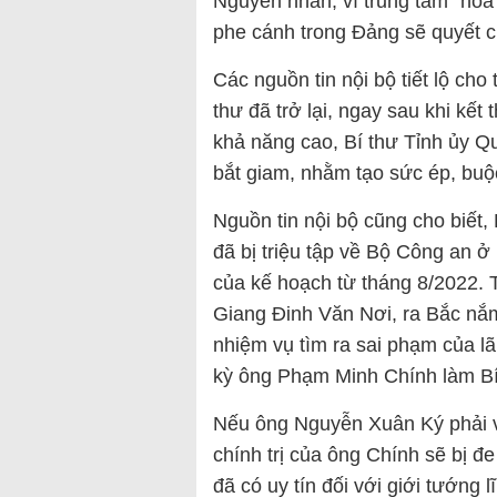
Nguyên nhân, vì trung tâm “hòa 
phe cánh trong Đảng sẽ quyết c
Các nguồn tin nội bộ tiết lộ ch
thư đã trở lại, ngay sau khi kế
khả năng cao, Bí thư Tỉnh ủy Q
bắt giam, nhằm tạo sức ép, buộ
Nguồn tin nội bộ cũng cho biết
đã bị triệu tập về Bộ Công an ở
của kế hoạch từ tháng 8/2022.
Giang Đinh Văn Nơi, ra Bắc nắ
nhiệm vụ tìm ra sai phạm của lã
kỳ ông Phạm Minh Chính làm Bí
Nếu ông Nguyễn Xuân Ký phải vào
chính trị của ông Chính sẽ bị đe
đã có uy tín đối với giới tướng