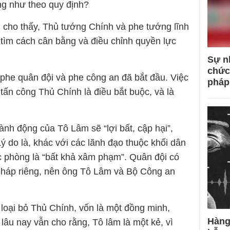
ng như theo quy định?
, cho thấy, Thủ tướng Chính và phe tướng lĩnh
 tìm cách cân bằng và điều chỉnh quyền lực
Sự n
chức
phe quân đội và phe công an đã bắt đầu. Việc
pháp
tấn công Thủ Chính là điều bắt buộc, và là
hành động của Tô Lâm sẽ “lợi bất, cập hại”,
 do là, khác với các lãnh đạo thuộc khối dân
c phòng là “bất khả xâm phạm”. Quân đội có
 pháp riêng, nên ông Tô Lâm và Bộ Công an
loại bỏ Thủ Chính, vốn là một đồng minh,
Hàng
lâu nay vẫn cho rằng, Tô lâm là một kẻ, vì