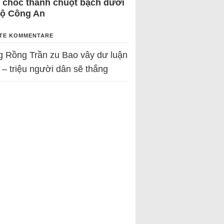
 chốc thành chuột bạch dưới
Bộ Công An
TE KOMMENTARE
g Rồng Trần
zu
Bao vây dư luận
 – triệu người dân sẽ thắng