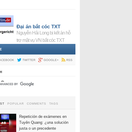
Đại án bắt cóc TXT
Nguyễn Hải Long bị kết án hỗ
trợ mật vụ VN bắt cóc TXT
E
ACEBOOK
TWITTER
GOOGLE+
RSS
H
EST
POPULAR
COMMENTS
TAGS
Repetición de exámenes en
Tuyên Quang: ¿una solución
justa o un precedente