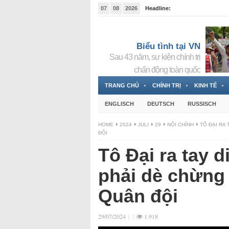
07
08
2026
Headline:
Tin bà Nguyễn Thị Thanh Nhàn đang ẩn náu tại Đức
Biểu tình tại VN
Sau 43 năm, sự kiện chính trị
chấn động toàn quốc
TRANG CHỦ
CHÍNH TRỊ
KINH TẾ
ENGLISCH
DEUTSCH
RUSSISCH
HOME
2024
JULI
29
NỘI CHÍNH
TÔ ĐẠI RA
ĐỘI
Tô Đại ra tay 
phải dè chừng
Quân đội
29/07/2024
|
|
1.918