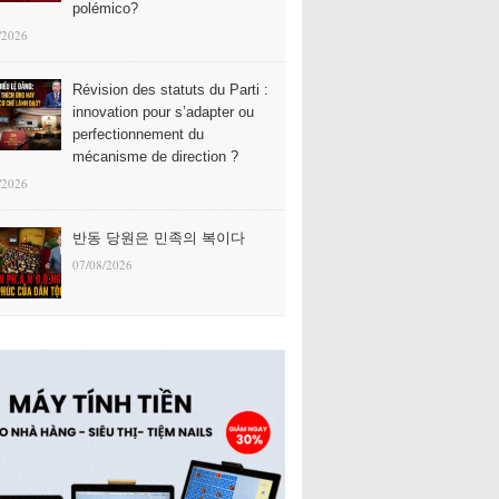
polémico?
/2026
Révision des statuts du Parti :
innovation pour s’adapter ou
perfectionnement du
mécanisme de direction ?
/2026
반동 당원은 민족의 복이다
07/08/2026