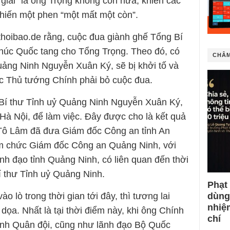
giải” là ông Trọng không còn nữa, khiến các
hiến một phen “một mất một còn”.
o thoibao.de rằng, cuộc đua giành ghế Tổng Bí
t thúc Quốc tang cho Tổng Trọng. Theo đó, có
CHÂM
uảng Ninh Nguyễn Xuân Ký, sẽ bị khởi tố và
c Thủ tướng Chính phải bỏ cuộc đua.
, Bí thư Tỉnh uỷ Quảng Ninh Nguyễn Xuân Ký,
 Hà Nội, để làm việc. Đây được cho là kết quả
 Tô Lâm đã đưa Giám đốc Công an tỉnh An
m chức Giám đốc Công an Quảng Ninh, với
nh đạo tỉnh Quảng Ninh, có liên quan đến thời
 thư Tỉnh uỷ Quảng Ninh.
Phạt
dùng
 lò trong thời gian tới đây, thì tương lai
nhiệ
 dọa. Nhất là tại thời điểm này, khi ông Chính
chí
 lĩnh Quân đội, cũng như lãnh đạo Bộ Quốc