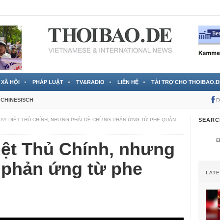
 đã được chính thức xác nhận
3 Jahren ago
XÃ HỘI
PHÁP LUẬT
TV&RADIO
LIÊN HỆ
TÀI TRỢ CHO THOIBAO.D
CHINESISCH
F
 TAY DIỆT THỦ CHÍNH, NHƯNG PHẢI DÈ CHỪNG PHẢN ỨNG TỪ PHE QUÂN
SEARC
diệt Thủ Chính, nhưng
 phản ứng từ phe
LAT