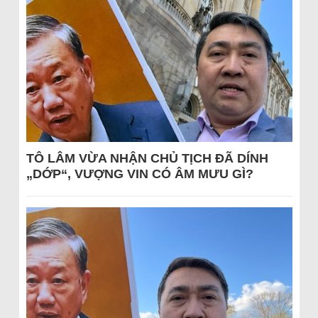
TÔ LÂM VỪA NHẬN CHỦ TỊCH ĐÃ DÍNH
„DỚP“, VƯỢNG VIN CÓ ÂM MƯU GÌ?