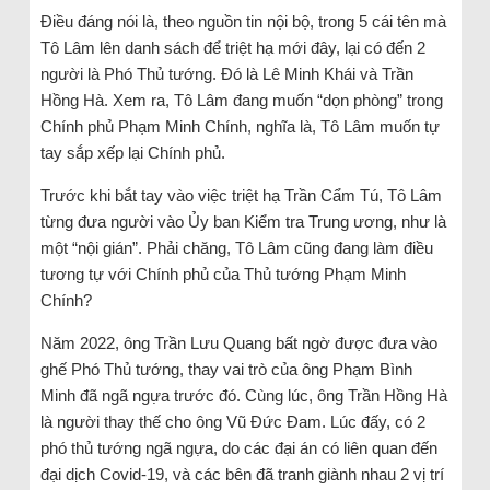
Điều đáng nói là, theo nguồn tin nội bộ, trong 5 cái tên mà
Tô Lâm lên danh sách để triệt hạ mới đây, lại có đến 2
người là Phó Thủ tướng. Đó là Lê Minh Khái và Trần
Hồng Hà. Xem ra, Tô Lâm đang muốn “dọn phòng” trong
Chính phủ Phạm Minh Chính, nghĩa là, Tô Lâm muốn tự
tay sắp xếp lại Chính phủ.
Trước khi bắt tay vào việc triệt hạ Trần Cẩm Tú, Tô Lâm
từng đưa người vào Ủy ban Kiểm tra Trung ương, như là
một “nội gián”. Phải chăng, Tô Lâm cũng đang làm điều
tương tự với Chính phủ của Thủ tướng Phạm Minh
Chính?
Năm 2022, ông Trần Lưu Quang bất ngờ được đưa vào
ghế Phó Thủ tướng, thay vai trò của ông Phạm Bình
Minh đã ngã ngựa trước đó. Cùng lúc, ông Trần Hồng Hà
là người thay thế cho ông Vũ Đức Đam. Lúc đấy, có 2
phó thủ tướng ngã ngựa, do các đại án có liên quan đến
đại dịch Covid-19, và các bên đã tranh giành nhau 2 vị trí