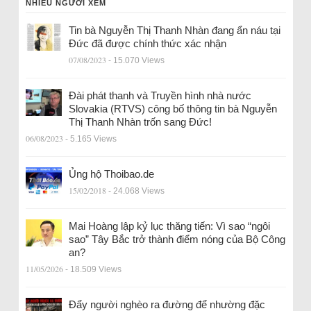
NHIỀU NGƯỜI XEM
Tin bà Nguyễn Thị Thanh Nhàn đang ẩn náu tại
Đức đã được chính thức xác nhận
07/08/2023
- 15.070 Views
Đài phát thanh và Truyền hình nhà nước
Slovakia (RTVS) công bố thông tin bà Nguyễn
Thị Thanh Nhàn trốn sang Đức!
06/08/2023
- 5.165 Views
Ủng hộ Thoibao.de
15/02/2018
- 24.068 Views
Mai Hoàng lập kỷ lục thăng tiến: Vì sao “ngôi
sao” Tây Bắc trở thành điểm nóng của Bộ Công
an?
11/05/2026
- 18.509 Views
Đẩy người nghèo ra đường để nhường đặc