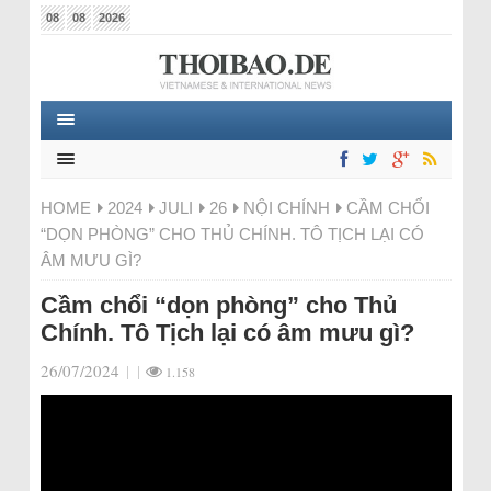
08
08
2026
HOME
2024
JULI
26
NỘI CHÍNH
CẦM CHỔI
“DỌN PHÒNG” CHO THỦ CHÍNH. TÔ TỊCH LẠI CÓ
ÂM MƯU GÌ?
Cầm chổi “dọn phòng” cho Thủ
Chính. Tô Tịch lại có âm mưu gì?
26/07/2024
|
|
1.158