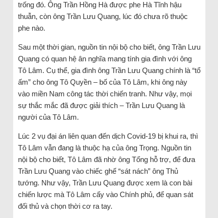
trống đó. Ông Trần Hồng Hà được phe Hà Tĩnh hậu
thuẫn, còn ông Trần Lưu Quang, lúc đó chưa rõ thuộc
phe nào.
Sau một thời gian, nguồn tin nội bộ cho biết, ông Trần Lưu
Quang có quan hệ ân nghĩa mang tính gia đình với ông
Tô Lâm. Cụ thể, gia đình ông Trần Lưu Quang chính là “tổ
ấm” cho ông Tô Quyền – bố của Tô Lâm, khi ông này
vào miền Nam công tác thời chiến tranh. Như vậy, mọi
sự thắc mắc đã được giải thích – Trần Lưu Quang là
người của Tô Lâm.
Lúc 2 vụ đại án liên quan đến dịch Covid-19 bị khui ra, thì
Tô Lâm vẫn đang là thuộc hạ của ông Trọng. Nguồn tin
nội bộ cho biết, Tô Lâm đã nhờ ông Tổng hỗ trợ, để đưa
Trần Lưu Quang vào chiếc ghế “sát nách” ông Thủ
tướng. Như vậy, Trần Lưu Quang được xem là con bài
chiến lược mà Tô Lâm cấy vào Chính phủ, để quan sát
đối thủ và chọn thời cơ ra tay.