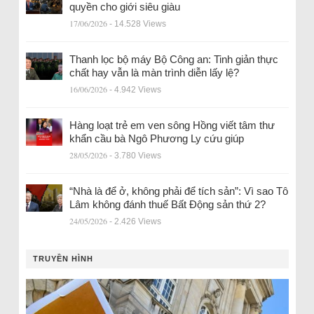
quyền cho giới siêu giàu
17/06/2026
- 14.528 Views
Thanh lọc bộ máy Bộ Công an: Tinh giản thực
chất hay vẫn là màn trình diễn lấy lệ?
16/06/2026
- 4.942 Views
Hàng loạt trẻ em ven sông Hồng viết tâm thư
khẩn cầu bà Ngô Phương Ly cứu giúp
28/05/2026
- 3.780 Views
“Nhà là để ở, không phải để tích sản”: Vì sao Tô
Lâm không đánh thuế Bất Động sản thứ 2?
24/05/2026
- 2.426 Views
TRUYỀN HÌNH