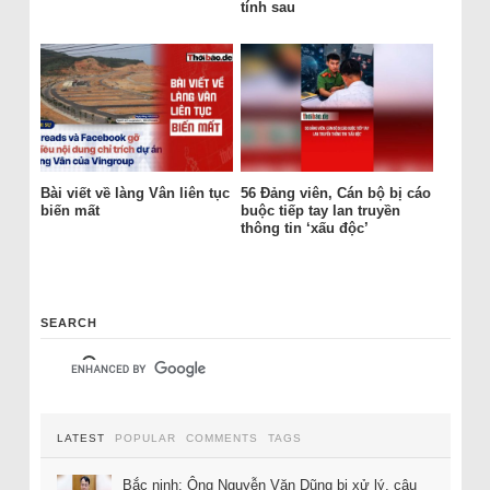
tính sau
Bài viết về làng Vân liên tục
56 Đảng viên, Cán bộ bị cáo
biến mất
buộc tiếp tay lan truyền
thông tin ‘xấu độc’
SEARCH
LATEST
POPULAR
COMMENTS
TAGS
Bắc ninh: Ông Nguyễn Văn Dũng bị xử lý, câu