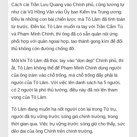
Cách cài Trần Lưu Quang vào Chính phủ, cũng tương tự
như cài Vũ Hồng Văn vào Ủy ban Kiểm tra Trung ương.
Đều là những con bài chiến lược mà Tô Lâm đã tính toán
từ trước. Đến lúc Tô Lâm muốn ra tay với Trần Cẩm Tú
và Phạm Minh Chính, thì ông đã có sẵn quân nội ứng
phối hợp với quân ngoại hợp, tạo thành gọng kìm để đối
thủ không còn đường chống đỡ.
Một khi Tô Lâm đã thọc tay vào “dọn dẹp” Chính phủ, thì
ắt, Tô Lâm không thể để Phạm Minh Chính dùng người
của ông trám vào chỗ trống, mà chỗ trống đấy phải là
người của Tô Lâm. Với việc lên danh sách hạ 5 người,
có 2 người là phó thủ tướng, điều này đã nói lên tham
vọng của Tô Lâm.
Tô Lâm đang muốn hạ nốt người còn lại trong Tứ trụ,
người đã trụ vững trước sóng gió chính trường, trong
thời gian qua. Việc trụ vững trước sóng gió cho thấy, sức
dẻo dai của ông Chính trên chính trường.