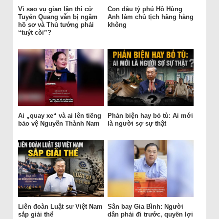
Vì sao vụ gian lận thi cử
Con dâu tỷ phú Hồ Hùng
Tuyên Quang vẫn bị ngâm
Anh làm chủ tịch hãng hàng
hồ sơ và Thủ tướng phải
không
“tuýt còi”?
Ai „quay xe“ và ai lên tiếng
Phản biện hay bỏ tù: Ai mới
bảo vệ Nguyễn Thành Nam
là người sợ sự thật
Liên đoàn Luật sư Việt Nam
Sân bay Gia Bình: Người
sắp giải thể
dân phải đi trước, quyền lợi