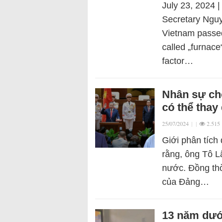
July 23, 2024 |
Secretary Nguy
Vietnam passed
called „furnac
factor…
Nhân sự cho
có thể thay
25/07/2024
|
|
2.515
Giới phân tích
rằng, ông Tô L
nước. Đồng thờ
của Đảng…
13 năm dưới