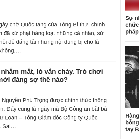
Sự n
gày chờ Quốc tang của Tổng Bí thư, chính
chức
pháp
 đã xử phạt hàng loạt những cá nhân, sử
ội để đăng tải những nội dung bị cho là
 khống,…
nhắm mắt, lò vẫn cháy. Trò chơi
mới đáng sợ thế nào?
g Nguyễn Phú Trọng được chính thức thông
rần. Đấy cũng là ngày mà Bộ Công an bắt bà
Hàng
ư Loan – Tổng Giám đốc Công ty Quốc
bỗng
. Sai…
tay 