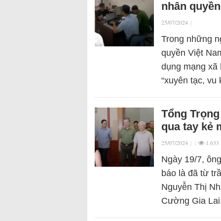
nhân quyền
25/07/2024
|
Trong những n
quyền Việt Nam
dụng mạng xã h
“xuyên tạc, vu
Tổng Trọng 
qua tay kẻ 
25/07/2024
|
|
1.633
Ngày 19/7, ôn
báo là đã từ t
Nguyễn Thị Nh
Cường Gia Lai