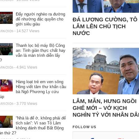
Đẩy người nghèo ra đường
ĐÁ LƯƠNG CƯỜNG, TÔ
để nhường đặc quyền cho
giới siêu giàu
LÂM LÊN CHỦ TỊCH
/06/2026
- 14.527 Views
NƯỚC
Thanh lọc bộ máy Bộ Công
an: Tinh giản thực chất hay
vẫn là màn trình diễn lấy
ệ?
/06/2026
- 4.941 Views
Hàng loạt trẻ em ven sông
Hồng viết tâm thư khẩn cầu
bà Ngô Phương Ly cứu
iúp
LÂM, MẪN, HƯNG NGỒI
/05/2026
- 3.770 Views
GHẾ MỚI – VỞ KỊCH
NGHÌN TỶ VỚI NHÂN DÂ
“Nhà là để ở, không phải để
tích sản”: Vì sao Tô Lâm
FOLLOW US
không đánh thuế Bất Động
ản thứ 2?