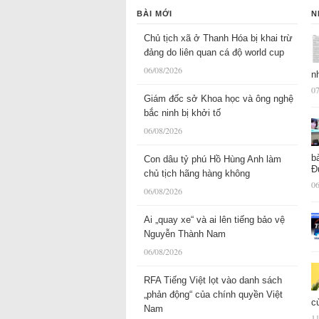
BÀI MỚI
N
Chủ tịch xã ở Thanh Hóa bị khai trừ
đảng do liên quan cá độ world cup
06/08/2026
n
07
Giám đốc sở Khoa học và ông nghệ
bắc ninh bị khởi tố
06/08/2026
b
Con dâu tỷ phú Hồ Hùng Anh làm
Đ
chủ tịch hãng hàng không
06
06/08/2026
Ai „quay xe“ và ai lên tiếng bảo vệ
Nguyễn Thành Nam
06/08/2026
RFA Tiếng Việt lọt vào danh sách
„phản động“ của chính quyền Việt
c
Nam
11