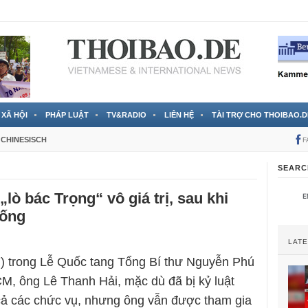
 đã được chính thức xác nhận
3 Jahren ago
XÃ HỘI
PHÁP LUẬT
TV&RADIO
LIÊN HỆ
TÀI TRỢ CHO THOIBAO.D
CHINESISCH
F
SEARC
„lò bác Trọng“ vô giá trị, sau khi
uống
LAT
) trong Lễ Quốc tang Tổng Bí thư Nguyễn Phú
M, ông Lê Thanh Hải, mặc dù đã bị kỷ luật
cả các chức vụ, nhưng ông vẫn được tham gia