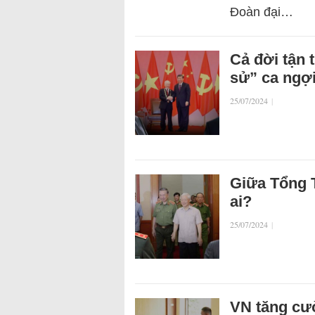
Đoàn đại…
Cả đời tận 
sử” ca ngợ
25/07/2024
|
Giữa Tổng T
ai?
25/07/2024
|
VN tăng cườ