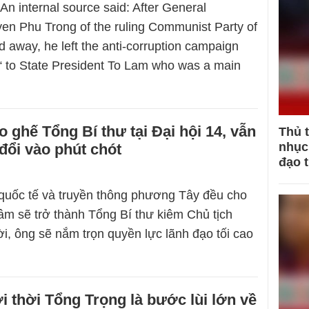
 An internal source said: After General
en Phu Trong of the ruling Communist Party of
 away, he left the anti-corruption campaign
e“ to State President To Lam who was a main
 ghế Tổng Bí thư tại Đại hội 14, vẫn
Thủ 
nhục 
 đổi vào phút chót
đạo 
 quốc tế và truyền thông phương Tây đều cho
âm sẽ trở thành Tổng Bí thư kiêm Chủ tịch
i, ông sẽ nắm trọn quyền lực lãnh đạo tối cao
 thời Tổng Trọng là bước lùi lớn về