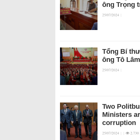
ông Trọng 
25/07/2024
|
Tổng Bí thư
ông Tô Lâm
25/07/2024
|
Two Politb
Ministers a
corruption
25/07/2024
|
|
2.730