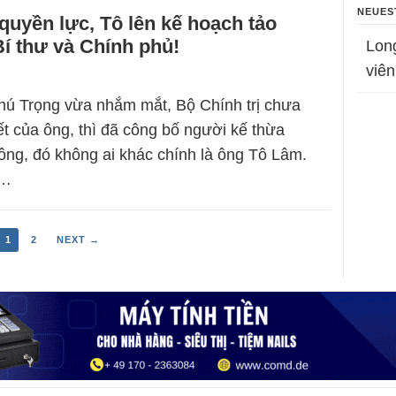
NEUES
quyền lực, Tô lên kế hoạch tảo
í thư và Chính phủ!
Lon
viên
ú Trọng vừa nhắm mắt, Bộ Chính trị chưa
ết của ông, thì đã công bố người kế thừa
ông, đó không ai khác chính là ông Tô Lâm.
g…
1
2
NEXT →