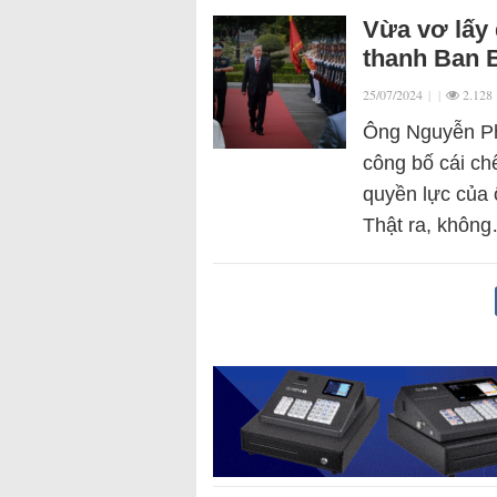
Vừa vơ lấy 
thanh Ban B
25/07/2024
|
|
2.128
Ông Nguyễn Ph
công bố cái ch
quyền lực của 
Thật ra, khôn