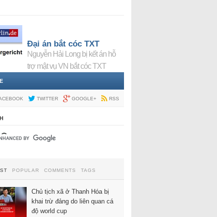
Đại án bắt cóc TXT
Nguyễn Hải Long bị kết án hỗ
trợ mật vụ VN bắt cóc TXT
E
ACEBOOK
TWITTER
GOOGLE+
RSS
H
EST
POPULAR
COMMENTS
TAGS
Chủ tịch xã ở Thanh Hóa bị
khai trừ đảng do liên quan cá
độ world cup