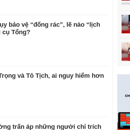
06/08
tụy bảo vệ “đống rác”, lẽ nào “lịch
i cụ Tổng?
rọng và Tô Tịch, ai nguy hiểm hơn
ng trấn áp những người chỉ trích