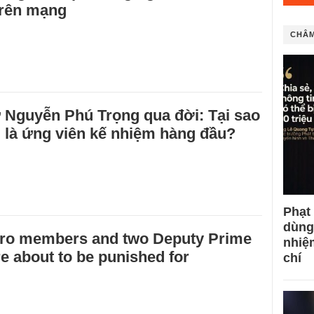
trên mạng
CHÂM
 Nguyễn Phú Trọng qua đời: Tại sao
 là ứng viên kế nhiệm hàng đầu?
Phạt
dùng
uro members and two Deputy Prime
nhiệ
re about to be punished for
chí