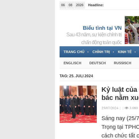
06
08
2026
Headline:
Tin bà Nguyễn Thị Thanh Nhàn đang ẩn náu tại Đức
Biểu tình tại VN
Sau 43 năm, sự kiện chính trị
chấn động toàn quốc
TRANG CHỦ
CHÍNH TRỊ
KINH TẾ
ENGLISCH
DEUTSCH
RUSSISCH
TAG:
25. JULI 2024
Kỷ luật của 
bác nằm x
25/07/2024
|
|
3.080
Sáng nay (25/7
Trọng tại TPHC
cách chức tất 