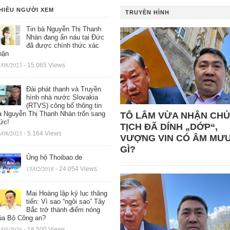
HIỀU NGƯỜI XEM
TRUYỀN HÌNH
Tin bà Nguyễn Thị Thanh
Nhàn đang ẩn náu tại Đức
đã được chính thức xác
hận
/08/2023
- 15.065 Views
Đài phát thanh và Truyền
hình nhà nước Slovakia
(RTVS) công bố thông tin
à Nguyễn Thị Thanh Nhàn trốn sang
TÔ LÂM VỪA NHẬN CHỦ
ức!
TỊCH ĐÃ DÍNH „DỚP“,
/08/2023
- 5.164 Views
VƯỢNG VIN CÓ ÂM MƯ
GÌ?
Ủng hộ Thoibao.de
15/02/2018
- 24.054 Views
Mai Hoàng lập kỷ lục thăng
tiến: Vì sao “ngôi sao” Tây
Bắc trở thành điểm nóng
ủa Bộ Công an?
/05/2026
- 18.500 Views