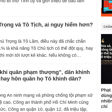
hó Bí thư Tỉnh ủy và giới thiệu để bầu làm
rọng và Tô Tịch, ai nguy hiểm hơn?
CHÂM
ú Trọng là Tô Lâm, điều này đã chắc chắn
% là khả năng Tô Chủ tịch có thể đột quỵ, hay
 thì mới tới lượt kẻ khác. Nếu không có…
 “khi quân phạm thượng”, dân khinh
 hay hôn quân họ Tô khinh dân?
Phạt
òng An ninh mạng và phòng chống tội phạm sử
dùng
nhiệ
ệ cao, Công an thành phố Hồ Chí Minh cùng
chí
c, Công an quận 10, quận 12, đã triệu tập,