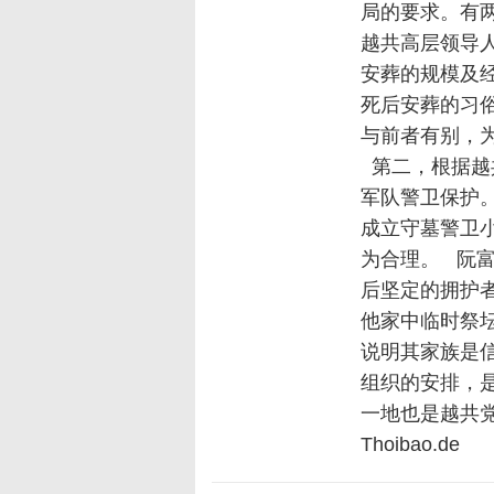
局的要求。有
越共高层领导
安葬的规模及
死后安葬的习
与前者有别，
第二，根据越
军队警卫保护
成立守墓警卫
为合理。 阮
后坚定的拥护
他家中临时祭
说明其家族是
组织的安排，
一地也是越共党
Thoibao.de