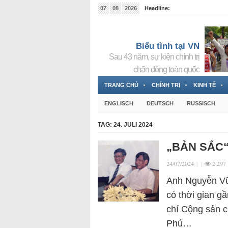
07
08
2026
Headline:
Tin bà Nguyễn Thị Thanh Nhàn đang ẩn náu tại Đức
Biểu tình tại VN
Sau 43 năm, sự kiện chính trị
chấn động toàn quốc
TRANG CHỦ
CHÍNH TRỊ
KINH TẾ
ENGLISCH
DEUTSCH
RUSSISCH
TAG:
24. JULI 2024
„BẢN SẮC
24/07/2024
|
|
2.297
Anh Nguyễn Vũ 
có thời gian g
chí Cộng sản 
Phú…