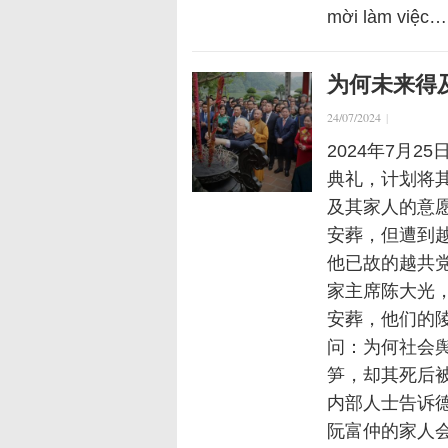
mời làm việc…
为何未来得
24/07/2024
|
2024年7月
典礼，计划将
及其家人的意
安葬，但遭到
他已故的越共
家主席陈大光
安葬，他们的
问：为何社会
笋，却其死后被
内部人士告诉德国
阮富仲的家人