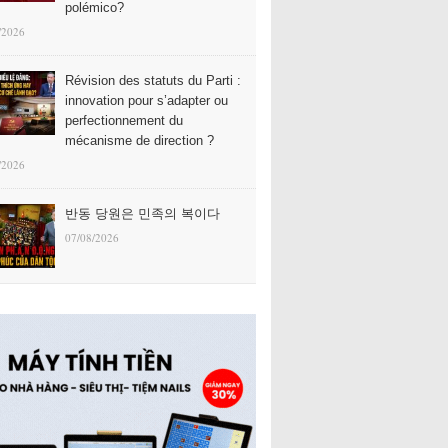
polémico?
/2026
Révision des statuts du Parti :
innovation pour s’adapter ou
perfectionnement du
mécanisme de direction ?
/2026
반동 당원은 민족의 복이다
07/08/2026