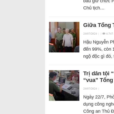
bầu giữ chức P
Chủ tịch…
Giữa Tổng T
24/07/2024
|
|
4.747
Hậu Nguyễn Ph
đến 99%, còn 1
ngộ độc gì đó,
Trị dân tội
“vua” Tổng
24/07/2024
|
Ngày 22/7, Ph
dụng công ngh
Công an Thủ Đứ