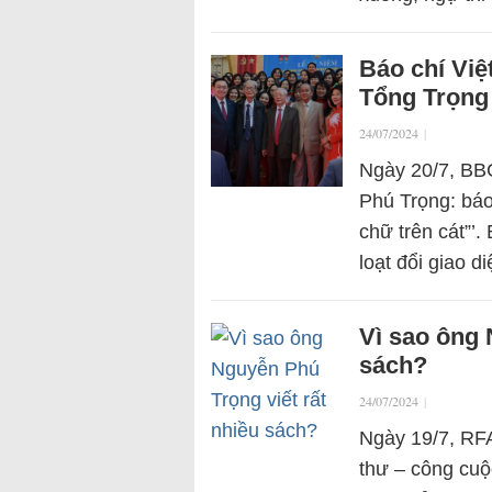
Báo chí Việ
Tổng Trọng
24/07/2024
|
Ngày 20/7, BBC
Phú Trọng: báo
chữ trên cát”’
loạt đổi giao 
Vì sao ông 
sách?
24/07/2024
|
Ngày 19/7, RFA
thư – công cu