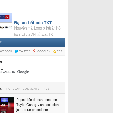
Đại án bắt cóc TXT
Nguyễn Hải Long bị kết án hỗ
trợ mật vụ VN bắt cóc TXT
E
ACEBOOK
TWITTER
GOOGLE+
RSS
H
EST
POPULAR
COMMENTS
TAGS
Repetición de exámenes en
Tuyên Quang: ¿una solución
justa o un precedente