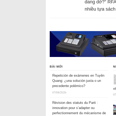
dang dở?” RFA
nhiều tựa sác
BÀI MỚI
N
Repetición de exámenes en Tuyên
Quang: ¿una solución justa o un
precedente polémico?
n
07/08/2026
07
Révision des statuts du Parti :
innovation pour s’adapter ou
perfectionnement du mécanisme de