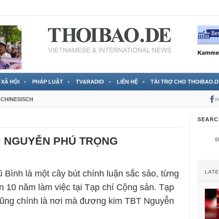
 đã được chính thức xác nhận
3 Jahren ago
XÃ HỘI
PHÁP LUẬT
TV&RADIO
LIÊN HỆ
TÀI TRỢ CHO THOIBAO.D
CHINESISCH
F
SEARC
“ NGUYỄN PHÚ TRỌNG
Bình là một cây bút chính luận sắc sảo, từng
LAT
ần 10 năm làm việc tại Tạp chí Cộng sản. Tạp
cũng chính là nơi mà đương kim TBT Nguyễn