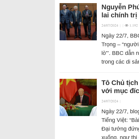
Nguyễn Phú 
lai chính tr
24/07/2024
|
|
1.192
Ngày 22/7, BBC
Trọng – “người
lò”’. BBC dẫn 
trong các di s
Tô Chủ tịch
với mục đíc
24/07/2024
|
Ngày 22/7, blo
Tiếng Việt: “B
Đại tướng đứng
xuống, ngự th