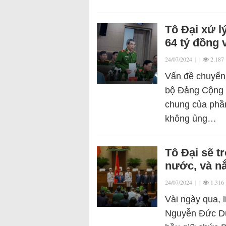
Tô Đại xử l
64 tỷ đồng 
24/07/2024
|
|
2.187
Vấn đề chuyển 
bộ Đảng Cộng s
chung của phần
không ủng…
Tô Đại sẽ t
nước, và n
24/07/2024
|
|
1.316
Vài ngày qua, l
Nguyễn Đức D