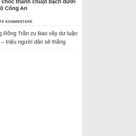
 chốc thành chuột bạch dưới
Bộ Công An
TE KOMMENTARE
g Rồng Trần
zu
Bao vây dư luận
 – triệu người dân sẽ thắng