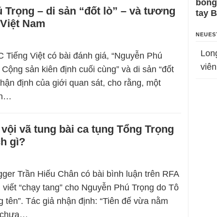
bỗng
Trọng – di sản “đốt lò” – và tương
tay 
ị Việt Nam
NEUES
Lon
 Tiếng Việt có bài đánh giá, “Nguyễn Phú
viên
 Cộng sản kiên định cuối cùng” và di sản “đốt
nhận định của giới quan sát, cho rằng, một
ản…
 vội vã tung bài ca tụng Tổng Trọng
h gì?
gger Trần Hiếu Chân có bài bình luận trên RFA
ài viết “chạy tang” cho Nguyễn Phú Trọng do Tô
 tên”. Tác giả nhận định: “Tiên đế vừa nằm
i chưa…