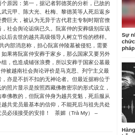
两个原因：第一，据记者郭德英的分析，已故的
人武元甲、陈大光、杜梅、黎德英等人死后返乡
经费巨大，被认为无异于古代君主专制时期官僚
俗，社会舆论诟病已久。阮富仲的安葬级别应该
Sự n
为以后去世的越共高级领导人树立节俭的榜样。
chức
共内部消息称，担心阮富仲陵墓被侵犯，需要
pháp
。如果将阮富仲安葬于家乡，那么国家又要另外
小组，也造成铺张浪费，所以安葬于国家公墓最
富仲被越南社会舆论评价是马克思、列宁主义最
者，亦是不折不扣的无神论者。但最近据称位于
坛的照片显示是按照西藏佛教密宗的形式设立，
信奉佛教的，但阮富仲身为越共党魁，死后服从
是越共党员最基本的信仰，不能死后与祖先共处
员必须接受的安排！ 茶媚（Trà My） –
Hàng