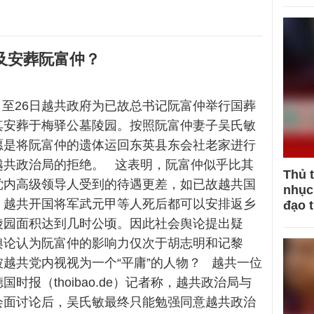
及安葬阮富仲？
25日至26日越共政府为已故总书记阮富仲举行国葬
其安葬于梅驿公墓陵园。按照阮富仲妻子吴氏敏
愿是将阮富仲的遗体运回东英县东会社老家进行
越共政治局的拒绝。 这表明，阮富仲似乎比其
Thủ 
党内高级领导人受到的待遇更差，如已故越共国
nhục 
，越共开国将军武元甲等人死后都可以安排返乡
đạo 
陵园面积达到几时公顷。因此社会舆论提出疑
舆论认为阮富仲的影响力仅次于胡志明和记黎
越共党内视视为一个“平庸”的人物？ 越共一位
时报（thoibao.de）记者称，越共政治局与
会面讨论后，吴氏敏最终只能勉强同意越共政治