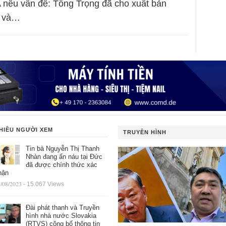
 nêu vấn đề: Tổng Trọng đã cho xuất bản
h và…
HIỀU NGƯỜI XEM
TRUYỀN HÌNH
Tin bà Nguyễn Thị Thanh
Nhàn đang ẩn náu tại Đức
đã được chính thức xác
hận
/08/2023
- 15.067 Views
Đài phát thanh và Truyền
hình nhà nước Slovakia
(RTVS) công bố thông tin