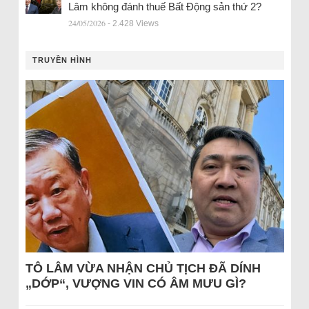
Lâm không đánh thuế Bất Động sản thứ 2?
24/05/2026
- 2.428 Views
TRUYỀN HÌNH
TÔ LÂM VỪA NHẬN CHỦ TỊCH ĐÃ DÍNH
„DỚP“, VƯỢNG VIN CÓ ÂM MƯU GÌ?