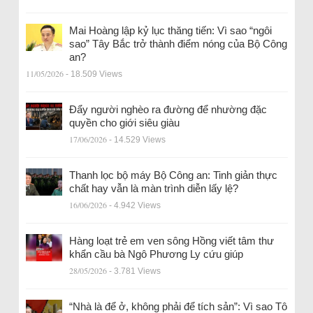
Mai Hoàng lập kỷ lục thăng tiến: Vì sao “ngôi
sao” Tây Bắc trở thành điểm nóng của Bộ Công
an?
11/05/2026
- 18.509 Views
Đẩy người nghèo ra đường để nhường đặc
quyền cho giới siêu giàu
17/06/2026
- 14.529 Views
Thanh lọc bộ máy Bộ Công an: Tinh giản thực
chất hay vẫn là màn trình diễn lấy lệ?
16/06/2026
- 4.942 Views
Hàng loạt trẻ em ven sông Hồng viết tâm thư
khẩn cầu bà Ngô Phương Ly cứu giúp
28/05/2026
- 3.781 Views
“Nhà là để ở, không phải để tích sản”: Vì sao Tô