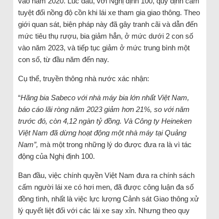
vào năm 2020. Lúc đầu, với Nghị định 100, quy định cấm
tuyệt đối nồng độ cồn khi lái xe tham gia giao thông. Theo
giới quan sát, biện pháp này đã gây tranh cãi và dẫn đến
mức tiêu thụ rượu, bia giảm hẳn, ở mức dưới 2 con số
vào năm 2023, và tiếp tục giảm ở mức trung bình một
con số, từ đầu năm đến nay.
Cụ thể, truyền thông nhà nước xác nhận:
“
Hãng bia Sabeco với nhà máy bia lớn nhất Việt Nam,
báo cáo lãi ròng năm 2023 giảm hơn 21%, so với năm
trước đó, còn 4,12 ngàn tỷ đồng. Và Công ty Heineken
Việt Nam đã dừng hoạt động một nhà máy tại Quảng
Nam”,
mà một trong những lý do được đưa ra là vì tác
động của Nghị định 100.
Ban đầu, việc chính quyền Việt Nam đưa ra chính sách
cấm người lái xe có hơi men, đã được công luận đa số
đồng tình, nhất là việc lực lượng Cảnh sát Giao thông xử
lý quyết liệt đối với các lái xe say xỉn. Nhưng theo quy