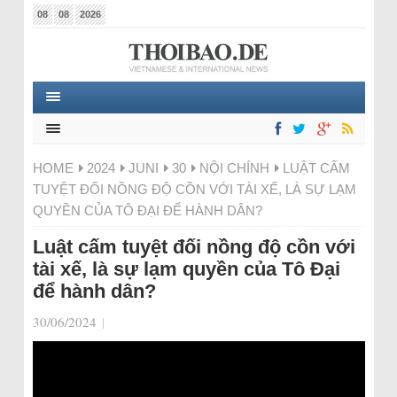
08
08
2026
HOME
2024
JUNI
30
NỘI CHÍNH
LUẬT CẤM
TUYỆT ĐỐI NỒNG ĐỘ CỒN VỚI TÀI XẾ, LÀ SỰ LẠM
QUYỀN CỦA TÔ ĐẠI ĐỂ HÀNH DÂN?
Luật cấm tuyệt đối nồng độ cồn với
tài xế, là sự lạm quyền của Tô Đại
để hành dân?
30/06/2024
|