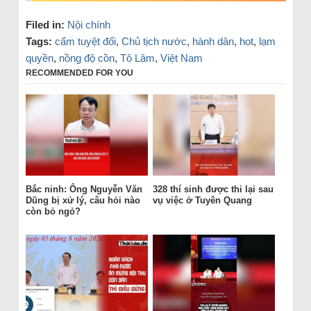
Filed in:
Nội chính
Tags:
cấm tuyệt đối
,
Chủ tịch nước
,
hành dân
,
hot
,
lạm
quyền
,
nồng độ cồn
,
Tô Lâm
,
Việt Nam
RECOMMENDED FOR YOU
Bắc ninh: Ông Nguyễn Văn
328 thí sinh được thi lại sau
Dũng bị xử lý, câu hỏi nào
vụ việc ở Tuyên Quang
còn bỏ ngỏ?