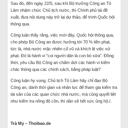
Sau đó, đến ngày 22/5, sau khi Bộ trưởng Công an Tô
Lâm nhậm chức Chủ tịch nước, thì Chính phủ tái đề
xuất, đưa nội dung này trở lại dự thảo, để trình Quốc hội
thông qua.
Công luận thấy rằng, việc mới đây, Quốc hội thông qua,
cho phép Bộ Công an được hưởng tới 70 % tiền phạt,
tức là, nhà nước mặc nhiên cổ vũ và khích lệ việc xử
phạt. Đó là hành vi “coi người dân là con bò sữa”. Đồng
thời, yêu cầu Bộ Công an chấm dứt các hành vi kiếm
chác thông qua các chính sách, bằng pháp luật?
Công luận hy vọng, Chủ tịch Tô Lâm hãy chỉ đạo Bộ
Công an, dành thời gian và nhân lực để tham gia kiểm tra
tài sản của các quan chức nhà nước, mà cũng quyết liệt
như kiểm tra nồng độ cồn, thì dân sẽ hết sức ủng hộ./.
Trà My – Thoibao.de