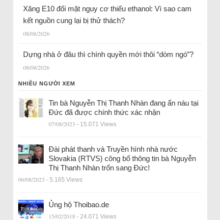
Xăng E10 đối mặt nguy cơ thiếu ethanol: Vì sao cam
kết nguồn cung lại bị thử thách?
08/08/2026
Dựng nhà ở đâu thì chính quyền mới thôi “dòm ngó”?
08/08/2026
NHIỀU NGƯỜI XEM
Tin bà Nguyễn Thị Thanh Nhàn đang ẩn náu tại
Đức đã được chính thức xác nhận
07/08/2023
- 15.071 Views
Đài phát thanh và Truyền hình nhà nước
Slovakia (RTVS) công bố thông tin bà Nguyễn
Thị Thanh Nhàn trốn sang Đức!
06/08/2023
- 5.165 Views
Ủng hộ Thoibao.de
15/02/2018
- 24.071 Views