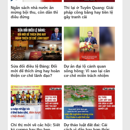
Ngân sách nhà nước ăn
Thi lại ở Tuyên Quang: Giải
mừng bội thu, còn dân thì
pháp công bằng hay tiền lệ
điêu đứng
gây tranh cãi
Sửa đổi điều lệ Đảng: Đổi
Dự án đại lộ cảnh quan
mới để thích ứng hay hoàn
sông hồng: Vì sao lại cần
thiện cơ chế lãnh đạo?
cơ chế miễn trách nhiệm
Chỉ thị mới về các hội: Siết
Dự thảo luật đất đai: Cải
kỷ cương hay thu hẹp
cách vì dân hay hợp thức