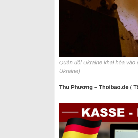
Quân đội Ukraine khai hỏa vào
Ukraine)
Thu Phương – Thoibao.de
( T