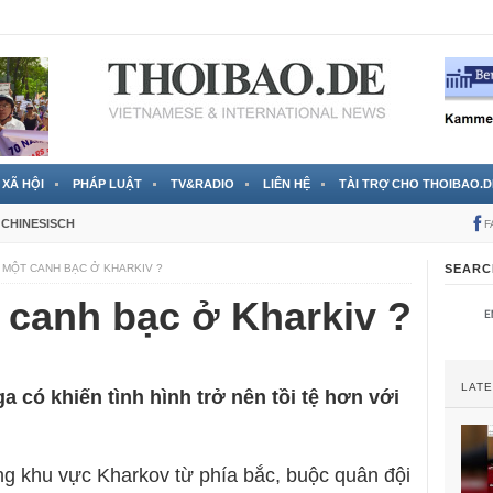
 đã được chính thức xác nhận
3 Jahren ago
XÃ HỘI
PHÁP LUẬT
TV&RADIO
LIÊN HỆ
TÀI TRỢ CHO THOIBAO.D
CHINESISCH
F
 MỘT CANH BẠC Ở KHARKIV ?
SEARC
 canh bạc ở Kharkiv ?
LAT
 có khiến tình hình trở nên tồi tệ hơn với
ng khu vực Kharkov từ phía bắc, buộc quân đội