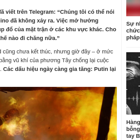
ã viết trên Telegram: “Chúng tôi có thể nói
ino đã không xảy ra. Việc mở hướng
Sự n
p đổ của mặt trận ở các khu vực khác. Cho
chức
pháp
hế nào đi chăng nữa.”
d cũng chưa kết thúc, nhưng giờ đây – ở mức
 bằng vũ khí của phương Tây chống lại cuộc
.
Các dấu hiệu ngày càng gia tăng: Putin lại
Hàng
bỗng
tay 