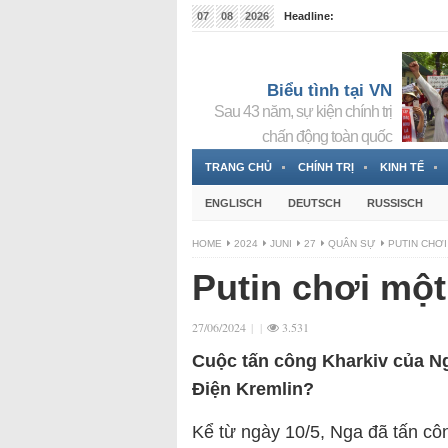
07
08
2026
Headline:
Tin bà Nguyễn Thị Thanh Nhàn đang ẩn náu tại Đức
Biểu tình tại VN
Sau 43 năm, sự kiện chính trị
chấn động toàn quốc
TRANG CHỦ
CHÍNH TRỊ
KINH TẾ
ENGLISCH
DEUTSCH
RUSSISCH
HOME
2024
JUNI
27
QUÂN SỰ
PUTIN CHƠI
Putin chơi một
27/06/2024
|
|
3.531
Cuộc tấn công Kharkiv của Nga
Điện Kremlin?
Kể từ ngày 10/5, Nga đã tấn cô