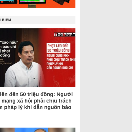
 BIẾM
 lên đến 50 triệu đồng: Người
 mạng xã hội phải chịu trách
m pháp lý khi dẫn nguồn báo