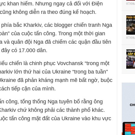
ực khan hiếm. Nhưng ngay cả đối với Điện
07/08
 cũng không diễn ra theo đúng kế hoạch.
 phía bắc Kharkiv, các blogger chiến tranh Nga
àn” của cuộc tấn công. Trong một thời gian
07/08
qua và quân đội Nga đã chiếm các quận đầu tiên
 đây có 17.000 dân.
ếu chiến là chinh phục Vovchansk “trong một
rkiv lớn thứ hai của Ukraine “trong ba tuần”
 Ukraine đã phản kháng mạnh mẽ bất ngờ, buộc
 cách tiếp cận của mình.
tấn công, tổng thống Nga tuyên bố rằng ông
harkiv chứ không phải các thành phố khác.
uộc tấn công mặt đất của Ukraine vào khu vực