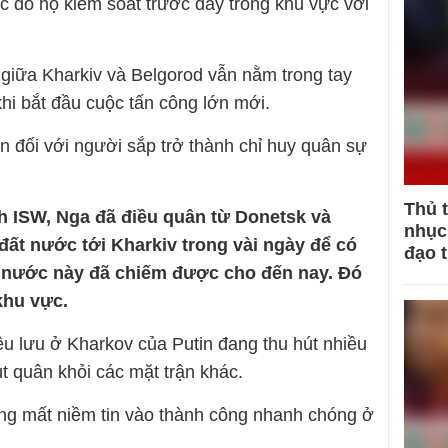
c do họ kiểm soát trước đây trong khu vực với
 giữa Kharkiv và Belgorod vẫn nằm trong tay
hi bắt đầu cuộc tấn công lớn mới.
ơn đối với người sắp trở thành chỉ huy quân sự
Thủ 
nh ISW, Nga đã điều quân từ Donetsk và
nhục 
ất nước tới Kharkiv trong vài ngày để có
đạo 
 nước này đã chiếm được cho đến nay. Đó
khu vực.
êu lưu ở Kharkov của Putin đang thu hút nhiều
út quân khỏi các mặt trận khác.
ng mất niềm tin vào thành công nhanh chóng ở