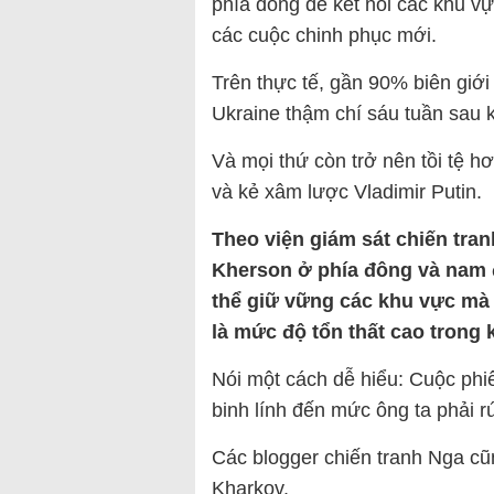
phía đông để kết nối các khu vự
các cuộc chinh phục mới.
Trên thực tế, gần 90% biên giới
Ukraine thậm chí sáu tuần sau k
Và mọi thứ còn trở nên tồi tệ h
và kẻ xâm lược Vladimir Putin.
Theo viện giám sát chiến tra
Kherson ở phía đông và nam đ
thể giữ vững các khu vực mà
là mức độ tổn thất cao trong 
Nói một cách dễ hiểu: Cuộc phi
binh lính đến mức ông ta phải r
Các blogger chiến tranh Nga cũ
Kharkov.