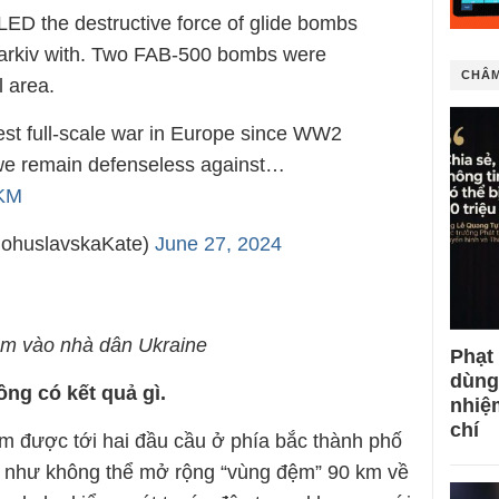
D the destructive force of glide bombs
harkiv with. Two FAB-500 bombs were
CHÂM
l area.
est full-scale war in Europe since WW2
, we remain defenseless against…
sKM
BohuslavskaKate)
June 27, 2024
m vào nhà dân Ukraine
Phạt
dùng
ng có kết quả gì.
nhiệ
chí
m được tới hai đầu cầu ở phía bắc thành phố
g như không thể mở rộng “vùng đệm” 90 km về