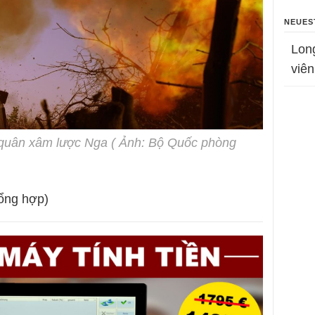
NEUES
Lon
viên
 quân xâm lược Nga ( Ảnh: Bộ Quốc phòng
ổng hợp)