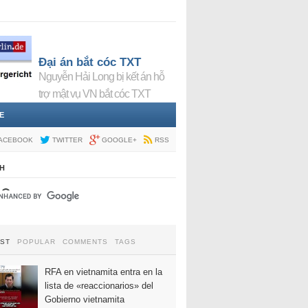
Đại án bắt cóc TXT
Nguyễn Hải Long bị kết án hỗ
trợ mật vụ VN bắt cóc TXT
E
ACEBOOK
TWITTER
GOOGLE+
RSS
H
EST
POPULAR
COMMENTS
TAGS
RFA en vietnamita entra en la
lista de «reaccionarios» del
Gobierno vietnamita