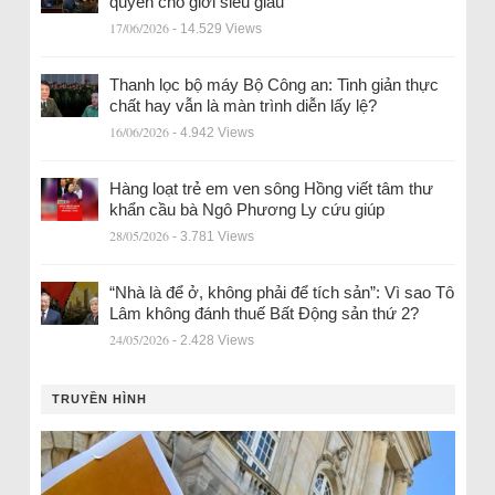
quyền cho giới siêu giàu
17/06/2026
- 14.529 Views
Thanh lọc bộ máy Bộ Công an: Tinh giản thực
chất hay vẫn là màn trình diễn lấy lệ?
16/06/2026
- 4.942 Views
Hàng loạt trẻ em ven sông Hồng viết tâm thư
khẩn cầu bà Ngô Phương Ly cứu giúp
28/05/2026
- 3.781 Views
“Nhà là để ở, không phải để tích sản”: Vì sao Tô
Lâm không đánh thuế Bất Động sản thứ 2?
24/05/2026
- 2.428 Views
TRUYỀN HÌNH