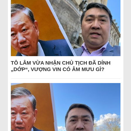
TÔ LÂM VỪA NHẬN CHỦ TỊCH ĐÃ DÍNH
„DỚP“, VƯỢNG VIN CÓ ÂM MƯU GÌ?