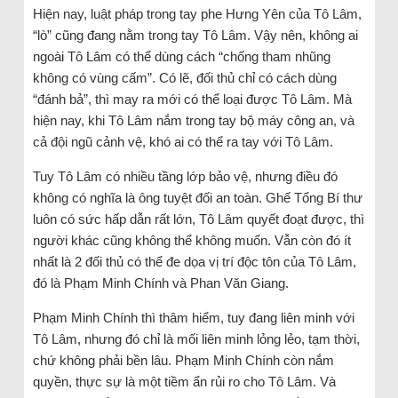
Hiện nay, luật pháp trong tay phe Hưng Yên của Tô Lâm,
“lò” cũng đang nằm trong tay Tô Lâm. Vậy nên, không ai
ngoài Tô Lâm có thể dùng cách “chống tham nhũng
không có vùng cấm”. Có lẽ, đối thủ chỉ có cách dùng
“đánh bả”, thì may ra mới có thể loại được Tô Lâm. Mà
hiện nay, khi Tô Lâm nắm trong tay bộ máy công an, và
cả đội ngũ cảnh vệ, khó ai có thể ra tay với Tô Lâm.
Tuy Tô Lâm có nhiều tầng lớp bảo vệ, nhưng điều đó
không có nghĩa là ông tuyệt đối an toàn. Ghế Tổng Bí thư
luôn có sức hấp dẫn rất lớn, Tô Lâm quyết đoạt được, thì
người khác cũng không thể không muốn. Vẫn còn đó ít
nhất là 2 đối thủ có thể đe dọa vị trí độc tôn của Tô Lâm,
đó là Phạm Minh Chính và Phan Văn Giang.
Phạm Minh Chính thì thâm hiểm, tuy đang liên minh với
Tô Lâm, nhưng đó chỉ là mối liên minh lỏng lẻo, tạm thời,
chứ không phải bền lâu. Phạm Minh Chính còn nắm
quyền, thực sự là một tiềm ẩn rủi ro cho Tô Lâm. Và