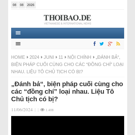
08
08
2026
HOME
2024
JUNI
11
NỘI CHÍNH
„ĐÁNH BẢ“,
BIỆN PHÁP CUỐI CÙNG CHO CÁC “ĐỒNG CHÍ” LOẠI
NHAU. LIỆU TÔ CHỦ TỊCH CÓ BỊ?
„Đánh bả“, biện pháp cuối cùng cho
các “đồng chí” loại nhau. Liệu Tô
Chủ tịch có bị?
11/06/2024
|
|
1.408