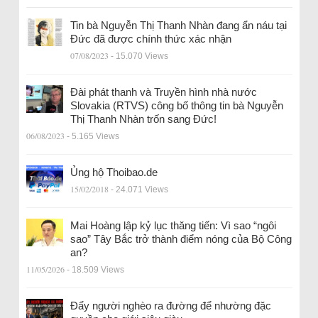
Tin bà Nguyễn Thị Thanh Nhàn đang ẩn náu tại
Đức đã được chính thức xác nhận
07/08/2023
- 15.070 Views
Đài phát thanh và Truyền hình nhà nước
Slovakia (RTVS) công bố thông tin bà Nguyễn
Thị Thanh Nhàn trốn sang Đức!
06/08/2023
- 5.165 Views
Ủng hộ Thoibao.de
15/02/2018
- 24.071 Views
Mai Hoàng lập kỷ lục thăng tiến: Vì sao “ngôi
sao” Tây Bắc trở thành điểm nóng của Bộ Công
an?
11/05/2026
- 18.509 Views
Đẩy người nghèo ra đường để nhường đặc