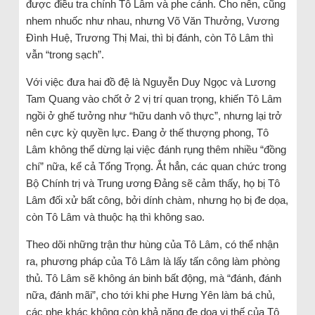
được điều tra chính Tô Lâm và phe cánh. Cho nên, cũng
nhem nhuốc như nhau, nhưng Võ Văn Thưởng, Vương
Đình Huệ, Trương Thị Mai, thì bị đánh, còn Tô Lâm thì
vẫn “trong sạch”.
Với việc đưa hai đồ đệ là Nguyễn Duy Ngọc và Lương
Tam Quang vào chốt ở 2 vị trí quan trọng, khiến Tô Lâm
ngồi ở ghế tưởng như “hữu danh vô thực”, nhưng lại trở
nên cực kỳ quyền lực. Đang ở thế thượng phong, Tô
Lâm không thể dừng lại việc đánh rụng thêm nhiều “đồng
chí” nữa, kể cả Tổng Trọng. Ắt hẳn, các quan chức trong
Bộ Chính trị và Trung ương Đảng sẽ cảm thấy, họ bị Tô
Lâm đối xử bất công, bởi dính chàm, nhưng họ bị đe dọa,
còn Tô Lâm và thuộc hạ thì không sao.
Theo dõi những trận thư hùng của Tô Lâm, có thể nhận
ra, phương pháp của Tô Lâm là lấy tấn công làm phòng
thủ. Tô Lâm sẽ không án binh bất động, mà “đánh, đánh
nữa, đánh mãi”, cho tới khi phe Hưng Yên làm bá chủ,
các phe khác không còn khả năng đe dọa vị thế của Tô