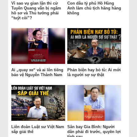
Vì sao vụ gian lận thi cử
Con dâu tỷ phú Hồ Hùng
Tuyên Quang vẫn bị ngâm
Anh làm chủ tịch hãng hàng
hồ sơ và Thủ tướng phải
không
“tuýt còi”?
Ai „quay xe“ và ai lên tiếng
Phản biện hay bỏ tù: Ai mới
bảo vệ Nguyễn Thành Nam
là người sợ sự thật
Liên đoàn Luật sư Việt Nam
Sân bay Gia Bình: Người
sắp giải thể
dân phải đi trước, quyền lợi
tính sau