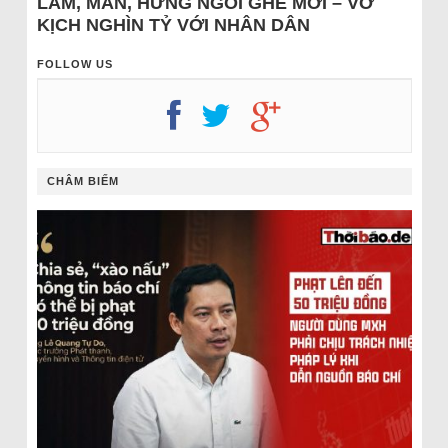
LÂM, MẪN, HƯNG NGỒI GHẾ MỚI – VỞ
KỊCH NGHÌN TỶ VỚI NHÂN DÂN
FOLLOW US
CHÂM BIẾM