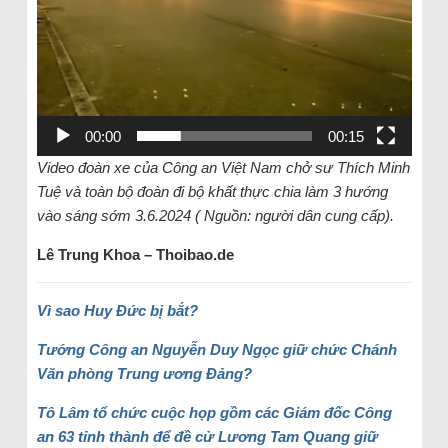
00:00
00:15
Video đoàn xe của Công an Việt Nam chở sư Thích Minh
Tuệ và toàn bộ đoàn đi bộ khất thực chia làm 3 hướng
vào sáng sớm 3.6.2024 ( Nguồn: người dân cung cấp).
Lê Trung Khoa – Thoibao.de
Vì sao Huy Đức bị bắt?
Tướng Công an Nguyễn Duy Ngọc giữ chức Chánh
Văn phòng Trung ương Đảng?
Tô Lâm tổ chức cuộc họp gồm các Giám đốc Công
an 63 tỉnh thành để đề cử Lương Tam Quang giữ