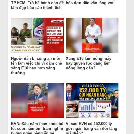
TP.HCM: Trò hề hành dân để
hóa đơn dân vẫn tăng vọt
làm đẹp báo cáo thành tích
Người dân bị công an mời
Xăng E10 làm nóng máy
lên làm việc chỉ vì dám chê
hay quyền lực đang làm
xăng E10 hao hơn xăng
nóng lòng dân?
thường
EVN: Đầu năm than khóc bù
Vì sao EVN có 152.000 tỷ
lỗ, cuối năm ôm trăm nghìn
gửi ngân hàng vẫn đòi tăng
tỷ gửi ngân hàng ăn lãi
giá điện?