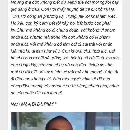
Nhưng mà con không biết sư Minh tuệ với mọi người bây
giờ đang ở đâu. Con với mấy huynh đệ thì bị chở ra Hà
Tĩnh, vô công an phường Kỳ Trung, lấy lời khai làm việc.
Họ kêu con ký cam kết rồi này nọ, bắt buộc con phải
ký.Chứ mà không có đi chung đoàn, với không vi phạm
pháp luật, nhưng mà trong khi con không có vi phạm
pháp luật, với mà không có làm cái gì sai trái với pháp
luật mà họ đi làm như vậy. Con không chịu hợp tác, cái
họ chở con ra bãi đất trống, xa thành phố Hà Tĩnh. Họ thả
con ngay đây, nên con chạy vô nhà dân, thông tin cho
mọi người biết, là sư minh tuệ với mấy huynh đệ bị áp tải
đi đâu con không biết. Nên mọi người chia sẽ để cho
cộng đồng mạng và cơ quan chức năng, chính phủ, công
an vào cuộc điều tra làm rõ.
Nam Mô A Di Đà Phật! “
Video-
Player