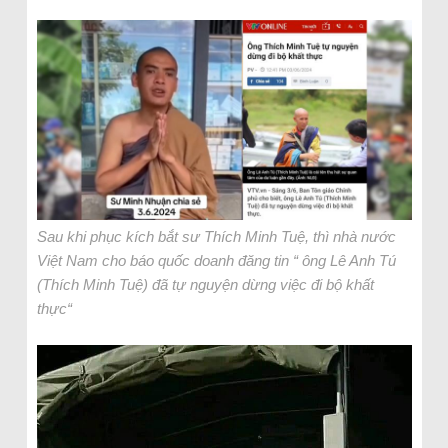
Sau khi phục kích bắt sư Thích Minh Tuệ, thì nhà nước
Việt Nam cho báo quốc doanh đăng tin “ ông Lê Anh Tú
(Thích Minh Tuệ) đã tự nguyện dừng việc đi bộ khất
thực“