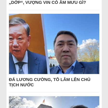
„DỚP“, VƯỢNG VIN CÓ ÂM MƯU GÌ?
ĐÁ LƯƠNG CƯỜNG, TÔ LÂM LÊN CHỦ
TỊCH NƯỚC