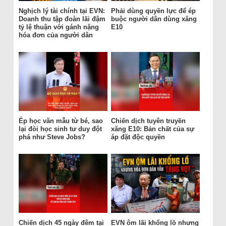
Nghịch lý tài chính tại EVN:
Phải dùng quyền lực để ép
Doanh thu tập đoàn lãi đậm
buộc người dân dùng xăng
tỷ lệ thuận với gánh nặng
E10
hóa đơn của người dân
Ép học văn mẫu từ bé, sao
Chiến dịch tuyên truyền
lại đòi học sinh tư duy đột
xăng E10: Bản chất của sự
phá như Steve Jobs?
áp đặt độc quyền
Chiến dịch 45 ngày đêm tại
EVN ôm lãi khổng lồ nhưng