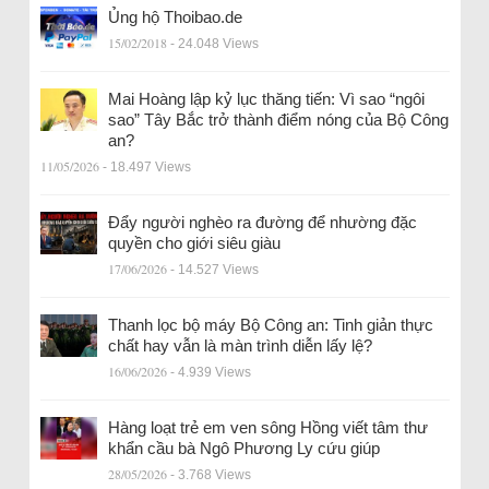
Ủng hộ Thoibao.de
15/02/2018
- 24.048 Views
Mai Hoàng lập kỷ lục thăng tiến: Vì sao “ngôi
sao” Tây Bắc trở thành điểm nóng của Bộ Công
an?
11/05/2026
- 18.497 Views
Đẩy người nghèo ra đường để nhường đặc
quyền cho giới siêu giàu
17/06/2026
- 14.527 Views
Thanh lọc bộ máy Bộ Công an: Tinh giản thực
chất hay vẫn là màn trình diễn lấy lệ?
16/06/2026
- 4.939 Views
Hàng loạt trẻ em ven sông Hồng viết tâm thư
khẩn cầu bà Ngô Phương Ly cứu giúp
28/05/2026
- 3.768 Views