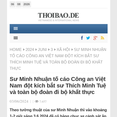
06
08
2026
HOME
2024
JUNI
3
XÃ HỘI
SƯ MINH NHUẬN
TỐ CÁO CÔNG AN VIỆT NAM ĐỘT KÍCH BẮT SƯ
THÍCH MINH TUỆ VÀ TOÀN BỘ ĐOÀN ĐI BỘ KHẤT
THỰC
Sư Minh Nhuận tố cáo Công an Việt
Nam đột kích bắt sư Thích Minh Tuệ
và toàn bộ đoàn đi bộ khất thực
03/06/2024
|
|
7.657
Theo tường thuật của sư Minh Nhuận thì vào khoảng
1-2 giờ sáng 3.6.2024 đã có hàng chục xe cảnh sát ập