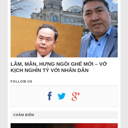
LÂM, MẪN, HƯNG NGỒI GHẾ MỚI – VỞ
KỊCH NGHÌN TỶ VỚI NHÂN DÂN
FOLLOW US
CHÂM BIẾM