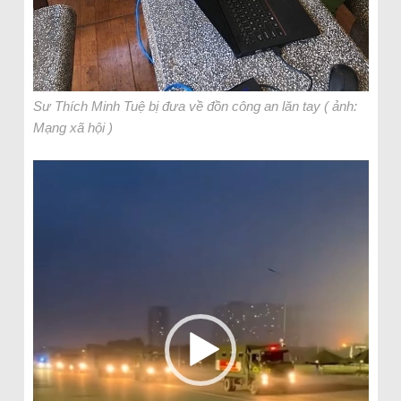
Sư Thích Minh Tuệ bị đưa về đồn công an lăn tay ( ảnh:
Mạng xã hội )
Video-
Player