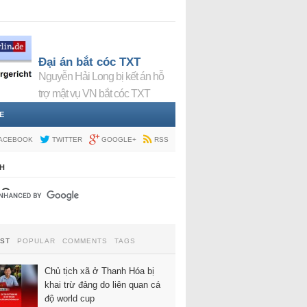
Đại án bắt cóc TXT
Nguyễn Hải Long bị kết án hỗ
trợ mật vụ VN bắt cóc TXT
E
ACEBOOK
TWITTER
GOOGLE+
RSS
H
EST
POPULAR
COMMENTS
TAGS
Chủ tịch xã ở Thanh Hóa bị
khai trừ đảng do liên quan cá
độ world cup