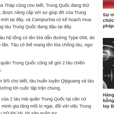
ùa Tháp cũng cho biết, Trung Quốc đang thử
, được nâng cấp với sự giúp đỡ của Trung
Sự n
 mới tại đây, và Campuchia có kế hoạch mua
chức
pháp
ng tàu Trung Quốc đang đậu tại đây.
àu hộ tống có tên lửa dẫn đường Type 056, do
 tấn. Tàu có thể mang tên lửa chống tàu, ngư
i quân Trung Quốc cũng sẽ gửi 2 tàu chiến
.
/5 cho biết, tàu huấn luyện Qijiguang và tàu
ường tới cuộc tập trận chung.
Hàng
y của 2 tàu Hải quân Trung Quốc tại căn cứ
bỗng
tay 
inh gia tăng mối lo ngại, đối với việc Trung
trữ khí tài, tài sản quân sự.