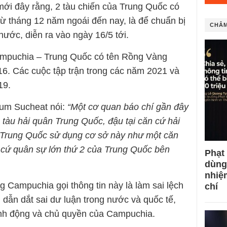
mới đây rằng, 2 tàu chiến của Trung Quốc có
từ tháng 12 năm ngoái đến nay, là để chuẩn bị
CHÂM
nước, diễn ra vào ngày 16/5 tới.
Campuchia – Trung Quốc có tên Rồng Vàng
16. Các cuộc tập trận trong các năm 2021 và
19.
hum Sucheat nói:
“
M
ột cơ quan báo chí gần đây
tàu hải quân Trung Quốc
,
đậu tại căn cứ hải
Trung Quốc sử dụng cơ sở này như một căn
 cứ quân sự lớn thứ
2
của Trung Quốc bên
Phạt
dùng
nhiệ
Campuchia gọi thông tin này là làm sai lệch
chí
h dẫn dắt sai dư luận trong nước và quốc tế,
nh động và chủ quyền của Campuchia.