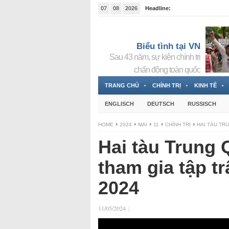
07
08
2026
Headline:
Tin bà Nguyễn Thị Thanh Nhàn đang ẩn náu tại Đức
Biểu tình tại VN
Sau 43 năm, sự kiện chính trị
chấn động toàn quốc
TRANG CHỦ
CHÍNH TRỊ
KINH TẾ
ENGLISCH
DEUTSCH
RUSSISCH
HOME
2024
MAI
11
CHÍNH TRỊ
HAI TÀU TR
Hai tàu Trung 
tham gia tập 
2024
11/05/2024
|