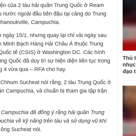
diện của 2 tàu hải quân Trung Quốc ở Ream
u nước ngoài đầu tiên đậu tại cảng do Trung
ihanoukville, Campuchia.
o ngày 15/1, nhưng quay lại chỉ vài ngày sau
ến Minh Bạch Hàng Hải Châu Á thuộc Trung
Quốc tế (CSIS) ở Washington DC. Các hình
Thủ 
ung Quốc đã duy trì sự hiện diện liên tục trong
nhục 
ng 4 vừa qua – RFA cho hay.
đạo 
 Chhum Sucheat nói rằng, 2 tàu Trung Quốc ở
ân Campuchia, và chuẩn bị tham gia tập trận
Campuchia đã đồng ý rằng hải quân Trung
chia về kỹ năng trên tàu và sử dụng vũ khí
– ông Sucheat nói.