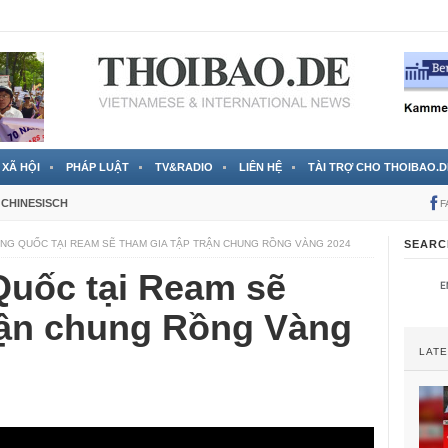
 đã được chính thức xác nhận
3 Jahren ago
XÃ HỘI
PHÁP LUẬT
TV&RADIO
LIÊN HỆ
TÀI TRỢ CHO THOIBAO.D
CHINESISCH
F
UNG QUỐC TẠI REAM SẼ THAM GIA TẬP TRẬN CHUNG RỒNG VÀNG 2024
SEARC
Quốc tại Ream sẽ
trận chung Rồng Vàng
LAT