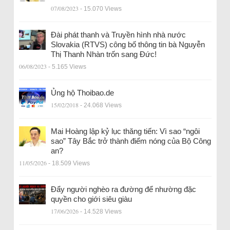
07/08/2023
- 15.070 Views
Đài phát thanh và Truyền hình nhà nước
Slovakia (RTVS) công bố thông tin bà Nguyễn
Thị Thanh Nhàn trốn sang Đức!
06/08/2023
- 5.165 Views
Ủng hộ Thoibao.de
15/02/2018
- 24.068 Views
Mai Hoàng lập kỷ lục thăng tiến: Vì sao “ngôi
sao” Tây Bắc trở thành điểm nóng của Bộ Công
an?
11/05/2026
- 18.509 Views
Đẩy người nghèo ra đường để nhường đặc
quyền cho giới siêu giàu
17/06/2026
- 14.528 Views