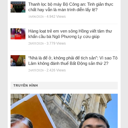
Thanh lọc bộ máy Bộ Công an: Tinh giản thực
chất hay vẫn là màn trình diễn lấy lệ?
16/06/2026
- 4.942 Views
Hàng loạt trẻ em ven sông Hồng viết tâm thư
khẩn cầu bà Ngô Phương Ly cứu giúp
28/05/2026
- 3.779 Views
“Nhà là để ở, không phải để tích sản”: Vì sao Tô
Lâm không đánh thuế Bất Động sản thứ 2?
24/05/2026
- 2.426 Views
TRUYỀN HÌNH