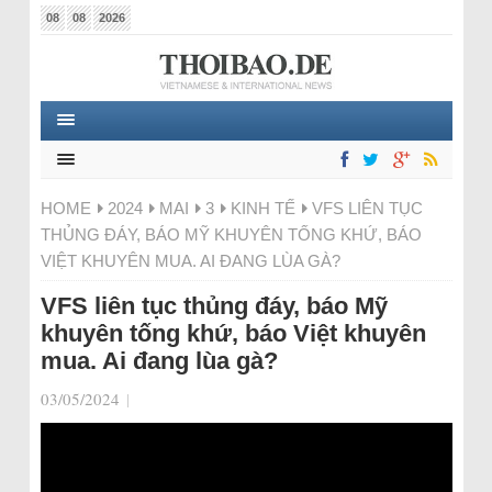
08
08
2026
HOME
2024
MAI
3
KINH TẾ
VFS LIÊN TỤC
THỦNG ĐÁY, BÁO MỸ KHUYÊN TỐNG KHỨ, BÁO
VIỆT KHUYÊN MUA. AI ĐANG LÙA GÀ?
VFS liên tục thủng đáy, báo Mỹ
khuyên tống khứ, báo Việt khuyên
mua. Ai đang lùa gà?
03/05/2024
|