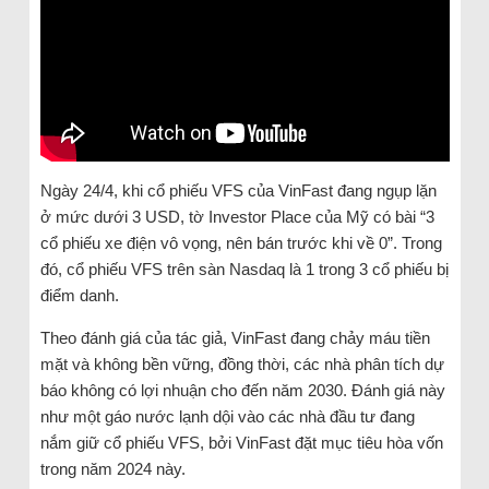
Ngày 24/4, khi cổ phiếu VFS của VinFast đang ngụp lặn
ở mức dưới 3 USD, tờ Investor Place của Mỹ có bài “3
cổ phiếu xe điện vô vọng, nên bán trước khi về 0”. Trong
đó, cổ phiếu VFS trên sàn Nasdaq là 1 trong 3 cổ phiếu bị
điểm danh.
Theo đánh giá của tác giả, VinFast đang chảy máu tiền
mặt và không bền vững, đồng thời, các nhà phân tích dự
báo không có lợi nhuận cho đến năm 2030. Đánh giá này
như một gáo nước lạnh dội vào các nhà đầu tư đang
nắm giữ cổ phiếu VFS, bởi VinFast đặt mục tiêu hòa vốn
trong năm 2024 này.