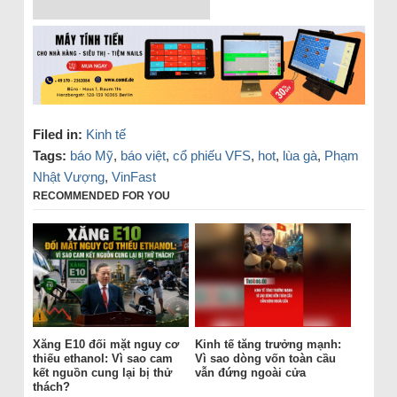
Filed in:
Kinh tế
Tags:
báo Mỹ
,
báo việt
,
cổ phiếu VFS
,
hot
,
lùa gà
,
Phạm
Nhật Vượng
,
VinFast
RECOMMENDED FOR YOU
Xăng E10 đối mặt nguy cơ
Kinh tế tăng trưởng mạnh:
thiếu ethanol: Vì sao cam
Vì sao dòng vốn toàn cầu
kết nguồn cung lại bị thử
vẫn đứng ngoài cửa
thách?