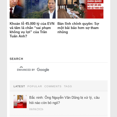
Khoản lỗ 45.000 tỷ của EVN
Bản lĩnh chính quyền: Sợ
và tấm lá chắn “sai phạm
một bài báo hơn sợ tham
không vụ lợi” của Trần
nhũng
Tuấn Anh?
SEARCH
LATEST
POPULAR
COMMENTS
TAGS
Bắc ninh: Ông Nguyễn Văn Dũng bị xử lý, câu
hỏi nào còn bỏ ngỏ?
08/08/2026