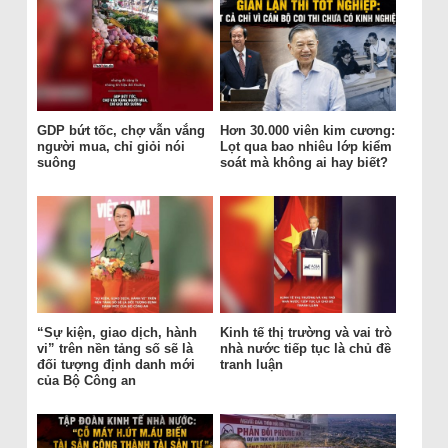
GDP bứt tốc, chợ vẫn vắng
Hơn 30.000 viên kim cương:
người mua, chỉ giỏi nói
Lọt qua bao nhiêu lớp kiểm
suông
soát mà không ai hay biết?
“Sự kiện, giao dịch, hành
Kinh tế thị trường và vai trò
vi” trên nền tảng số sẽ là
nhà nước tiếp tục là chủ đề
đối tượng định danh mới
tranh luận
của Bộ Công an