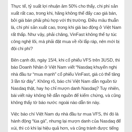
Thực tế, tỷ suất lợi nhuận âm 50% cho thấy, chi phí sản
xuất rất cao, trong khi, hãng không thể đẩy cao giá bán,
bởi giá bán phải phù hợp với thị trường. Điều mâu thuẫn
là, chi phí sản xuất cao, trong khi giá lao động ở Việt Nam
rất thấp. Như vậy, phải chăng, VinFast không thể tự túc
công nghệ lõi, mà phải đặt mua về rồi lắp ráp, nên mới bị
đội chi phí?
Bên cạnh đó, ngày 15/4, khi cổ phiếu VFS trên 3USD, thì
báo Doanh Nhân ở Việt Nam viết “Nasdaq khuyến nghị
nhà đầu tư “mua mạnh” cổ phiếu VinFast, giá có thể tăng
3 lần từ đáy”. Không rõ, báo chí Việt Nam dẫn nguồn từ
Nasdaq thật, hay họ chỉ mượn danh Nasdaq? Tuy nhiên,
bài viết này không hề dẫn nguồn để kiểm chứng, và cũng
không thấy tờ báo nước ngoài nào dẫn tin này.
Việc báo chí Việt Nam dụ nhà đầu tư mua VFS, thì đó là
hành động “lùa gà”, nhưng lại mượn danh của Nasdaq để
xúi, thì có khi lại hiệu quả hơn, và cũng tránh được tiếng