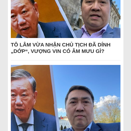
TÔ LÂM VỪA NHẬN CHỦ TỊCH ĐÃ DÍNH
„DỚP“, VƯỢNG VIN CÓ ÂM MƯU GÌ?