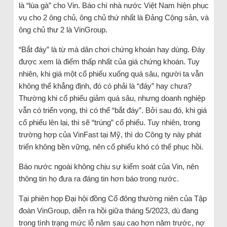
là “lùa gà” cho Vin. Báo chí nhà nước Việt Nam hiện phục
vụ cho 2 ông chủ, ông chủ thứ nhất là Đảng Cộng sản, và
ông chủ thư 2 là VinGroup.
“Bắt đáy” là từ mà dân chơi chứng khoán hay dùng. Đáy
được xem là điểm thấp nhất của giá chứng khoán. Tuy
nhiên, khi giá một cổ phiếu xuống quá sâu, người ta vẫn
không thể khẳng định, đó có phải là “đáy” hay chưa?
Thường khi cổ phiếu giảm quá sâu, nhưng doanh nghiệp
vẫn có triển vọng, thì có thể “bắt đáy”. Bởi sau đó, khi giá
cổ phiếu lên lại, thì sẽ “trúng” cổ phiếu. Tuy nhiên, trong
trường hợp của VinFast tại Mỹ, thì do Công ty này phát
triển không bền vững, nên cổ phiếu khó có thể phục hồi.
Báo nước ngoài không chịu sự kiểm soát của Vin, nên
thông tin họ đưa ra đáng tin hơn báo trong nước.
Tại phiên họp Đại hội đồng Cổ đông thường niên của Tập
đoàn VinGroup, diễn ra hồi giữa tháng 5/2023, dù đang
trong tình trạng mức lỗ năm sau cao hơn năm trước, nợ