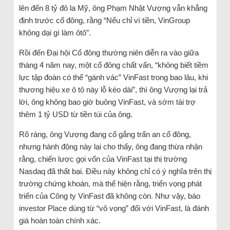
lên đến 8 tỷ đô la Mỹ, ông Phạm Nhật Vượng vẫn khẳng
định trước cổ đông, rằng “Nếu chỉ vì tiền, VinGroup
không dại gì làm ôtô”.
Rồi đến Đại hội Cổ đông thường niên diễn ra vào giữa
tháng 4 năm nay, một cổ đông chất vấn, “không biết tiềm
lực tập đoàn có thể “gánh vác” VinFast trong bao lâu, khi
thương hiệu xe ô tô này lỗ kéo dài”, thì ông Vượng lại trả
lời, ông không bao giờ buông VinFast, và sớm tài trợ
thêm 1 tỷ USD từ tiền túi của ông.
Rõ ràng, ông Vượng đang cố gắng trấn an cổ đông,
nhưng hành động này lại cho thấy, ông đang thừa nhận
rằng, chiến lược gọi vốn của VinFast tại thị trường
Nasdaq đã thất bại. Điều này không chỉ có ý nghĩa trên thị
trường chứng khoán, mà thể hiện rằng, triển vọng phát
triển của Công ty VinFast đã không còn. Như vậy, báo
investor Place dùng từ “vô vọng” đối với VinFast, là đánh
giá hoàn toàn chính xác.