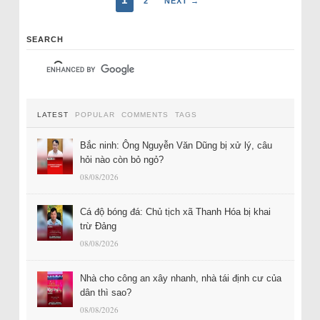
2
NEXT →
SEARCH
LATEST
POPULAR
COMMENTS
TAGS
Bắc ninh: Ông Nguyễn Văn Dũng bị xử lý, câu
hỏi nào còn bỏ ngỏ?
08/08/2026
Cá độ bóng đá: Chủ tịch xã Thanh Hóa bị khai
trừ Đảng
08/08/2026
Nhà cho công an xây nhanh, nhà tái định cư của
dân thì sao?
08/08/2026