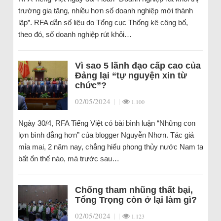
trường gia tăng, nhiều hơn số doanh nghiệp mới thành
lập”. RFA dẫn số liệu do Tổng cục Thống kê công bố,
theo đó, số doanh nghiệp rút khỏi…
Vì sao 5 lãnh đạo cấp cao của
Đảng lại “tự nguyện xin từ
chức”?
02/05/2024
|
|
1.100
Ngày 30/4, RFA Tiếng Việt có bài bình luận “Những con
lợn bình đẳng hơn” của blogger Nguyễn Nhơn. Tác giả
mỉa mai, 2 năm nay, chẳng hiểu phong thủy nước Nam ta
bất ổn thế nào, mà trước sau…
Chống tham nhũng thất bại,
Tổng Trọng còn ở lại làm gì?
02/05/2024
|
|
1.123