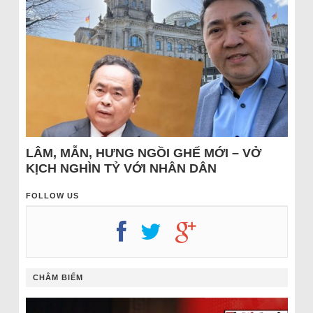
LÂM, MẪN, HƯNG NGỒI GHẾ MỚI – VỞ
KỊCH NGHÌN TỶ VỚI NHÂN DÂN
FOLLOW US
CHÂM BIẾM