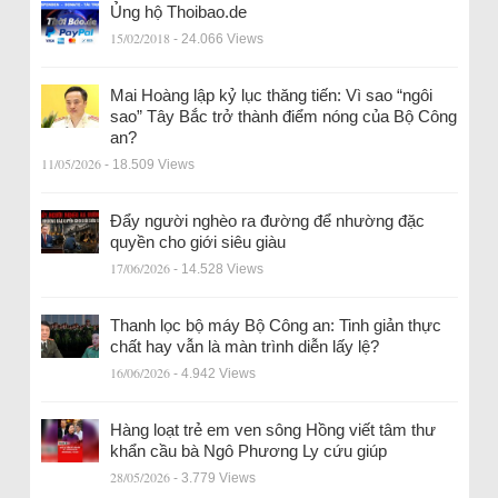
Ủng hộ Thoibao.de
15/02/2018
- 24.066 Views
Mai Hoàng lập kỷ lục thăng tiến: Vì sao “ngôi
sao” Tây Bắc trở thành điểm nóng của Bộ Công
an?
11/05/2026
- 18.509 Views
Đẩy người nghèo ra đường để nhường đặc
quyền cho giới siêu giàu
17/06/2026
- 14.528 Views
Thanh lọc bộ máy Bộ Công an: Tinh giản thực
chất hay vẫn là màn trình diễn lấy lệ?
16/06/2026
- 4.942 Views
Hàng loạt trẻ em ven sông Hồng viết tâm thư
khẩn cầu bà Ngô Phương Ly cứu giúp
28/05/2026
- 3.779 Views