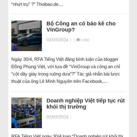
“nhứt trụ” ?” Thoibao.de…
Bộ Công an có bảo kê cho
VinGroup?
02/05/2024
|
|
1.581
Ngày 30/4, RFA Tiếng Việt đăng bình luận của blogger
Đồng Phụng Việt, với tựa đề “VinGroup và công an chỉ
“cột dây giày trong ruộng dưa”?” Tác giả nhẫn bài lược
thuật của ông Lê Minh Nguyên trên Facebook,…
Doanh nghiệp Việt tiếp tục rút
khỏi thị trường
02/05/2024
|
RFA Tiếng Việt ngày 30/4 loan “Doanh nghiệp rút khỏi thị