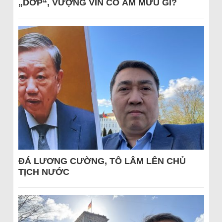
„DỚP“, VƯỢNG VIN CÓ ÂM MƯU GÌ?
ĐÁ LƯƠNG CƯỜNG, TÔ LÂM LÊN CHỦ
TỊCH NƯỚC