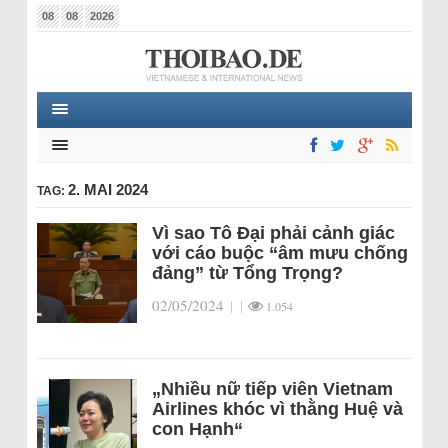
08
08
2026
2. MAI 2024
TAG:
Vì sao Tô Đại phải cảnh giác
với cáo buộc “âm mưu chống
đảng” từ Tổng Trọng?
02/05/2024
|
|
1.054
„Nhiều nữ tiếp viên Vietnam
Airlines khóc vì thằng Huệ và
con Hạnh“