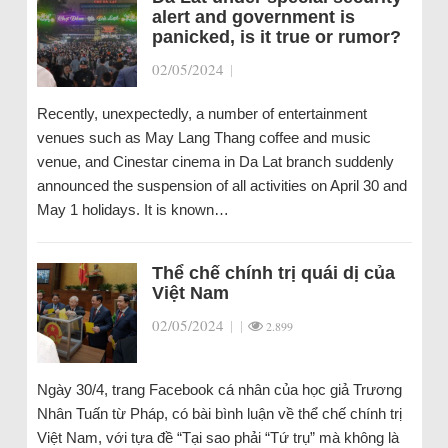
alert and government is
panicked, is it true or rumor?
02/05/2024
|
Recently, unexpectedly, a number of entertainment
venues such as May Lang Thang coffee and music
venue, and Cinestar cinema in Da Lat branch suddenly
announced the suspension of all activities on April 30 and
May 1 holidays. It is known…
Thể chế chính trị quái dị của
Việt Nam
02/05/2024
|
|
2.899
Ngày 30/4, trang Facebook cá nhân của học giả Trương
Nhân Tuấn từ Pháp, có bài bình luận về thể chế chính trị
Việt Nam, với tựa đề “Tại sao phải “Tứ trụ” mà không là