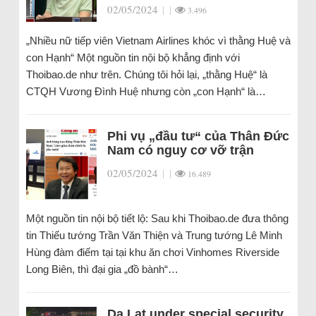
02/05/2024
|
|
3.496
„Nhiều nữ tiếp viên Vietnam Airlines khóc vì thằng Huệ và
con Hạnh“ Một nguồn tin nội bộ khẳng định với
Thoibao.de như trên. Chúng tôi hỏi lại, „thằng Huệ“ là
CTQH Vương Đình Huệ nhưng còn „con Hạnh“ là…
Phi vụ „đầu tư“ của Thân Đức
Nam có nguy cơ vỡ trận
02/05/2024
|
|
16.489
Một nguồn tin nội bộ tiết lộ: Sau khi Thoibao.de đưa thông
tin Thiếu tướng Trần Văn Thiện và Trung tướng Lê Minh
Hùng đàm điếm tại tại khu ăn chơi Vinhomes Riverside
Long Biên, thì đại gia „đồ bành“…
Da Lat under special security