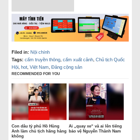
Filed in:
Nội chính
Tags:
cấm truyền thông
,
cấm xuất cảnh
,
Chủ tịch Quốc
Hội
,
hot
,
Việt Nam
,
Đảng cộng sản
RECOMMENDED FOR YOU
Con dâu tỷ phú Hồ Hùng
Ai „quay xe“ và ai lên tiếng
Anh làm chủ tịch hãng hàng
bảo vệ Nguyễn Thành Nam
không