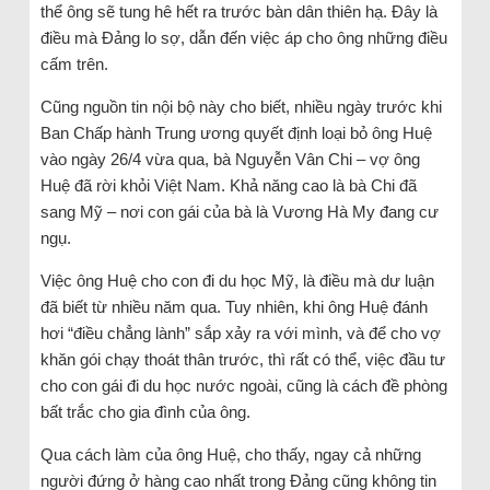
thể ông sẽ tung hê hết ra trước bàn dân thiên hạ. Đây là
điều mà Đảng lo sợ, dẫn đến việc áp cho ông những điều
cấm trên.
Cũng nguồn tin nội bộ này cho biết, nhiều ngày trước khi
Ban Chấp hành Trung ương quyết định loại bỏ ông Huệ
vào ngày 26/4 vừa qua, bà Nguyễn Vân Chi – vợ ông
Huệ đã rời khỏi Việt Nam. Khả năng cao là bà Chi đã
sang Mỹ – nơi con gái của bà là Vương Hà My đang cư
ngụ.
Việc ông Huệ cho con đi du học Mỹ, là điều mà dư luận
đã biết từ nhiều năm qua. Tuy nhiên, khi ông Huệ đánh
hơi “điều chẳng lành” sắp xảy ra với mình, và để cho vợ
khăn gói chạy thoát thân trước, thì rất có thể, việc đầu tư
cho con gái đi du học nước ngoài, cũng là cách đề phòng
bất trắc cho gia đình của ông.
Qua cách làm của ông Huệ, cho thấy, ngay cả những
người đứng ở hàng cao nhất trong Đảng cũng không tin