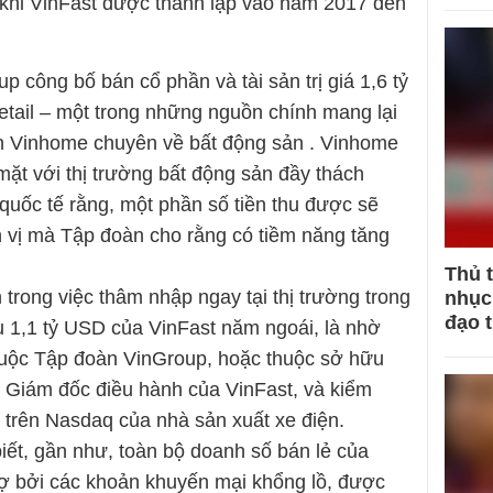
 khi VinFast được thành lập vào năm 2017 đến
 công bố bán cổ phần và tài sản trị giá 1,6 tỷ
etail – một trong những nguồn chính mang lại
on Vinhome chuyên về bất động sản . Vinhome
mặt với thị trường bất động sản đầy thách
 quốc tế rằng, một phần số tiền thu được sẽ
 vị mà Tập đoàn cho rằng có tiềm năng tăng
Thủ 
trong việc thâm nhập ngay tại thị trường trong
nhục 
đạo 
 1,1 tỷ USD của VinFast năm ngoái, là nhờ
huộc Tập đoàn VinGroup, hoặc thuộc sở hữu
 Giám đốc điều hành của VinFast, và kiểm
 trên Nasdaq của nhà sản xuất xe điện.
iết, gần như, toàn bộ doanh số bán lẻ của
rợ bởi các khoản khuyến mại khổng lồ, được