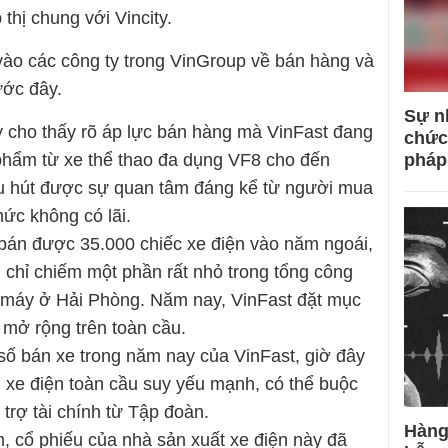
 thị chung với Vincity.
ào các công ty trong VinGroup về bán hàng và
ước đây.
Sự n
 cho thấy rõ áp lực bán hàng mà VinFast đang
chức
pháp
 phẩm từ xe thể thao đa dụng VF8 cho đến
hu hút được sự quan tâm đáng kể từ người mua
mức không có lãi.
 bán được 35.000 chiếc xe điện vào năm ngoái,
 chỉ chiếm một phần rất nhỏ trong tổng công
à máy ở Hải Phòng. Năm nay, VinFast đặt mục
 mở rộng trên toàn cầu.
số bán xe trong năm nay của VinFast, giờ đây
 xe điện toàn cầu suy yếu mạnh, có thể buộc
trợ tài chính từ Tập đoàn.
Hàng
, cổ phiếu của nhà sản xuất xe điện này đã