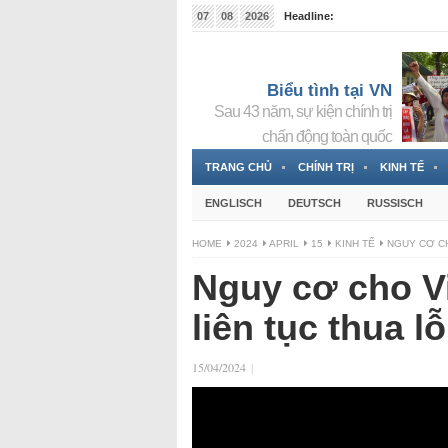
07
08
2026
Headline:
Tin bà Nguyễn Thị Thanh Nhàn đang ẩn náu tại Đức
Biểu tình tại VN
Sau 43 năm, sự kiện chính trị
chấn động toàn quốc
TRANG CHỦ
CHÍNH TRỊ
KINH TẾ
ENGLISCH
DEUTSCH
RUSSISCH
HOME
2024
APRIL
15
KINH TẾ
NGUY CƠ CH
Nguy cơ cho V
liên tục thua lỗ
15/04/2024
|