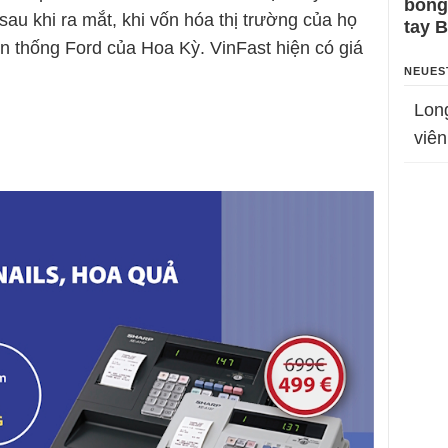
bỗng
au khi ra mắt, khi vốn hóa thị trường của họ
tay 
n thống Ford của Hoa Kỳ. VinFast hiện có giá
NEUES
Lon
viên