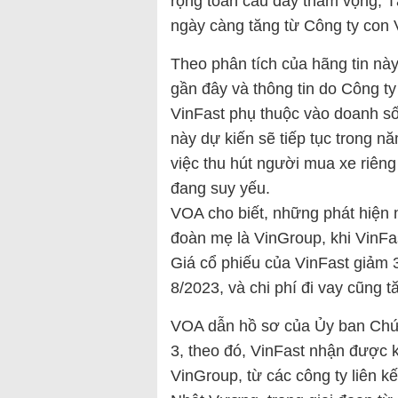
rộng toàn cầu đầy tham vọng, Tậ
ngày càng tăng từ Công ty con V
Theo phân tích của hãng tin nà
gần đây và thông tin do Công ty
VinFast phụ thuộc vào doanh số 
này dự kiến sẽ tiếp tục trong n
việc thu hút người mua xe riêng
đang suy yếu.
VOA cho biết, những phát hiện 
đoàn mẹ là VinGroup, khi VinFa
Giá cổ phiếu của VinFast giảm 
8/2023, và chi phí đi vay cũng t
VOA dẫn hồ sơ của Ủy ban Chứn
3, theo đó, VinFast nhận được
VinGroup, từ các công ty liên k