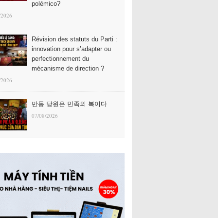
polémico?
/2026
Révision des statuts du Parti :
innovation pour s’adapter ou
perfectionnement du
mécanisme de direction ?
/2026
반동 당원은 민족의 복이다
07/08/2026