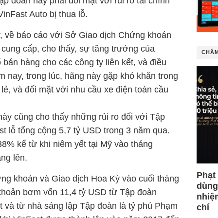
p đoàn này phải đối mặt với rủi ro tài chính
inFast Auto bị thua lỗ.
y, về báo cáo với Sở Giao dịch Chứng khoán
 cung cấp, cho thấy, sự tăng trưởng của
CHÂM
bán hàng cho các công ty liên kết, và điều
ăm nay, trong lúc, hãng này gặp khó khăn trong
 lẻ, và đối mặt với nhu cầu xe điện toàn cầu
này cũng cho thấy những rủi ro đối với Tập
st lỗ tổng cộng 5,7 tỷ USD trong 3 năm qua.
38% kể từ khi niêm yết tại Mỹ vào tháng
ăng lên.
Phạt
g khoán và Giao dịch Hoa Kỳ vào cuối tháng
dùng
 khoản bơm vốn 11,4 tỷ USD từ Tập đoàn
nhiệ
ết và từ nhà sáng lập Tập đoàn là tỷ phú Phạm
chí