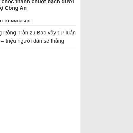
 chốc thành chuột bạch dưới
Bộ Công An
TE KOMMENTARE
g Rồng Trần
zu
Bao vây dư luận
 – triệu người dân sẽ thắng