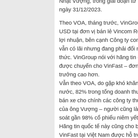
Nhật Vượng, trong giai đoạn từ
ngày 31/12/2023.
Theo VOA, tháng trước, VinGroup
USD tại đơn vị bán lẻ Vincom R
lợi nhuận, bên cạnh Công ty c
vẫn có lãi nhưng đang phải đối 
thức. VinGroup nói với hãng tin
được chuyển cho VinFast – đơn
trưởng cao hơn.
Vẫn theo VOA, do gặp khó khăn 
nước, 82% trong tổng doanh thu
bán xe cho chính các công ty t
của ông Vượng – người cũng là
soát gần 98% cổ phiếu niêm yết
Hãng tin quốc tế này cũng cho b
VinFast tại Việt Nam được hỗ t