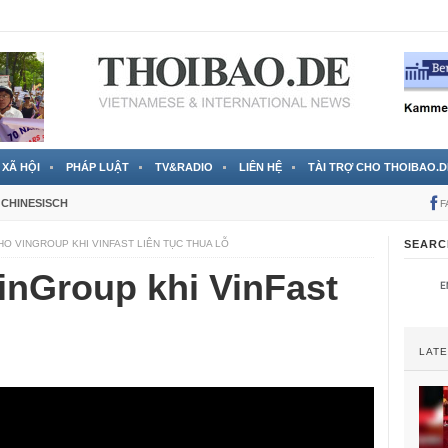
 đã được chính thức xác nhận
3 Jahren ago
XÃ HỘI
PHÁP LUẬT
TV&RADIO
LIÊN HỆ
TÀI TRỢ CHO THOIBAO.D
CHINESISCH
F
O VINGROUP KHI VINFAST LIÊN TỤC THUA LỖ
SEARC
inGroup khi VinFast
LAT