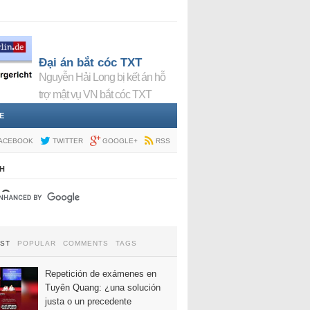
Đại án bắt cóc TXT
Nguyễn Hải Long bị kết án hỗ
trợ mật vụ VN bắt cóc TXT
E
ACEBOOK
TWITTER
GOOGLE+
RSS
H
EST
POPULAR
COMMENTS
TAGS
Repetición de exámenes en
Tuyên Quang: ¿una solución
justa o un precedente