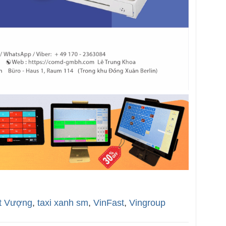
t Vượng
,
taxi xanh sm
,
VinFast
,
Vingroup