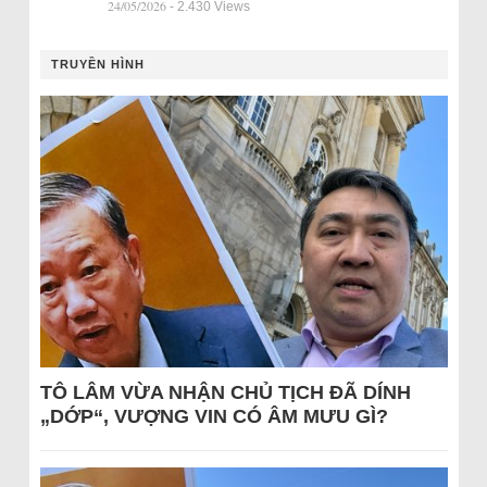
24/05/2026
- 2.430 Views
TRUYỀN HÌNH
TÔ LÂM VỪA NHẬN CHỦ TỊCH ĐÃ DÍNH
„DỚP“, VƯỢNG VIN CÓ ÂM MƯU GÌ?