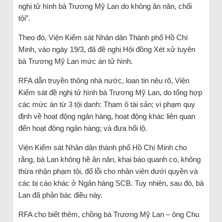
nghị tử hình bà Trương Mỹ Lan do không ăn năn, chối
tội”.
Theo đó, Viện Kiểm sát Nhân dân Thành phố Hồ Chí
Minh, vào ngày 19/3, đã đề nghị Hội đồng Xét xử tuyên
bà Trương Mỹ Lan mức án tử hình.
RFA dẫn truyền thông nhà nước, loan tin nêu rõ, Viện
Kiểm sát đề nghị tử hình bà Trương Mỹ Lan, do tổng hợp
các mức án từ 3 tội danh: Tham ô tài sản; vi phạm quy
định về hoạt động ngân hàng, hoạt động khác liên quan
đến hoạt động ngân hàng; và đưa hối lộ.
Viện Kiểm sát Nhân dân thành phố Hồ Chí Minh cho
rằng, bà Lan không hề ăn năn, khai báo quanh co, không
thừa nhận phạm tội, đổ lỗi cho nhân viên dưới quyền và
các bị cáo khác ở Ngân hàng SCB. Tuy nhiên, sau đó, bà
Lan đã phản bác điều này.
RFA cho biết thêm, chồng bà Trương Mỹ Lan – ông Chu