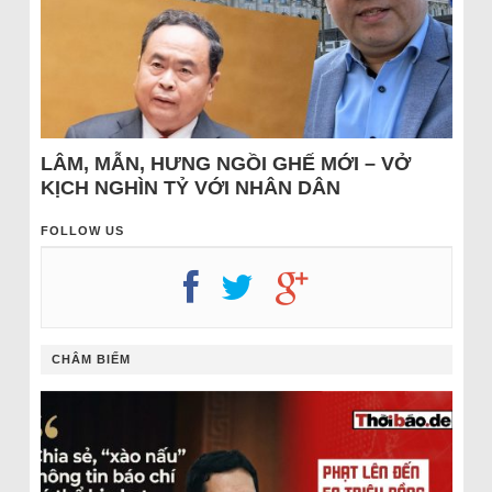
LÂM, MẪN, HƯNG NGỒI GHẾ MỚI – VỞ
KỊCH NGHÌN TỶ VỚI NHÂN DÂN
FOLLOW US
CHÂM BIẾM