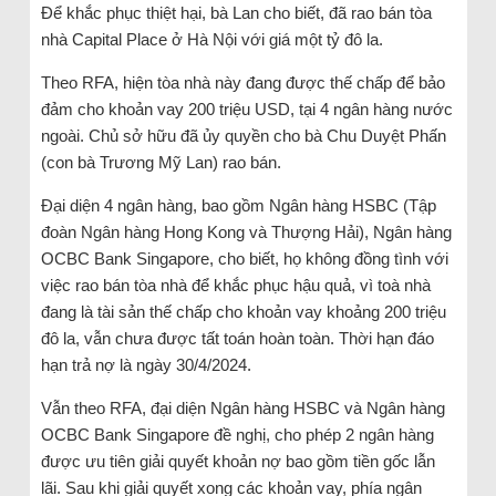
Để khắc phục thiệt hại, bà Lan cho biết, đã rao bán tòa
nhà Capital Place ở Hà Nội với giá một tỷ đô la.
Theo RFA, hiện tòa nhà này đang được thế chấp để bảo
đảm cho khoản vay 200 triệu USD, tại 4 ngân hàng nước
ngoài. Chủ sở hữu đã ủy quyền cho bà Chu Duyệt Phấn
(con bà Trương Mỹ Lan) rao bán.
Đại diện 4 ngân hàng, bao gồm Ngân hàng HSBC (Tập
đoàn Ngân hàng Hong Kong và Thượng Hải), Ngân hàng
OCBC Bank Singapore, cho biết, họ không đồng tình với
việc rao bán tòa nhà để khắc phục hậu quả, vì toà nhà
đang là tài sản thế chấp cho khoản vay khoảng 200 triệu
đô la, vẫn chưa được tất toán hoàn toàn. Thời hạn đáo
hạn trả nợ là ngày 30/4/2024.
Vẫn theo RFA, đại diện Ngân hàng HSBC và Ngân hàng
OCBC Bank Singapore đề nghị, cho phép 2 ngân hàng
được ưu tiên giải quyết khoản nợ bao gồm tiền gốc lẫn
lãi. Sau khi giải quyết xong các khoản vay, phía ngân