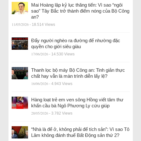
Mai Hoàng lập kỷ lục thăng tiến: Vì sao “ngôi
sao” Tây Bắc trở thành điểm nóng của Bộ Công
an?
11/05/2026
- 18.514 Views
Đẩy người nghèo ra đường để nhường đặc
quyền cho giới siêu giàu
17/06/2026
- 14.530 Views
Thanh lọc bộ máy Bộ Công an: Tinh giản thực
chất hay vẫn là màn trình diễn lấy lệ?
16/06/2026
- 4.943 Views
Hàng loạt trẻ em ven sông Hồng viết tâm thư
khẩn cầu bà Ngô Phương Ly cứu giúp
28/05/2026
- 3.782 Views
“Nhà là để ở, không phải để tích sản”: Vì sao Tô
Lâm không đánh thuế Bất Động sản thứ 2?