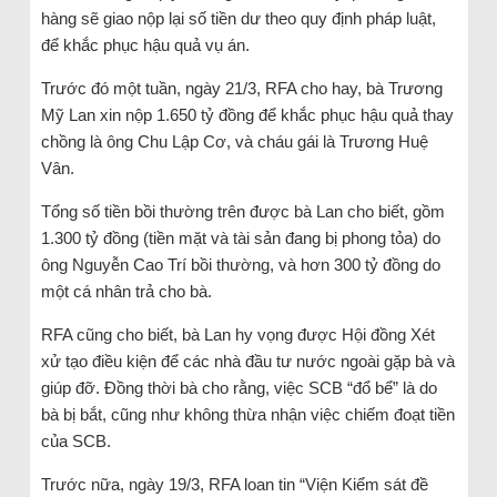
hàng sẽ giao nộp lại số tiền dư theo quy định pháp luật,
để khắc phục hậu quả vụ án.
Trước đó một tuần, ngày 21/3, RFA cho hay, bà Trương
Mỹ Lan xin nộp 1.650 tỷ đồng để khắc phục hậu quả thay
chồng là ông Chu Lập Cơ, và cháu gái là Trương Huệ
Vân.
Tổng số tiền bồi thường trên được bà Lan cho biết, gồm
1.300 tỷ đồng (tiền mặt và tài sản đang bị phong tỏa) do
ông Nguyễn Cao Trí bồi thường, và hơn 300 tỷ đồng do
một cá nhân trả cho bà.
RFA cũng cho biết, bà Lan hy vọng được Hội đồng Xét
xử tạo điều kiện để các nhà đầu tư nước ngoài gặp bà và
giúp đỡ. Đồng thời bà cho rằng, việc SCB “đổ bể” là do
bà bị bắt, cũng như không thừa nhận việc chiếm đoạt tiền
của SCB.
Trước nữa, ngày 19/3, RFA loan tin “Viện Kiểm sát đề