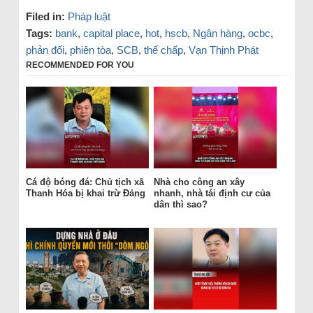
Filed in:
Pháp luật
Tags:
bank
,
capital place
,
hot
,
hscb
,
Ngân hàng
,
ocbc
,
phản đối
,
phiên tòa
,
SCB
,
thế chấp
,
Vạn Thịnh Phát
RECOMMENDED FOR YOU
Cá độ bóng đá: Chủ tịch xã
Nhà cho công an xây
Thanh Hóa bị khai trừ Đảng
nhanh, nhà tái định cư của
dân thì sao?