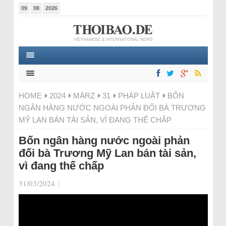
09
08
2026
HOME
2024
MÄRZ
31
PHÁP LUẬT
BỐN
NGÂN HÀNG NƯỚC NGOÀI PHẢN ĐỐI BÀ TRƯƠNG
MỸ LAN BÁN TÀI SẢN, VÌ ĐANG THẾ CHẤP
Bốn ngân hàng nước ngoài phản
đối bà Trương Mỹ Lan bán tài sản,
vì đang thế chấp
31/03/2024
|