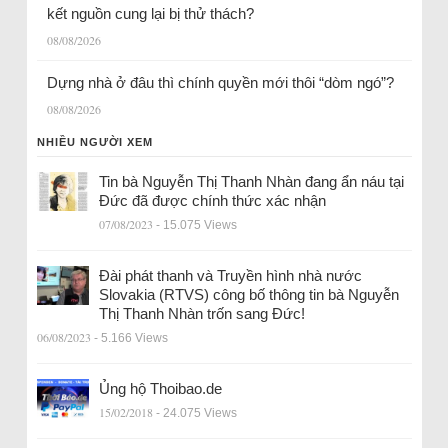
kết nguồn cung lại bị thử thách?
08/08/2026
Dựng nhà ở đâu thì chính quyền mới thôi “dòm ngó”?
08/08/2026
NHIỀU NGƯỜI XEM
Tin bà Nguyễn Thị Thanh Nhàn đang ẩn náu tại
Đức đã được chính thức xác nhận
07/08/2023
- 15.075 Views
Đài phát thanh và Truyền hình nhà nước
Slovakia (RTVS) công bố thông tin bà Nguyễn
Thị Thanh Nhàn trốn sang Đức!
06/08/2023
- 5.166 Views
Ủng hộ Thoibao.de
15/02/2018
- 24.075 Views