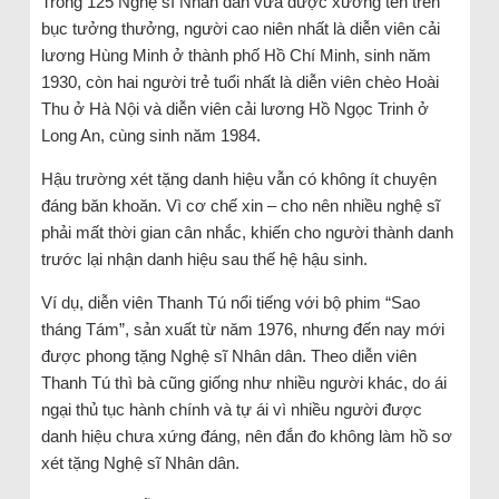
Trong 125 Nghệ sĩ Nhân dân vừa được xướng tên trên
bục tưởng thưởng, người cao niên nhất là diễn viên cải
lương Hùng Minh ở thành phố Hồ Chí Minh, sinh năm
1930, còn hai người trẻ tuổi nhất là diễn viên chèo Hoài
Thu ở Hà Nội và diễn viên cải lương Hồ Ngọc Trinh ở
Long An, cùng sinh năm 1984.
Hậu trường xét tặng danh hiệu vẫn có không ít chuyện
đáng băn khoăn. Vì cơ chế xin – cho nên nhiều nghệ sĩ
phải mất thời gian cân nhắc, khiến cho người thành danh
trước lại nhận danh hiệu sau thế hệ hậu sinh.
Ví dụ, diễn viên Thanh Tú nổi tiếng với bộ phim “Sao
tháng Tám”, sản xuất từ năm 1976, nhưng đến nay mới
được phong tặng Nghệ sĩ Nhân dân. Theo diễn viên
Thanh Tú thì bà cũng giống như nhiều người khác, do ái
ngại thủ tục hành chính và tự ái vì nhiều người được
danh hiệu chưa xứng đáng, nên đắn đo không làm hồ sơ
xét tặng Nghệ sĩ Nhân dân.