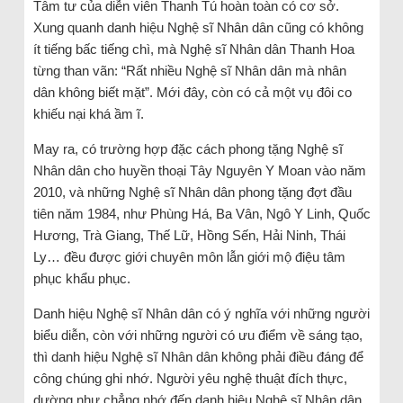
Tâm tư của diễn viên Thanh Tú hoàn toàn có cơ sở.
Xung quanh danh hiệu Nghệ sĩ Nhân dân cũng có không
ít tiếng bấc tiếng chì, mà Nghệ sĩ Nhân dân Thanh Hoa
từng than vãn: “Rất nhiều Nghệ sĩ Nhân dân mà nhân
dân không biết mặt”. Mới đây, còn có cả một vụ đôi co
khiếu nại khá ầm ĩ.
May ra, có trường hợp đặc cách phong tặng Nghệ sĩ
Nhân dân cho huyền thoại Tây Nguyên Y Moan vào năm
2010, và những Nghệ sĩ Nhân dân phong tặng đợt đầu
tiên năm 1984, như Phùng Há, Ba Vân, Ngô Y Linh, Quốc
Hương, Trà Giang, Thế Lữ, Hồng Sến, Hải Ninh, Thái
Ly… đều được giới chuyên môn lẫn giới mộ điệu tâm
phục khẩu phục.
Danh hiệu Nghệ sĩ Nhân dân có ý nghĩa với những người
biểu diễn, còn với những người có ưu điểm về sáng tạo,
thì danh hiệu Nghệ sĩ Nhân dân không phải điều đáng để
công chúng ghi nhớ. Người yêu nghệ thuật đích thực,
dường như chẳng nhớ đến danh hiệu Nghệ sĩ Nhân dân,