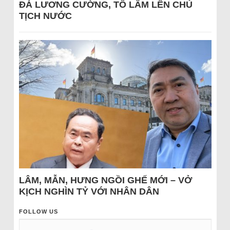
ĐÁ LƯƠNG CƯỜNG, TÔ LÂM LÊN CHỦ
TỊCH NƯỚC
LÂM, MẪN, HƯNG NGỒI GHẾ MỚI – VỞ
KỊCH NGHÌN TỶ VỚI NHÂN DÂN
FOLLOW US