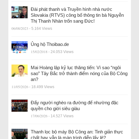
Đài phát thanh và Truyền hình nhà nước
Slovakia (RTVS) công bố thông tin bà Nguyễn
Thị Thanh Nhàn trốn sang Đức!
06/08/2023
- 5.164 Views
Ủng hộ Thoibao.de
15/02/2018
- 24.053 Views
Mai Hoàng lập kỷ lục thăng tiến: Vì sao “ngôi
sao” Tây Bắc trở thành điểm nóng của Bộ Công
an?
11/05/2026
- 18.499 Views
Đẩy người nghèo ra đường để nhường đặc
quyền cho giới siêu giàu
17/06/2026
- 14.527 Views
Thanh lọc bộ máy Bộ Công an: Tinh giản thực
chất hay vẫn là màn trình diễn lấy lệ?