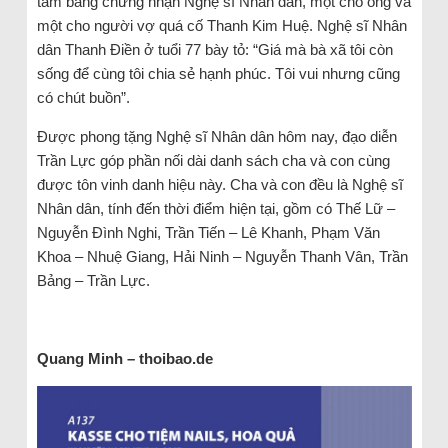
tấm bằng chứng nhận Nghệ sĩ Nhân dân, một cho ông và
một cho người vợ quá cố Thanh Kim Huệ. Nghệ sĩ Nhân
dân Thanh Điền ở tuổi 77 bày tỏ: “Giá mà bà xã tôi còn
sống để cùng tôi chia sẻ hạnh phúc. Tôi vui nhưng cũng
có chút buồn”.
Được phong tặng Nghệ sĩ Nhân dân hôm nay, đạo diễn
Trần Lực góp phần nối dài danh sách cha và con cùng
được tôn vinh danh hiệu này. Cha và con đều là Nghệ sĩ
Nhân dân, tính đến thời điểm hiện tại, gồm có Thế Lữ –
Nguyễn Đình Nghi, Trần Tiến – Lê Khanh, Phạm Văn
Khoa – Nhuệ Giang, Hải Ninh – Nguyễn Thanh Vân, Trần
Bảng – Trần Lực.
Quang Minh – thoibao.de