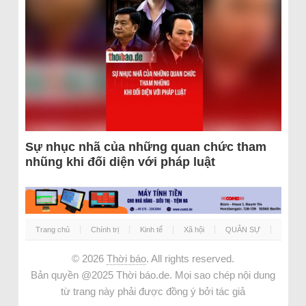
Sự nhục nhã của những quan chức tham
nhũng khi đối diện với pháp luật
Trang chủ
Chính trị
Kinh tế
Xã hội
QUÂN SỰ
© 2026
Thời báo
. All rights reserved.
Bản quyền @2025 Thời báo.de. Mọi sao chép nội dung
từ trang này phải được đồng ý bởi tác giả