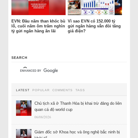
EVN: Đầu năm than khóc bù
Vì sao EVN có 152.000 tỷ
lỗ, cuối năm ôm trăm nghìn
gửi ngân hàng vẫn đòi tăng
tỷ gửi ngân hàng ăn lãi
giá điện?
SEARCH
LATEST
POPULAR
COMMENTS
TAGS
Chủ tịch xã ở Thanh Hóa bị khai trừ đảng do liên
quan cá độ world cup
06/08/2026
Giám đốc sở Khoa học và ông nghệ bắc ninh bị