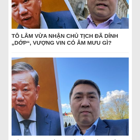
TÔ LÂM VỪA NHẬN CHỦ TỊCH ĐÃ DÍNH
„DỚP“, VƯỢNG VIN CÓ ÂM MƯU GÌ?