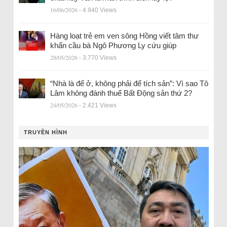
16/06/2026
- 4.940 Views
Hàng loạt trẻ em ven sông Hồng viết tâm thư
khẩn cầu bà Ngô Phương Ly cứu giúp
28/05/2026
- 3.770 Views
“Nhà là để ở, không phải để tích sản”: Vì sao Tô
Lâm không đánh thuế Bất Động sản thứ 2?
24/05/2026
- 2.421 Views
TRUYỀN HÌNH