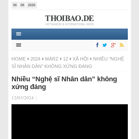
06
08
2026
HOME
2024
MÄRZ
12
XÃ HỘI
NHIỀU “NGHỆ
SĨ NHÂN DÂN” KHÔNG XỨNG ĐÁNG
Nhiều “Nghệ sĩ Nhân dân” không
xứng đáng
12/03/2024
|