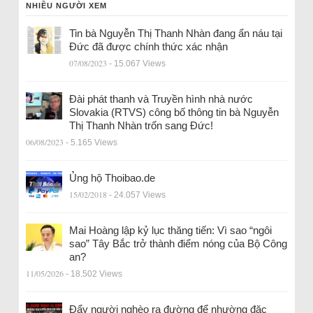
NHIỀU NGƯỜI XEM
Tin bà Nguyễn Thị Thanh Nhàn đang ẩn náu tại
Đức đã được chính thức xác nhận
07/08/2023
- 15.067 Views
Đài phát thanh và Truyền hình nhà nước
Slovakia (RTVS) công bố thông tin bà Nguyễn
Thị Thanh Nhàn trốn sang Đức!
06/08/2023
- 5.165 Views
Ủng hộ Thoibao.de
15/02/2018
- 24.057 Views
Mai Hoàng lập kỷ lục thăng tiến: Vì sao “ngôi
sao” Tây Bắc trở thành điểm nóng của Bộ Công
an?
11/05/2026
- 18.502 Views
Đẩy người nghèo ra đường để nhường đặc