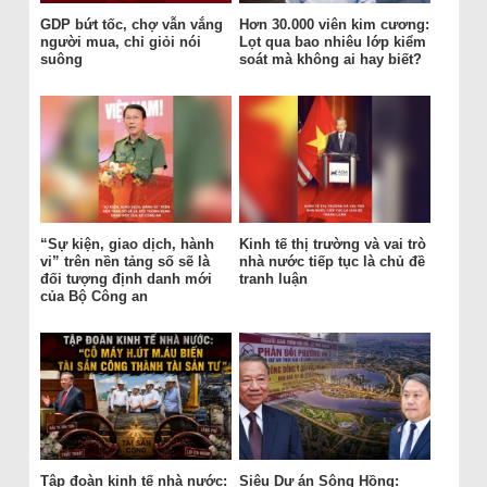
GDP bứt tốc, chợ vẫn vắng
Hơn 30.000 viên kim cương:
người mua, chỉ giỏi nói
Lọt qua bao nhiêu lớp kiểm
suông
soát mà không ai hay biết?
“Sự kiện, giao dịch, hành
Kinh tế thị trường và vai trò
vi” trên nền tảng số sẽ là
nhà nước tiếp tục là chủ đề
đối tượng định danh mới
tranh luận
của Bộ Công an
Tập đoàn kinh tế nhà nước:
Siêu Dự án Sông Hồng: