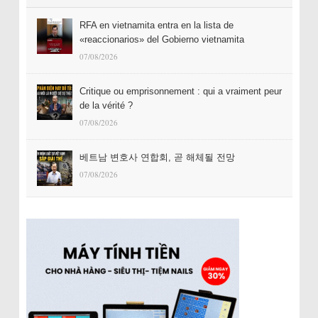
RFA en vietnamita entra en la lista de
«reaccionarios» del Gobierno vietnamita
07/08/2026
Critique ou emprisonnement : qui a vraiment peur
de la vérité ?
07/08/2026
베트남 변호사 연합회, 곧 해체될 전망
07/08/2026