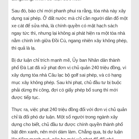
Sau đó, báo chí mới phanh phui ra rằng, tòa nhà này xây
dựng sai phép. Ở đất nước mà chỉ cần người dân đổ một
xe cát để sửa nhà, là chính quyền có mặt hạch sách
ngay tức thì, nhưng lại không ai phát hiện ra một tòa nhà
nằm chình ình giữa Đồi Cù, ngang nhiên xây không phép,
thì quả là lạ.
Bị dư luận chỉ trích mạnh mẽ, Ủy ban Nhân dân thành
phố Đà Lạt đã xử phạt đơn vị chủ quản 240 triệu đồng, vì
xây dựng tòa nhà Câu lạc bộ golf sai phép, và có hạng
mục xây không phép. Sau khi phạt, chủ đầu tư bị buộc
phải dừng thi công, đợi có giấy phép bổ sung thì mới
được tiếp tục.
Thực ra, việc phạt 240 triệu đồng đối với đơn vị chủ quản
chỉ là đối phó dư luận. Một số người trong ngành xây
dựng cho biết, chủ đầu tư được chính quyền thành phố
bật đèn xanh, nên mới dám làm. Chẳng qua, bị dư luận