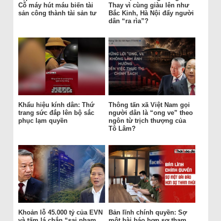
Cỗ máy hút máu biến tài
Thay vì cùng giàu lên như
sản công thành tài sản tư
Bắc Kinh, Hà Nội đẩy người
dân “ra rìa”?
Khẩu hiệu kính dân: Thứ
Thông tấn xã Việt Nam gọi
trang sức đắp lên bộ sắc
người dân là “ong ve” theo
phục lạm quyền
ngôn từ trịch thượng của
Tô Lâm?
Khoản lỗ 45.000 tỷ của EVN
Bản lĩnh chính quyền: Sợ
và tấm lá chắn “sai phạm
một bài báo hơn sợ tham