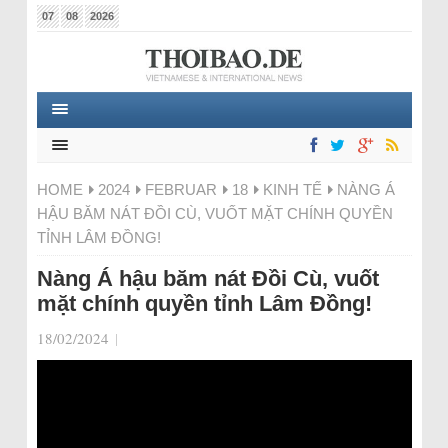
07
08
2026
HOME
2024
FEBRUAR
18
KINH TẾ
NÀNG Á
HẬU BĂM NÁT ĐỒI CÙ, VUỐT MẶT CHÍNH QUYỀN
TỈNH LÂM ĐỒNG!
Nàng Á hậu băm nát Đồi Cù, vuốt
mặt chính quyền tỉnh Lâm Đồng!
18/02/2024
|