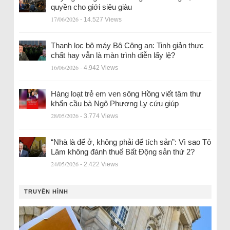
quyền cho giới siêu giàu
17/06/2026
- 14.527 Views
Thanh lọc bộ máy Bộ Công an: Tinh giản thực
chất hay vẫn là màn trình diễn lấy lệ?
16/06/2026
- 4.942 Views
Hàng loạt trẻ em ven sông Hồng viết tâm thư
khẩn cầu bà Ngô Phương Ly cứu giúp
28/05/2026
- 3.774 Views
“Nhà là để ở, không phải để tích sản”: Vì sao Tô
Lâm không đánh thuế Bất Động sản thứ 2?
24/05/2026
- 2.422 Views
TRUYỀN HÌNH