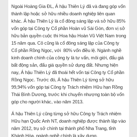
Ngoài Hoàng Gia ĐL, Á hậu Thiên Lý đã và đang góp vốn
thành lập hoặc sở hữu nhiều doanh nghiệp liên quan
khác. Á hậu Thiên Lý là cổ đông sáng lập và sở hữu 85%
vốn góp tại Công ty Cổ phần Hoàn vũ Sài Gòn, đơn vị sở
hữu bản quyền cuộc thi Hoa hậu Hoàn Vũ Việt Nam trong
15 năm qua. Cô cũng là cổ đông sáng lập của Công ty
Cổ phần Rồng Ngọc, với 80% vốn điều lệ. Ngành nghề
kinh doanh chính của công ty là tư vấn, môi giới, đấu giá
bất động sản, đấu giá quyền sử dụng đất. Nhưng hiện
nay, Á hậu Thiên Lý đã thoái hết vốn tại Công ty Cổ phần
Rồng Ngọc. Trước đó, Á hậu Thiên Lý từng sở hữu
99,94% vốn góp tại Công ty Trách nhiệm Hữu hạn Rồng
Thái Bình Dương, trước khi chuyển nhượng toàn bộ vốn
góp cho người khác, vào năm 2013.
Á hậu Thiên Lý cũng từng sở hữu Công ty Trách nhiệm
Hữu hạn Quốc Anh NT, doanh nghiệp được thành lập vào
năm 2012, trụ sở chính tại thành phố Nha Trang, tỉnh
Khánh Hòa, ngành nghề chính là xây dựng.