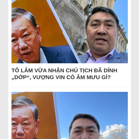
TÔ LÂM VỪA NHẬN CHỦ TỊCH ĐÃ DÍNH
„DỚP“, VƯỢNG VIN CÓ ÂM MƯU GÌ?