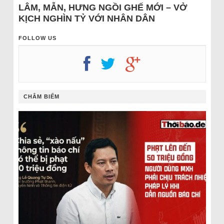
LÂM, MẪN, HƯNG NGỒI GHẾ MỚI – VỞ
KỊCH NGHÌN TỶ VỚI NHÂN DÂN
FOLLOW US
CHÂM BIẾM