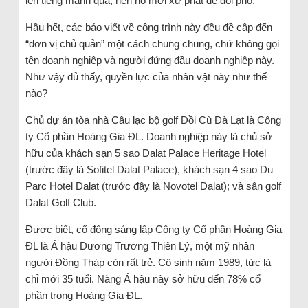
lên tiếng mạnh quá, nên họ mới xử phạt để đối phó.
Hầu hết, các báo viết về công trình này đều đề cập đến
“đơn vị chủ quản” một cách chung chung, chứ không gọi
tên doanh nghiệp và người đứng đầu doanh nghiệp này.
Như vậy đủ thấy, quyền lực của nhân vật này như thế
nào?
Chủ dự án tòa nhà Câu lạc bộ golf Đồi Cù Đà Lạt là Công
ty Cổ phần Hoàng Gia ĐL. Doanh nghiệp này là chủ sở
hữu của khách sạn 5 sao Dalat Palace Heritage Hotel
(trước đây là Sofitel Dalat Palace), khách sạn 4 sao Du
Parc Hotel Dalat (trước đây là Novotel Dalat); và sân golf
Dalat Golf Club.
Được biết, cổ đông sáng lập Công ty Cổ phần Hoàng Gia
ĐL là Á hậu Dương Trương Thiên Lý, một mỹ nhân
người Đồng Tháp còn rất trẻ. Cô sinh năm 1989, tức là
chỉ mới 35 tuổi. Nàng Á hậu này sở hữu đến 78% cổ
phần trong Hoàng Gia ĐL.