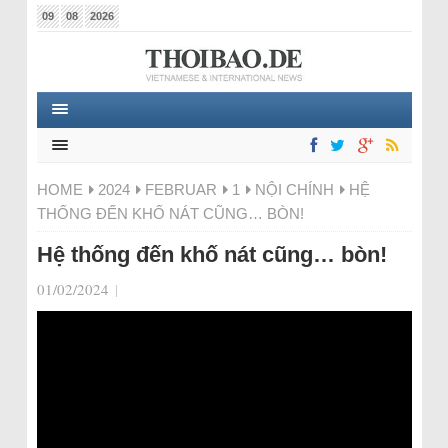
09
08
2026
HOME
2024
FEBRUAR
1
NỘI CHÍNH
HỆ
THỐNG ĐẾN KHỐ NÁT CŨNG… BÒN!
Hệ thống đến khố nát cũng… bòn!
01/02/2024
|