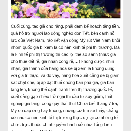
Cuối cùng, tác giả cho rằng, phải đem kế hoạch tặng tiền,
quà hỗ trợ người lao động nghèo đón Tết, bên cạnh nỗ
lực của Việt Nam, ráo riết vận động Mỹ rút Việt Nam khỏi
nhóm quốc gia bị xem là có nền kinh tế phi thị trường. Đã
là kinh tế phi thị trường thì các lợi thế so sánh (như: giá
cho thuê đất rẻ, giá nhân công rẻ,…) không được nhìn
nhận, giá thành của hàng hóa sẽ bị xem là không đúng
với giá trị thực, và do vậy, hàng hóa xuất cảng sẽ bị giám
sát chặt chẽ, bị áp đặt thuế chống bán phá giá, giá bán
tăng lên, không thể cạnh tranh trên thị trường quốc tế,
xuất cảng gặp nhiều trở ngại thì đầu tư suy giảm, thất
nghiệp gia tăng, công quỹ thất thu! Chưa biết tháng 7 tới,
Mỹ có đáp ứng hay không, nhưng cứ tìm sẽ thấy, chẳng
xứ nào có nền kinh tế thị trường thực sự lại có những tổ
chức trực thuộc chính quyền hành xử như Tổng Liên