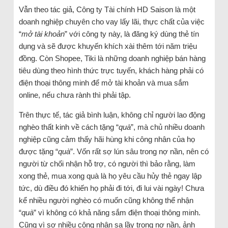
Vẫn theo tác giả, Công ty Tài chính HD Saison là một
doanh nghiệp chuyên cho vay lấy lãi, thực chất của việc
“
mở tài khoản
” với công ty này, là đăng ký dùng thẻ tín
dụng và sẽ được khuyến khích xài thêm tới năm triệu
đồng. Còn Shopee, Tiki là những doanh nghiệp bán hàng
tiêu dùng theo hình thức trực tuyến, khách hàng phải có
điện thoại thông minh để mở tài khoản và mua sắm
online, nếu chưa rành thì phải tập.
Trên thực tế, tác giả bình luận, không chỉ người lao động
nghèo thất kinh về cách tặng “
quà
”, mà chủ nhiều doanh
nghiệp cũng cảm thấy hãi hùng khi công nhân của họ
được tặng “
quà
”. Vốn rất sợ lún sâu trong nợ nần, nên có
người từ chối nhận hỗ trợ, có người thì bảo rằng, làm
xong thẻ, mua xong quà là họ yêu cầu hủy thẻ ngay lập
tức, dù điều đó khiến họ phải đi tới, đi lui vài ngày! Chưa
kể nhiều người nghèo có muốn cũng không thể nhận
“
quà
” vì không có khả năng sắm điện thoại thông minh.
Cũng vì sợ nhiều công nhân sa lầy trong nợ nần, ảnh