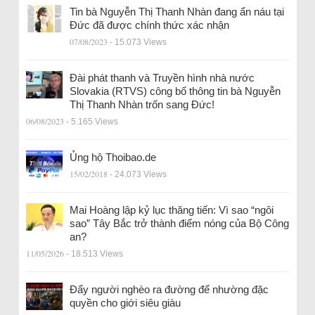
Tin bà Nguyễn Thị Thanh Nhàn đang ẩn náu tại
Đức đã được chính thức xác nhận
07/08/2023
- 15.073 Views
Đài phát thanh và Truyền hình nhà nước
Slovakia (RTVS) công bố thông tin bà Nguyễn
Thị Thanh Nhàn trốn sang Đức!
06/08/2023
- 5.165 Views
Ủng hộ Thoibao.de
15/02/2018
- 24.073 Views
Mai Hoàng lập kỷ lục thăng tiến: Vì sao “ngôi
sao” Tây Bắc trở thành điểm nóng của Bộ Công
an?
11/05/2026
- 18.513 Views
Đẩy người nghèo ra đường để nhường đặc
quyền cho giới siêu giàu