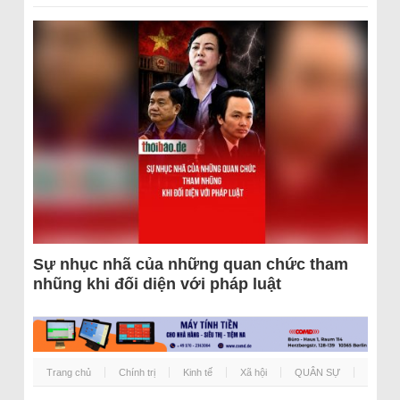
Sự nhục nhã của những quan chức tham
nhũng khi đối diện với pháp luật
Trang chủ
Chính trị
Kinh tế
Xã hội
QUÂN SỰ