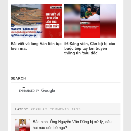
Bài viết về làng Vân liên tục
56 Đảng viên, Cán bộ bị cáo
biến mất
buộc tiếp tay lan truyền
thông tin ‘xấu độc’
SEARCH
LATEST
POPULAR
COMMENTS
TAGS
Bắc ninh: Ông Nguyễn Văn Dũng bị xử lý, câu
hỏi nào còn bỏ ngỏ?