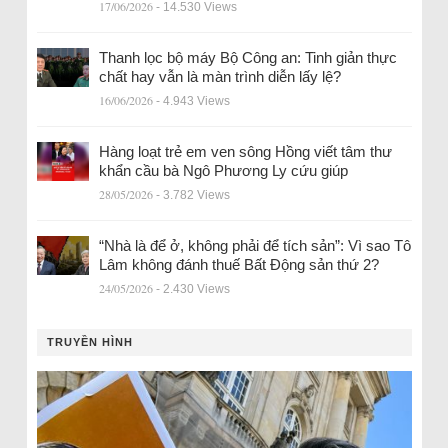
17/06/2026
- 14.530 Views
Thanh lọc bộ máy Bộ Công an: Tinh giản thực
chất hay vẫn là màn trình diễn lấy lệ?
16/06/2026
- 4.943 Views
Hàng loạt trẻ em ven sông Hồng viết tâm thư
khẩn cầu bà Ngô Phương Ly cứu giúp
28/05/2026
- 3.782 Views
“Nhà là để ở, không phải để tích sản”: Vì sao Tô
Lâm không đánh thuế Bất Động sản thứ 2?
24/05/2026
- 2.430 Views
TRUYỀN HÌNH