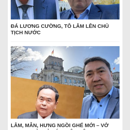
ĐÁ LƯƠNG CƯỜNG, TÔ LÂM LÊN CHỦ
TỊCH NƯỚC
LÂM, MẪN, HƯNG NGỒI GHẾ MỚI – VỞ