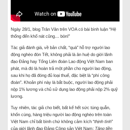
Ngày 28/1, blog Trân Văn trên VOA có bài bình luận “Hệ
thống đến khố nát cũng… bòn!”
Tác giả đánh giá, về bản chất, “quà” hỗ trợ người lao
động nghèo đón Tết, không phải là ân huệ do giới lãnh
đạo Đảng hay Tổng Liên đoàn Lao động Việt Nam ban
phát, mà đó là hoàn trả một phần cho người lao động,
sau khi họ đã đóng đủ loại thuế, đặc biệt là “phí công
đoàn”. Khoản phí này là bắt buộc, người lao động phải
nộp 1% lương và chủ sử dụng lao động phải nộp 2% quỹ
lương.
Tuy nhiên, tác giả cho biết, bất kể hết sức túng quẫn,
khốn cùng, hàng triệu người lao động nghèo trên toàn
Việt Nam chỉ bất bình chứ không cảm kích “
thịnh tình
”
của giới lãnh đạo Đảng Cộng sản Việt Nam:
Tặng tiền