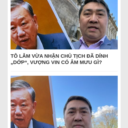
TÔ LÂM VỪA NHẬN CHỦ TỊCH ĐÃ DÍNH
„DỚP“, VƯỢNG VIN CÓ ÂM MƯU GÌ?