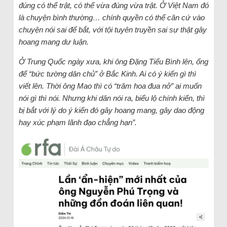
đúng có thể trật, có thể vừa đúng vừa trật. Ở Việt Nam đó
là chuyện bình thường… chính quyền có thể căn cứ vào
chuyện nói sai để bắt, với tội tuyên truyền sai sự thật gây
hoang mang dư luận.
Ở Trung Quốc ngày xưa, khi ông Đặng Tiểu Bình lên, ổng
để “bức tường dân chủ” ở Bắc Kinh. Ai có ý kiến gì thì
viết lên. Thời ông Mao thì có “trăm hoa đua nở” ai muốn
nói gì thì nói. Nhưng khi dân nói ra, biểu lộ chính kiến, thì
bị bắt với lý do ý kiến đó gây hoang mang, gây dao động
hay xúc phạm lãnh đạo chẳng hạn”.