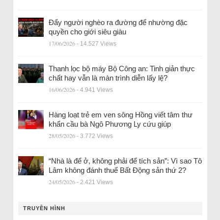
Đẩy người nghèo ra đường để nhường đặc
quyền cho giới siêu giàu
17/06/2026
- 14.527 Views
Thanh lọc bộ máy Bộ Công an: Tinh giản thực
chất hay vẫn là màn trình diễn lấy lệ?
16/06/2026
- 4.941 Views
Hàng loạt trẻ em ven sông Hồng viết tâm thư
khẩn cầu bà Ngô Phương Ly cứu giúp
28/05/2026
- 3.772 Views
“Nhà là để ở, không phải để tích sản”: Vì sao Tô
Lâm không đánh thuế Bất Động sản thứ 2?
24/05/2026
- 2.421 Views
TRUYỀN HÌNH