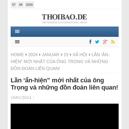
07
08
2026
HOME
2024
JANUAR
19
XÃ HỘI
LẦN ‘ẨN-
HIỆN” MỚI NHẤT CỦA ÔNG TRỌNG VÀ NHỮNG
ĐỒN ĐOÁN LIÊN QUAN!
Lần ‘ẩn-hiện” mới nhất của ông
Trọng và những đồn đoán liên quan!
19/01/2024
|