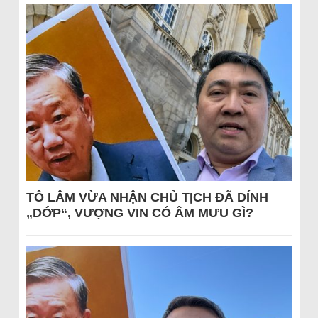
TÔ LÂM VỪA NHẬN CHỦ TỊCH ĐÃ DÍNH
„DỚP“, VƯỢNG VIN CÓ ÂM MƯU GÌ?