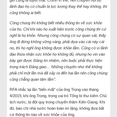
giờ cũng là tuyệt mật. Chính vì thế, nên chuyện nội bộ
lãnh đạo họ có chuẩn bị lực lượng thay thế hay không, thì
cũng không ai biết.
Công chúng thì không biết nhiều thông tin về sức khỏe
của họ. Chỉ khi nào họ xuất hiện trước công chúng thì cứ
nghĩ là họ khỏe. Nhưng công chúng có sự quan sát, thấy
ông đi đứng không vững vàng, phải dựa vào cái này cái
nọ, thì họ nghĩ ông không được khỏe lắm. Cũng có vị lãnh
đạo thừa nhận sức khỏe họ không đủ, nhưng họ vin vào
bây giờ được Đảng tín nhiệm, nên buộc phải thực hiện
trọng trách Đảng giao… Những chuyện như thế không
phải chỉ một lần mà đã xảy ra đến hai lần nên công chúng
cũng chẳng quan tâm lắm”.
RFA nhắc lại lần “biến mất” của ông Trọng vào tháng
4/2019, khi ông Trọng, trong vai trò Tổng bí thư kiêm Chủ
tịch nước, bị đột quỵ trong chuyến thăm Kiên Giang. Khi
đó, báo chí nhà nước hoàn toàn im lặng, không đưa bất
cứ thông tin nào về sức khỏe của ông.