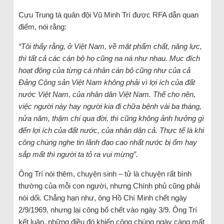
Cựu Trung tá quân đội Vũ Minh Trí được RFA dẫn quan
điểm, nói rằng:
“Tôi thấy rằng, ở Việt Nam, về mặt phẩm chất, năng lực,
thì tất cả các cán bộ họ cũng na ná như nhau. Mục đích
hoạt động của từng cá nhân cán bộ cũng như của cả
Đảng Cộng sản Việt Nam không phải vì lợi ích của đất
nước Việt Nam, của nhân dân Việt Nam. Thế cho nên,
việc người này hay người kia đi chữa bệnh vài ba tháng,
nửa năm, thậm chí qua đời, thì cũng không ảnh hưởng gì
đến lợi ích của đất nước, của nhân dân cả. Thực tế là khi
công chúng nghe tin lãnh đạo cao nhất nước bị ốm hay
sắp mất thì người ta tỏ ra vui mừng”.
Ông Trí nói thêm, chuyện sinh – tử là chuyện rất bình
thường của mỗi con người, nhưng Chính phủ cũng phải
nói dối. Chẳng hạn như, ông Hồ Chí Minh chết ngày
2/9/1969, nhưng lại công bố chết vào ngày 3/9. Ông Trí
kết luận, những điều đó khiến công chúng ngày càng mất