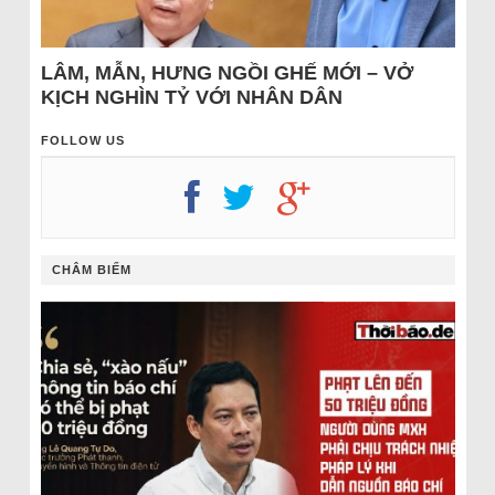
LÂM, MẪN, HƯNG NGỒI GHẾ MỚI – VỞ
KỊCH NGHÌN TỶ VỚI NHÂN DÂN
FOLLOW US
CHÂM BIẾM