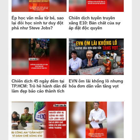
Ép học văn mẫu từ bé, sao
Chiến dịch tuyên truyền
lại đòi học sinh tư duy đột
xăng E10: Bản chất của sự
phá như Steve Jobs?
áp đặt độc quyền
Chiến dịch 45 ngày đêm tại
EVN ôm lãi khổng lồ nhưng
TP.HCM: Trò hề hành dân để
hóa đơn dân vẫn tăng vọt
làm đẹp báo cáo thành tích