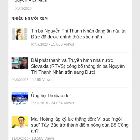
06/08/2026
NHIỀU NGƯỜI XEM
Tin bà Nguyễn Thị Thanh Nhàn đang ẩn náu tại
Đức đã được chính thức xác nhận
07/08/2023
- 15.065 Views
Đài phát thanh và Truyền hình nhà nước
Slovakia (RTVS) công bố thông tin bà Nguyễn
Thị Thanh Nhàn trốn sang Đức!
06/08/2023
- 5.165 Views
Ủng hộ Thoibao.de
15/02/2018
- 24.054 Views
Mai Hoàng lập kỷ lục thăng tiến: Vì sao “ngôi
sao” Tây Bắc trở thành điểm nóng của Bộ Công
an?
11/05/2026
- 18.500 Views