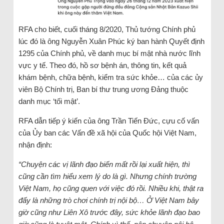
RFA cho biết, cuối tháng 8/2020, Thủ tướng Chính phủ
lúc đó là ông Nguyễn Xuân Phúc ký ban hành Quyết định
1295 của Chính phủ, về danh mục bí mật nhà nước lĩnh
vực y tế. Theo đó, hồ sơ bệnh án, thông tin, kết quả
khám bệnh, chữa bệnh, kiểm tra sức khỏe… của các ủy
viên Bộ Chính trị, Ban bí thư trung ương Đảng thuộc
danh mục ‘tối mật’.
RFA dẫn tiếp ý kiến của ông Trần Tiến Đức, cựu cố vấn
của Ủy ban các Vấn đề xã hội của Quốc hội Việt Nam,
nhận định:
“Chuyện các vị lãnh đạo biến mất rồi lại xuất hiện, thì
cũng cần tìm hiểu xem lý do là gì. Nhưng chính trường
Việt Nam, họ cũng quen với việc đó rồi. Nhiều khi, thật ra
đấy là những trò chơi chính trị nội bộ… Ở Việt Nam bây
giờ cũng như Liên Xô trước đây, sức khỏe lãnh đạo bao