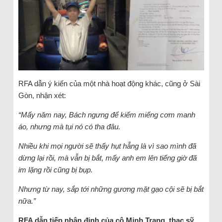
RFA dẫn ý kiến của một nhà hoạt động khác, cũng ở Sài
Gòn, nhận xét:
“Mấy năm nay, Bách ngưng để kiếm miếng cơm manh
áo, nhưng mà tụi nó có tha đâu.
Nhiều khi mọi người sẽ thấy hụt hẫng là vì sao mình đã
dừng lại rồi, mà vẫn bị bắt, mấy anh em lên tiếng giờ đã
im lặng rồi cũng bị bụp.
Nhưng từ nay, sắp tới những gương mặt gạo cội sẽ bị bắt
nữa.”
RFA dẫn tiếp nhận định của cô Minh Trang, thạc sỹ