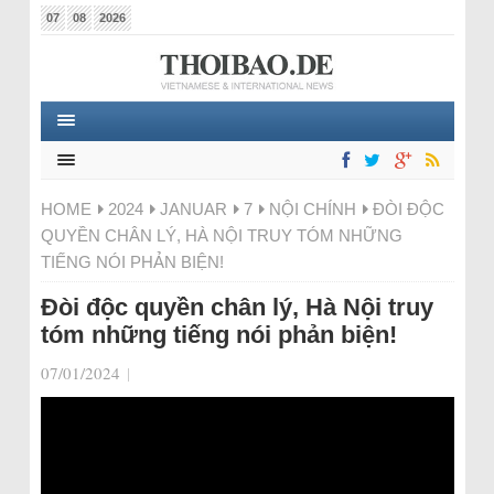
07
08
2026
HOME
2024
JANUAR
7
NỘI CHÍNH
ĐÒI ĐỘC
QUYỀN CHÂN LÝ, HÀ NỘI TRUY TÓM NHỮNG
TIẾNG NÓI PHẢN BIỆN!
Đòi độc quyền chân lý, Hà Nội truy
tóm những tiếng nói phản biện!
07/01/2024
|