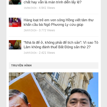
chất hay vẫn là màn trình diễn lấy lệ?
16/06/2026
- 4.941 Views
Hàng loạt trẻ em ven sông Hồng viết tâm thư
khẩn cầu bà Ngô Phương Ly cứu giúp
28/05/2026
- 3.772 Views
“Nhà là để ở, không phải để tích sản”: Vì sao Tô
Lâm không đánh thuế Bất Động sản thứ 2?
24/05/2026
- 2.421 Views
TRUYỀN HÌNH