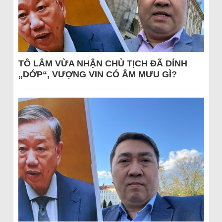
TÔ LÂM VỪA NHẬN CHỦ TỊCH ĐÃ DÍNH
„DỚP“, VƯỢNG VIN CÓ ÂM MƯU GÌ?