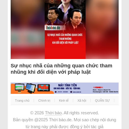
Sự nhục nhã của những quan chức tham
nhũng khi đối diện với pháp luật
Trang chủ
Chính trị
Kinh tế
Xã hội
QUÂN SỰ
© 2026
Thời báo
. All rights reserved.
Bản quyền @2025 Thời báo.de. Mọi sao chép nội dung
từ trang này phải được đồng ý bởi tác giả