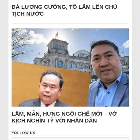
ĐÁ LƯƠNG CƯỜNG, TÔ LÂM LÊN CHỦ
TỊCH NƯỚC
LÂM, MẪN, HƯNG NGỒI GHẾ MỚI – VỞ
KỊCH NGHÌN TỶ VỚI NHÂN DÂN
FOLLOW US