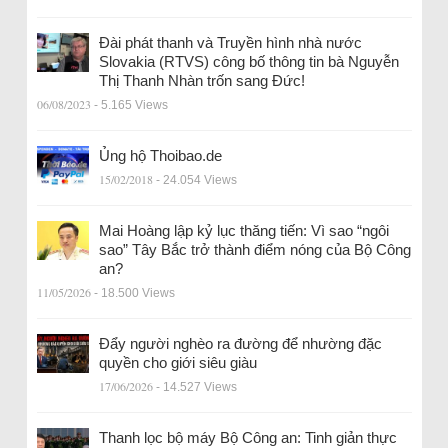
Đài phát thanh và Truyền hình nhà nước
Slovakia (RTVS) công bố thông tin bà Nguyễn
Thị Thanh Nhàn trốn sang Đức!
06/08/2023
- 5.165 Views
Ủng hộ Thoibao.de
15/02/2018
- 24.054 Views
Mai Hoàng lập kỷ lục thăng tiến: Vì sao “ngôi
sao” Tây Bắc trở thành điểm nóng của Bộ Công
an?
11/05/2026
- 18.500 Views
Đẩy người nghèo ra đường để nhường đặc
quyền cho giới siêu giàu
17/06/2026
- 14.527 Views
Thanh lọc bộ máy Bộ Công an: Tinh giản thực