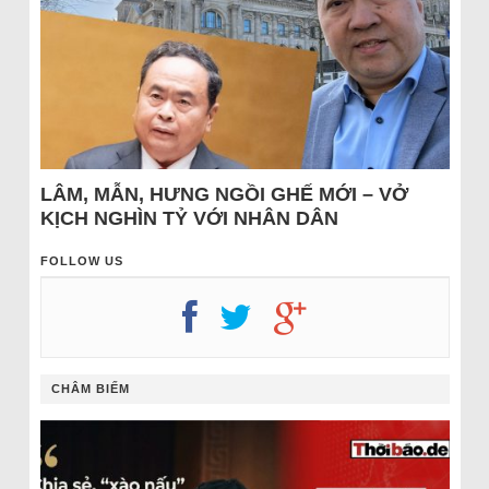
LÂM, MẪN, HƯNG NGỒI GHẾ MỚI – VỞ
KỊCH NGHÌN TỶ VỚI NHÂN DÂN
FOLLOW US
CHÂM BIẾM