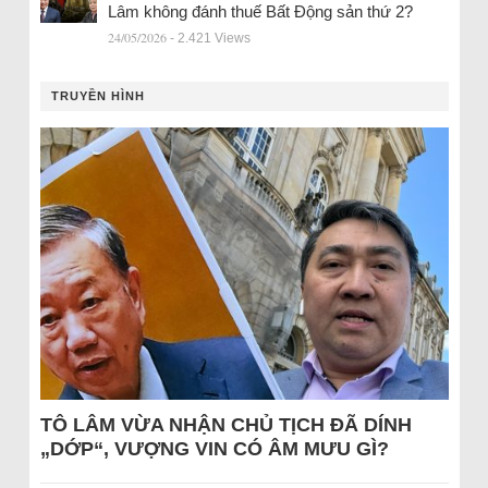
Lâm không đánh thuế Bất Động sản thứ 2?
24/05/2026
- 2.421 Views
TRUYỀN HÌNH
TÔ LÂM VỪA NHẬN CHỦ TỊCH ĐÃ DÍNH
„DỚP“, VƯỢNG VIN CÓ ÂM MƯU GÌ?