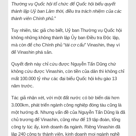
Thường vụ Quốc hội tổ chức để Quốc hội biểu quyết
thành lập Uỷ ban Lâm thời, điều tra trách nhiệm của các
thành viên Chính phủ
.”
Tuy nhiên, tác giả cho biết, Uỷ ban Thường vụ Quốc hội
không những không thành lập Ủy ban Điều tra Độc lập,
mà còn để cho Chính phủ “
tái cơ cấu
” Vinashin, thay vì
để Vinashin phá sản.
Quyết định này chỉ cứu được Nguyễn Tấn Dũng chứ
không cứu được Vinashin, còn tiền của dân thì không chỉ
mất 100.000 tỷ như các đại biểu Quốc hội kêu gào 13
năm trước.
Tác giả nhận xét, với một đất nước có bờ biển dài hơn
3.000km, phát triển ngành công nghiệp đóng tàu cũng là
một hướng đi. Nhưng vấn đề của Nguyễn Tấn Dũng là đã
chủ trương để Vinashin, cũng như để 19 tập đoàn, tổng
công ty lúc ấy, kinh doanh đa ngành. Riêng Vinashin đã
lập 240 công ty thành viên, kinh doanh mọi ngành nghề