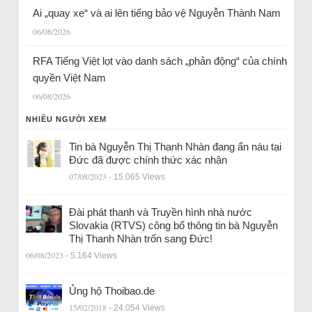
Ai „quay xe“ và ai lên tiếng bảo vệ Nguyễn Thành Nam
06/08/2026
RFA Tiếng Việt lọt vào danh sách „phản động“ của chính
quyền Việt Nam
06/08/2026
NHIỀU NGƯỜI XEM
Tin bà Nguyễn Thị Thanh Nhàn đang ẩn náu tại
Đức đã được chính thức xác nhận
07/08/2023
- 15.065 Views
Đài phát thanh và Truyền hình nhà nước
Slovakia (RTVS) công bố thông tin bà Nguyễn
Thị Thanh Nhàn trốn sang Đức!
06/08/2023
- 5.164 Views
Ủng hộ Thoibao.de
15/02/2018
- 24.054 Views