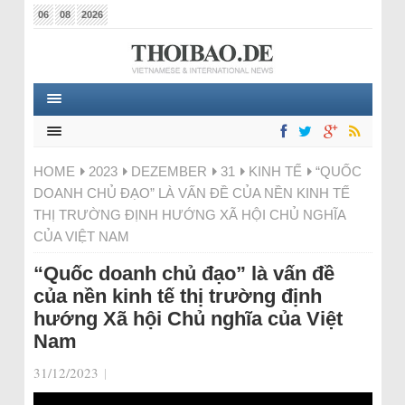
06
08
2026
HOME
2023
DEZEMBER
31
KINH TẾ
“QUỐC
DOANH CHỦ ĐẠO” LÀ VẤN ĐỀ CỦA NỀN KINH TẾ
THỊ TRƯỜNG ĐỊNH HƯỚNG XÃ HỘI CHỦ NGHĨA
CỦA VIỆT NAM
“Quốc doanh chủ đạo” là vấn đề
của nền kinh tế thị trường định
hướng Xã hội Chủ nghĩa của Việt
Nam
31/12/2023
|