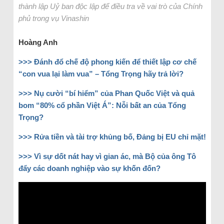
thành lập Uỷ ban độc lập để điều tra về vai trò của Chính
phủ trong vụ Vinashin
Hoàng Anh
>>>
Đánh đổ chế độ phong kiến để thiết lập cơ chế
“con vua lại làm vua” – Tổng Trọng hãy trả lời?
>>>
Nụ cười “bí hiểm” của Phan Quốc Việt và quả
bom “80% cổ phần Việt Á”: Nỗi bất an của Tổng
Trọng?
>>>
Rửa tiền và tài trợ khủng bố, Đảng bị EU chỉ mặt!
>>>
Vì sự dốt nát hay vì gian ác, mà Bộ của ông Tô
đẩy các doanh nghiệp vào sự khốn đốn?