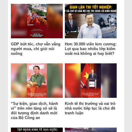
GDP bứt tốc, chợ vẫn vắng
Hơn 30.000 viên kim cương:
người mua, chỉ giỏi nói
Lọt qua bao nhiêu lớp kiểm
suông
soát mà không ai hay biết?
“Sự kiện, giao dịch, hành
Kinh tế thị trường và vai trò
vi” trên nền tảng số sẽ là
nhà nước tiếp tục là chủ đề
đối tượng định danh mới
tranh luận
của Bộ Công an