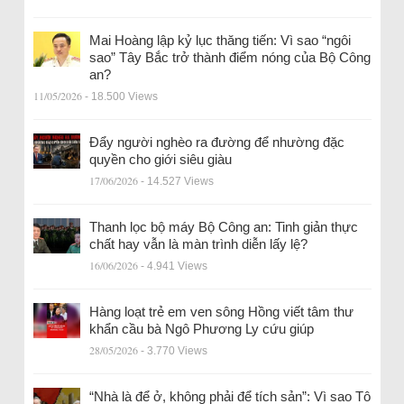
Mai Hoàng lập kỷ lục thăng tiến: Vì sao “ngôi
sao” Tây Bắc trở thành điểm nóng của Bộ Công
an?
11/05/2026
- 18.500 Views
Đẩy người nghèo ra đường để nhường đặc
quyền cho giới siêu giàu
17/06/2026
- 14.527 Views
Thanh lọc bộ máy Bộ Công an: Tinh giản thực
chất hay vẫn là màn trình diễn lấy lệ?
16/06/2026
- 4.941 Views
Hàng loạt trẻ em ven sông Hồng viết tâm thư
khẩn cầu bà Ngô Phương Ly cứu giúp
28/05/2026
- 3.770 Views
“Nhà là để ở, không phải để tích sản”: Vì sao Tô