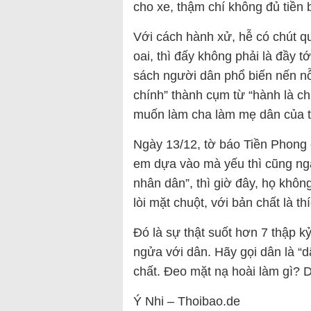
cho xe, thậm chí không đủ tiền b
Với cách hành xử, hễ có chút q
oai, thì đấy không phải là đầy 
sách người dân phổ biến nến nỗi
chính” thành cụm từ “hành là ch
muốn làm cha làm mẹ dân của 
Ngày 13/12, tờ báo Tiền Phong 
em dựa vào mà yếu thì cũng ngã
nhân dân”, thì giờ đây, họ khôn
lòi mặt chuột, với bản chất là 
Đó là sự thật suốt hơn 7 thập 
ngửa với dân. Hãy gọi dân là “
chất. Đeo mặt nạ hoài làm gì? Dâ
Ý Nhi – Thoibao.de