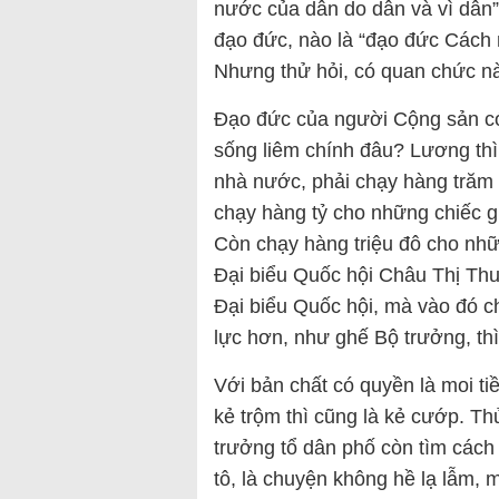
nước của dân do dân và vì dân”
đạo đức, nào là “đạo đức Cách 
Nhưng thử hỏi, có quan chức n
Đạo đức của người Cộng sản có 
sống liêm chính đâu? Lương th
nhà nước, phải chạy hàng trăm 
chạy hàng tỷ cho những chiếc g
Còn chạy hàng triệu đô cho nhữ
Đại biểu Quốc hội Châu Thị Thu
Đại biểu Quốc hội, mà vào đó ch
lực hơn, như ghế Bộ trưởng, th
Với bản chất có quyền là moi t
kẻ trộm thì cũng là kẻ cướp. T
trưởng tổ dân phố còn tìm cách
tô, là chuyện không hề lạ lẫm, 