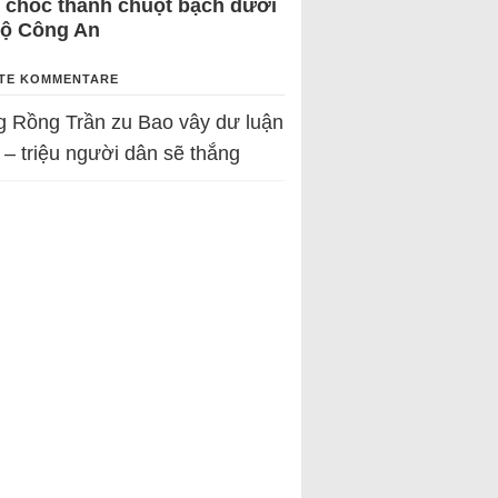
 chốc thành chuột bạch dưới
Bộ Công An
TE KOMMENTARE
g Rồng Trần
zu
Bao vây dư luận
 – triệu người dân sẽ thắng