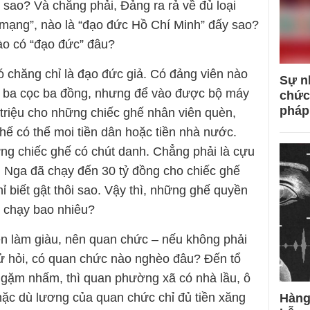
 sao? Và chẳng phải, Đảng ra rả về đủ loại
mạng”, nào là “đạo đức Hồ Chí Minh” đấy sao?
ào có “đạo đức” đâu?
chăng chỉ là đạo đức giả. Có đảng viên nào
Sự n
ì ba cọc ba đồng, nhưng để vào được bộ máy
chức
pháp
triệu cho những chiếc ghế nhân viên quèn,
hế có thể moi tiền dân hoặc tiền nhà nước.
ng chiếc ghế có chút danh. Chẳng phải là cựu
 Nga đã chạy đến 30 tỷ đồng cho chiếc ghế
ỉ biết gật thôi sao. Vậy thì, những ghế quyền
ì chạy bao nhiêu?
iền làm giàu, nên quan chức – nếu không phải
hử hỏi, có quan chức nào nghèo đâu? Đến tổ
 gặm nhấm, thì quan phường xã có nhà lầu, ô
mặc dù lương của quan chức chỉ đủ tiền xăng
Hàng