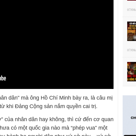
07/08
07/08
hân dân” mà ông Hồ Chí Minh bày ra, là câu mị
i từ khi Đảng Cộng sản nắm quyền cai trị.
tớ” của nhân dân hay không, thì cứ đến cơ quan
Chưa có một quốc gia nào mà “phép vua” một