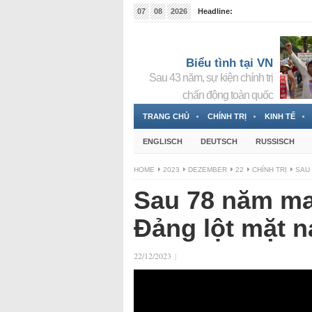
07
08
2026
Headline:
Tin bà Nguyễn Thị Thanh Nhàn đang ẩn náu tại Đức
Biểu tình tại VN
Sau 43 năm, sự kiện chính trị
chấn động toàn quốc
TRANG CHỦ
CHÍNH TRỊ
KINH TẾ
ENGLISCH
DEUTSCH
RUSSISCH
HOME
2023
DEZEMBER
22
CHÍNH TRỊ
SAU 
Sau 78 năm ma
Đảng lột mặt n
22/12/2023
|