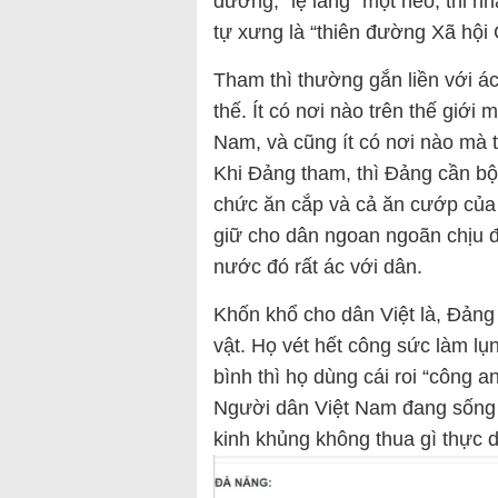
đường, “lệ làng” một nẻo, thi 
tự xưng là “thiên đường Xã hội 
Tham thì thường gắn liền với ác
thế. Ít có nơi nào trên thế giớ
Nam, và cũng ít có nơi nào mà 
Khi Đảng tham, thì Đảng cần bộ
chức ăn cắp và cả ăn cướp của 
giữ cho dân ngoan ngoãn chịu đự
nước đó rất ác với dân.
Khốn khổ cho dân Việt là, Đảng
vật. Họ vét hết công sức làm lụ
bình thì họ dùng cái roi “công a
Người dân Việt Nam đang sống d
kinh khủng không thua gì thực 