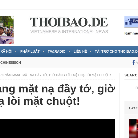
 đã được chính thức xác nhận
3 Jahren ago
XÃ HỘI
PHÁP LUẬT
TV&RADIO
LIÊN HỆ
TÀI TRỢ CHO THOIBAO.D
CHINESISCH
F
78 NĂM MANG MẶT NẠ ĐẦY TỚ, GIỜ ĐẢNG LỘT MẶT NẠ LÒI MẶT CHUỘT!
SEARC
ng mặt nạ đầy tớ, giờ
ạ lòi mặt chuột!
LAT