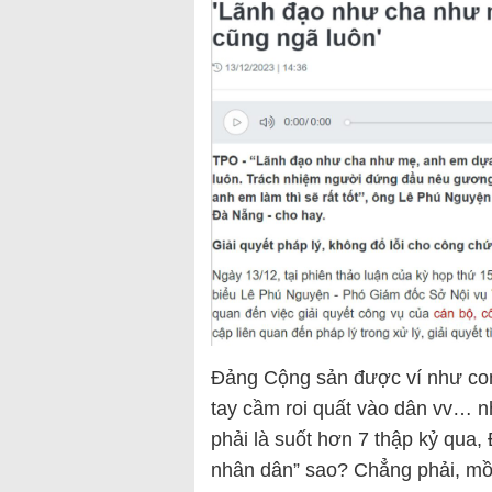
Đảng Cộng sản được ví như con q
tay cầm roi quất vào dân vv… 
phải là suốt hơn 7 thập kỷ qua,
nhân dân” sao? Chẳng phải, mồ