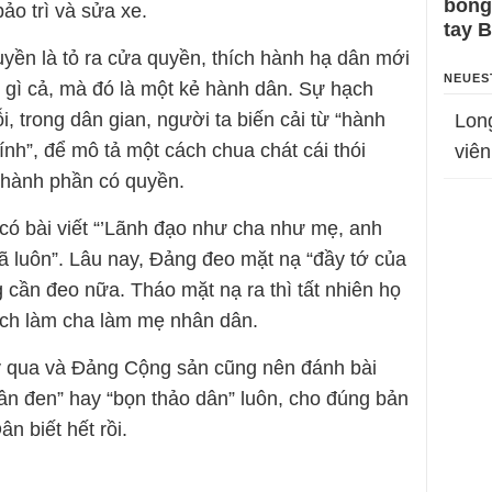
bỗng
ảo trì và sửa xe.
tay 
uyền là tỏ ra cửa quyền, thích hành hạ dân mới
NEUES
tớ gì cả, mà đó là một kẻ hành dân. Sự hạch
, trong dân gian, người ta biến cải từ “hành
Lon
ính”, để mô tả một cách chua chát cái thói
viên
thành phần có quyền.
có bài viết “’Lãnh đạo như cha như mẹ, anh
 luôn”. Lâu nay, Đảng đeo mặt nạ “đầy tớ của
g cần đeo nữa. Tháo mặt nạ ra thì tất nhiên họ
thích làm cha làm mẹ nhân dân.
kỷ qua và Đảng Cộng sản cũng nên đánh bài
dân đen” hay “bọn thảo dân” luôn, cho đúng bản
n biết hết rồi.