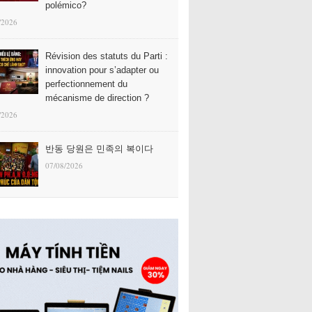
polémico?
/2026
Révision des statuts du Parti :
innovation pour s’adapter ou
perfectionnement du
mécanisme de direction ?
/2026
반동 당원은 민족의 복이다
07/08/2026