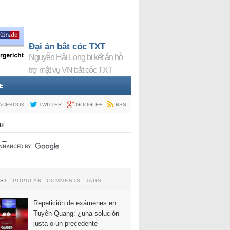
Đại án bắt cóc TXT
Nguyễn Hải Long bị kết án hỗ
trợ mật vụ VN bắt cóc TXT
E
ACEBOOK
TWITTER
GOOGLE+
RSS
H
EST
POPULAR
COMMENTS
TAGS
Repetición de exámenes en
Tuyên Quang: ¿una solución
justa o un precedente