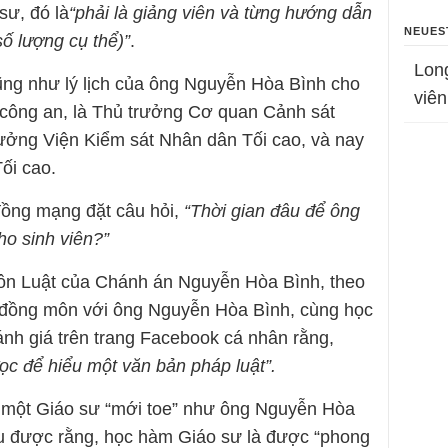
ư, đó là
“phải là giảng viên và từng hướng dẫn
NEUES
số lượng cụ thể)”
.
Lon
cũng như lý lịch của ông Nguyễn Hòa Bình cho
viên
 công an, là Thủ trưởng Cơ quan Cảnh sát
trưởng Viện Kiểm sát Nhân dân Tối cao, và nay
ối cao.
 đồng mạng đặt câu hỏi,
“Thời gian đâu để ông
ho sinh viên?”
môn Luật của Chánh án Nguyễn Hòa Bình, theo
n đồng môn với ông Nguyễn Hòa Bình, cùng học
ánh giá trên trang Facebook cá nhân rằng,
c để hiểu một văn bản pháp luật”.
a một Giáo sư “mới toe” như ông Nguyễn Hòa
u được rằng, học hàm Giáo sư là được “phong