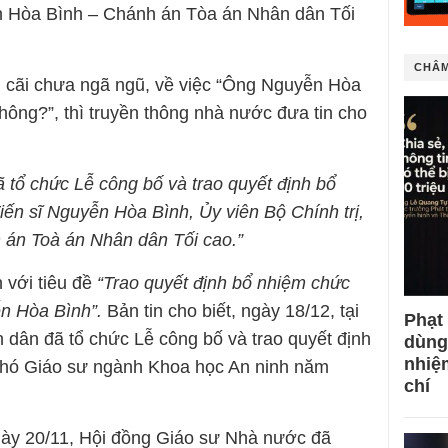
ễn Hòa Bình – Chánh án Tòa án Nhân dân Tối
CHÂM
h cãi chưa ngã ngũ, về việc “Ông Nguyễn Hòa
hông?”, thì truyền thông nhà nước đưa tin cho
 tổ chức Lễ công bố và trao quyết định bổ
ến sĩ Nguyễn Hòa Bình, Ủy viên Bộ Chính trị,
 án Toà án Nhân dân Tối cao.”
 với tiêu đề
“Trao quyết định bổ nhiệm chức
n Hòa Bình”.
Bản tin cho biết, ngày 18/12, tại
Phạt
 dân đã tổ chức Lễ công bố và trao quyết định
dùng
nhiệ
Phó Giáo sư ngành Khoa học An ninh năm
chí
gày 20/11, Hội đồng Giáo sư Nhà nước đã