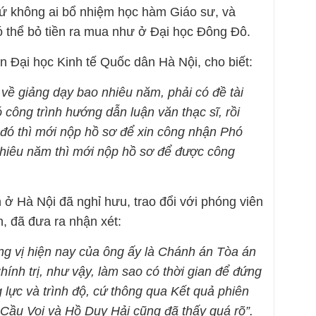
chứ không ai bổ nhiệm học hàm Giáo sư, và
 thể bỏ tiền ra mua như ở Đại học Đông Đô.
n Đại học Kinh tế Quốc dân Hà Nội, cho biết:
về giảng dạy bao nhiêu năm, phải có đề tài
 công trình hướng dẫn luận văn thạc sĩ, rồi
 đó thì mới nộp hồ sơ để xin công nhận Phó
nhiêu năm thì mới nộp hồ sơ để được công
 ở Hà Nội đã nghỉ hưu, trao đổi với phóng viên
h, đã đưa ra nhận xét:
g vị hiện nay của ông ấy là Chánh án Tòa án
ính trị, như vậy, làm sao có thời gian để đứng
g lực và trình độ, cứ thông qua Kết quả phiên
Cầu Voi và Hồ Duy Hải cũng đã thấy quá rõ”.