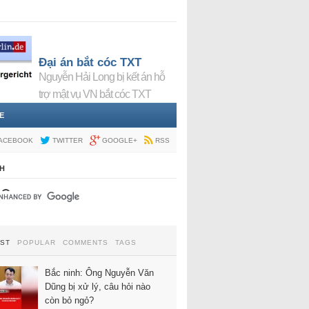
Đại án bắt cóc TXT
Nguyễn Hải Long bị kết án hỗ
trợ mật vụ VN bắt cóc TXT
E
ACEBOOK
TWITTER
GOOGLE+
RSS
H
EST
POPULAR
COMMENTS
TAGS
Bắc ninh: Ông Nguyễn Văn
Dũng bị xử lý, câu hỏi nào
còn bỏ ngỏ?