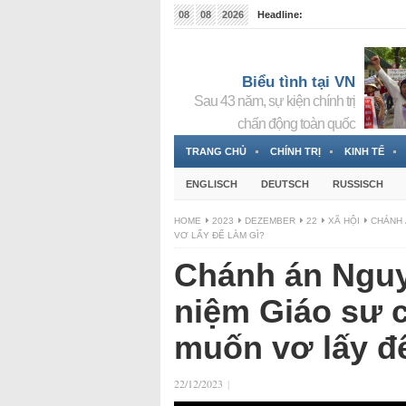
08
08
2026
Headline:
Tin bà Nguyễn Thị Thanh Nhàn đang ẩn náu tại Đức
Biểu tình tại VN
Sau 43 năm, sự kiện chính trị
chấn động toàn quốc
TRANG CHỦ
CHÍNH TRỊ
KINH TẾ
ENGLISCH
DEUTSCH
RUSSISCH
HOME
2023
DEZEMBER
22
XÃ HỘI
CHÁNH 
VƠ LẤY ĐỂ LÀM GÌ?
Chánh án Nguy
niệm Giáo sư 
muốn vơ lấy để
22/12/2023
|