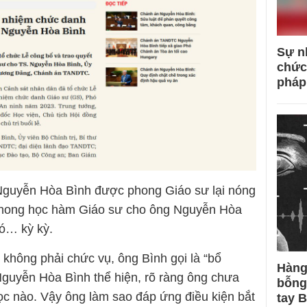
Sự n
chức
pháp
Nguyễn Hòa Bình được phong Giáo sư lại nóng
c phong học hàm Giáo sư cho ông Nguyễn Hòa
nó… kỳ kỳ.
không phải chức vụ, ông Bình gọi là “bổ
Hàng
 Nguyễn Hòa Bình thể hiện, rõ ràng ông chưa
bỗng
ọc nào. Vậy ông làm sao đáp ứng điều kiện bắt
tay 