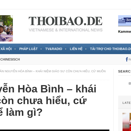
 đã được chính thức xác nhận
3 Jahren ago
XÃ HỘI
PHÁP LUẬT
TV&RADIO
LIÊN HỆ
TÀI TRỢ CHO THOIBAO.D
CHINESISCH
F
ÁN NGUYỄN HÒA BÌNH – KHÁI NIỆM GIÁO SƯ CÒN CHƯA HIỂU, CỨ MUỐN
SEARC
ễn Hòa Bình – khái
còn chưa hiểu, cứ
LAT
 làm gì?