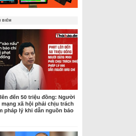
 BIẾM
 lên đến 50 triệu đồng: Người
 mạng xã hội phải chịu trách
m pháp lý khi dẫn nguồn báo