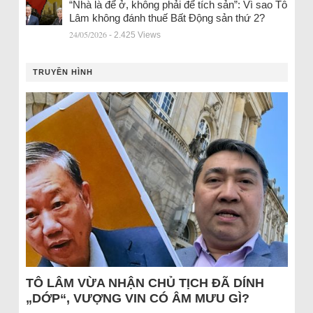
“Nhà là để ở, không phải để tích sản”: Vì sao Tô
Lâm không đánh thuế Bất Động sản thứ 2?
24/05/2026
- 2.425 Views
TRUYỀN HÌNH
TÔ LÂM VỪA NHẬN CHỦ TỊCH ĐÃ DÍNH
„DỚP“, VƯỢNG VIN CÓ ÂM MƯU GÌ?