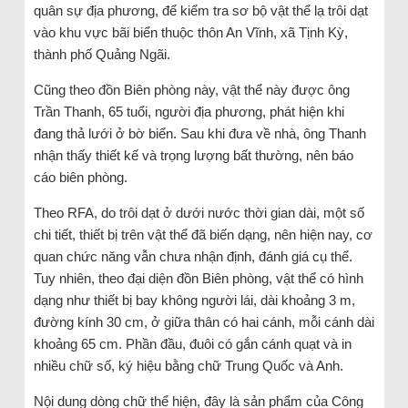
quân sự địa phương, để kiểm tra sơ bộ vật thể lạ trôi dạt
vào khu vực bãi biển thuộc thôn An Vĩnh, xã Tịnh Kỳ,
thành phố Quảng Ngãi.
Cũng theo đồn Biên phòng này, vật thể này được ông
Trần Thanh, 65 tuổi, người địa phương, phát hiện khi
đang thả lưới ở bờ biển. Sau khi đưa về nhà, ông Thanh
nhận thấy thiết kế và trọng lượng bất thường, nên báo
cáo biên phòng.
Theo RFA, do trôi dạt ở dưới nước thời gian dài, một số
chi tiết, thiết bị trên vật thể đã biến dạng, nên hiện nay, cơ
quan chức năng vẫn chưa nhận định, đánh giá cụ thể.
Tuy nhiên, theo đại diện đồn Biên phòng, vật thể có hình
dạng như thiết bị bay không người lái, dài khoảng 3 m,
đường kính 30 cm, ở giữa thân có hai cánh, mỗi cánh dài
khoảng 65 cm. Phần đầu, đuôi có gắn cánh quạt và in
nhiều chữ số, ký hiệu bằng chữ Trung Quốc và Anh.
Nội dung dòng chữ thể hiện, đây là sản phẩm của Công