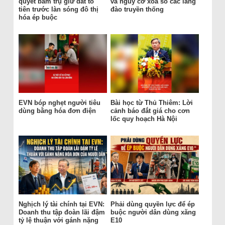
quyết bám trụ giữ đất tổ
và nguy cơ xóa sổ các làng
tiên trước làn sóng đô thị
đào truyền thống
hóa ép buộc
EVN bóp nghẹt người tiêu
Bài học từ Thủ Thiêm: Lời
dùng bằng hóa đơn điện
cảnh báo đắt giá cho cơn
lốc quy hoạch Hà Nội
Nghịch lý tài chính tại EVN:
Phải dùng quyền lực để ép
Doanh thu tập đoàn lãi đậm
buộc người dân dùng xăng
tỷ lệ thuận với gánh nặng
E10