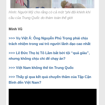
Hình: Người Mỹ cho rằng có cả một “phi đội khinh khí
cầu của Trung Quốc do thám toàn thế giới
Minh Vũ
>>>
Vụ Việt Á: Ông Nguyễn Phú Trọng phải chịu
trách nhiệm trong vai trò người lãnh đạo cao nhất
>>>
Lê Đức Thọ bị Tô Lâm bắt bởi tội “quá giàu”,
nhưng không chịu chi để chạy án?
>>>
Việt Nam không thể tin Trung Quốc
>>>
Thấy gì qua kết quả chuyến thăm của Tập Cận
Bình đến Việt Nam?