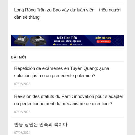
Long Rồng Trần
zu
Bao vây dư luận viên – triệu người
dân sẽ thắng
BÀI MỚI
Repetición de exámenes en Tuyên Quang: ¿una
solución justa o un precedente polémico?
07/08/2026
Révision des statuts du Parti : innovation pour s’adapter
ou perfectionnement du mécanisme de direction ?
07/08/2026
반동 당원은 민족의 복이다
07/08/2026