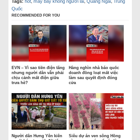
Tags:
hot
,
máy bay không người lái
,
Quảng Ngãi
,
Trung
Quốc
RECOMMENDED FOR YOU
EVN – Vì sao tiền điện tăng
Hàng nghìn nhà báo quốc
nhưng người dân vẫn phải
doanh đồng loạt mất việc
chịu cảnh mất điện giữa
làm sau quyết định đóng
trưa hè?
cửa
Người dân Hưng Yên kiên
Siêu dự án ven sông Hồng