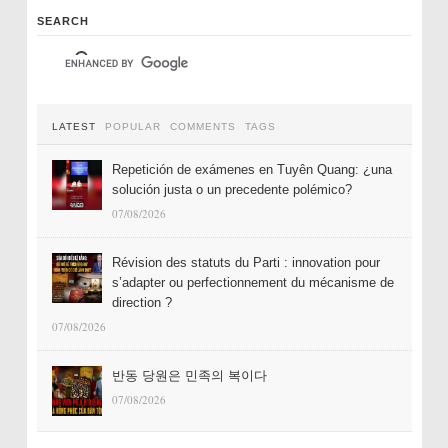
SEARCH
LATEST
POPULAR
COMMENTS
TAGS
Repetición de exámenes en Tuyên Quang: ¿una
solución justa o un precedente polémico?
07/08/2026
Révision des statuts du Parti : innovation pour
s’adapter ou perfectionnement du mécanisme de
direction ?
07/08/2026
반동 당원은 민족의 복이다
07/08/2026