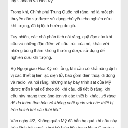
tây Canada và Hoa Kỳ.
Trong khi, Chính phủ Trung Quốc nói rằng, nó là một phi
thuyền dân sự được sử dụng chủ yếu cho nghiên cứu
khí tượng, đã bị lệch hướng do gió.
Tuy nhiên, các nhà phân tích nói rằng, quỹ đạo của khí
cầu và những đặc điểm về cấu trúc của nó, khác với
những bóng thám không thường được sử dụng để
nghiên cứu khí tượng.
Bộ Ngoại giao Hoa Kỳ nói rằng, khí cầu có khả năng định
vị các thiết bị liên lạc điện tử, bao gồm điện thoại di động
và radio, và nói rằng, những máy bay trinh sát của Mỹ
được triển khai để theo dõi khí cầu, đã tiết lộ rằng, khí
cầu này mang theo ăng-ten và các thiết bị khác, „
rõ ràng
để do thám tình báo và không nhất quán với các thiết bị
trên khinh khí cầu thời tiết
.“
Vào ngày 4/2, Không quân Mỹ đã bắn hạ quả khí cầu này
trên lãnh hải ngoài khơi bờ biển tiểu bang Nam Carolina,