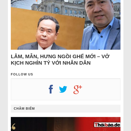
LÂM, MẪN, HƯNG NGỒI GHẾ MỚI – VỞ
KỊCH NGHÌN TỶ VỚI NHÂN DÂN
FOLLOW US
CHÂM BIẾM