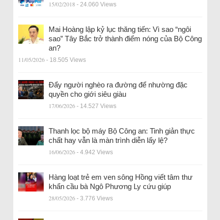
15/02/2018
- 24.060 Views
Mai Hoàng lập kỷ lục thăng tiến: Vì sao “ngôi
sao” Tây Bắc trở thành điểm nóng của Bộ Công
an?
11/05/2026
- 18.505 Views
Đẩy người nghèo ra đường để nhường đặc
quyền cho giới siêu giàu
17/06/2026
- 14.527 Views
Thanh lọc bộ máy Bộ Công an: Tinh giản thực
chất hay vẫn là màn trình diễn lấy lệ?
16/06/2026
- 4.942 Views
Hàng loạt trẻ em ven sông Hồng viết tâm thư
khẩn cầu bà Ngô Phương Ly cứu giúp
28/05/2026
- 3.776 Views