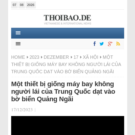
07
08
2026
HOME
2023
DEZEMBER
17
XÃ HỘI
MỘT
THIẾT BỊ GIỐNG MÁY BAY KHÔNG NGƯỜI LÁI CỦA
TRUNG QUỐC DẠT VÀO BỜ BIỂN QUẢNG NGÃI
Một thiết bị giống máy bay không
người lái của Trung Quốc dạt vào
bờ biển Quảng Ngãi
17/12/2023
|