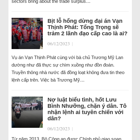
sectors bring about the trade surplus…
Bịt lỗ hổng dừng đại án Vạn
Thịnh Phát: Tổng Trọng sẽ
trảm 2 lãnh đạo cấp cao là ai?
06/12/2023
|
Vụ án Vạn Thịnh Phát cùng với bà chủ Trương Mỹ Lan
dường như đã thực sự chìm xuồng như đồn đoán.
Truyền thông nhà nước đã đồng loạt không đưa tin theo
lệnh cấp trên. Việc bà Trương Mỹ…
Nợ luật biểu tình, hốt Lưu
Bình Nhưỡng, chặn ý dân. Tô
nhận lệnh ai tuyên chiến với
dân?
06/12/2023
|
Từ năm 2013, Bộ Công an được Chính phủ giao soạn