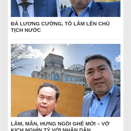
ĐÁ LƯƠNG CƯỜNG, TÔ LÂM LÊN CHỦ
TỊCH NƯỚC
LÂM, MẪN, HƯNG NGỒI GHẾ MỚI – VỞ
KỊCH NGHÌN TỶ VỚI NHÂN DÂN