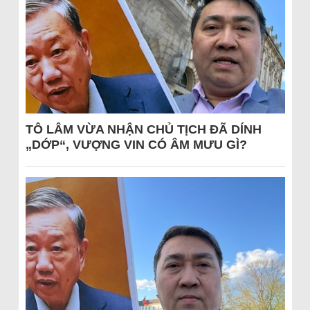
TÔ LÂM VỪA NHẬN CHỦ TỊCH ĐÃ DÍNH
„DỚP“, VƯỢNG VIN CÓ ÂM MƯU GÌ?