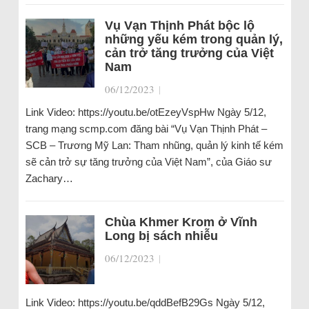
Vụ Vạn Thịnh Phát bộc lộ
những yếu kém trong quản lý,
cản trở tăng trưởng của Việt
Nam
06/12/2023
|
Link Video: https://youtu.be/otEzeyVspHw Ngày 5/12,
trang mạng scmp.com đăng bài “Vụ Vạn Thịnh Phát –
SCB – Trương Mỹ Lan: Tham nhũng, quản lý kinh tế kém
sẽ cản trở sự tăng trưởng của Việt Nam”, của Giáo sư
Zachary…
Chùa Khmer Krom ở Vĩnh
Long bị sách nhiễu
06/12/2023
|
Link Video: https://youtu.be/qddBefB29Gs Ngày 5/12,