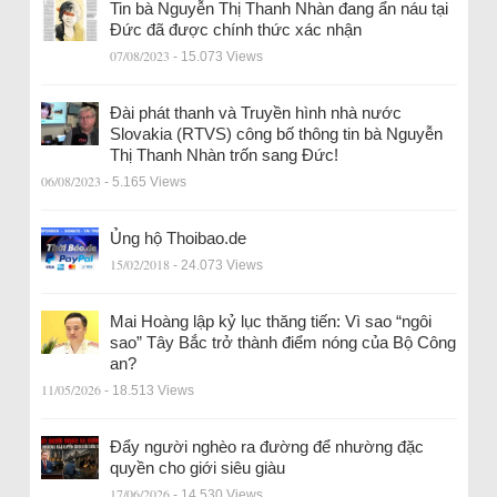
Tin bà Nguyễn Thị Thanh Nhàn đang ẩn náu tại
Đức đã được chính thức xác nhận
07/08/2023
- 15.073 Views
Đài phát thanh và Truyền hình nhà nước
Slovakia (RTVS) công bố thông tin bà Nguyễn
Thị Thanh Nhàn trốn sang Đức!
06/08/2023
- 5.165 Views
Ủng hộ Thoibao.de
15/02/2018
- 24.073 Views
Mai Hoàng lập kỷ lục thăng tiến: Vì sao “ngôi
sao” Tây Bắc trở thành điểm nóng của Bộ Công
an?
11/05/2026
- 18.513 Views
Đẩy người nghèo ra đường để nhường đặc
quyền cho giới siêu giàu
17/06/2026
- 14.530 Views