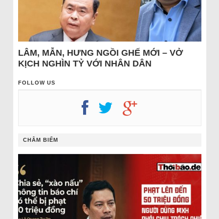
LÂM, MẪN, HƯNG NGỒI GHẾ MỚI – VỞ
KỊCH NGHÌN TỶ VỚI NHÂN DÂN
FOLLOW US
CHÂM BIẾM