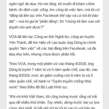
ngôn ngữ đe dọa. Họ nói rằng, tôi muốn đi khám chữa
bệnh, ổn định cuộc sống, tìm công ăn việc làm, mà tôi cứ
“đăng tải liên tục trên Facebook thế này và cứ trả lời báo
đài” – mà họ gọi là “phản động”, thì “chúng tôi làm sao xét
duyệt cho anh được
?”
VOA đã liên lạc Công an tỉnh Nghệ An, công an huyện
Yên Thành, để tìm hiểu về cáo buộc ông Dũng bị chính
quyền “
làm việc
” về các bài đăng trên Facebook, và đe
dọa như trên, nhưng chưa được phản hồi.
Theo VOA, trong một phiên xử vào tháng 4/2018, ông
Dũng bị tuyên 7 năm tù và 5 năm quản chế, sau đó, vào
tháng 8/2018, mức án giảm xuống còn 6 năm tù và 5
năm quản chế, về hành vi “
Tuyên truyền chống Nhà
nước
” theo Điều 88 Bộ Luật Hình sự.
“
Khi rời khỏi Việt Nam, tôi cũng lường trước rằng sẽ trải
qua rất nhiều khó khăn. Tuy nhiên, đứng trước hai sự lựa
chọn: thứ nhất, bị bắt giữ trở lại rồi bị vào tù với bản án