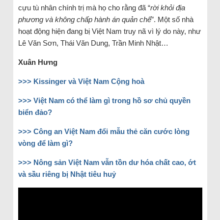
cựu tù nhân chính trị mà họ cho rằng đã “
rời khỏi địa
phương và không chấp hành án quản chế
”. Một số nhà
hoạt động hiện đang bị Việt Nam truy nã vì lý do này, như
Lê Văn Sơn, Thái Văn Dung, Trần Minh Nhật…
Xuân Hưng
>>>
Kissinger và Việt Nam Cộng hoà
>>>
Việt Nam có thể làm gì trong hồ sơ chủ quyền
biển đảo?
>>>
Công an Việt Nam đổi mẫu thẻ căn cước lòng
vòng để làm gì?
>>>
Nông sản Việt Nam vẫn tồn dư hóa chất cao, ớt
và sầu riêng bị Nhật tiêu huỷ