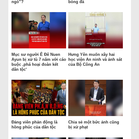
ngó”?
bóng đá
Mục sư người Ê Đê Nuen
Hưng Yên muốn xây hai
Ayun bị xử tù 7 năm với cáo
học viện An ninh và ảnh sát
buộc ‚phá hoại đoàn kết
của Bộ Công An
dân tộc‘
Đảng viên phản động là
Chia sẻ một bức ảnh cũng
hồng phúc của dân tộc
bị xử phạt