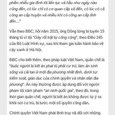
phiền nhiễu gia đình tôi liên tục và hầu như ngày nào
cũng đến, có lúc chỉ có cơ quan cấp xã đến, có lúc có cả
công an cấp huyện và nhiều khi có công an cấp tỉnh
đến
…”
Vẫn theo BBC, hồi năm 2015, ông Dũng từng bị tuyên 15
tháng tù vì tội “
Gây rối trật tự công cộng
”, theo Điều 245
của Bộ Luật Hình sự, sau khi tham gia tuần hành bảo vệ
cây xanh ở Hà Nội.
BBC cho biết thêm, theo pháp luật Việt Nam, quản chế là
“
buộc người bị kết án phạt tù phải cư trú, làm ăn sinh
sống và cải tạo ở một địa phương nhất định, dưới sự
kiểm soát, giáo dục của chính quyền và nhân dân địa
phương
”. Án này thường được áp dụng đối với người
phạm tội xâm phạm “
an ninh quốc gia
”, theo đó, trong
thời gian quản chế, người bị kết án không được tự ý ra
khỏi nơi cư trú, bị tước một số quyền công dân.
Chính quyền Việt Nam phát lệnh truy nã đối với những