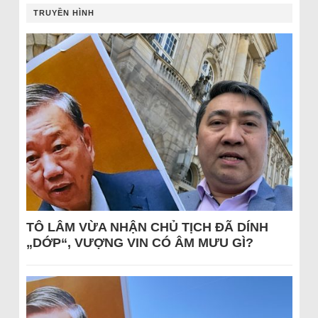
TRUYỀN HÌNH
TÔ LÂM VỪA NHẬN CHỦ TỊCH ĐÃ DÍNH
„DỚP“, VƯỢNG VIN CÓ ÂM MƯU GÌ?