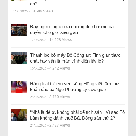
an?
11/05/2026
- 18.509 Views
Đẩy người nghèo ra đường để nhường đặc
quyền cho giới siêu giàu
17/06/2026
- 14.528 Views
Thanh lọc bộ máy Bộ Công an: Tinh giản thực
chất hay vẫn là màn trình diễn lấy lệ?
16/06/2026
- 4.942 Views
Hàng loạt trẻ em ven sông Hồng viết tâm thư
khẩn cầu bà Ngô Phương Ly cứu giúp
28/05/2026
- 3.780 Views
“Nhà là để ở, không phải để tích sản”: Vì sao Tô
Lâm không đánh thuế Bất Động sản thứ 2?
24/05/2026
- 2.427 Views