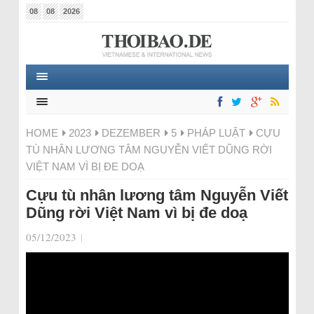
08
08
2026
HOME
2023
DEZEMBER
5
PHÁP LUẬT
CỰU
TÙ NHÂN LƯƠNG TÂM NGUYỄN VIẾT DŨNG RỜI
VIỆT NAM VÌ BỊ ĐE DOẠ
Cựu tù nhân lương tâm Nguyễn Viết
Dũng rời Việt Nam vì bị đe doạ
05/12/2023
|