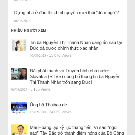
Dựng nhà ở đâu thì chính quyền mới thôi “dòm ngó”?
08/08/2026
NHIỀU NGƯỜI XEM
Tin bà Nguyễn Thị Thanh Nhàn đang ẩn náu tại
Đức đã được chính thức xác nhận
07/08/2023
- 15.070 Views
Đài phát thanh và Truyền hình nhà nước
Slovakia (RTVS) công bố thông tin bà Nguyễn
Thị Thanh Nhàn trốn sang Đức!
06/08/2023
- 5.165 Views
Ủng hộ Thoibao.de
15/02/2018
- 24.069 Views
Mai Hoàng lập kỷ lục thăng tiến: Vì sao “ngôi
sao” Tây Bắc trở thành điểm nóng của Bộ Công