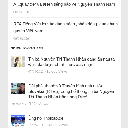
Ai „quay xe“ và ai lên tiếng bảo vệ Nguyễn Thành Nam
06/08/2026
RFA Tiếng Việt lọt vào danh sách „phản động“ của chính
quyền Việt Nam
06/08/2026
NHIỀU NGƯỜI XEM
Tin bà Nguyễn Thị Thanh Nhàn đang ẩn náu tại
Đức đã được chính thức xác nhận
07/08/2023
- 15.063 Views
Đài phát thanh và Truyền hình nhà nước
Slovakia (RTVS) công bố thông tin bà Nguyễn
Thị Thanh Nhàn trốn sang Đức!
06/08/2023
- 5.164 Views
Ủng hộ Thoibao.de
15/02/2018
- 24.053 Views