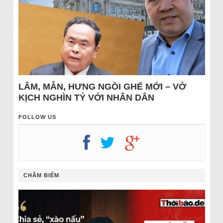
LÂM, MẪN, HƯNG NGỒI GHẾ MỚI – VỞ
KỊCH NGHÌN TỶ VỚI NHÂN DÂN
FOLLOW US
CHÂM BIẾM