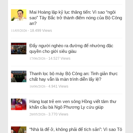
Mai Hoàng lập kỷ lục thăng tiến: Vì sao “ngôi
sao” Tây Bắc trở thành điểm nóng của Bộ Công
an?
11/05/2026
- 18.499 Views
Đẩy người nghèo ra đường để nhường đặc
quyền cho giới siêu giàu
17/06/2026
- 14.527 Views
Thanh lọc bộ máy Bộ Công an: Tinh giản thực
chất hay vẫn là màn trình diễn lấy lệ?
16/06/2026
- 4.941 Views
Hàng loạt trẻ em ven sông Hồng viết tâm thư
khẩn cầu bà Ngô Phương Ly cứu giúp
28/05/2026
- 3.770 Views
“Nhà là để ở, không phải để tích sản”: Vì sao Tô