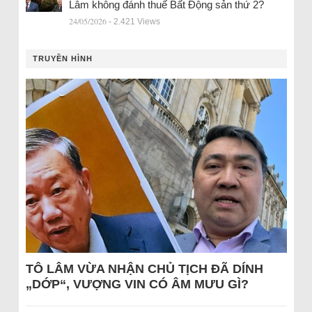
Lâm không đánh thuế Bất Động sản thứ 2?
24/05/2026
- 2.421 Views
TRUYỀN HÌNH
TÔ LÂM VỪA NHẬN CHỦ TỊCH ĐÃ DÍNH
„DỚP“, VƯỢNG VIN CÓ ÂM MƯU GÌ?