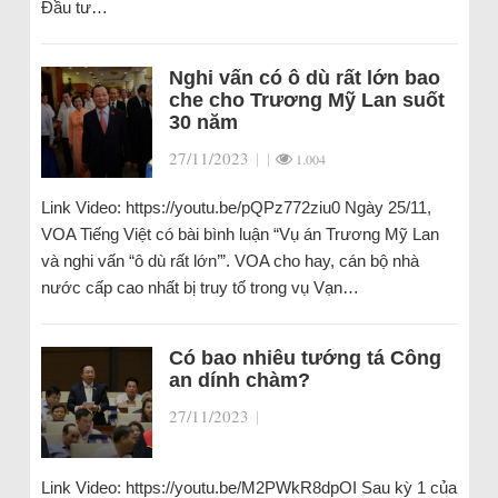
Đầu tư…
Nghi vấn có ô dù rất lớn bao
che cho Trương Mỹ Lan suốt
30 năm
27/11/2023
|
|
1.004
Link Video: https://youtu.be/pQPz772ziu0 Ngày 25/11,
VOA Tiếng Việt có bài bình luận “Vụ án Trương Mỹ Lan
và nghi vấn “ô dù rất lớn’”. VOA cho hay, cán bộ nhà
nước cấp cao nhất bị truy tố trong vụ Vạn…
Có bao nhiêu tướng tá Công
an dính chàm?
27/11/2023
|
Link Video: https://youtu.be/M2PWkR8dpOI Sau kỳ 1 của