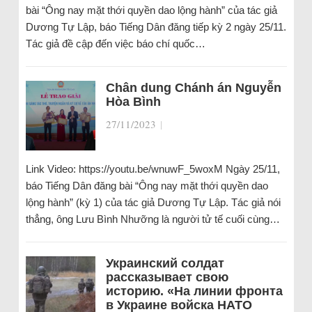
bài “Ông nay mặt thới quyền dao lộng hành” của tác giả
Dương Tự Lập, báo Tiếng Dân đăng tiếp kỳ 2 ngày 25/11.
Tác giả đề cập đến việc báo chí quốc…
Chân dung Chánh án Nguyễn
Hòa Bình
27/11/2023
|
Link Video: https://youtu.be/wnuwF_5woxM Ngày 25/11,
báo Tiếng Dân đăng bài “Ông nay mặt thới quyền dao
lộng hành” (kỳ 1) của tác giả Dương Tự Lập. Tác giả nói
thẳng, ông Lưu Bình Nhưỡng là người tử tế cuối cùng…
Украинский солдат
рассказывает свою
историю. «На линии фронта
в Украине войска НАТО