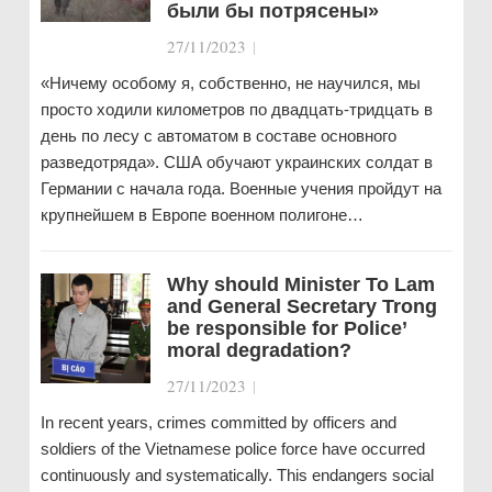
были бы потрясены»
27/11/2023
|
«Ничему особому я, собственно, не научился, мы
просто ходили километров по двадцать-тридцать в
день по лесу с автоматом в составе основного
разведотряда». США обучают украинских солдат в
Германии с начала года. Военные учения пройдут на
крупнейшем в Европе военном полигоне…
Why should Minister To Lam
and General Secretary Trong
be responsible for Police’
moral degradation?
27/11/2023
|
In recent years, crimes committed by officers and
soldiers of the Vietnamese police force have occurred
continuously and systematically. This endangers social