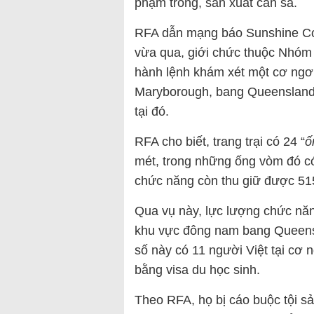
phạm trồng, sản xuất cần sa.
RFA dẫn mạng báo Sunshine Coas
vừa qua, giới chức thuộc Nhóm
hành lệnh khám xét một cơ ngơ
Maryborough, bang Queensland, 
tại đó.
RFA cho biết, trang trại có 24 “
ố
mét, trong những ống vòm đó có
chức năng còn thu giữ được 515
Qua vụ này, lực lượng chức năn
khu vực đông nam bang Queensl
số này có 11 người Việt tại cơ 
bằng visa du học sinh.
Theo RFA, họ bị cáo buộc tội 