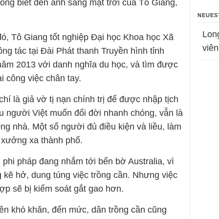
hông biết đến ánh sáng mặt trời của Tô Giang,
NEUES
Lon
đó, Tô Giang tốt nghiệp Đại học Khoa học Xã
viên
ng tác tại Đài Phát thanh Truyền hình tỉnh
năm 2013 với danh nghĩa du học, và tìm được
ài công việc chân tay.
í là giả vờ tị nạn chính trị để được nhập tịch
ều người Việt muốn đổi đời nhanh chóng, vẫn là
g nhà. Một số người đủ điều kiện và liều, làm
g xưởng xa thành phố.
phi pháp đang nhắm tới bến bờ Australia, vì
 kẽ hở, dung túng việc trồng cần. Nhưng việc
ợp sẽ bị kiểm soát gắt gao hơn.
ên khó khăn, đến mức, dân trồng cần cũng