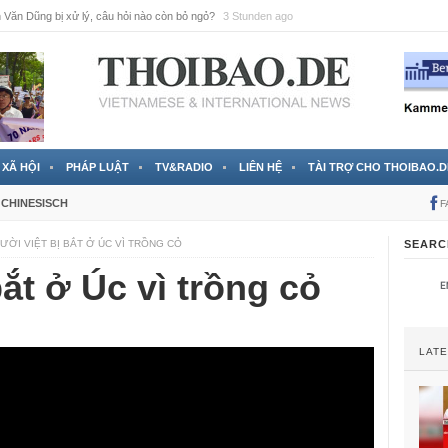
Văn Dũng bị xử lý, câu hỏi nào còn bỏ ngỏ?
3 Stunden ago
XÃ HỘI
PHÁP LUẬT
TV&RADIO
LIÊN HỆ
TÀI TRỢ CHO THOIBAO.D
CHINESISCH
F
ƯỜI VIỆT BỊ BẮT Ở ÚC VÌ TRỒNG CỎ
SEARC
ắt ở Úc vì trồng cỏ
LAT