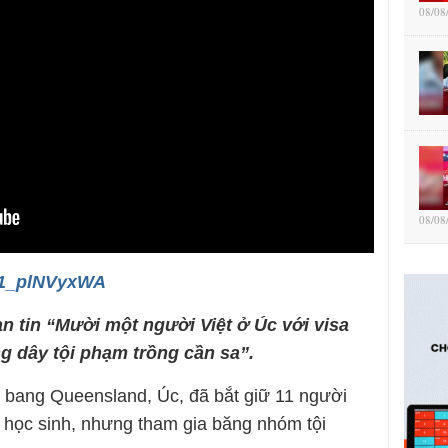
08/08
08/08
/b1_plNVyxWA
an tin “Mười một người Việt ở Úc với visa
g dây tội phạm trồng cần sa”.
 bang Queensland, Úc, đã bắt giữ 11 người
 học sinh, nhưng tham gia băng nhóm tội