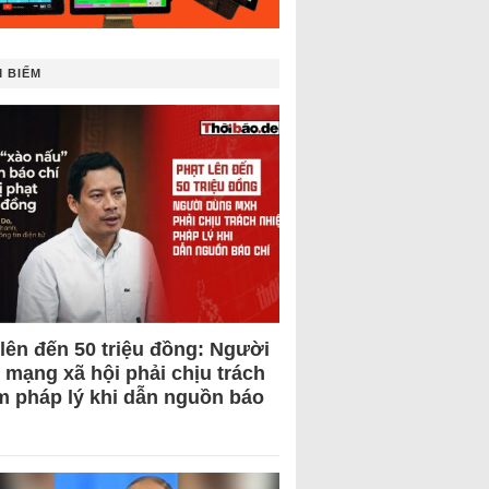
 BIẾM
 lên đến 50 triệu đồng: Người
 mạng xã hội phải chịu trách
m pháp lý khi dẫn nguồn báo