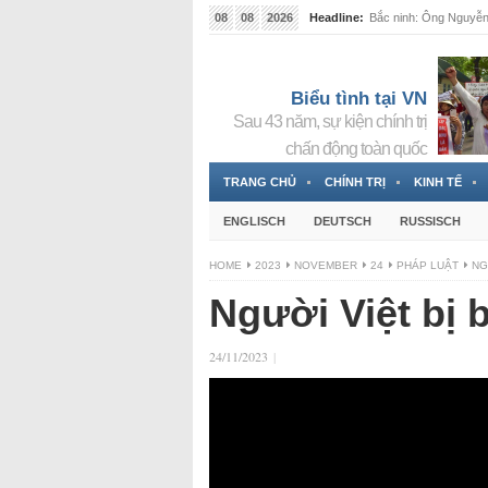
08
08
2026
Headline:
Bắc ninh: Ông Nguyễn 
Biểu tình tại VN
Sau 43 năm, sự kiện chính trị
chấn động toàn quốc
TRANG CHỦ
CHÍNH TRỊ
KINH TẾ
ENGLISCH
DEUTSCH
RUSSISCH
HOME
2023
NOVEMBER
24
PHÁP LUẬT
NG
Người Việt bị b
24/11/2023
|