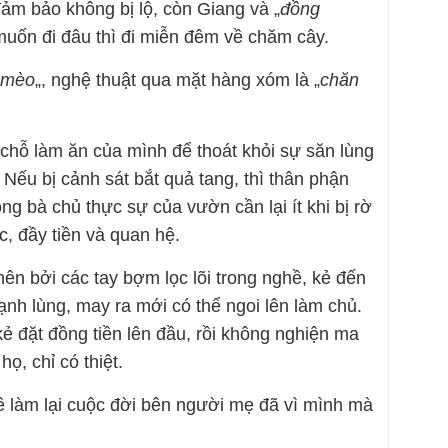
đảm bảo không bị lộ, còn Giang và „
đồng
muốn đi đâu thì đi miễn đêm về chăm cây.
mèo
„, nghệ thuật qua mặt hàng xóm là „
chăn
 chỗ làm ăn của mình để thoát khỏi sự săn lùng
Nếu bị cảnh sát bắt quả tang, thì thân phận
ng bà chủ thực sự của vườn cần lại ít khi bị rờ
c, đầy tiền và quan hệ.
ên bởi các tay bợm lọc lõi trong nghề, kẻ đến
ạnh lùng, may ra mới có thể ngoi lên làm chủ.
ẻ đặt đồng tiền lên đầu, rồi không nghiện ma
ọ, chỉ có thiệt.
uê làm lại cuộc đời bên người mẹ đã vì mình mà