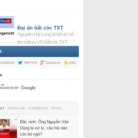
Đại án bắt cóc TXT
Nguyễn Hải Long bị kết án hỗ
trợ mật vụ VN bắt cóc TXT
E
ACEBOOK
TWITTER
GOOGLE+
RSS
H
EST
POPULAR
COMMENTS
TAGS
Bắc ninh: Ông Nguyễn Văn
Dũng bị xử lý, câu hỏi nào
còn bỏ ngỏ?