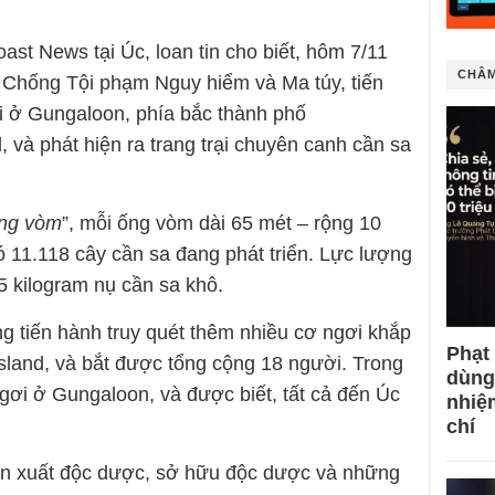
t News tại Úc, loan tin cho biết, hôm 7/11
CHÂM
 Chống Tội phạm Nguy hiểm và Ma túy, tiến
i ở Gungaloon, phía bắc thành phố
và phát hiện ra trang trại chuyên canh cần sa
ng vòm
”, mỗi ống vòm dài 65 mét – rộng 10
 11.118 cây cần sa đang phát triển. Lực lượng
 kilogram nụ cần sa khô.
g tiến hành truy quét thêm nhiều cơ ngơi khắp
Phạt
and, và bắt được tổng cộng 18 người. Trong
dùng
ngơi ở Gungaloon, và được biết, tất cả đến Úc
nhiệ
chí
sản xuất độc dược, sở hữu độc dược và những