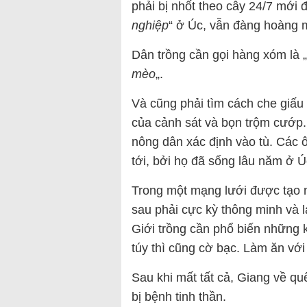
phải bị nhốt theo cây 24/7 mới 
nghiệp
“ ở Úc, vẫn đàng hoàng 
Dân trồng cần gọi hàng xóm là „
mèo
„.
Và cũng phải tìm cách che giấu
của cảnh sát và bọn trộm cướp. 
nông dân xác định vào tù. Các ô
tới, bởi họ đã sống lâu năm ở Ú
Trong một mạng lưới được tạo n
sau phải cực kỳ thông minh và l
Giới trồng cần phổ biến những k
túy thì cũng cờ bạc. Làm ăn với h
Sau khi mất tất cả, Giang về q
bị bệnh tinh thần.