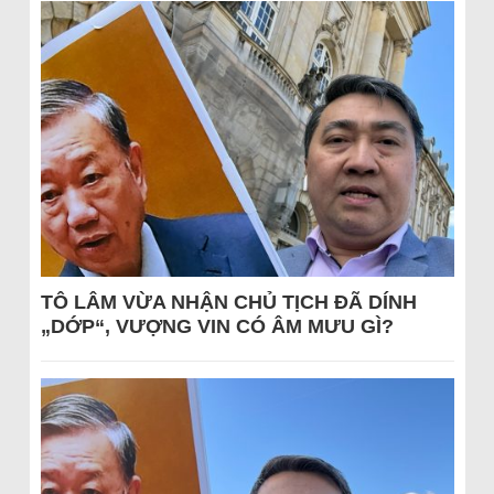
TÔ LÂM VỪA NHẬN CHỦ TỊCH ĐÃ DÍNH
„DỚP“, VƯỢNG VIN CÓ ÂM MƯU GÌ?