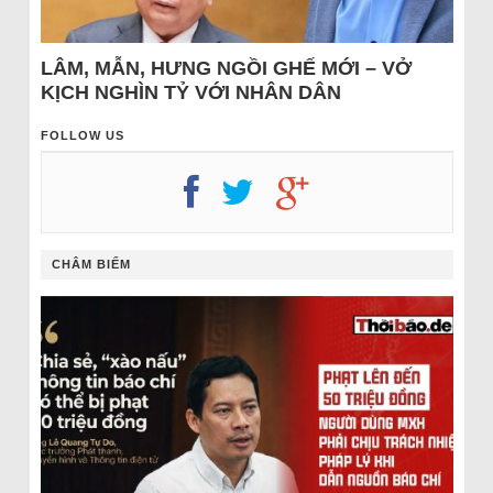
LÂM, MẪN, HƯNG NGỒI GHẾ MỚI – VỞ
KỊCH NGHÌN TỶ VỚI NHÂN DÂN
FOLLOW US
CHÂM BIẾM