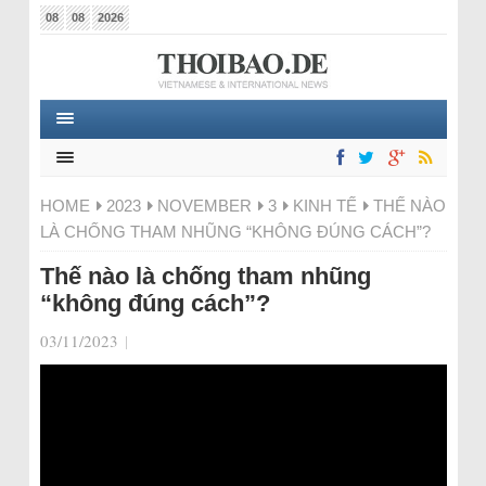
08
08
2026
HOME
2023
NOVEMBER
3
KINH TẾ
THẾ NÀO
LÀ CHỐNG THAM NHŨNG “KHÔNG ĐÚNG CÁCH”?
Thế nào là chống tham nhũng
“không đúng cách”?
03/11/2023
|