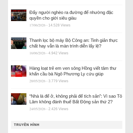
Đẩy người nghèo ra đường để nhường đặc
quyền cho giới siêu giàu
17/06/2026
- 14.528 Views
Thanh lọc bộ máy Bộ Công an: Tinh giản thực
chất hay vẫn là màn trình diễn lấy lệ?
16/06/2026
- 4.942 Views
Hàng loạt trẻ em ven sông Hồng viết tâm thư
khẩn cầu bà Ngô Phương Ly cứu giúp
28/05/2026
- 3.779 Views
“Nhà là để ở, không phải để tích sản”: Vì sao Tô
Lâm không đánh thuế Bất Động sản thứ 2?
24/05/2026
- 2.426 Views
TRUYỀN HÌNH