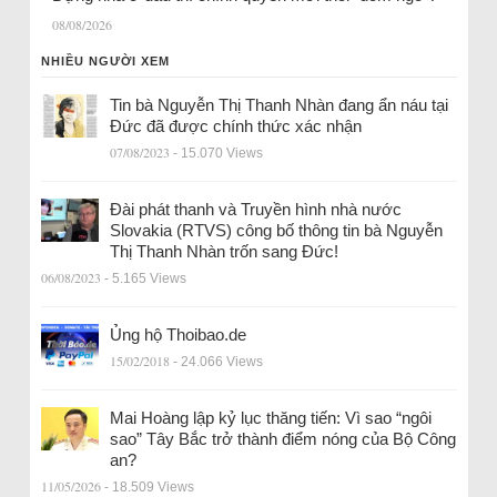
08/08/2026
NHIỀU NGƯỜI XEM
Tin bà Nguyễn Thị Thanh Nhàn đang ẩn náu tại
Đức đã được chính thức xác nhận
07/08/2023
- 15.070 Views
Đài phát thanh và Truyền hình nhà nước
Slovakia (RTVS) công bố thông tin bà Nguyễn
Thị Thanh Nhàn trốn sang Đức!
06/08/2023
- 5.165 Views
Ủng hộ Thoibao.de
15/02/2018
- 24.066 Views
Mai Hoàng lập kỷ lục thăng tiến: Vì sao “ngôi
sao” Tây Bắc trở thành điểm nóng của Bộ Công
an?
11/05/2026
- 18.509 Views