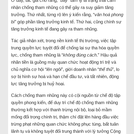
Ở đây, tác giả cho rằng, “
bẫy
” tâm lý là trạng thái cảm
nhận chống tham nhũng có thể gây ra suy giảm tăng
trưởng. Thứ nhất, từng rộ lên ý kiến rằng, “
văn hoá phong
bì
” góp phần tăng trưởng kinh tế. Thứ hai, cũng chính sự
tăng trưởng kinh tế đang gây ra tham nhũng.
Tác giả nhận xét, trong nền kinh tế thị trường, việc tập
trung quyền lực tuyệt đối để chống lại sự tha hóa quyền
lực, chống tham nhũng là “
không đúng cách
.” Hậu quả
nhãn tiền là guồng máy quan chức hoạt động trì trệ và
chủ nghĩa cơ hội “
lên ngôi
”, giới doanh nhân “
thế thủ
”, lo
sợ bị hình sự hoá và hạn chế đầu tư, và tất nhiên, động
lực tăng trưởng bị huỷ hoại.
Cách chống tham nhũng này có cội nguồn từ chế độ tập
quyền phong kiến, để duy trì chế độ chống tham nhũng
thường kết hợp với thanh trừng nội bộ, loại bỏ mầm
mống đối trọng chính trị, thậm chí đặt lên hàng đầu việc
trừng phạt những quan chức không phục tùng, bất tuân
lãnh tụ và không tuyệt đối trung thành với lý tưởng Cộng