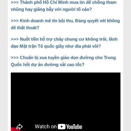
>>>
Thành phố Hồ Chí Minh mua tin để chống tham
nhũng hay giăng bẫy với người tố cáo?
>>>
Kinh doanh mê tín bội thu, Đảng quyết vét không
để thất thoát?
>>>
Nuốt tiền hỗ trợ cháy chung cư không trôi, lãnh
đạo Mặt trận Tổ quốc giãy như đỉa phải vôi?
>>>
Chuẩn bị xua tuyên giáo dọn đường cho Trung
Quốc hốt dự án đường sắt cao tốc?