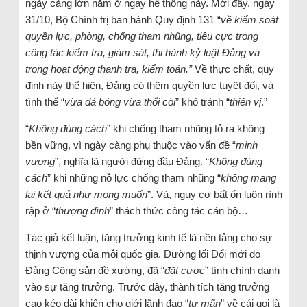
ngày càng lớn nằm ở ngay hệ thống này. Mới đây, ngày
31/10, Bộ Chính trị ban hành Quy định 131 “
về kiểm soát
quyền lực, phòng, chống tham nhũng, tiêu cực trong
công tác kiểm tra, giám sát, thi hành kỷ luật Đảng và
trong hoạt động thanh tra, kiểm toán.”
Về thực chất, quy
định này thể hiện, Đảng có thêm quyền lực tuyệt đối, và
tình thế “
vừa đá bóng vừa thổi còi
” khó tránh “
thiên vị
.”
“
Không đúng cách
” khi chống tham nhũng tỏ ra không
bền vững, vì ngày càng phụ thuộc vào vấn đề “
minh
vương
”, nghĩa là người đứng đầu Đảng. “
Không đúng
cách
” khi những nỗ lực chống tham nhũng “
không mang
lại kết quả như mong muốn
”. Và, nguy cơ bất ổn luôn rình
rập ở “
thượng đình
” thách thức công tác cán bộ…
Tác giả kết luận, tăng trưởng kinh tế là nền tảng cho sự
thịnh vượng của mỗi quốc gia. Đường lối Đổi mới do
Đảng Cộng sản đề xướng, đã “
đặt cược
” tính chính danh
vào sự tăng trưởng. Trước đây, thành tích tăng trưởng
cao kéo dài khiến cho giới lãnh đạo “
tự mãn
” về cái gọi là