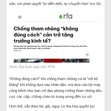
sản, với phán quyết “
tự diễn biến, tự chuyển hóa
” mơ hồ.
Hình: Bài bình luận trên RFA
“
Không đúng cách
” khi chống tham nhũng coi là “
nội bộ
Đảng
” khi không dựa vào nhân dân, mà dựa vào bộ máy
cồng kềnh như ban chỉ đạo phòng chống tham nhũng tiêu
cực các cấp, chồng chéo từ trung ương đến cơ sở.
Hơn thế, vẫn theo tác giả, nguy cơ tha hóa quyền lực