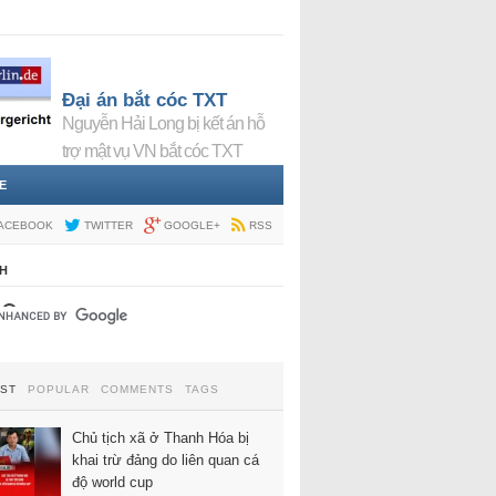
Đại án bắt cóc TXT
Nguyễn Hải Long bị kết án hỗ
trợ mật vụ VN bắt cóc TXT
E
ACEBOOK
TWITTER
GOOGLE+
RSS
H
EST
POPULAR
COMMENTS
TAGS
Chủ tịch xã ở Thanh Hóa bị
khai trừ đảng do liên quan cá
độ world cup