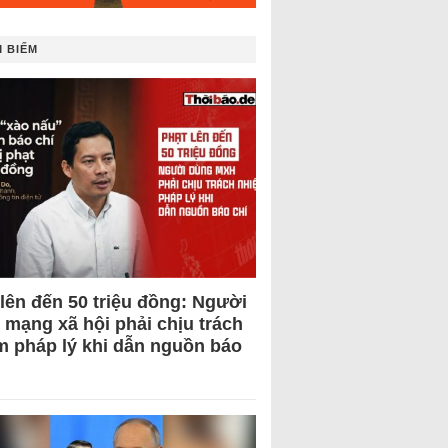
 BIẾM
 lên đến 50 triệu đồng: Người
 mạng xã hội phải chịu trách
m pháp lý khi dẫn nguồn báo