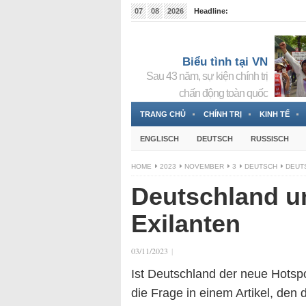
07
08
2026
Headline:
Tin bà Nguyễn Thị Thanh Nhàn đang ẩn náu tại Đức
Biểu tình tại VN
Sau 43 năm, sự kiện chính trị
chấn động toàn quốc
TRANG CHỦ
CHÍNH TRỊ
KINH TẾ
ENGLISCH
DEUTSCH
RUSSISCH
HOME
2023
NOVEMBER
3
DEUTSCH
DEUT
Deutschland u
Exilanten
03/11/2023
|
Ist Deutschland der neue Hotspo
die Frage in einem Artikel, den 