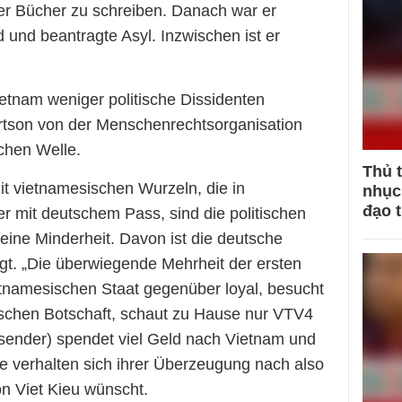
er Bücher zu schreiben. Danach war er
und beantragte Asyl. Inzwischen ist er
etnam weniger politische Dissidenten
ertson von der Menschenrechtsorganisation
chen Welle.
Thủ 
 vietnamesischen Wurzeln, die in
nhục 
đạo 
er mit deutschem Pass, sind die politischen
eine Minderheit. Davon ist die deutsche
gt. „Die überwiegende Mehrheit der ersten
etnamesischen Staat gegenüber loyal, besucht
schen Botschaft, schaut zu Hause nur VTV4
sender) spendet viel Geld nach Vietnam und
 Sie verhalten sich ihrer Überzeugung nach also
n Viet Kieu wünscht.