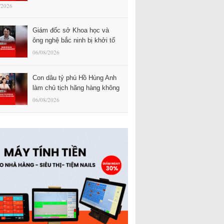
/2026
Giám đốc sở Khoa học và
ông nghệ bắc ninh bị khởi tố
06/08/2026
Con dâu tỷ phú Hồ Hùng Anh
làm chủ tịch hãng hàng không
06/08/2026