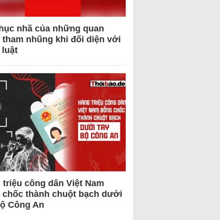
hục nhã của những quan
 tham nhũng khi đối diện với
 luật
 triệu công dân Việt Nam
 chốc thành chuột bạch dưới
Bộ Công An