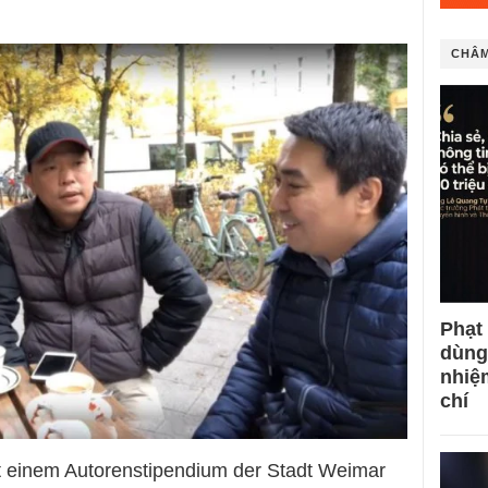
CHÂM
Phạt
dùng
nhiệ
chí
t einem Autorenstipendium der Stadt Weimar