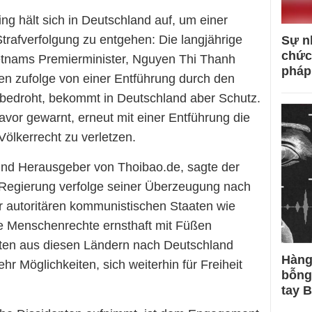
ing hält sich in Deutschland auf, um einer
trafverfolgung zu entgehen: Die langjährige
Sự n
chức
etnams Premierminister, Nguyen Thi Thanh
pháp
en zufolge von einer Entführung durch den
bedroht, bekommt in Deutschland aber Schutz.
vor gewarnt, erneut mit einer Entführung die
ölkerrecht zu verletzen.
und Herausgeber von Thoibao.de, sagte der
 Regierung verfolge seiner Überzeugung nach
r autoritären kommunistischen Staaten wie
e Menschenrechte ernsthaft mit Füßen
sten aus diesen Ländern nach Deutschland
Hàng
r Möglichkeiten, sich weiterhin für Freiheit
bỗng
tay 