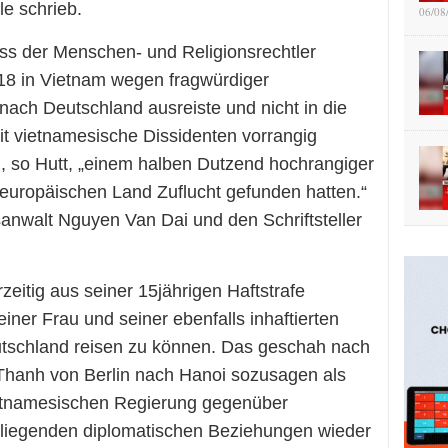
le schrieb.
06/08
ss der Menschen- und Religionsrechtler
18 in Vietnam wegen fragwürdiger
 nach Deutschland ausreiste und nicht in die
t vietnamesische Dissidenten vorrangig
h, so Hutt, „einem halben Dutzend hochrangiger
 europäischen Land Zuflucht gefunden hatten.“
anwalt Nguyen Van Dai und den Schriftsteller
itig aus seiner 15jährigen Haftstrafe
ner Frau und seiner ebenfalls inhaftierten
utschland reisen zu können. Das geschah nach
Thanh von Berlin nach Hanoi sozusagen als
ietnamesischen Regierung gegenüber
liegenden diplomatischen Beziehungen wieder