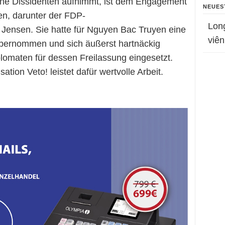
he Dissidenten aufnimmt, ist dem Engagement
NEUES
n, darunter der FDP-
Lon
ensen. Sie hatte für Nguyen Bac Truyen eine
viên
übernommen und sich äußerst hartnäckig
omaten für dessen Freilassung eingesetzt.
ion Veto! leistet dafür wertvolle Arbeit.