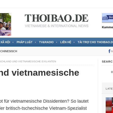
 đã được chính thức xác nhận
3 Jahren ago
XÃ HỘI
PHÁP LUẬT
TV&RADIO
LIÊN HỆ
TÀI TRỢ CHO THOIBAO.D
CHINESISCH
F
SCHLAND UND VIETNAMESISCHE EXILANTEN
SEARC
nd vietnamesische
LAT
t für vietnamesische Dissidenten? So lautet
der britisch-tschechische Vietnam-Spezialist