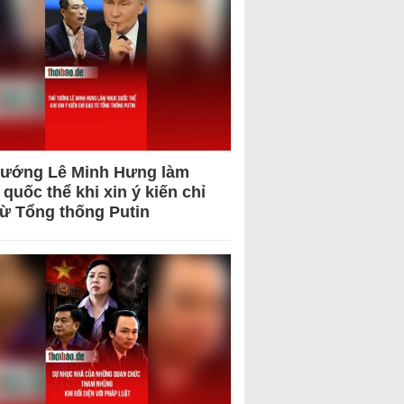
tướng Lê Minh Hưng làm
quốc thể khi xin ý kiến chỉ
từ Tổng thống Putin