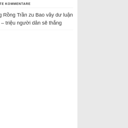
TE KOMMENTARE
g Rồng Trần
zu
Bao vây dư luận
 – triệu người dân sẽ thắng