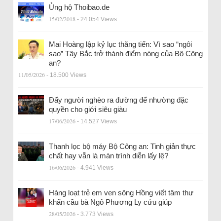
Ủng hộ Thoibao.de
15/02/2018
- 24.054 Views
Mai Hoàng lập kỷ lục thăng tiến: Vì sao “ngôi
sao” Tây Bắc trở thành điểm nóng của Bộ Công
an?
11/05/2026
- 18.500 Views
Đẩy người nghèo ra đường để nhường đặc
quyền cho giới siêu giàu
17/06/2026
- 14.527 Views
Thanh lọc bộ máy Bộ Công an: Tinh giản thực
chất hay vẫn là màn trình diễn lấy lệ?
16/06/2026
- 4.941 Views
Hàng loạt trẻ em ven sông Hồng viết tâm thư
khẩn cầu bà Ngô Phương Ly cứu giúp
28/05/2026
- 3.773 Views