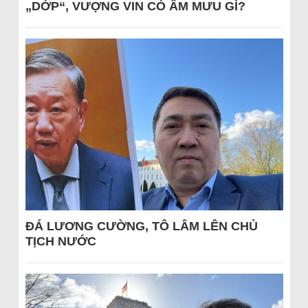
„DỚP“, VƯỢNG VIN CÓ ÂM MƯU GÌ?
ĐÁ LƯƠNG CƯỜNG, TÔ LÂM LÊN CHỦ
TỊCH NƯỚC