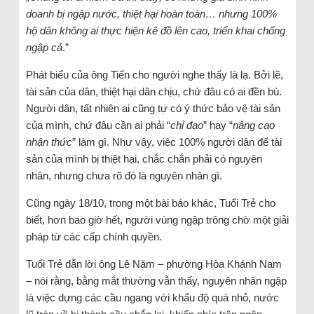
doanh bị ngập nước, thiệt hại hoàn toàn… nhưng 100%
hộ dân không ai thực hiện kê đồ lên cao, triển khai chống
ngập cả
.”
Phát biểu của ông Tiến cho người nghe thấy là lạ. Bởi lẽ,
tài sản của dân, thiệt hại dân chịu, chứ đâu có ai đền bù.
Người dân, tất nhiên ai cũng tự có ý thức bảo vệ tài sản
của mình, chứ đâu cần ai phải “
chỉ đạo
” hay “
nâng cao
nhận thức
” làm gì. Như vậy, việc 100% người dân để tài
sản của mình bị thiệt hại, chắc chắn phải có nguyên
nhân, nhưng chưa rõ đó là nguyên nhân gì.
Cũng ngày 18/10, trong một bài báo khác, Tuổi Trẻ cho
biết, hơn bao giờ hết, người vùng ngập trông chờ một giải
pháp từ các cấp chính quyền.
Tuổi Trẻ dẫn lời ông Lê Năm – phường Hòa Khánh Nam
– nói rằng, bằng mắt thường vẫn thấy, nguyên nhân ngập
là việc dựng các cầu ngang với khẩu độ quá nhỏ, nước