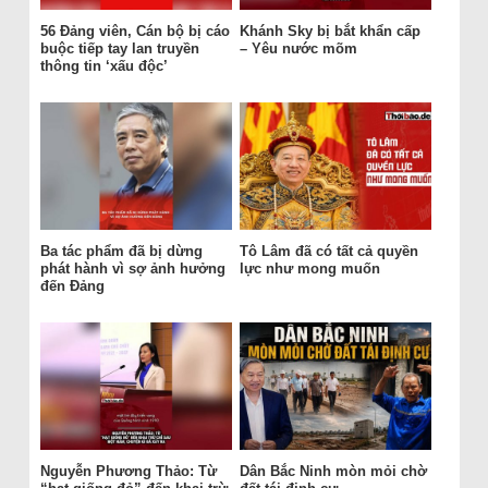
56 Đảng viên, Cán bộ bị cáo
Khánh Sky bị bắt khẩn cấp
buộc tiếp tay lan truyền
– Yêu nước mõm
thông tin ‘xấu độc’
Ba tác phẩm đã bị dừng
Tô Lâm đã có tất cả quyền
phát hành vì sợ ảnh hưởng
lực như mong muốn
đến Đảng
Nguyễn Phương Thảo: Từ
Dân Bắc Ninh mòn mỏi chờ