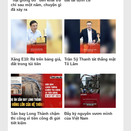
“hạt giống đỏ” đến khai trừ
đất tái định cư
chỉ sau một năm, chuyện gì
đã xảy ra
Xăng E10: Rẻ trên bảng giá,
Trần Sỹ Thanh tát thẳng mặt
đắt trong túi tiền
Tô Lâm
Sân bay Long Thành chậm
Đây kỷ nguyên vươn mình
thi công vì tiền công đi gửi
của Việt Nam
tiết kiệm