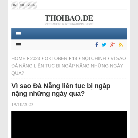
07
08
2026
HOME
2023
OKTOBER
19
NỘI CHÍNH
VÌ SAO
ĐÀ NẴNG LIÊN TỤC BỊ NGẬP NẶNG NHỮNG NGÀY
QUA?
Vì sao Đà Nẵng liên tục bị ngập
nặng những ngày qua?
19/10/2023
|