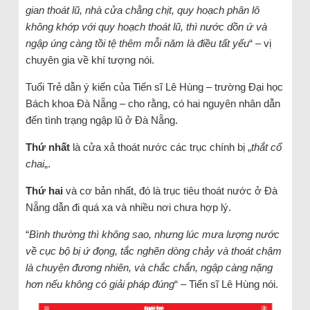
gian thoát lũ, nhà cửa chằng chịt, quy hoạch phân lô
không khớp với quy hoạch thoát lũ, thì nước dồn ứ và
ngập úng càng tồi tệ thêm mỗi năm là điều tất yếu
“ – vị
chuyên gia về khí tượng nói.
Tuổi Trẻ dẫn ý kiến của Tiến sĩ Lê Hùng – trường Đại học
Bách khoa Đà Nẵng – cho rằng, có hai nguyên nhân dẫn
đến tình trạng ngập lũ ở Đà Nẵng.
Thứ nhất
là cửa xả thoát nước các trục chính bị „
thắt cổ
chai
„.
Thứ hai
và cơ bản nhất, đó là trục tiêu thoát nước ở Đà
Nẵng dẫn đi quá xa và nhiều nơi chưa hợp lý.
“
Bình thường thì không sao, nhưng lúc mưa lượng nước
về cục bộ bị ứ đọng, tắc nghẽn dòng chảy và thoát chậm
là chuyện đương nhiên, và chắc chắn, ngập càng nặng
hơn nếu không có giải pháp đúng
“ – Tiến sĩ Lê Hùng nói.