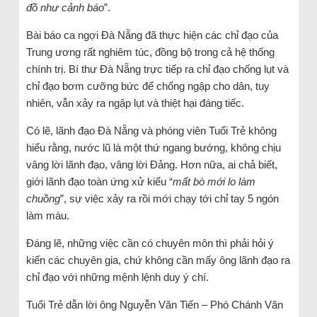
đồ như cảnh báo
”.
Bài báo ca ngợi Đà Nẵng đã thực hiện các chỉ đạo của
Trung ương rất nghiêm túc, đồng bộ trong cả hệ thống
chính trị. Bí thư Đà Nẵng trực tiếp ra chỉ đạo chống lụt và
chỉ đạo bơm cưỡng bức để chống ngập cho dân, tuy
nhiên, vẫn xảy ra ngập lụt và thiệt hại đáng tiếc.
Có lẽ, lãnh đạo Đà Nẵng và phóng viên Tuổi Trẻ không
hiểu rằng, nước lũ là một thứ ngang bướng, không chịu
vâng lời lãnh đạo, vâng lời Đảng. Hơn nữa, ai chả biết,
giới lãnh đạo toàn ứng xử kiểu “
mất bò mới lo làm
chuồng
”, sự việc xảy ra rồi mới chạy tới chỉ tay 5 ngón
làm màu.
Đáng lẽ, những việc cần có chuyên môn thì phải hỏi ý
kiến các chuyên gia, chứ không cần mấy ông lãnh đạo ra
chỉ đạo với những mệnh lệnh duy ý chí.
Tuổi Trẻ dẫn lời ông Nguyễn Văn Tiến – Phó Chánh Văn