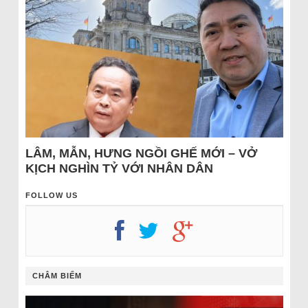
LÂM, MẪN, HƯNG NGỒI GHẾ MỚI – VỞ
KỊCH NGHÌN TỶ VỚI NHÂN DÂN
FOLLOW US
CHÂM BIẾM