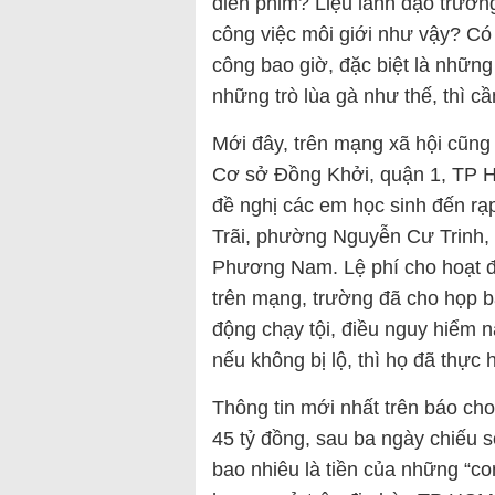
diễn phim? Liệu lãnh đạo trườn
công việc môi giới như vậy? Có
công bao giờ, đặc biệt là nhữn
những trò lùa gà như thế, thì cầ
Mới đây, trên mạng xã hội cũng
Cơ sở Đồng Khởi, quận 1, TP H
đề nghị các em học sinh đến rạ
Trãi, phường Nguyễn Cư Trinh
Phương Nam. Lệ phí cho hoạt độ
trên mạng, trường đã cho họp bá
động chạy tội, điều nguy hiểm 
nếu không bị lộ, thì họ đã thực 
Thông tin mới nhất trên báo ch
45 tỷ đồng, sau ba ngày chiếu s
bao nhiêu là tiền của những “co