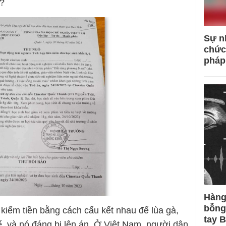
M?
Sự n
chức
pháp
Hàng
bỗng
kiếm tiền bằng cách cấu kết nhau để lùa gà,
tay 
ế, và nó đáng bị lên án. Ở Việt Nam, người dân