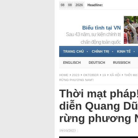
08
08
2026
Headline:
Tin bà Nguyễn Thị Thanh Nhàn đang ẩn náu tại Đức
Biểu tình tại VN
Sau 43 năm, sự kiện chính trị
chấn động toàn quốc
TRANG CHỦ
CHÍNH TRỊ
KINH TẾ
ENGLISCH
DEUTSCH
RUSSISCH
HOME
2023
OKTOBER
19
XÃ HỘI
THỜI MẠ
RỪNG PHƯƠNG NAM”!
Thời mạt pháp
diễn Quang Dũ
rừng phương 
19/10/2023
|