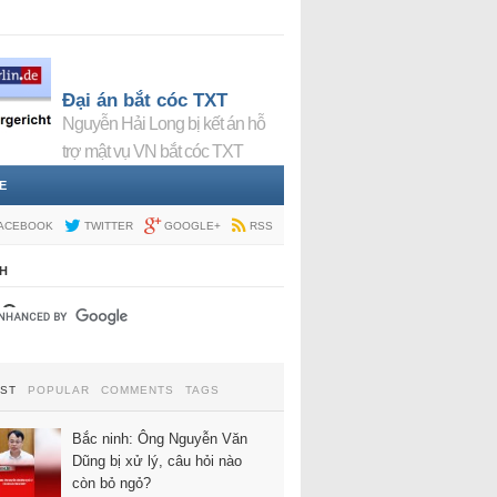
Đại án bắt cóc TXT
Nguyễn Hải Long bị kết án hỗ
trợ mật vụ VN bắt cóc TXT
E
ACEBOOK
TWITTER
GOOGLE+
RSS
H
EST
POPULAR
COMMENTS
TAGS
Bắc ninh: Ông Nguyễn Văn
Dũng bị xử lý, câu hỏi nào
còn bỏ ngỏ?