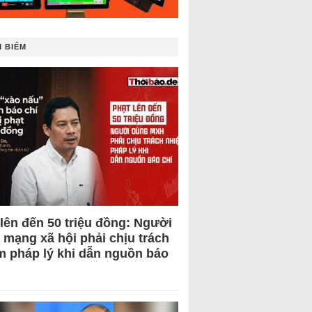
 BIẾM
 lên đến 50 triệu đồng: Người
 mạng xã hội phải chịu trách
m pháp lý khi dẫn nguồn báo