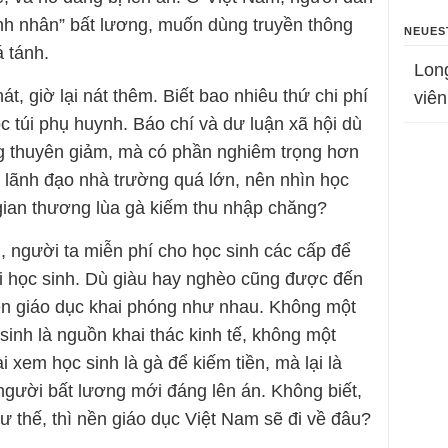
nh nhân” bất lương, muốn dùng truyền thông
NEUES
á tánh.
Lon
, giờ lại nát thêm. Biết bao nhiêu thứ chi phí
viên
c túi phụ huynh. Báo chí và dư luận xã hội dù
ông thuyên giảm, mà có phần nghiêm trọng hơn
ác lãnh đạo nhà trường quá lớn, nên nhìn học
i gian thương lùa gà kiếm thu nhập chăng?
 người ta miễn phí cho học sinh các cấp để
i học sinh. Dù giàu hay nghèo cũng được đến
ền giáo dục khai phóng như nhau. Không một
sinh là nguồn khai thác kinh tế, không một
i xem học sinh là gà để kiếm tiền, mà lại là
người bất lương mới đáng lên án. Không biết,
ư thế, thì nền giáo dục Việt Nam sẽ đi về đâu?