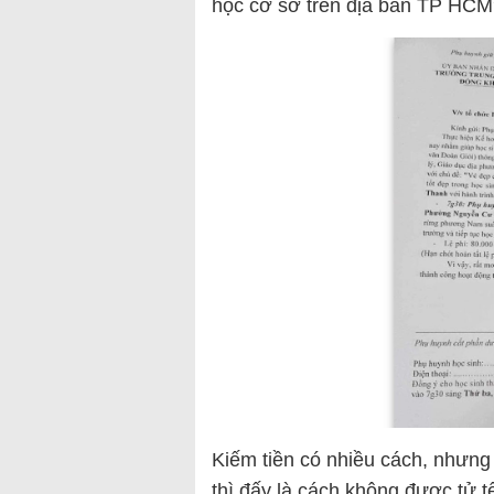
học cơ sở trên địa bàn TP HC
Kiếm tiền có nhiều cách, nhưng 
thì đấy là cách không được tử t