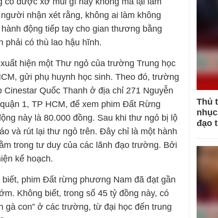
g có được xơ múi gì hay không mà lại làm
 người nhận xét rằng, không ai làm không
g hành động tiếp tay cho gian thương bằng
n phải có thù lao hậu hĩnh.
 xuất hiện một Thư ngỏ của trường Trung học
CM, gửi phụ huynh học sinh. Theo đó, trường
p Cinestar Quốc Thanh ở địa chỉ 271 Nguyễn
Thủ 
, quận 1, TP HCM, để xem phim Đất Rừng
nhục 
ng này là 80.000 đồng. Sau khi thư ngỏ bị lộ
đạo 
o và rút lại thư ngỏ trên. Đây chỉ là một hành
nằm trong tư duy của các lãnh đạo trường. Bởi
hiện kế hoạch.
o biết, phim Đất rừng phương Nam đã đạt gần
ớm. Không biết, trong số 45 tỷ đồng này, có
n gà con” ở các trường, từ đại học đến trung