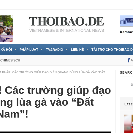
 đã được chính thức xác nhận
3 Jahren ago
XÃ HỘI
PHÁP LUẬT
TV&RADIO
LIÊN HỆ
TÀI TRỢ CHO THOIBAO.D
CHINESISCH
F
T PHÁP! CÁC TRƯỜNG GIÚP ĐẠO DIỄN QUANG DŨNG LÙA GÀ VÀO “ĐẤT
SEARC
! Các trường giúp đạo
ng lùa gà vào “Đất
LAT
Nam”!