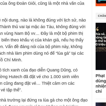
ủa ông Đoàn Giỏi, cũng là một nhà văn của
CHÂM
ội dung, nào là không đúng với lịch sử, nào
Thành thủ vai lại mặc áo Tàu, không đúng với
ân vùng Nam Bộ vv… Đây là một bộ phim thị
 biến theo khẩu vị của khán giả, nếu họ thấy
tiền. Vấn đề đáng nói của bộ phim này, không
ch nhà làm phim dùng nó để “lùa gà” tại các
Hồ Chí Minh.
có tích xanh của đạo diễn Quang Dũng, có
Phạt
ường Hutech đã đặt vé cho 1.000 sinh viên
dùng
n cũng đang đặt vé… Thiệt cảm ơn các
nhiệ
vé tập thể”.
chí
 nhà trường lại đứng ra lùa gà cho một ông đạo