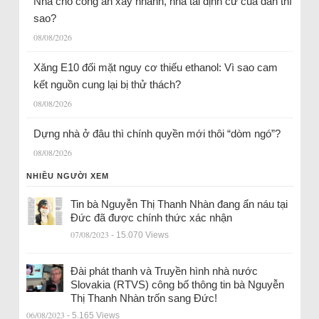
Nhà cho công an xây nhanh, nhà tái định cư của dân thì
sao?
08/08/2026
Xăng E10 đối mặt nguy cơ thiếu ethanol: Vì sao cam
kết nguồn cung lại bị thử thách?
08/08/2026
Dựng nhà ở đâu thì chính quyền mới thôi “dòm ngó”?
08/08/2026
NHIỀU NGƯỜI XEM
Tin bà Nguyễn Thị Thanh Nhàn đang ẩn náu tại
Đức đã được chính thức xác nhận
07/08/2023
- 15.070 Views
Đài phát thanh và Truyền hình nhà nước
Slovakia (RTVS) công bố thông tin bà Nguyễn
Thị Thanh Nhàn trốn sang Đức!
06/08/2023
- 5.165 Views