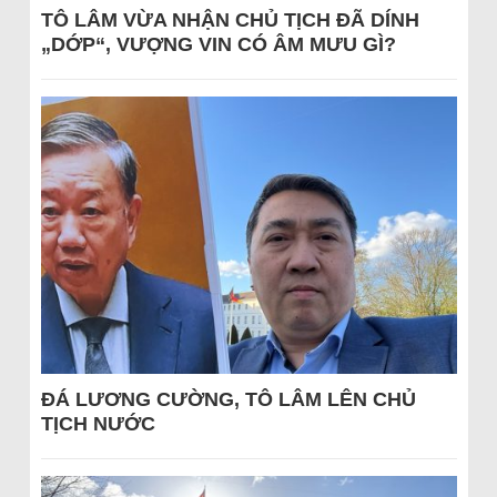
TÔ LÂM VỪA NHẬN CHỦ TỊCH ĐÃ DÍNH
„DỚP“, VƯỢNG VIN CÓ ÂM MƯU GÌ?
ĐÁ LƯƠNG CƯỜNG, TÔ LÂM LÊN CHỦ
TỊCH NƯỚC