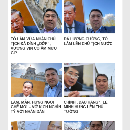
TÔ LÂM VỪA NHẬN CHỦ
ĐÁ LƯƠNG CƯỜNG, TÔ
TỊCH ĐÃ DÍNH „DỚP“,
LÂM LÊN CHỦ TỊCH NƯỚC
VƯỢNG VIN CÓ ÂM MƯU
GÌ?
LÂM, MẪN, HƯNG NGỒI
CHÍNH „ĐẦU HÀNG“, LÊ
GHẾ MỚI – VỞ KỊCH NGHÌN
MINH HƯNG LÊN THỦ
TỶ VỚI NHÂN DÂN
TƯỚNG