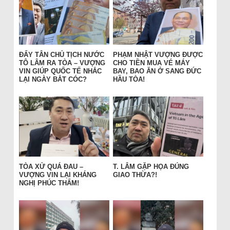
ĐẨY TÂN CHỦ TỊCH NƯỚC
PHẠM NHẬT VƯỢNG ĐƯỢC
TÔ LÂM RA TÒA – VƯỢNG
CHO TIỀN MUA VÉ MÁY
VIN GIÚP QUỐC TẾ NHẮC
BAY, BAO ĂN Ở SANG ĐỨC
LẠI NGÀY BẮT CÓC?
HẦU TÒA!
TÒA XỬ QUÁ ĐAU –
T. LÂM GẶP HỌA ĐÚNG
VƯỢNG VIN LẠI KHÁNG
GIAO THỪA?!
NGHỊ PHÚC THẨM!