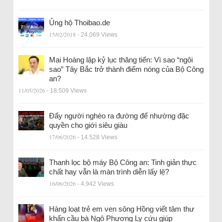
Ủng hộ Thoibao.de
15/02/2018
- 24.069 Views
Mai Hoàng lập kỷ lục thăng tiến: Vì sao “ngôi
sao” Tây Bắc trở thành điểm nóng của Bộ Công
an?
11/05/2026
- 18.509 Views
Đẩy người nghèo ra đường để nhường đặc
quyền cho giới siêu giàu
17/06/2026
- 14.528 Views
Thanh lọc bộ máy Bộ Công an: Tinh giản thực
chất hay vẫn là màn trình diễn lấy lệ?
16/06/2026
- 4.942 Views
Hàng loạt trẻ em ven sông Hồng viết tâm thư
khẩn cầu bà Ngô Phương Ly cứu giúp