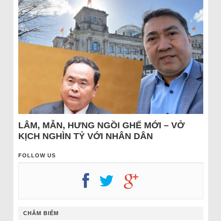
LÂM, MẪN, HƯNG NGỒI GHẾ MỚI – VỞ
KỊCH NGHÌN TỶ VỚI NHÂN DÂN
FOLLOW US
CHÂM BIẾM