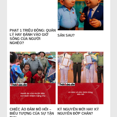
PHẠT 1 TRIỆU ĐỒNG: QUẢN
LÝ HAY ĐÁNH VÀO GIỜ
SÂN SAU?
SỐNG CỦA NGƯỜI
NGHÈO?
CHIẾC ÁO ĐẦM MỒ HÔI –
KỶ NGUYÊN MỚI HAY KỶ
BIỂU TƯỢNG CỦA SỰ TẬN
NGUYÊN ĐỚP CHÁN?