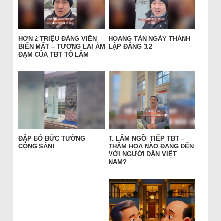
HƠN 2 TRIỆU ĐẢNG VIÊN
HOANG TÀN NGÀY THÀNH
BIẾN MẤT – TƯƠNG LAI ẢM
LẬP ĐẢNG 3.2
ĐẠM CỦA TBT TÔ LÂM
ĐẬP BỎ BỨC TƯỜNG
T. LÂM NGỒI TIẾP TBT –
CỘNG SẢN!
THẢM HỌA NÀO ĐANG ĐẾN
VỚI NGƯỜI DÂN VIỆT
NAM?