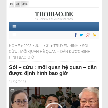
08
08
2026
HOME
2023
JULI
31
TRUYỀN HÌNH
SÓI –
CỪU : MỐI QUAN HỆ QUAN – DÂN ĐƯỢC ĐỊNH
HÌNH BAO GIỜ
Sói – cừu : mối quan hệ quan – dân
được định hình bao giờ
31/07/2023
|
Video-
Player