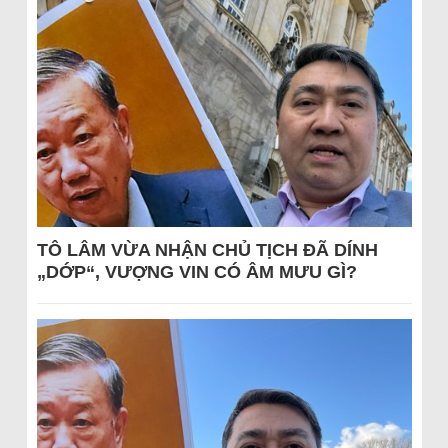
TÔ LÂM VỪA NHẬN CHỦ TỊCH ĐÃ DÍNH
„DỚP“, VƯỢNG VIN CÓ ÂM MƯU GÌ?