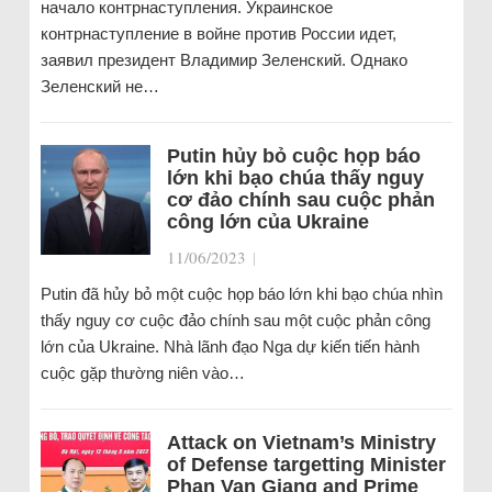
начало контрнаступления. Украинское
контрнаступление в войне против России идет,
заявил президент Владимир Зеленский. Однако
Зеленский не…
Putin hủy bỏ cuộc họp báo
lớn khi bạo chúa thấy nguy
cơ đảo chính sau cuộc phản
công lớn của Ukraine
11/06/2023
|
Putin đã hủy bỏ một cuộc họp báo lớn khi bạo chúa nhìn
thấy nguy cơ cuộc đảo chính sau một cuộc phản công
lớn của Ukraine. Nhà lãnh đạo Nga dự kiến tiến hành
cuộc gặp thường niên vào…
Attack on Vietnam’s Ministry
of Defense targetting Minister
Phan Van Giang and Prime