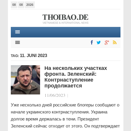
08
08
2026
11. JUNI 2023
TAG:
На нескольких участках
фронта. Зеленский:
Контрнаступление
продолжается
11/06/2023
|
Уже несколько дней российские блогеры сообщают о
начале украинского контрнаступления. Украина
долгое время держалась в тени. Президент
Зеленский сейчас отходит от этого. Он подтверждает