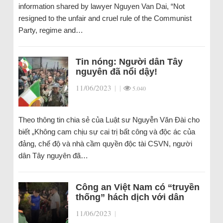
information shared by lawyer Nguyen Van Dai, “Not
resigned to the unfair and cruel rule of the Communist
Party, regime and…
Tin nóng: Người dân Tây
nguyên đã nổi dậy!
11/06/2023
|
|
5.040
Theo thông tin chia sẻ của Luật sư Nguyễn Văn Đài cho
biết „Không cam chịu sự cai trị bất công và độc ác của
đảng, chế độ và nhà cầm quyền độc tài CSVN, người
dân Tây nguyên đã…
Công an Việt Nam có “truyền
thống” hách dịch với dân
11/06/2023
|