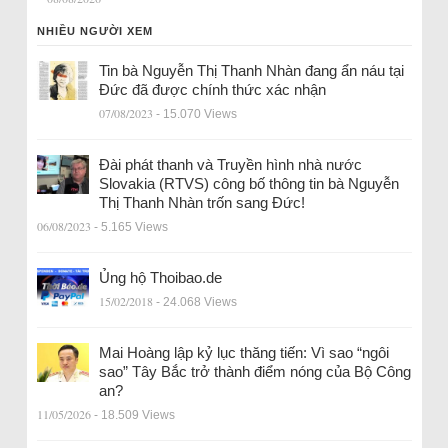
NHIỀU NGƯỜI XEM
Tin bà Nguyễn Thị Thanh Nhàn đang ẩn náu tại
Đức đã được chính thức xác nhận
07/08/2023
- 15.070 Views
Đài phát thanh và Truyền hình nhà nước
Slovakia (RTVS) công bố thông tin bà Nguyễn
Thị Thanh Nhàn trốn sang Đức!
06/08/2023
- 5.165 Views
Ủng hộ Thoibao.de
15/02/2018
- 24.068 Views
Mai Hoàng lập kỷ lục thăng tiến: Vì sao “ngôi
sao” Tây Bắc trở thành điểm nóng của Bộ Công
an?
11/05/2026
- 18.509 Views