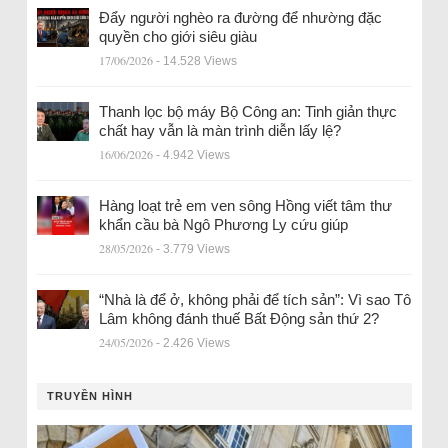
Đẩy người nghèo ra đường để nhường đặc
quyền cho giới siêu giàu
17/06/2026
- 14.528 Views
Thanh lọc bộ máy Bộ Công an: Tinh giản thực
chất hay vẫn là màn trình diễn lấy lệ?
16/06/2026
- 4.942 Views
Hàng loạt trẻ em ven sông Hồng viết tâm thư
khẩn cầu bà Ngô Phương Ly cứu giúp
28/05/2026
- 3.779 Views
“Nhà là để ở, không phải để tích sản”: Vì sao Tô
Lâm không đánh thuế Bất Động sản thứ 2?
24/05/2026
- 2.426 Views
TRUYỀN HÌNH