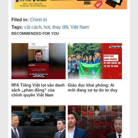
Filed in:
Chính trị
Tags:
cải cách
,
hot
,
thay đổi
,
Việt Nam
RECOMMENDED FOR YOU
RFA Tiếng Việt lọt vào danh
Giáo dục khai phóng: Ai
sách „phản động“ của
mới đang sợ tự do tư duy
chính quyền Việt Nam