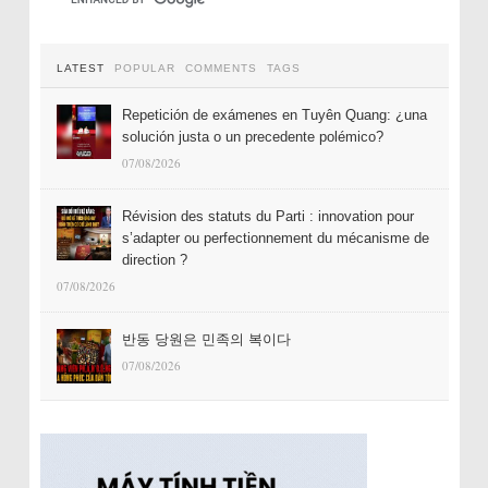
LATEST
POPULAR
COMMENTS
TAGS
Repetición de exámenes en Tuyên Quang: ¿una
solución justa o un precedente polémico?
07/08/2026
Révision des statuts du Parti : innovation pour
s’adapter ou perfectionnement du mécanisme de
direction ?
07/08/2026
반동 당원은 민족의 복이다
07/08/2026