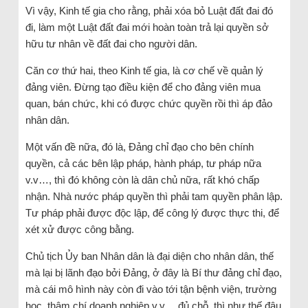
Vì vậy, Kinh tế gia cho rằng, phải xóa bỏ Luật đất đai đó
đi, làm một Luật đất đai mới hoàn toàn trả lại quyền sở
hữu tư nhân về đất đai cho người dân.
Căn cơ thứ hai, theo Kinh tế gia, là cơ chế về quản lý
đảng viên. Đừng tạo điều kiện để cho đảng viên mua
quan, bán chức, khi có được chức quyền rồi thì áp đảo
nhân dân.
Một vấn đề nữa, đó là, Đảng chỉ đạo cho bên chính
quyền, cả các bên lập pháp, hành pháp, tư pháp nữa
v.v…, thì đó không còn là dân chủ nữa, rất khó chấp
nhận. Nhà nước pháp quyền thì phải tam quyền phân lập.
Tư pháp phải được độc lập, để công lý được thực thi, để
xét xử được công bằng.
Chủ tịch Ủy ban Nhân dân là đại diện cho nhân dân, thế
mà lại bị lãnh đạo bởi Đảng, ở đây là Bí thư đảng chỉ đạo,
mà cái mô hình này còn đi vào tới tận bệnh viện, trường
học, thậm chí doanh nghiệp v.v… đủ chỗ, thì như thế đâu