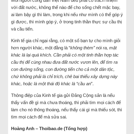
Mỗi người công dân Việt Nam đều phải có trách nhiệm
với đất nước, không thể nào để cho sống chết mặc bay,
ai làm bậy gì thì làm, trong khi nếu như mình có thể góp ý
gì được, thì mình góp ý, ở trong tinh thần thực sự cầu thị
và cầu tiến.
Kinh tế gia chỉ ngại rằng, có một số bạn tự cho mình giỏi
hơn người khác, một đằng là “
không thèm” nói ra, mặt
khác là lại quá khích. Cần phải có một tinh thần hợp tác
cầu thị để cùng nhau đưa đất nước vươn lên, để tìm ra
con đường sống, con đường tiến cho cả một dân tộc,
chứ không phải là chỉ trích, chê bai thiếu xây dựng này
khác, hoặc là một thái độ khác là “cầu an
”.
Thông điệp của Kinh tế gia gửi Đảng Cộng sản là nếu
thấy vấn đề gì mà chưa thoáng, thì phải tìm mọi cách để
làm cho nó thông thoáng, nếu thấy cái gì mà thiếu sót, thì
tìm mọi cách để mà sửa sai.
Hoàng Anh – Thoibao.de (Tổng hợp)