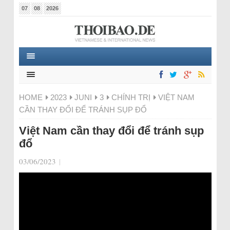
07
08
2026
HOME
2023
JUNI
3
CHÍNH TRỊ
VIỆT NAM
CẦN THAY ĐỔI ĐỂ TRÁNH SỤP ĐỔ
Việt Nam cần thay đổi để tránh sụp
đổ
03/06/2023
|