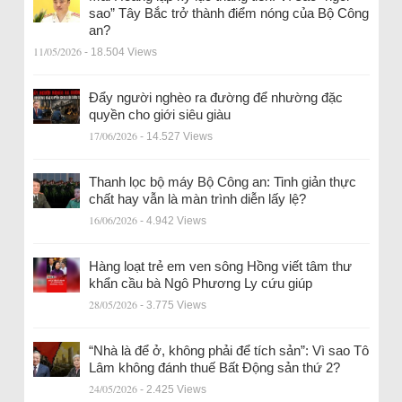
sao” Tây Bắc trở thành điểm nóng của Bộ Công
an?
11/05/2026
- 18.504 Views
Đẩy người nghèo ra đường để nhường đặc
quyền cho giới siêu giàu
17/06/2026
- 14.527 Views
Thanh lọc bộ máy Bộ Công an: Tinh giản thực
chất hay vẫn là màn trình diễn lấy lệ?
16/06/2026
- 4.942 Views
Hàng loạt trẻ em ven sông Hồng viết tâm thư
khẩn cầu bà Ngô Phương Ly cứu giúp
28/05/2026
- 3.775 Views
“Nhà là để ở, không phải để tích sản”: Vì sao Tô
Lâm không đánh thuế Bất Động sản thứ 2?
24/05/2026
- 2.425 Views