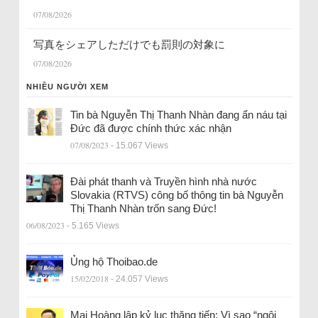
07/08/2026
写真をシェアしただけでも罰則の対象に
07/08/2026
NHIỀU NGƯỜI XEM
Tin bà Nguyễn Thị Thanh Nhàn đang ẩn náu tại
Đức đã được chính thức xác nhận
07/08/2023
- 15.067 Views
Đài phát thanh và Truyền hình nhà nước
Slovakia (RTVS) công bố thông tin bà Nguyễn
Thị Thanh Nhàn trốn sang Đức!
06/08/2023
- 5.165 Views
Ủng hộ Thoibao.de
15/02/2018
- 24.057 Views
Mai Hoàng lập kỷ lục thăng tiến: Vì sao “ngôi