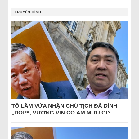
TRUYỀN HÌNH
TÔ LÂM VỪA NHẬN CHỦ TỊCH ĐÃ DÍNH
„DỚP“, VƯỢNG VIN CÓ ÂM MƯU GÌ?