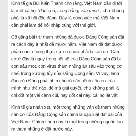
Kinh tế gia Bùi Kiến Thành cho rằng, Việt Nam cần đi tới
là một xã hội “
dân chủ, công bằng, văn minh
”, chứ không
phải là xã hội độc đảng. Đây là công việc mà Việt Nam
cần phải làm để hội nhập cùng với thế giới.
Cố gắng bài trừ tham nhũng đã được Đảng Cộng sản đặt
ra cách đây ít nhất đã mười năm. Việt Nam đã đạt được
phần nào, nhưng thực sự nó chưa phải là căn cơ. Căn
cơ ở đây là ngay trong nội bộ của Đảng Cộng sản đã bị
con sâu mọt, con virus tham nhũng ăn sâu vào trong cơ
chế, trong xương tủy của Đảng Cộng sản. Vì vậy, lãnh
đạo của Đảng phải nhìn cho rõ căn bệnh căn cơ của
mình như thế nào, để mà giải quyết, chứ không phải là
chỉ đốt một vài cành củi, hay đốt cái này, cái nọ lặt vặt.
Kinh tế gia nhận xét, một trong những vấn đề tham nhũng
căn cơ của Đảng Cộng sản chính là đạo luật đất đai của
Việt Nam. Chính sách này là một trong những nguồn tạo
ra tham nhũng ở đất nước này.