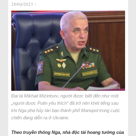
28/04/2023
|
Đại tá Mikhail Mizintsev, người được biết đến như một
„người được Putin yêu thích“ đã trở nên khét tiếng sau
khi Nga phá hủy tàn bạo thành phố Mariupol trong cuộc
chiến đang diễn ra ở Ukraine.
Theo truyền thông Nga, nhà độc tài hoang tưởng của