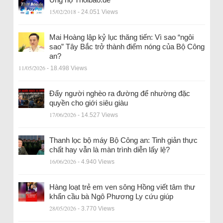
15/02/2018
- 24.051 Views
Mai Hoàng lập kỷ lục thăng tiến: Vì sao “ngôi
sao” Tây Bắc trở thành điểm nóng của Bộ Công
an?
11/05/2026
- 18.498 Views
Đẩy người nghèo ra đường để nhường đặc
quyền cho giới siêu giàu
17/06/2026
- 14.527 Views
Thanh lọc bộ máy Bộ Công an: Tinh giản thực
chất hay vẫn là màn trình diễn lấy lệ?
16/06/2026
- 4.940 Views
Hàng loạt trẻ em ven sông Hồng viết tâm thư
khẩn cầu bà Ngô Phương Ly cứu giúp
28/05/2026
- 3.770 Views