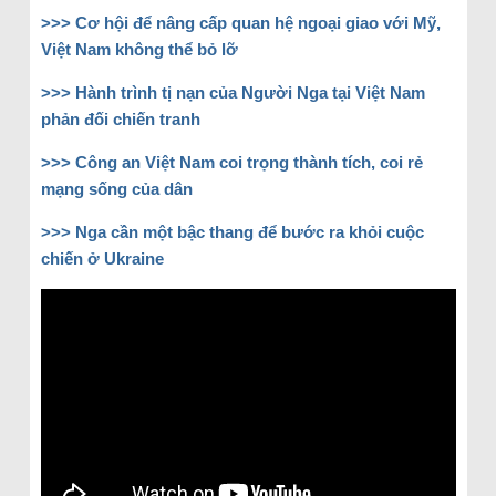
>>> Cơ hội để nâng cấp quan hệ ngoại giao với Mỹ,
Việt Nam không thể bỏ lỡ
>>> Hành trình tị nạn của Người Nga tại Việt Nam
phản đối chiến tranh
>>> Công an Việt Nam coi trọng thành tích, coi rẻ
mạng sống của dân
>>> Nga cần một bậc thang để bước ra khỏi cuộc
chiến ở Ukraine