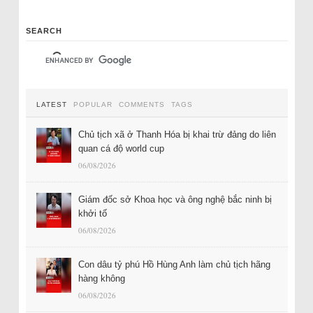
SEARCH
LATEST
POPULAR
COMMENTS
TAGS
Chủ tịch xã ở Thanh Hóa bị khai trừ đảng do liên
quan cá độ world cup
06/08/2026
Giám đốc sở Khoa học và ông nghệ bắc ninh bị
khởi tố
06/08/2026
Con dâu tỷ phú Hồ Hùng Anh làm chủ tịch hãng
hàng không
06/08/2026