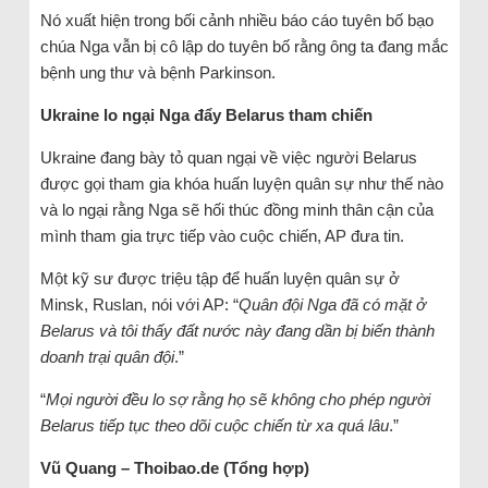
Nó xuất hiện trong bối cảnh nhiều báo cáo tuyên bố bạo
chúa Nga vẫn bị cô lập do tuyên bố rằng ông ta đang mắc
bệnh ung thư và bệnh Parkinson.
Ukraine lo ngại Nga đẩy Belarus tham chiến
Ukraine đang bày tỏ quan ngại về việc người Belarus
được gọi tham gia khóa huấn luyện quân sự như thế nào
và lo ngại rằng Nga sẽ hối thúc đồng minh thân cận của
mình tham gia trực tiếp vào cuộc chiến, AP đưa tin.
Một kỹ sư được triệu tập để huấn luyện quân sự ở
Minsk, Ruslan, nói với AP: “
Quân đội Nga đã có mặt ở
Belarus và tôi thấy đất nước này đang dần bị biến thành
doanh trại quân đội
.”
“
Mọi người đều lo sợ rằng họ sẽ không cho phép người
Belarus tiếp tục theo dõi cuộc chiến từ xa quá lâu
.”
Vũ Quang – Thoibao.de (Tổng hợp)