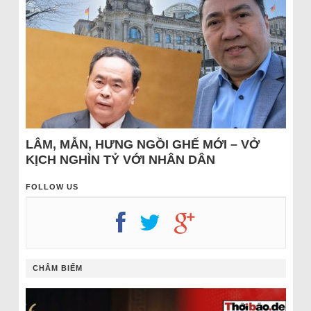
LÂM, MẪN, HƯNG NGỒI GHẾ MỚI – VỞ
KỊCH NGHÌN TỶ VỚI NHÂN DÂN
FOLLOW US
CHÂM BIẾM