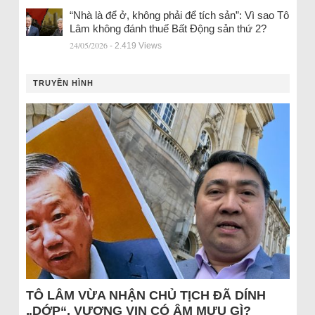
“Nhà là để ở, không phải để tích sản”: Vì sao Tô
Lâm không đánh thuế Bất Động sản thứ 2?
24/05/2026
- 2.419 Views
TRUYỀN HÌNH
TÔ LÂM VỪA NHẬN CHỦ TỊCH ĐÃ DÍNH
„DỚP“, VƯỢNG VIN CÓ ÂM MƯU GÌ?