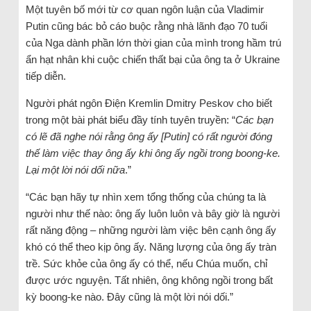
Một tuyên bố mới từ cơ quan ngôn luận của Vladimir
Putin cũng bác bỏ cáo buộc rằng nhà lãnh đạo 70 tuổi
của Nga dành phần lớn thời gian của mình trong hầm trú
ẩn hạt nhân khi cuộc chiến thất bại của ông ta ở Ukraine
tiếp diễn.
Người phát ngôn Điện Kremlin Dmitry Peskov cho biết
trong một bài phát biểu đầy tính tuyên truyền: “
Các bạn
có lẽ đã nghe nói rằng ông ấy [Putin] có rất người đóng
thế làm việc thay ông ấy khi ông ấy ngồi trong boong-ke.
Lại một lời nói dối nữa
.”
“Các bạn hãy tự nhìn xem tổng thống của chúng ta là
người như thế nào: ông ấy luôn luôn và bây giờ là người
rất năng động – những người làm việc bên cạnh ông ấy
khó có thể theo kịp ông ấy. Năng lượng của ông ấy tràn
trề. Sức khỏe của ông ấy có thể, nếu Chúa muốn, chỉ
được ước nguyện. Tất nhiên, ông không ngồi trong bất
kỳ boong-ke nào. Đây cũng là một lời nói dối.”