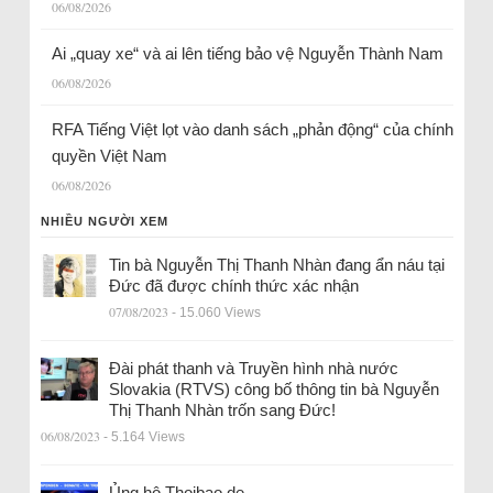
06/08/2026
Ai „quay xe“ và ai lên tiếng bảo vệ Nguyễn Thành Nam
06/08/2026
RFA Tiếng Việt lọt vào danh sách „phản động“ của chính
quyền Việt Nam
06/08/2026
NHIỀU NGƯỜI XEM
Tin bà Nguyễn Thị Thanh Nhàn đang ẩn náu tại
Đức đã được chính thức xác nhận
07/08/2023
- 15.060 Views
Đài phát thanh và Truyền hình nhà nước
Slovakia (RTVS) công bố thông tin bà Nguyễn
Thị Thanh Nhàn trốn sang Đức!
06/08/2023
- 5.164 Views
Ủng hộ Thoibao.de