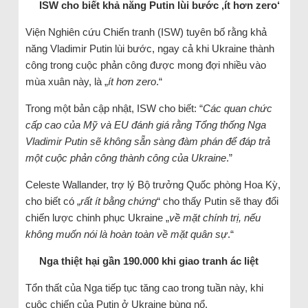
ISW cho biết khả năng Putin lùi bước ‚ít hơn zero‘
Viện Nghiên cứu Chiến tranh (ISW) tuyên bố rằng khả
năng Vladimir Putin lùi bước, ngay cả khi Ukraine thành
công trong cuộc phản công được mong đợi nhiều vào
mùa xuân này, là „
ít hơn zero
.“
Trong một bản cập nhật, ISW cho biết: “
Các quan chức
cấp cao của Mỹ và EU đánh giá rằng Tổng thống Nga
Vladimir Putin sẽ không sẵn sàng đàm phán để đáp trả
một cuộc phản công thành công của Ukraine
.”
Celeste Wallander, trợ lý Bộ trưởng Quốc phòng Hoa Kỳ,
cho biết có „
rất ít bằng chứng
“ cho thấy Putin sẽ thay đổi
chiến lược chinh phục Ukraine „
về mặt chính trị, nếu
không muốn nói là hoàn toàn về mặt quân sự
.“
Nga thiệt hại gần 190.000 khi giao tranh ác liệt
Tổn thất của Nga tiếp tục tăng cao trong tuần này, khi
cuộc chiến của Putin ở Ukraine bùng nổ.