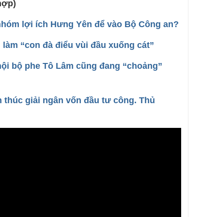
hợp)
hóm lợi ích Hưng Yên để vào Bộ Công an?
 làm “con đà điểu vùi đầu xuống cát”
nội bộ phe Tô Lâm cũng đang “choảng”
 thúc giải ngân vốn đầu tư công. Thủ