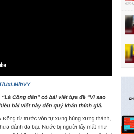
05/08
/gTiUxLMihVY
 “Là Công dân” có bài viết tựa đề “Vì sao
iệu bài viết này đến quý khán thính giả.
Á Đông từ trước vốn tự xưng hùng xưng thánh,
hưa đánh đã bại. Nước bị người lấy mất như