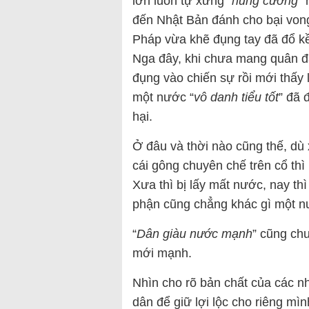
lớn luôn tự xưng “
hùng cường
”
đến Nhật Bản đánh cho bại vong
Pháp vừa khẽ đụng tay đã đổ kền
Nga đây, khi chưa mang quân đá
đụng vào chiến sự rồi mới thấ
một nước “
vô danh tiểu tốt
” đã 
hại.
Ở đâu và thời nào cũng thế, dù
cái gông chuyên chế trên cổ th
Xưa thì bị lấy mất nước, nay th
phận cũng chẳng khác gì một n
“
Dân giàu nước mạnh
” cũng ch
mới mạnh.
Nhìn cho rõ bản chất của các n
dân để giữ lợi lộc cho riêng mì