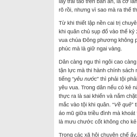
lấy trái táo trên bàn ăn, là cớ 
rõ rồi, nhưng vì sao mà ra thế t
Từ khi thiết lập nền cai trị ch
khi quân chủ sụp đổ vào thế kỷ 
vua chúa Đông phương không ph
phúc mà là giữ ngai vàng.
Dân càng ngu thì ngôi cao càng 
tận lực mà thi hành chính sách
tiếng “
yêu nước
” thì phải tội p
yêu vua. Trong dân nếu có kẻ nà
thực ra là sai khiến và nắm chặt
mắc vào tội khi quân. “
Về quê
” 
áo mũ giữa triều đình mà khoát t
là mưu chước cốt không cho kẻ 
Trong các xã hội chuyên chế ấy, 