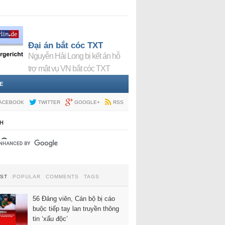
Đại án bắt cóc TXT
Nguyễn Hải Long bị kết án hỗ
trợ mật vụ VN bắt cóc TXT
E
ACEBOOK
TWITTER
GOOGLE+
RSS
H
EST
POPULAR
COMMENTS
TAGS
56 Đảng viên, Cán bộ bị cáo
buộc tiếp tay lan truyền thông
tin ‘xấu độc’