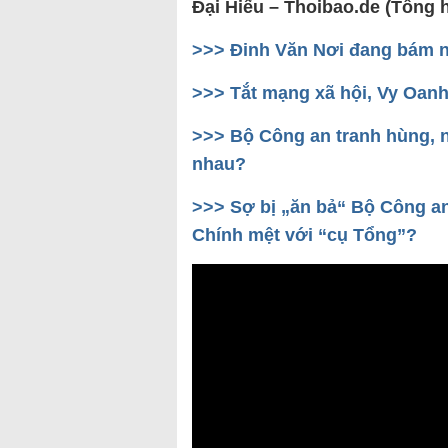
Đại Hiếu – Thoibao.de (Tổng 
>>> Đinh Văn Nơi đang bám n
>>> Tắt mạng xã hội, Vy Oanh
>>> Bộ Công an tranh hùng, 
nhau?
>>> Sợ bị „ăn bả“ Bộ Công an
Chính mệt với “cụ Tổng”?