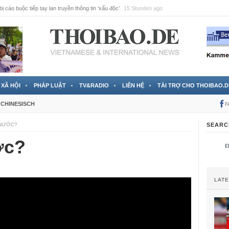
ị cáo buộc tiếp tay lan truyền thông tin ‘xấu độc’
15 Stunden ago
XÃ HỘI
PHÁP LUẬT
TV&RADIO
LIÊN HỆ
TÀI TRỢ CHO THOIBAO.D
CHINESISCH
F
 NƯỚC?
SEARC
ớc?
LAT