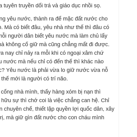
a tuyên truyền dối trá và giáo dục nhồi sọ.
ông yêu nước, thành ra để mặc đất nước cho
 Mà có biết đâu, yêu nhà như thế thì đâu có
mỗi người dân biết yêu nước mà làm chủ lấy
 nhà không cố giữ mà cũng chẳng mất đi được.
a nay chỉ nảy ra mỗi khi có ngoại xâm chứ
êu nước mà nếu chỉ có đến thế thì khác nào
ác? Yêu nước là phải vừa lo giữ nước vừa nỗ
thế mới là người có trí não.
 cổng nhà mình, thấy hàng xóm bị nạn thì
hữu sự thì chớ coi là việc chẳng can hệ. Chỉ
 chuyên chế, thiết lập quyền lợi quốc dân, xây
ị, mà giữ gìn đất nước cho con cháu mình