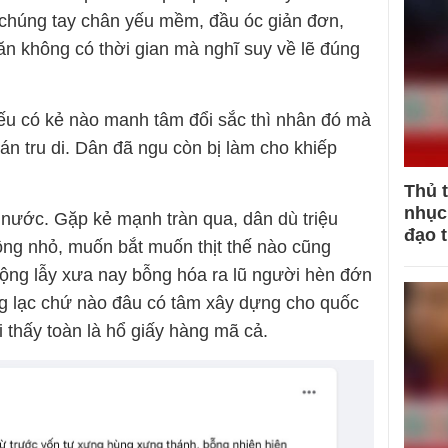
 chúng tay chân yếu mềm, đầu óc giản đơn,
ăn không có thời gian mà nghĩ suy về lẽ đúng
u có kẻ nào manh tâm đổi sắc thì nhân đó mà
 án tru di. Dân đã ngu còn bị làm cho khiếp
Thủ 
nhục 
t nước. Gặp kẻ mạnh tràn qua, dân dù triệu
đạo 
uồng nhỏ, muốn bắt muốn thịt thế nào cũng
 lộng lẫy xưa nay bỗng hóa ra lũ người hèn đớn
ởng lạc chứ nào đâu có tâm xây dựng cho quốc
 thấy toàn là hổ giấy hàng mã cả.