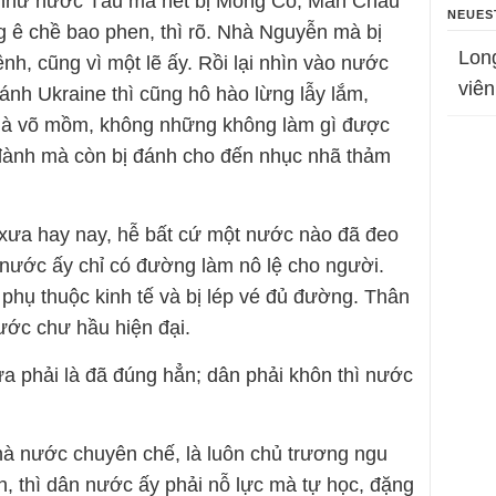
 như nước Tàu mà hết bị Mông Cổ, Mãn Châu
NEUES
 ê chề bao phen, thì rõ. Nhà Nguyễn mà bị
Lon
h, cũng vì một lẽ ấy. Rồi lại nhìn vào nước
viên
nh Ukraine thì cũng hô hào lừng lẫy lắm,
y là võ mồm, không những không làm gì được
đành mà còn bị đánh cho đến nhục nhã thảm
 xưa hay nay, hễ bất cứ một nước nào đã đeo
ì nước ấy chỉ có đường làm nô lệ cho người.
ì phụ thuộc kinh tế và bị lép vé đủ đường. Thân
ước chư hầu hiện đại.
ưa phải là đã đúng hẳn; dân phải khôn thì nước
hà nước chuyên chế, là luôn chủ trương ngu
nh, thì dân nước ấy phải nỗ lực mà tự học, đặng