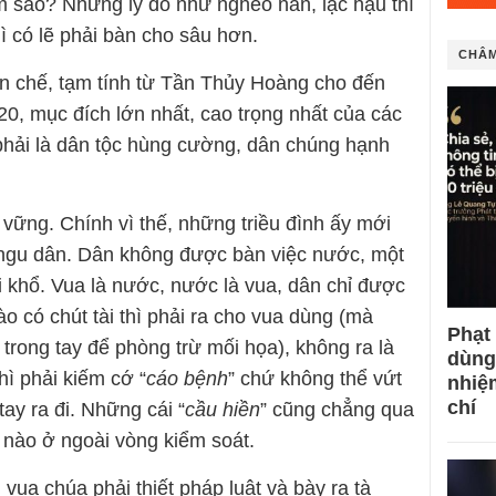
làm sao? Những lý do như nghèo nàn, lạc hậu thì
hì có lẽ phải bàn cho sâu hơn.
CHÂM
uyên chế, tạm tính từ Tần Thủy Hoàng cho đến
20, mục đích lớn nhất, cao trọng nhất của các
ải là dân tộc hùng cường, dân chúng hạnh
vững. Chính vì thế, những triều đình ấy mới
 ngu dân. Dân không được bàn việc nước, một
hải khổ. Vua là nước, nước là vua, dân chỉ được
o có chút tài thì phải ra cho vua dùng (mà
Phạt
 trong tay để phòng trừ mối họa), không ra là
dùng
thì phải kiếm cớ “
cáo bệnh
” chứ không thể vứt
nhiệ
chí
ay ra đi. Những cái “
cầu hiền
” cũng chẳng qua
nào ở ngoài vòng kiểm soát.
vua chúa phải thiết pháp luật và bày ra tà