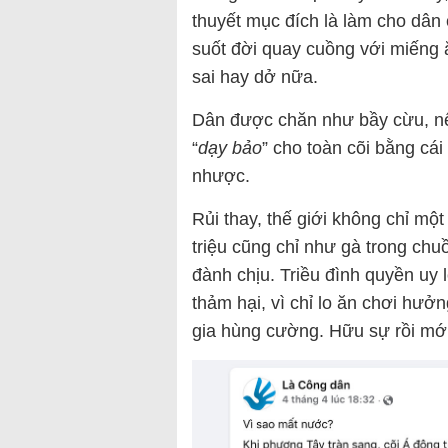
thuyết mục đích là làm cho dân
suốt đời quay cuồng với miếng 
sai hay dở nữa.
Dân được chăn như bầy cừu, nế
“
dạy bảo
” cho toàn cõi bằng cái
nhược.
Rủi thay, thế giới không chỉ mộ
triệu cũng chỉ như gà trong ch
đành chịu. Triều đình quyền uy
thảm hại, vì chỉ lo ăn chơi hư
gia hùng cường. Hữu sự rồi mới