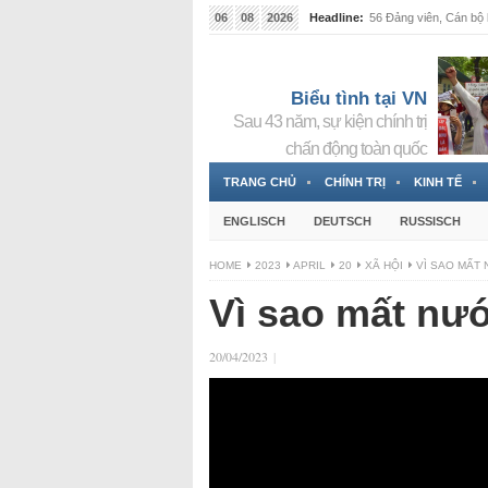
06
08
2026
Headline:
56 Đảng viên, Cán bộ b
Biểu tình tại VN
Sau 43 năm, sự kiện chính trị
chấn động toàn quốc
TRANG CHỦ
CHÍNH TRỊ
KINH TẾ
ENGLISCH
DEUTSCH
RUSSISCH
HOME
2023
APRIL
20
XÃ HỘI
VÌ SAO MẤT
Vì sao mất nư
20/04/2023
|