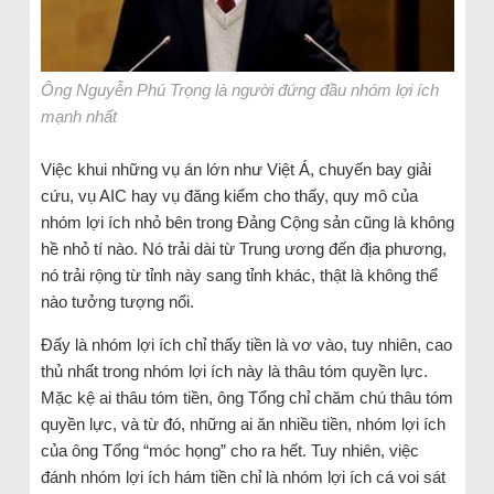
Ông Nguyễn Phú Trọng là người đứng đầu nhóm lợi ích
mạnh nhất
Việc khui những vụ án lớn như Việt Á, chuyến bay giải
cứu, vụ AIC hay vụ đăng kiểm cho thấy, quy mô của
nhóm lợi ích nhỏ bên trong Đảng Cộng sản cũng là không
hề nhỏ tí nào. Nó trải dài từ Trung ương đến địa phương,
nó trải rộng từ tỉnh này sang tỉnh khác, thật là không thể
nào tưởng tượng nổi.
Đấy là nhóm lợi ích chỉ thấy tiền là vơ vào, tuy nhiên, cao
thủ nhất trong nhóm lợi ích này là thâu tóm quyền lực.
Mặc kệ ai thâu tóm tiền, ông Tổng chỉ chăm chú thâu tóm
quyền lực, và từ đó, những ai ăn nhiều tiền, nhóm lợi ích
của ông Tổng “móc họng” cho ra hết. Tuy nhiên, việc
đánh nhóm lợi ích hám tiền chỉ là nhóm lợi ích cá voi sát