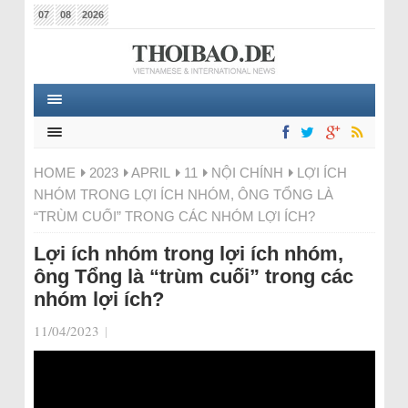
07
08
2026
HOME
2023
APRIL
11
NỘI CHÍNH
LỢI ÍCH
NHÓM TRONG LỢI ÍCH NHÓM, ÔNG TỔNG LÀ
“TRÙM CUỐI” TRONG CÁC NHÓM LỢI ÍCH?
Lợi ích nhóm trong lợi ích nhóm,
ông Tổng là “trùm cuối” trong các
nhóm lợi ích?
11/04/2023
|