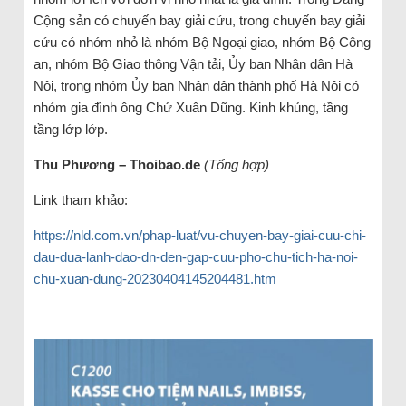
Cộng sản có chuyến bay giải cứu, trong chuyến bay giải
cứu có nhóm nhỏ là nhóm Bộ Ngoại giao, nhóm Bộ Công
an, nhóm Bộ Giao thông Vận tải, Ủy ban Nhân dân Hà
Nội, trong nhóm Ủy ban Nhân dân thành phố Hà Nội có
nhóm gia đình ông Chử Xuân Dũng. Kinh khủng, tầng
tầng lớp lớp.
Thu Phương – Thoibao.de
(Tổng hợp)
Link tham khảo:
https://nld.com.vn/phap-luat/vu-chuyen-bay-giai-cuu-chi-
dau-dua-lanh-dao-dn-den-gap-cuu-pho-chu-tich-ha-noi-
chu-xuan-dung-20230404145204481.htm