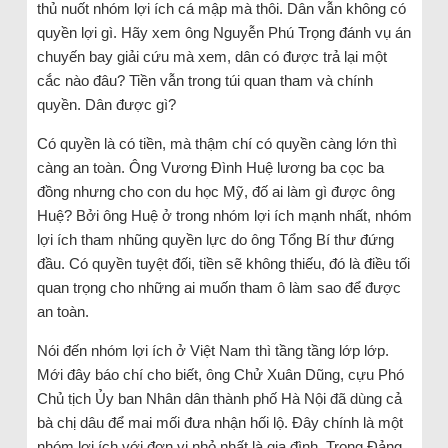
thủ nuốt nhóm lợi ích cá mập mà thôi. Dân vẫn không có
quyền lợi gì. Hãy xem ông Nguyễn Phú Trọng đánh vụ án
chuyến bay giải cứu mà xem, dân có được trả lại một
cắc nào đâu? Tiền vẫn trong túi quan tham và chính
quyền. Dân được gì?
Có quyền là có tiền, mà thậm chí có quyền càng lớn thì
càng an toàn. Ông Vương Đình Huệ lương ba cọc ba
đồng nhưng cho con du học Mỹ, đố ai làm gì được ông
Huệ? Bởi ông Huệ ở trong nhóm lợi ích mạnh nhất, nhóm
lợi ích tham nhũng quyền lực do ông Tổng Bí thư đứng
đầu. Có quyền tuyệt đối, tiền sẽ không thiếu, đó là điều tối
quan trọng cho những ai muốn tham ô làm sao để được
an toàn.
Nói đến nhóm lợi ích ở Việt Nam thì tầng tầng lớp lớp.
Mới đây báo chí cho biết, ông Chử Xuân Dũng, cựu Phó
Chủ tịch Ủy ban Nhân dân thành phố Hà Nội đã dùng cả
bà chị dâu để mai mối đưa nhận hối lộ. Đây chính là một
nhóm lợi ích với đơn vị nhỏ nhất là gia đình. Trong Đảng