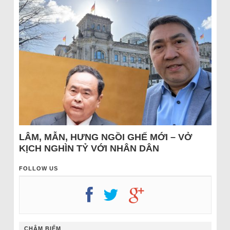
LÂM, MẪN, HƯNG NGỒI GHẾ MỚI – VỞ
KỊCH NGHÌN TỶ VỚI NHÂN DÂN
FOLLOW US
CHÂM BIẾM