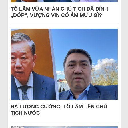
TÔ LÂM VỪA NHẬN CHỦ TỊCH ĐÃ DÍNH
„DỚP“, VƯỢNG VIN CÓ ÂM MƯU GÌ?
ĐÁ LƯƠNG CƯỜNG, TÔ LÂM LÊN CHỦ
TỊCH NƯỚC