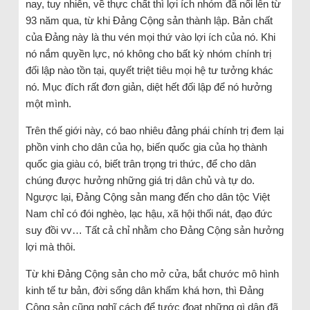
nay, tuy nhiên, về thực chất thì lợi ích nhóm đã nổi lên từ
93 năm qua, từ khi Đảng Cộng sản thành lập. Bản chất
của Đảng này là thu vén mọi thứ vào lợi ích của nó. Khi
nó nắm quyền lực, nó không cho bất kỳ nhóm chính trị
đối lập nào tồn tại, quyết triệt tiêu mọi hệ tư tưởng khác
nó. Mục đích rất đơn giản, diệt hết đối lập để nó hưởng
một mình.
Trên thế giới này, có bao nhiêu đảng phái chính trị đem lại
phồn vinh cho dân của họ, biến quốc gia của họ thành
quốc gia giàu có, biết trân trọng tri thức, để cho dân
chúng được hưởng những giá trị dân chủ và tự do.
Ngược lại, Đảng Cộng sản mang đến cho dân tộc Việt
Nam chỉ có đói nghèo, lạc hậu, xã hội thối nát, đạo đức
suy đồi vv… Tất cả chỉ nhằm cho Đảng Cộng sản hưởng
lợi mà thôi.
Từ khi Đảng Cộng sản cho mở cửa, bắt chước mô hình
kinh tế tư bản, đời sống dân khấm khá hơn, thì Đảng
Cộng sản cũng nghĩ cách để tước đoạt những gì dân đã