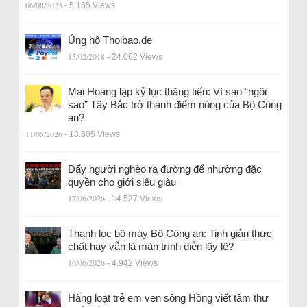
06/08/2023
- 5.165 Views
Ủng hộ Thoibao.de
15/02/2018
- 24.062 Views
Mai Hoàng lập kỷ lục thăng tiến: Vì sao “ngôi
sao” Tây Bắc trở thành điểm nóng của Bộ Công
an?
11/05/2026
- 18.505 Views
Đẩy người nghèo ra đường để nhường đặc
quyền cho giới siêu giàu
17/06/2026
- 14.527 Views
Thanh lọc bộ máy Bộ Công an: Tinh giản thực
chất hay vẫn là màn trình diễn lấy lệ?
16/06/2026
- 4.942 Views
Hàng loạt trẻ em ven sông Hồng viết tâm thư