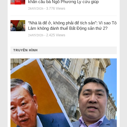
khẩn cầu bà Ngô Phương Ly cứu giúp
28/05/2026
- 3.776 Views
“Nhà là để ở, không phải để tích sản”: Vì sao Tô
Lâm không đánh thuế Bất Động sản thứ 2?
24/05/2026
- 2.425 Views
TRUYỀN HÌNH