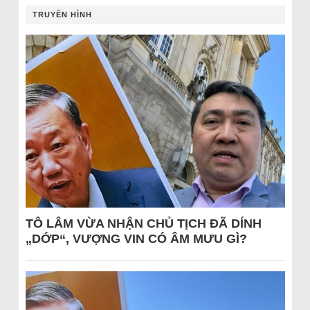
TRUYỀN HÌNH
TÔ LÂM VỪA NHẬN CHỦ TỊCH ĐÃ DÍNH
„DỚP“, VƯỢNG VIN CÓ ÂM MƯU GÌ?