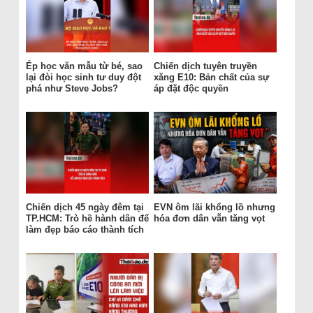
Ép học văn mẫu từ bé, sao
Chiến dịch tuyên truyền
lại đòi học sinh tư duy đột
xăng E10: Bản chất của sự
phá như Steve Jobs?
áp đặt độc quyền
Chiến dịch 45 ngày đêm tại
EVN ôm lãi khổng lồ nhưng
TP.HCM: Trò hề hành dân để
hóa đơn dân vẫn tăng vọt
làm đẹp báo cáo thành tích