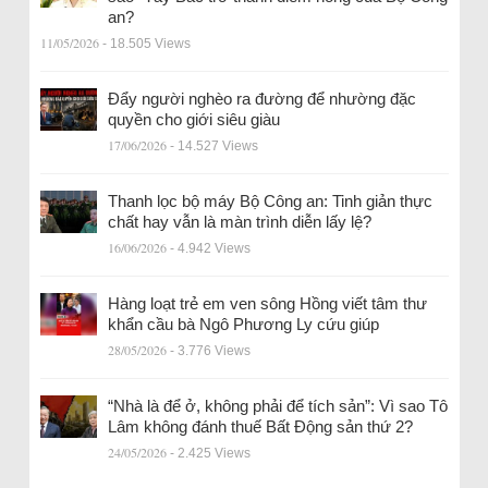
an?
11/05/2026
- 18.505 Views
Đẩy người nghèo ra đường để nhường đặc
quyền cho giới siêu giàu
17/06/2026
- 14.527 Views
Thanh lọc bộ máy Bộ Công an: Tinh giản thực
chất hay vẫn là màn trình diễn lấy lệ?
16/06/2026
- 4.942 Views
Hàng loạt trẻ em ven sông Hồng viết tâm thư
khẩn cầu bà Ngô Phương Ly cứu giúp
28/05/2026
- 3.776 Views
“Nhà là để ở, không phải để tích sản”: Vì sao Tô
Lâm không đánh thuế Bất Động sản thứ 2?
24/05/2026
- 2.425 Views