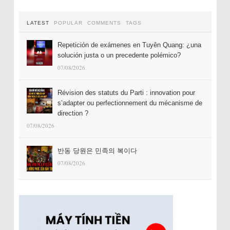
LATEST
POPULAR
COMMENTS
TAGS
Repetición de exámenes en Tuyên Quang: ¿una
solución justa o un precedente polémico?
07/08/2026
Révision des statuts du Parti : innovation pour
s’adapter ou perfectionnement du mécanisme de
direction ?
07/08/2026
반동 당원은 민족의 복이다
07/08/2026