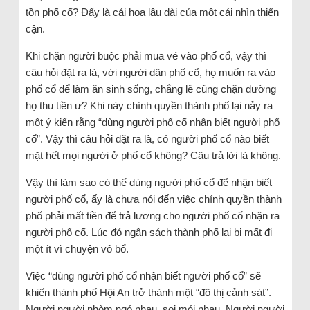
tồn phố cổ? Đấy là cái họa lâu dài của một cái nhìn thiển
cận.
Khi chặn người buộc phải mua vé vào phố cổ, vậy thì
câu hỏi đặt ra là, với người dân phố cổ, họ muốn ra vào
phố cổ để làm ăn sinh sống, chẳng lẽ cũng chặn đường
họ thu tiền ư? Khi này chính quyền thành phố lại nảy ra
một ý kiến rằng “dùng người phố cổ nhận biết người phố
cổ”. Vậy thì câu hỏi đặt ra là, có người phố cổ nào biết
mặt hết mọi người ở phố cổ không? Câu trả lời là không.
Vậy thì làm sao có thể dùng người phố cổ để nhận biết
người phố cổ, ấy là chưa nói đến việc chính quyền thành
phố phải mất tiền để trả lương cho người phố cổ nhận ra
người phố cổ. Lúc đó ngân sách thành phố lại bị mất đi
một ít vì chuyện vô bổ.
Việc “dùng người phố cổ nhận biết người phố cổ” sẽ
khiến thành phố Hội An trở thành một “đô thị cảnh sát”.
Người người nhòm ngó nhau, soi mói nhau. Người người