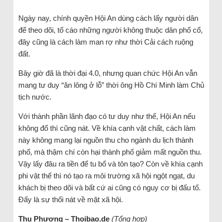
Ngày nay, chính quyền Hội An dùng cách lấy người dân
để theo dõi, tố cáo những người không thuộc dân phố cổ,
đây cũng là cách làm man rợ như thời Cải cách ruộng
đất.
Bây giờ đã là thời đại 4.0, nhưng quan chức Hội An vẫn
mang tư duy “ăn lông ở lỗ” thời ông Hồ Chí Minh làm Chủ
tịch nước.
Với thành phần lãnh đạo có tư duy như thế, Hội An nếu
không đổ thì cũng nát. Về khía cạnh vật chất, cách làm
này không mang lại nguồn thu cho ngành du lịch thành
phố, mà thậm chí còn hại thành phố giảm mất nguồn thu.
Vậy lấy đâu ra tiền để tu bổ và tôn tạo? Còn về khía cạnh
phi vật thể thì nó tạo ra môi trường xã hội ngột ngạt, du
khách bị theo dõi và bất cứ ai cũng có nguy cơ bị đấu tố.
Đấy là sự thối nát về mặt xã hội.
Thu Phương – Thoibao.de
(Tổng hợp)