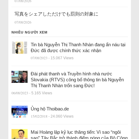
07/08/2026
写真をシェアしただけでも罰則の対象に
07/08/2026
NHIỀU NGƯỜI XEM
Tin bà Nguyễn Thị Thanh Nhàn đang ẩn náu tại
Đức đã được chính thức xác nhận
07/08/2023
- 15.067 Views
Đài phát thanh và Truyền hình nhà nước
Slovakia (RTVS) công bố thông tin bà Nguyễn
Thị Thanh Nhàn trốn sang Đức!
06/08/2023
- 5.165 Views
Ủng hộ Thoibao.de
15/02/2018
- 24.060 Views
Mai Hoàng lập kỷ lục thăng tiến: Vì sao “ngôi
sao” Tây Bắc trở thành điểm nóng của Bộ Công