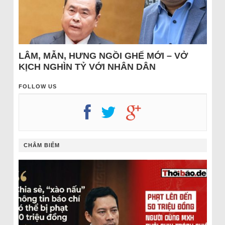
LÂM, MẪN, HƯNG NGỒI GHẾ MỚI – VỞ
KỊCH NGHÌN TỶ VỚI NHÂN DÂN
FOLLOW US
CHÂM BIẾM