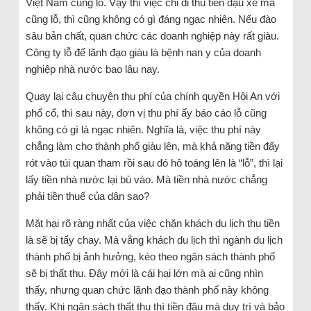
Việt Nam cũng lỗ. Vậy thì việc chỉ đi thu tiền đậu xe mà
cũng lỗ, thì cũng không có gì đáng ngạc nhiên. Nếu đào
sâu bản chất, quan chức các doanh nghiệp này rất giàu.
Công ty lỗ để lãnh đạo giàu là bệnh nan y của doanh
nghiệp nhà nước bao lâu nay.
Quay lại câu chuyện thu phí của chính quyền Hội An với
phố cổ, thì sau này, đơn vị thu phí ấy báo cáo lỗ cũng
không có gì là ngạc nhiên. Nghĩa là, việc thu phí này
chẳng làm cho thành phố giàu lên, mà khả năng tiền đấy
rót vào túi quan tham rồi sau đó hô toáng lên là “lỗ”, thì lại
lấy tiền nhà nước lại bù vào. Mà tiền nhà nước chẳng
phải tiền thuế của dân sao?
Mặt hại rõ ràng nhất của việc chặn khách du lịch thu tiền
là sẽ bị tẩy chay. Mà vắng khách du lịch thì ngành du lịch
thành phố bị ảnh hưởng, kéo theo ngân sách thành phố
sẽ bị thất thu. Đây mới là cái hại lớn mà ai cũng nhìn
thấy, nhưng quan chức lãnh đạo thành phố này không
thấy. Khi ngân sách thất thu thì tiền đâu mà duy trì và bảo