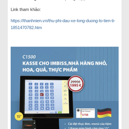
Link tham khảo:
https://thanhnien.vn/thu-phi-dau-xe-long-duong-lo-tien-ti-
1851470782.htm