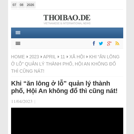
07
08
2026
HOME
2023
APRIL
11
XÃ HỘI
KHI “ĂN LÔNG
Ở LỖ” QUẢN LÝ THÀNH PHỐ, HỘI AN KHÔNG ĐỔ
THÌ CŨNG NÁT!
Khi “ăn lông ở lỗ” quản lý thành
phố, Hội An không đổ thì cũng nát!
11/04/2023
|