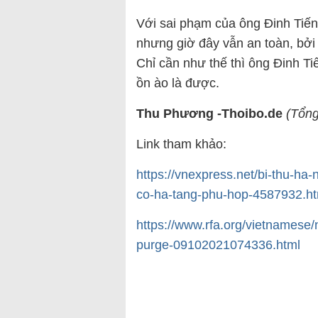
Với sai phạm của ông Đinh Tiến
nhưng giờ đây vẫn an toàn, bở
Chỉ cần như thế thì ông Đinh T
ồn ào là được.
Thu Phương -Thoibo.de
(Tổng
Link tham khảo:
https://vnexpress.net/bi-thu-ha
co-ha-tang-phu-hop-4587932.ht
https://www.rfa.org/vietnamese
purge-09102021074336.html