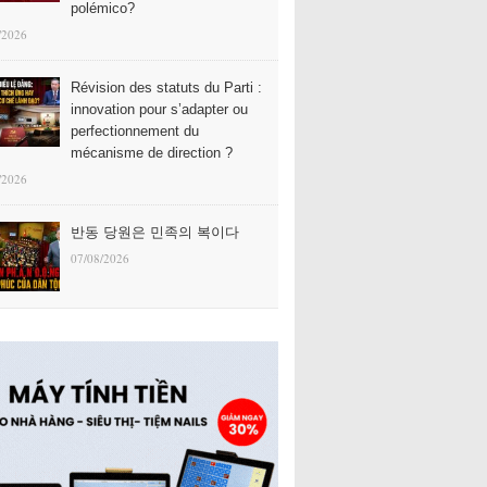
polémico?
/2026
Révision des statuts du Parti :
innovation pour s’adapter ou
perfectionnement du
mécanisme de direction ?
/2026
반동 당원은 민족의 복이다
07/08/2026