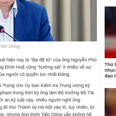
 Tiến Dũng
uệ hiện nay là “đại đệ tử” của ông Nguyễn Phú
Thủ 
g Đình Huệ cũng “hưởng sái” ít nhiều về sự
nhục 
của người có quyền lực nhất Đảng.
đạo 
 Trọng cho Ủy ban Kiểm tra Trung ương kỷ
 phạm trong thời kỳ ông làm Bộ trưởng Bộ Tài
i án kỷ luật này, nhiều người nghĩ ông
Bí thư Thành ủy Hà Nội vào lò, tuy nhiên, từ
ng, nhưng ông Đinh Tiến Dũng vẫn không hề