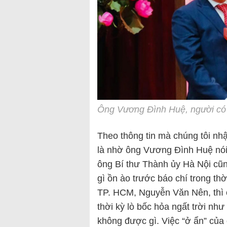
Ông Vương Đình Huệ, người có 
Theo thông tin mà chúng tôi nh
là nhờ ông Vương Đình Huệ nói 
ông Bí thư Thành ủy Hà Nội cũn
gì ồn ào trước báo chí trong th
TP. HCM, Nguyễn Văn Nên, thì 
thời kỳ lò bốc hỏa ngất trời như
không được gì. Việc “ở ẩn” của