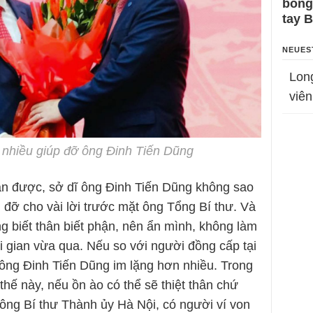
bỗng
tay 
NEUES
Lon
viên
nhiều giúp đỡ ông Đinh Tiến Dũng
ận được, sở dĩ ông Đinh Tiến Dũng không sao
đỡ cho vài lời trước mặt ông Tổng Bí thư. Và
g biết thân biết phận, nên ẩn mình, không làm
ời gian vừa qua. Nếu so với người đồng cấp tại
ông Đinh Tiến Dũng im lặng hơn nhiều. Trong
 thế này, nếu ồn ào có thể sẽ thiệt thân chứ
 ông Bí thư Thành ủy Hà Nội, có người ví von