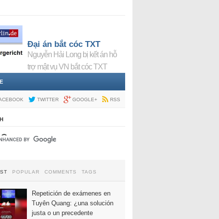
Đại án bắt cóc TXT
Nguyễn Hải Long bị kết án hỗ
trợ mật vụ VN bắt cóc TXT
E
ACEBOOK
TWITTER
GOOGLE+
RSS
H
EST
POPULAR
COMMENTS
TAGS
Repetición de exámenes en
Tuyên Quang: ¿una solución
justa o un precedente