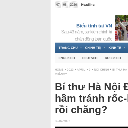
07
08
2026
Headline:
Tin bà Nguyễn Thị Thanh Nhàn đang ẩn náu tại Đức
Biểu tình tại VN
Sau 43 năm, sự kiện chính trị
chấn động toàn quốc
TRANG CHỦ
CHÍNH TRỊ
KINH TẾ
ENGLISCH
DEUTSCH
RUSSISCH
HOME
2023
APRIL
9
NỘI CHÍNH
BÍ THƯ HÀ
CHĂNG?
Bí thư Hà Nội 
hầm tránh rốc-k
rồi chăng?
09/04/2023
|