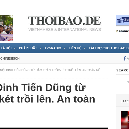
 đã được chính thức xác nhận
3 Jahren ago
XÃ HỘI
PHÁP LUẬT
TV&RADIO
LIÊN HỆ
TÀI TRỢ CHO THOIBAO.D
CHINESISCH
F
 NỘI ĐINH TIẾN DŨNG TỪ HẦM TRÁNH RỐC-KÉT TRỒI LÊN. AN TOÀN RỒI
SEARC
Đinh Tiến Dũng từ
ét trồi lên. An toàn
LAT