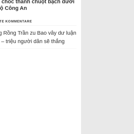
 chốc thành chuột bạch dưới
Bộ Công An
TE KOMMENTARE
g Rồng Trần
zu
Bao vây dư luận
 – triệu người dân sẽ thắng