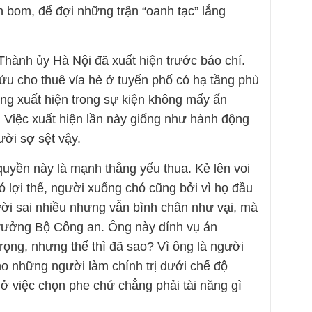
h bom, để đợi những trận “oanh tạc” lắng
Thành ủy Hà Nội đã xuất hiện trước báo chí.
ứu cho thuê vỉa hè ở tuyến phố có hạ tầng phù
ng xuất hiện trong sự kiện không mấy ấn
. Việc xuất hiện lần này giống như hành động
ười sợ sệt vậy.
quyền này là mạnh thắng yếu thua. Kẻ lên voi
 lợi thế, người xuống chó cũng bởi vì họ đầu
ời sai nhiều nhưng vẫn bình chân như vại, mà
trưởng Bộ Công an. Ông này dính vụ án
ọng, nhưng thế thì đã sao? Vì ông là người
ho những người làm chính trị dưới chế độ
 ở việc chọn phe chứ chẳng phải tài năng gì