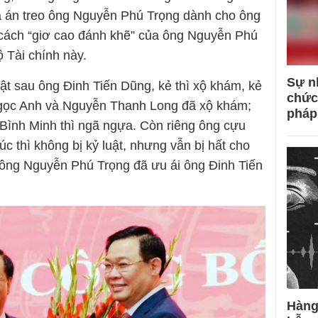
là án treo ông Nguyễn Phú Trọng dành cho ông
 cách “giơ cao đánh khẽ” của ông Nguyễn Phú
 Tài chính này.
Sự n
ật sau ông Đinh Tiến Dũng, kẻ thì xộ khám, kẻ
chức
Ngọc Anh và Nguyễn Thanh Long đã xộ khám;
pháp
ình Minh thì ngã ngựa. Còn riêng ông cựu
 thì không bị kỷ luật, nhưng vẫn bị hất cho
 ông Nguyễn Phú Trọng đã ưu ái ông Đinh Tiến
Hàng