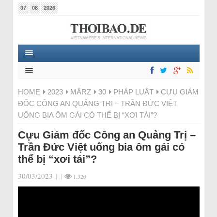
07
08
2026
HOME
2023
MÄRZ
30
PHÁP LUẬT
CỰU GIÁM
ĐỐC CÔNG AN QUẢNG TRỊ – TRẦN ĐỨC VIỆT
UỐNG BIA ÔM GÁI CÓ THỂ BỊ “XƠI TÁI”?
Cựu Giám đốc Công an Quảng Trị –
Trần Đức Việt uống bia ôm gái có
thể bị “xơi tái”?
30/03/2023
|
|
1.320