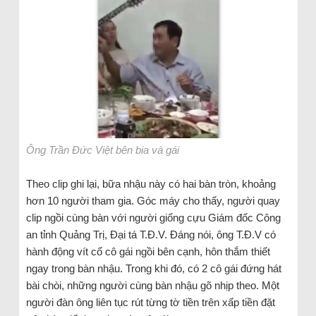
Ông Trần Đức Việt bên bia và gái
Theo clip ghi lại, bữa nhậu này có hai bàn tròn, khoảng
hơn 10 người tham gia. Góc máy cho thấy, người quay
clip ngồi cùng bàn với người giống cựu Giám đốc Công
an tỉnh Quảng Trị, Đại tá T.Đ.V. Đáng nói, ông T.Đ.V có
hành động vít cổ cô gái ngồi bên cạnh, hôn thắm thiết
ngay trong bàn nhậu. Trong khi đó, có 2 cô gái đứng hát
bài chòi, những người cùng bàn nhậu gõ nhịp theo. Một
người đàn ông liên tục rút từng tờ tiền trên xấp tiền đặt