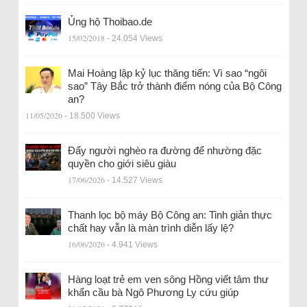
Ủng hộ Thoibao.de
15/02/2018
- 24.054 Views
Mai Hoàng lập kỷ lục thăng tiến: Vì sao “ngôi
sao” Tây Bắc trở thành điểm nóng của Bộ Công
an?
11/05/2026
- 18.500 Views
Đẩy người nghèo ra đường để nhường đặc
quyền cho giới siêu giàu
17/06/2026
- 14.527 Views
Thanh lọc bộ máy Bộ Công an: Tinh giản thực
chất hay vẫn là màn trình diễn lấy lệ?
16/06/2026
- 4.941 Views
Hàng loạt trẻ em ven sông Hồng viết tâm thư
khẩn cầu bà Ngô Phương Ly cứu giúp