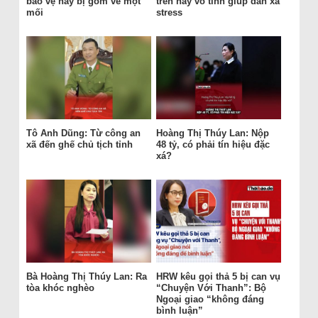
bảo vệ hay bị gom về một
trên hay vô tình giúp dân xả
mối
stress
Tô Anh Dũng: Từ công an
Hoàng Thị Thúy Lan: Nộp
xã đến ghế chủ tịch tỉnh
48 tỷ, có phải tín hiệu đặc
xá?
Bà Hoàng Thị Thúy Lan: Ra
HRW kêu gọi thả 5 bị can vụ
tòa khóc nghèo
“Chuyện Với Thanh”: Bộ
Ngoại giao “không đáng
bình luận”