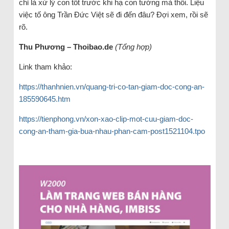
chỉ là xử lý con tốt trước khi hạ con tướng mà thôi. Liệu
việc tố ông Trần Đức Việt sẽ đi đến đâu? Đợi xem, rồi sẽ
rõ.
Thu Phương – Thoibao.de
(Tổng hợp)
Link tham khảo:
https://thanhnien.vn/quang-tri-co-tan-giam-doc-cong-an-
185590645.htm
https://tienphong.vn/xon-xao-clip-mot-cuu-giam-doc-
cong-an-tham-gia-bua-nhau-phan-cam-post1521104.tpo