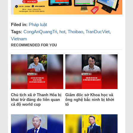
Filed in:
Pháp luật
Tags:
CongAnQuangTri
,
hot
,
Thoibao
,
TranDucViet
,
Vietnam
RECOMMENDED FOR YOU
Chủ tịch xã ở Thanh Hóa bị
Giám đốc sở Khoa học và
khai trừ đảng do liên quan
ông nghệ bắc ninh bị khởi
cá độ world cup
tố