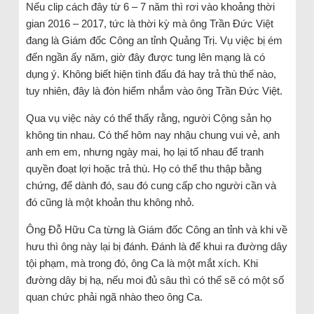
Nếu clip cách đây từ 6 – 7 năm thì rơi vào khoảng thời
gian 2016 – 2017, tức là thời kỳ mà ông Trần Đức Việt
đang là Giám đốc Công an tỉnh Quảng Trị. Vụ việc bị ém
đến ngần ấy năm, giờ đây được tung lên mạng là có
dụng ý. Không biết hiện tình đấu đá hay trả thù thế nào,
tuy nhiên, đây là đòn hiểm nhắm vào ông Trần Đức Việt.
Qua vụ việc này có thể thấy rằng, người Cộng sản họ
không tin nhau. Có thể hôm nay nhậu chung vui vẻ, anh
anh em em, nhưng ngày mai, họ lại tố nhau để tranh
quyền đoạt lợi hoặc trả thù. Họ có thể thu thập bằng
chứng, để dành đó, sau đó cung cấp cho người cần và
đó cũng là một khoản thu không nhỏ.
Ông Đỗ Hữu Ca từng là Giám đốc Công an tỉnh và khi về
hưu thì ông này lại bị đánh. Đánh là để khui ra đường dây
tội phạm, mà trong đó, ông Ca là một mắt xích. Khi
đường dây bị hạ, nếu moi đủ sâu thì có thể sẽ có một số
quan chức phải ngã nhào theo ông Ca.