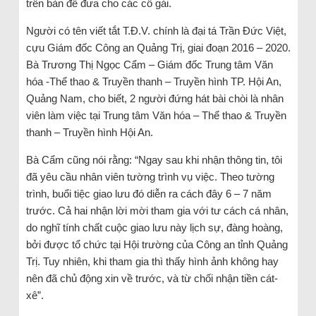
trên bàn để đưa cho các cô gái.
Người có tên viết tắt T.Đ.V. chính là đại tá Trần Đức Việt,
cựu Giám đốc Công an Quảng Trị, giai đoạn 2016 – 2020.
Bà Trương Thị Ngọc Cẩm – Giám đốc Trung tâm Văn
hóa -Thể thao & Truyền thanh – Truyền hình TP. Hội An,
Quảng Nam, cho biết, 2 người đứng hát bài chòi là nhân
viên làm việc tại Trung tâm Văn hóa – Thể thao & Truyền
thanh – Truyền hình Hội An.
Bà Cẩm cũng nói rằng: “Ngay sau khi nhận thông tin, tôi
đã yêu cầu nhân viên tường trình vụ việc. Theo tường
trình, buổi tiệc giao lưu đó diễn ra cách đây 6 – 7 năm
trước. Cả hai nhận lời mời tham gia với tư cách cá nhân,
do nghĩ tính chất cuộc giao lưu này lịch sự, đàng hoàng,
bởi được tổ chức tại Hội trường của Công an tỉnh Quảng
Trị. Tuy nhiên, khi tham gia thì thấy hình ảnh không hay
nên đã chủ động xin về trước, và từ chối nhận tiền cát-
xê”.