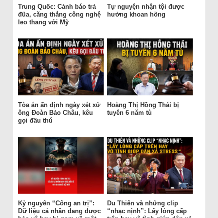
Trung Quốc: Cảnh báo trả
Tự nguyện nhận tội được
đũa, căng thẳng công nghệ
hưởng khoan hồng
leo thang với Mỹ
Tòa án ấn định ngày xét xử
Hoàng Thị Hồng Thái bị
ông Đoàn Bảo Châu, kêu
tuyên 6 năm tù
gọi đầu thú
Kỷ nguyên “Công an trị”:
Du Thiên và những clip
Dữ liệu cá nhân đang được
“nhạc nịnh”: Lấy lòng cấp