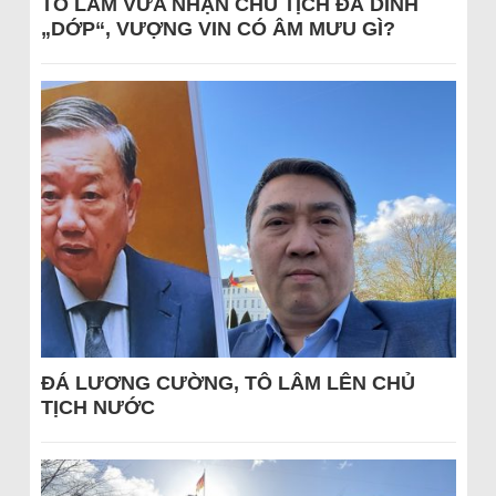
TÔ LÂM VỪA NHẬN CHỦ TỊCH ĐÃ DÍNH
„DỚP“, VƯỢNG VIN CÓ ÂM MƯU GÌ?
ĐÁ LƯƠNG CƯỜNG, TÔ LÂM LÊN CHỦ
TỊCH NƯỚC