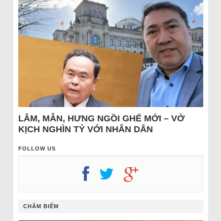
LÂM, MẪN, HƯNG NGỒI GHẾ MỚI – VỞ
KỊCH NGHÌN TỶ VỚI NHÂN DÂN
FOLLOW US
CHÂM BIẾM