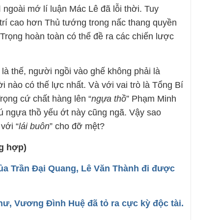
 ngoài mớ lí luận Mác Lê đã lỗi thời. Tuy
ị trí cao hơn Thủ tướng trong nấc thang quyền
rọng hoàn toàn có thể đề ra các chiến lược
là thế, người ngồi vào ghế không phải là
 nào có thế lực nhất. Và với vai trò là Tổng Bí
rọng cứ chất hàng lên “
ngựa thồ
” Phạm Minh
ú ngựa thồ yếu ớt này cũng ngã. Vậy sao
 với “
lái buôn
” cho đỡ mệt?
g hợp)
a Trần Đại Quang, Lê Văn Thành đi được
ư, Vương Đình Huệ đã tỏ ra cực kỳ độc tài.