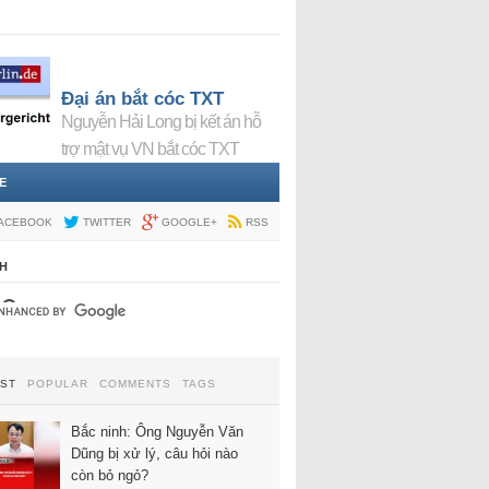
Đại án bắt cóc TXT
Nguyễn Hải Long bị kết án hỗ
trợ mật vụ VN bắt cóc TXT
E
ACEBOOK
TWITTER
GOOGLE+
RSS
H
EST
POPULAR
COMMENTS
TAGS
Bắc ninh: Ông Nguyễn Văn
Dũng bị xử lý, câu hỏi nào
còn bỏ ngỏ?