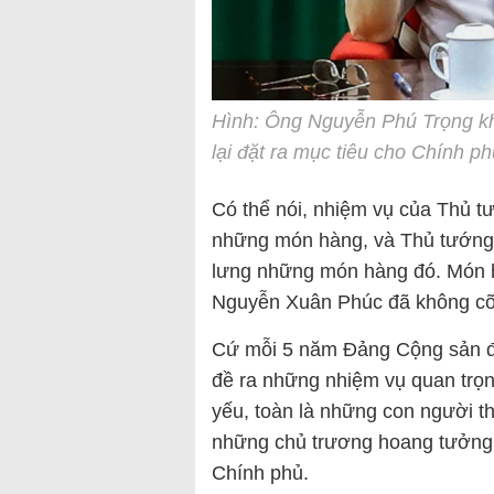
Hình: Ông Nguyễn Phú Trọng k
lại đặt ra mục tiêu cho Chính ph
Có thể nói, nhiệm vụ của Thủ t
những món hàng, và Thủ tướng 
lưng những món hàng đó. Món h
Nguyễn Xuân Phúc đã không cõn
Cứ mỗi 5 năm Đảng Cộng sản đạ
đề ra những nhiệm vụ quan trọn
yếu, toàn là những con người t
những chủ trương hoang tưởng t
Chính phủ.