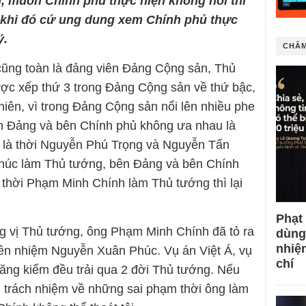
, muốn Chính phủ thực hiện không nổi thì
 khi đó cứ ung dung xem Chính phủ thực
ý.
CHÂM
 cũng toàn là đảng viên Đảng Cộng sản, Thủ
ợc xếp thứ 3 trong Đảng Cộng sản về thứ bậc,
hiên, vì trong Đảng Cộng sản nổi lên nhiều phe
ên Đảng và bên Chính phủ không ưa nhau là
 là thời Nguyễn Phú Trọng và Nguyễn Tấn
húc làm Thủ tướng, bên Đảng và bên Chính
 thời Phạm Minh Chính làm Thủ tướng thì lại
Phạt
g vị Thủ tướng, ông Phạm Minh Chính đã tỏ ra
dùng
nhiệ
iền nhiệm Nguyễn Xuân Phúc. Vụ án Việt Á, vụ
chí
đăng kiểm đều trải qua 2 đời Thủ tướng. Nếu
 trách nhiệm về những sai phạm thời ông làm