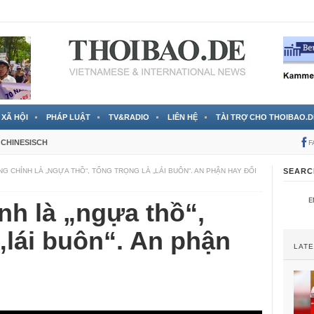
 đã được chính thức xác nhận
3 Jahren ago
XÃ HỘI
PHÁP LUẬT
TV&RADIO
LIÊN HỆ
TÀI TRỢ CHO THOIBAO.D
CHINESISCH
F
G CHÍNH LÀ „NGỰA THỒ“, TỔNG TRỌNG LÀ „LÁI BUÔN“. AN PHẬN HAY ĐỔI
SEARC
h là „ngựa thồ“,
„lái buôn“. An phận
LAT