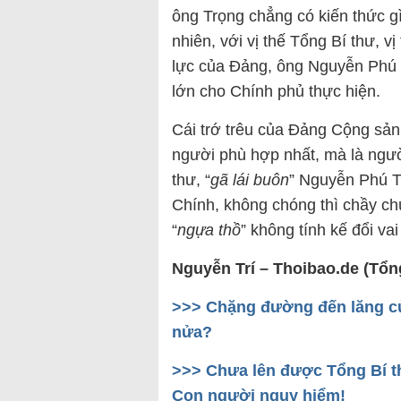
ông Trọng chẳng có kiến thức gì
nhiên, với vị thế Tổng Bí thư, v
lực của Đảng, ông Nguyễn Phú T
lớn cho Chính phủ thực hiện.
Cái trớ trêu của Đảng Cộng sản 
người phù hợp nhất, mà là người
thư, “
gã lái buôn
” Nguyễn Phú T
Chính, không chóng thì chầy ch
“
ngựa thồ
” không tính kế đổi vai
Nguyễn Trí – Thoibao.de (Tổn
>>> Chặng đường đến lăng củ
nửa?
>>> Chưa lên được Tổng Bí th
Con người nguy hiểm!