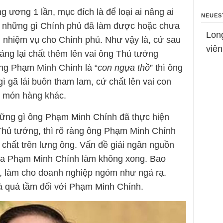
g ương 1 lần, mục đích là để loại ai nâng ai
NEUES
ết những gì Chính phủ đã làm được hoặc chưa
Lon
 nhiệm vụ cho Chính phủ. Như vậy là, cứ sau
viên
ảng lại chất thêm lên vai ông Thủ tướng
ng Phạm Minh Chính là “
con ngựa thồ
” thì ông
 gã lái buôn tham lam, cứ chất lên vai con
n món hàng khác.
hững gì ông Phạm Minh Chính đã thực hiện
Thủ tướng, thì rõ ràng ông Phạm Minh Chính
chất trên lưng ông. Vấn đề giải ngân nguồn
ua Phạm Minh Chính làm không xong. Bao
n, làm cho doanh nghiệp ngỏm như ngả rạ.
là quá tầm đối với Phạm Minh Chính.