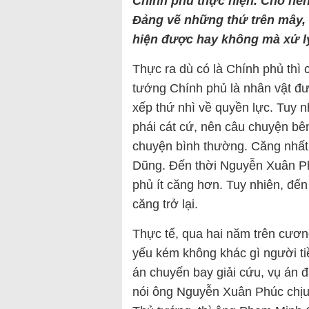
Chính phủ thực hiện. Cho nên
Đảng vẽ những thứ trên mây,
hiện được hay không mà xử l
Thực ra dù có là Chính phủ thì
tướng Chính phủ là nhân vật đư
xếp thứ nhì về quyền lực. Tuy n
phái cát cứ, nên câu chuyện b
chuyện bình thường. Căng nhất
Dũng. Đến thời Nguyễn Xuân P
phủ ít căng hơn. Tuy nhiên, đến
căng trở lại.
Thực tế, qua hai năm trên cươn
yếu kém không khác gì người t
án chuyến bay giải cứu, vụ án 
nói ông Nguyễn Xuân Phúc chịu