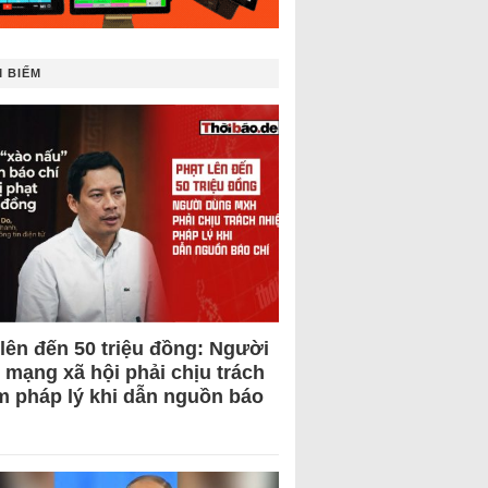
 BIẾM
 lên đến 50 triệu đồng: Người
 mạng xã hội phải chịu trách
m pháp lý khi dẫn nguồn báo