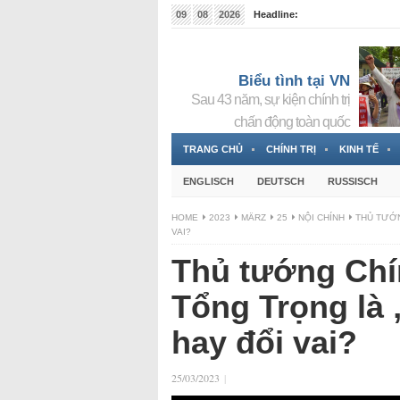
09
08
2026
Headline:
Tin bà Nguyễn Thị Thanh Nhàn đang ẩn náu tại Đức
Biểu tình tại VN
Sau 43 năm, sự kiện chính trị
chấn động toàn quốc
TRANG CHỦ
CHÍNH TRỊ
KINH TẾ
ENGLISCH
DEUTSCH
RUSSISCH
HOME
2023
MÄRZ
25
NỘI CHÍNH
THỦ TƯỚN
VAI?
Thủ tướng Chín
Tổng Trọng là 
hay đổi vai?
25/03/2023
|