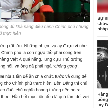
Sự n
chức
hông đủ khả năng điều hành Chính phủ nhưng
pháp
ủ thực hiện
ướng rất lớn. Những nhiệm vụ ấy được ví như
Chính phủ là con ngựa thồ phải cõng trên
àng Việt Á quá nặng, lưng cựu Thủ tướng
g nổi, và ông đã phải ngã “
chỏng gọng
”.
i hội 1 lần để ăn chia chức tước và cũng để
g cho Chính phủ thực hiện. Bên Đảng thì chủ
heo đuổi chủ nghĩa hoang tưởng nên họ ra
Hàng
heo. Hầu hết mục tiêu đều là quá tầm đối với
bỗng
tay 