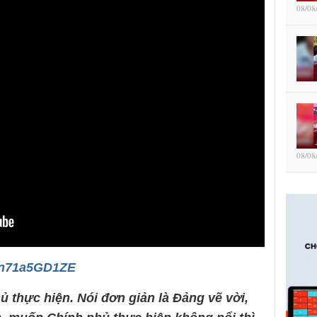
08/08
08/08
/on71a5GD1ZE
 thực hiện. Nói đơn giản là Đảng vẽ vời,