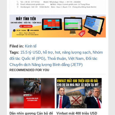
Filed in:
Kinh tế
Tags:
15.5 tỷ USD
,
hỗ trợ
,
hot
,
năng lượng sạch
,
Nhóm
đối tác Quốc tế (IPG)
,
Thoả thuận
,
Việt Nam
,
Đối tác
Chuyển dịch Năng lượng Bình đẳng (JETP)
RECOMMENDED FOR YOU
Dân nhìn gương Cán bộ để
Vinfast mất 400 triệu USD