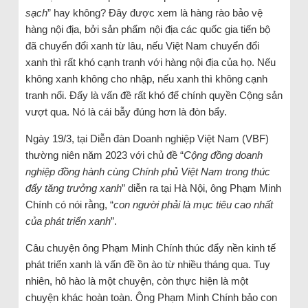
sạch
” hay không? Đây được xem là hàng rào bảo vệ
hàng nội địa, bởi sản phẩm nội địa các quốc gia tiến bộ
đã chuyển đổi xanh từ lâu, nếu Việt Nam chuyển đổi
xanh thì rất khó cạnh tranh với hàng nội địa của họ. Nếu
không xanh không cho nhập, nếu xanh thì không cạnh
tranh nổi. Đấy là vấn đề rất khó để chính quyền Cộng sản
vượt qua. Nó là cái bẫy đúng hơn là đòn bẩy.
Ngày 19/3, tại Diễn đàn Doanh nghiệp Việt Nam (VBF)
thường niên năm 2023 với chủ đề “
Cộng đồng doanh
nghiệp đồng hành cùng Chính phủ Việt Nam trong thúc
đẩy tăng trưởng xanh
” diễn ra tại Hà Nội, ông Phạm Minh
Chính có nói rằng, “
con người phải là mục tiêu cao nhất
của phát triển xanh
”.
Câu chuyện ông Phạm Minh Chính thúc đẩy nền kinh tế
phát triển xanh là vấn đề ồn ào từ nhiều tháng qua. Tuy
nhiên, hô hào là một chuyện, còn thực hiện là một
chuyện khác hoàn toàn. Ông Phạm Minh Chính bảo con