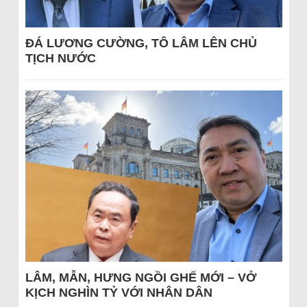
ĐÁ LƯƠNG CƯỜNG, TÔ LÂM LÊN CHỦ
TỊCH NƯỚC
LÂM, MẪN, HƯNG NGỒI GHẾ MỚI – VỞ
KỊCH NGHÌN TỶ VỚI NHÂN DÂN