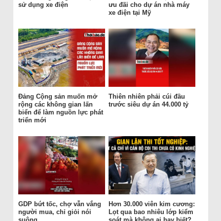
sử dụng xe điện
ưu đãi cho dự án nhà máy
xe điện tại Mỹ
Đảng Cộng sản muốn mở
Thiên nhiên phải cúi đầu
rộng các không gian lấn
trước siêu dự án 44.000 tỷ
biển để làm nguồn lực phát
triển mới
GDP bứt tốc, chợ vẫn vắng
Hơn 30.000 viên kim cương:
người mua, chỉ giỏi nói
Lọt qua bao nhiêu lớp kiểm
suông
soát mà không ai hay biết?