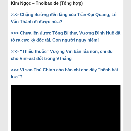
Kim Ngọc – Thoibao.de (Tổng hợp)
>>> Chặng đường đến lăng của Trần Đại Quang, Lê
Văn Thành đi được nửa?
>>> Chưa lên được Tổng Bí thư, Vương Đình Huệ đã
tỏ ra cực kỳ độc tài. Con người nguy hiểm!
>>> “Thiếu thuốc” Vượng Vin bán lúa non, chỉ đủ
cho VinFast đốt trong 9 tháng
>>> Vì sao Thủ Chính cho báo chí che đậy “bệnh bất
lực”?