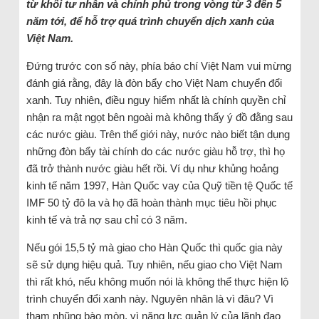
từ khối tư nhân và chính phủ trong vòng từ 3 đến 5
năm tới, để hỗ trợ quá trình chuyển dịch xanh của
Việt Nam.
Đứng trước con số này, phía báo chí Việt Nam vui mừng
đánh giá rằng, đây là đòn bẩy cho Việt Nam chuyển đổi
xanh. Tuy nhiên, điều nguy hiểm nhất là chính quyền chỉ
nhận ra mật ngọt bên ngoài mà không thấy ý đồ đằng sau
các nước giàu. Trên thế giới này, nước nào biết tận dụng
những đòn bẩy tài chính do các nước giàu hỗ trợ, thì họ
đã trở thành nước giàu hết rồi. Ví dụ như khủng hoảng
kinh tế năm 1997, Hàn Quốc vay của Quỹ tiền tệ Quốc tế
IMF 50 tỷ đô la và họ đã hoàn thành mục tiêu hồi phục
kinh tế và trả nợ sau chỉ có 3 năm.
Nếu gói 15,5 tỷ mà giao cho Hàn Quốc thì quốc gia này
sẽ sử dụng hiệu quả. Tuy nhiên, nếu giao cho Việt Nam
thì rất khó, nếu không muốn nói là không thể thực hiện lộ
trình chuyển đổi xanh này. Nguyên nhân là vì đâu? Vì
tham nhũng bào mòn, vì năng lực quản lý của lãnh đạo