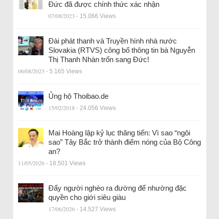
Đức đã được chính thức xác nhận
07/08/2023
- 15.066 Views
Đài phát thanh và Truyền hình nhà nước
Slovakia (RTVS) công bố thông tin bà Nguyễn
Thị Thanh Nhàn trốn sang Đức!
06/08/2023
- 5.165 Views
Ủng hộ Thoibao.de
15/02/2018
- 24.056 Views
Mai Hoàng lập kỷ lục thăng tiến: Vì sao “ngôi
sao” Tây Bắc trở thành điểm nóng của Bộ Công
an?
11/05/2026
- 18.501 Views
Đẩy người nghèo ra đường để nhường đặc
quyền cho giới siêu giàu
17/06/2026
- 14.527 Views