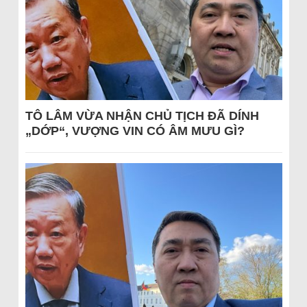
TÔ LÂM VỪA NHẬN CHỦ TỊCH ĐÃ DÍNH
„DỚP“, VƯỢNG VIN CÓ ÂM MƯU GÌ?