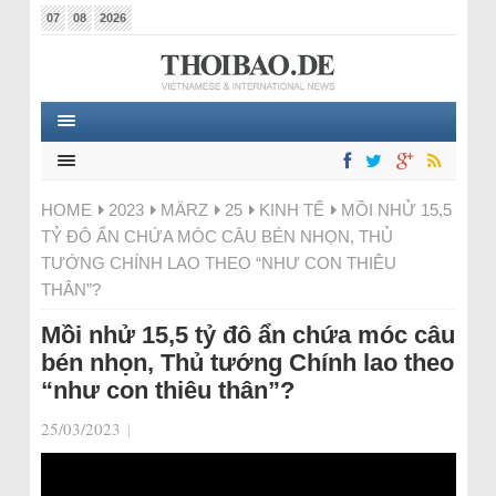
07
08
2026
HOME
2023
MÄRZ
25
KINH TẾ
MỒI NHỬ 15,5
TỶ ĐÔ ẨN CHỨA MÓC CÂU BÉN NHỌN, THỦ
TƯỚNG CHÍNH LAO THEO “NHƯ CON THIÊU
THÂN”?
Mồi nhử 15,5 tỷ đô ẩn chứa móc câu
bén nhọn, Thủ tướng Chính lao theo
“như con thiêu thân”?
25/03/2023
|