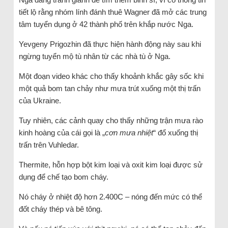
tiết lộ rằng nhóm lính đánh thuê Wagner đã mở các trung
tâm tuyển dụng ở 42 thành phố trên khắp nước Nga.
Yevgeny Prigozhin đã thực hiện hành động này sau khi
ngừng tuyển mộ tù nhân từ các nhà tù ở Nga.
Một đoạn video khác cho thấy khoảnh khắc gây sốc khi
một quả bom tan chảy như mưa trút xuống một thị trấn
của Ukraine.
Tuy nhiên, các cảnh quay cho thấy những trận mưa rào
kinh hoàng của cái gọi là „
cơn mưa nhiệt
“ đổ xuống thị
trấn trên Vuhledar.
Thermite, hỗn hợp bột kim loại và oxit kim loại được sử
dụng để chế tạo bom cháy.
Nó cháy ở nhiệt độ hơn 2.400C – nóng đến mức có thể
đốt cháy thép và bê tông.