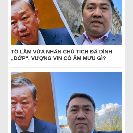
TÔ LÂM VỪA NHẬN CHỦ TỊCH ĐÃ DÍNH
„DỚP“, VƯỢNG VIN CÓ ÂM MƯU GÌ?