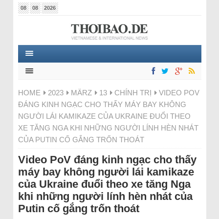
08
08
2026
HOME
2023
MÄRZ
13
CHÍNH TRỊ
VIDEO POV
ĐÁNG KINH NGẠC CHO THẤY MÁY BAY KHÔNG
NGƯỜI LÁI KAMIKAZE CỦA UKRAINE ĐUỔI THEO
XE TĂNG NGA KHI NHỮNG NGƯỜI LÍNH HÈN NHÁT
CỦA PUTIN CỐ GẮNG TRỐN THOÁT
Video PoV đáng kinh ngạc cho thấy
máy bay không người lái kamikaze
của Ukraine đuổi theo xe tăng Nga
khi những người lính hèn nhát của
Putin cố gắng trốn thoát