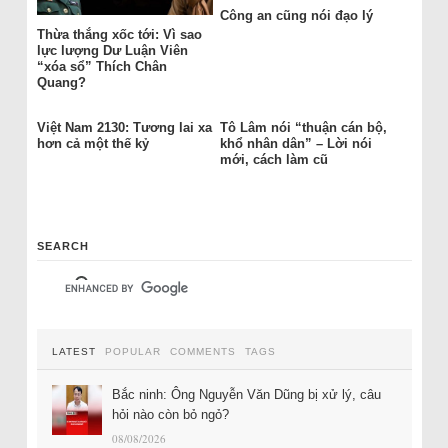
Công an cũng nói đạo lý
Thừa thắng xốc tới: Vì sao
lực lượng Dư Luận Viên
“xóa sổ” Thích Chân
Quang?
Việt Nam 2130: Tương lai xa
Tô Lâm nói “thuận cán bộ,
hơn cả một thế kỷ
khổ nhân dân” – Lời nói
mới, cách làm cũ
SEARCH
LATEST
POPULAR
COMMENTS
TAGS
Bắc ninh: Ông Nguyễn Văn Dũng bị xử lý, câu
hỏi nào còn bỏ ngỏ?
08/08/2026