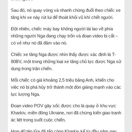
Sau đó, nó quay vòng và nhanh chóng đuổi theo chiếc xe
tăng khi xe này rút lui để thoát khỏi vũ khí chết người.
Đột nhiên, chiếc máy bay không người lái lao về phía
những người Nga đang chạy trốn và đoạn video bị cắt –
có vẻ như nó đã đâm vào nó.
Chiếc xe tăng Nga được nhìn thấy được xác định là T-
80BV, một trong những loại xe tăng chủ lực được Nga sử
dụng trong trận chiến.
Mỗi chiếc có giá khoảng 2,5 triệu bảng Anh, khiến cho
việc nó bị phá hủy trở thành một đòn giáng mạnh vào các
lực lượng Nga.
Đoạn video POV gây sốc được cho là quay ở khu vực
Kharkiv, miền đông Ukraine, nơi đã chứng kiến giao tranh
ác liệt trong suốt cuộc chiến.
Hơn 40 tên lửa đã tấn công Kharkiv kể từ đầu năm nay