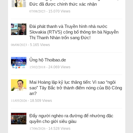
Đức đã được chính thức xác nhận
07/08/2023
- 15.070 Views
Đài phát thanh và Truyền hình nhà nước
Slovakia (RTVS) công bố thông tin bà Nguyễn
Thị Thanh Nhàn trốn sang Đức!
06/08/2023
- 5.165 Views
Ủng hộ Thoibao.de
15/02/2018
- 24.069 Views
Mai Hoàng lập kỷ lục thăng tiến: Vì sao “ngôi
sao” Tây Bắc trở thành điểm nóng của Bộ Công
an?
11/05/2026
- 18.509 Views
Đẩy người nghèo ra đường để nhường đặc
quyền cho giới siêu giàu
17/06/2026
- 14.528 Views