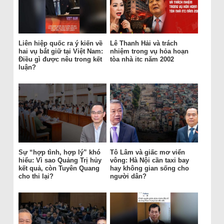
Liên hiệp quốc ra ý kiến về
Lê Thanh Hải và trách
hai vụ bắt giữ tại Việt Nam:
nhiệm trong vụ hỏa hoạn
Điều gì được nêu trong kết
tòa nhà itc năm 2002
luận?
Sự “hợp tình, hợp lý” khó
Tô Lâm và giấc mơ viển
hiểu: Vì sao Quảng Trị hủy
vông: Hà Nội cần taxi bay
kết quả, còn Tuyên Quang
hay không gian sống cho
cho thi lại?
người dân?