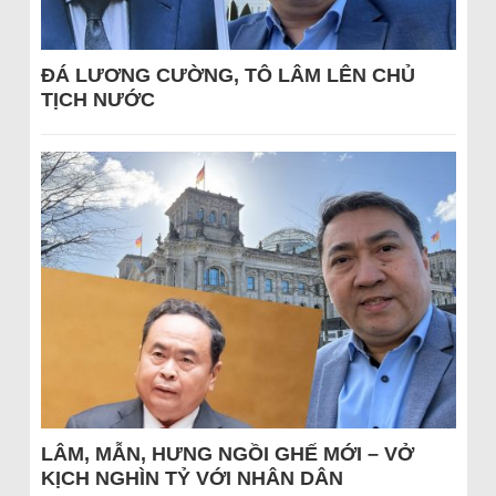
ĐÁ LƯƠNG CƯỜNG, TÔ LÂM LÊN CHỦ
TỊCH NƯỚC
LÂM, MẪN, HƯNG NGỒI GHẾ MỚI – VỞ
KỊCH NGHÌN TỶ VỚI NHÂN DÂN