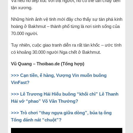
Và nếu nó tiếp xúc với thịt người, nó có thể tan chảy đến
tận xương.
Những hình ảnh vệ tinh mới đây cho thấy sự tàn phá kinh
hoàng ở Bakhmut – thành phố từng là nơi sinh sống của
70.000 người.
Tuy nhiên, cuộc giao tranh diễn ra rất tàn khốc – ước tính
có khoảng 30.000 người Nga chết ở Bakhmut.
Vũ Quang – Thoibao.de (Tổng hợp)
>>>
Cạn tiền, ế hàng, Vượng Vin muốn buông
VinFast?
>>>
Lê Trương Hải Hiếu buông “khối chì” Lê Thanh
Hải vớ “phao” Võ Văn Thưởng?
>>>
Trò chơi “thay ngựa giữa dòng”, búa tạ ông
Tổng đánh nát “chuột”?