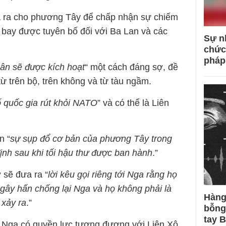
a ra cho phương Tây để chấp nhận sự chiếm
bay được tuyên bố đối với Ba Lan và các
Sự n
chức
pháp
hân sẽ được kích hoạt
“ một cách đáng sợ, đề
ừ trên bộ, trên không và từ tàu ngầm.
 quốc gia rút khỏi NATO
” và có thể là Liên
n “
sự sụp đổ cơ bản của phương Tây trong
định sau khi tối hậu thư được ban hành
.”
sẽ đưa ra “
lời kêu gọi riêng tới Nga rằng họ
gây hấn chống lại Nga và họ không phải là
Hàng
 xảy ra
.”
bỗng
tay 
c Nga có quyền lực tương đương với Liên Xô