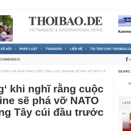
 đã được chính thức xác nhận
3 Jahren ago
XÃ HỘI
PHÁP LUẬT
TV&RADIO
LIÊN HỆ
TÀI TRỢ CHO THOIBAO.D
CHINESISCH
F
 TƯỞNG‘ KHI NGHĨ RẰNG CUỘC XÂM LƯỢC UKRAINE SẼ PHÁ VỠ NATO VÀ
SEARC
g‘ khi nghĩ rằng cuộc
ine sẽ phá vỡ NATO
LAT
ng Tây cúi đầu trước