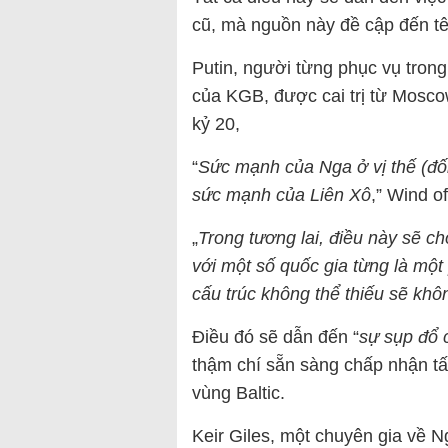
cũ, mà nguồn này đề cập đến tê
Putin, người từng phục vụ trong
của KGB, được cai trị từ Moscow
kỷ 20,
“
Sức mạnh của Nga ở vị thế (đố
sức mạnh của Liên Xô
,” Wind o
„
Trong tương lai, điều này sẽ c
với một số quốc gia từng là một
cấu trúc không thể thiếu sẽ khôn
Điều đó sẽ dẫn đến “
sự sụp đổ 
thậm chí sẵn sàng chấp nhận tấ
vùng Baltic.
Keir Giles, một chuyên gia về N