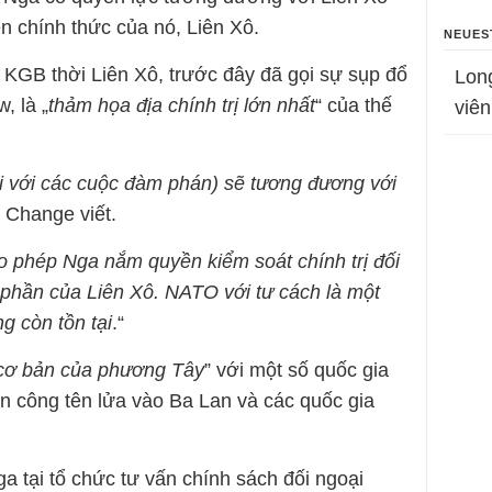
n chính thức của nó, Liên Xô.
NEUES
 KGB thời Liên Xô, trước đây đã gọi sự sụp đổ
Lon
, là „
thảm họa địa chính trị lớn nhất
“ của thế
viên
i với các cuộc đàm phán) sẽ tương đương với
f Change viết.
ho phép Nga nắm quyền kiểm soát chính trị đối
 phần của Liên Xô. NATO với tư cách là một
g còn tồn tại
.“
cơ bản của phương Tây
” với một số quốc gia
n công tên lửa vào Ba Lan và các quốc gia
ga tại tổ chức tư vấn chính sách đối ngoại