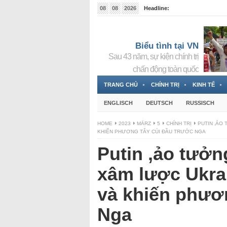
08
08
2026
Headline:
Tin bà Nguyễn Thị Thanh Nhàn đang ẩn náu tại Đức
Biểu tình tại VN
Sau 43 năm, sự kiện chính trị
chấn động toàn quốc
TRANG CHỦ
CHÍNH TRỊ
KINH TẾ
ENGLISCH
DEUTSCH
RUSSISCH
HOME
2023
MÄRZ
5
CHÍNH TRỊ
PUTIN ‚ẢO
KHIẾN PHƯƠNG TÂY CÚI ĐẦU TRƯỚC NGA
Putin ‚ảo tưởn
xâm lược Ukra
và khiến phươ
Nga