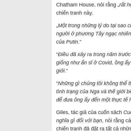
Chatham House, nói rằng „
rất h
chiến tranh này.
„
Một trong những lý do tại sao 
người ở phương Tây ngạc nhiên là
của Putin
.”
“
Điều đã xảy ra trong năm trước 
giống như ẩn sĩ ở Covid, ông ấy
giới
.”
“
Những gì chúng tôi không thể t
tình trạng của Nga và thế giới 
để đưa ông ấy đến một thực tế 
Giles, tác giả của cuốn sách
Cuộ
nghĩa gì đối với bạn
, nói rằng c
chiến tranh đã đặt ra tất cả n