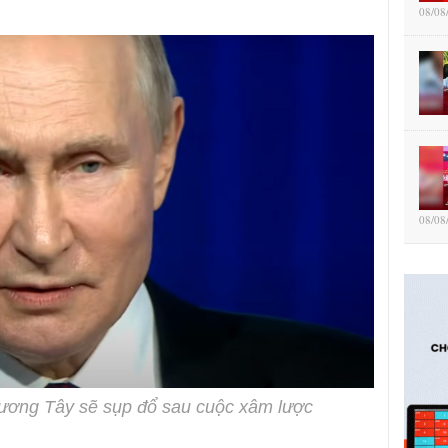
08/08
08/08
hương Tây sẽ sụp đổ sau cuộc xâm lược