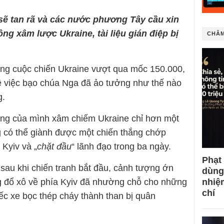
 sẽ tan rã và các nước phương Tây cầu xin
ng xâm lược Ukraine, tài liệu gián điệp bị
CHÂM
ong cuộc chiến Ukraine vượt qua mốc 150.000,
ề việc bạo chúa Nga đã ảo tưởng như thế nào
g.
ượng của mình xâm chiếm Ukraine chỉ hơn một
g có thể giành được một chiến thắng chớp
Kyiv và „
chặt đầu
“ lãnh đạo trong ba ngày.
Phạt
sau khi chiến tranh bắt đầu, cảnh tượng ớn
dùng
g đổ xô về phía Kyiv đã nhường chỗ cho những
nhiệ
chí
ếc xe bọc thép cháy thành than bị quân