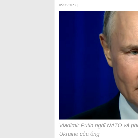
05/03/2023
|
Vladimir Putin nghĩ NATO và p
Ukraine của ông