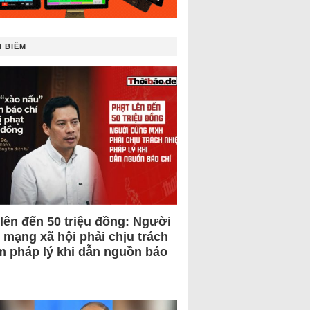
 BIẾM
 lên đến 50 triệu đồng: Người
 mạng xã hội phải chịu trách
m pháp lý khi dẫn nguồn báo