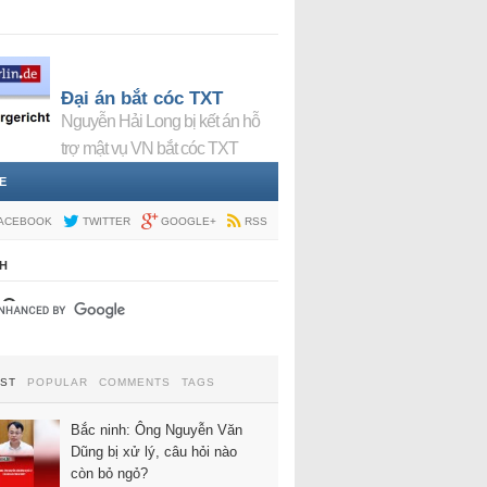
Đại án bắt cóc TXT
Nguyễn Hải Long bị kết án hỗ
trợ mật vụ VN bắt cóc TXT
E
ACEBOOK
TWITTER
GOOGLE+
RSS
H
EST
POPULAR
COMMENTS
TAGS
Bắc ninh: Ông Nguyễn Văn
Dũng bị xử lý, câu hỏi nào
còn bỏ ngỏ?