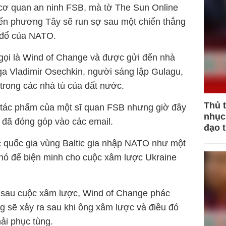
ong cơ quan an ninh FSB, mà tờ The Sun Online
kiến phương Tây sẽ run sợ sau một chiến thắng
 đổ của NATO.
ọi là Wind of Change và được gửi đến nhà
a Vladimir Osechkin, người sáng lập Gulagu,
trong các nhà tù của đất nước.
Thủ 
 tác phẩm của một sĩ quan FSB nhưng giờ đây
nhục 
 đã đóng góp vào các email.
đạo 
c quốc gia vùng Baltic gia nhập NATO như một
 nó để biện minh cho cuộc xâm lược Ukraine
 sau cuộc xâm lược, Wind of Change phác
g sẽ xảy ra sau khi ông xâm lược và điều đó
ải phục tùng.