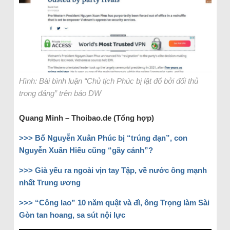
Hình: Bài bình luận “Chủ tịch Phúc bị lật đổ bởi đối thủ
trong đảng” trên báo DW
Quang Minh – Thoibao.de (Tổng hợp)
>>> Bố Nguyễn Xuân Phúc bị “trúng đạn”, con
Nguyễn Xuân Hiếu cũng “gãy cánh”?
>>> Già yếu ra ngoài vịn tay Tập, về nước ông mạnh
nhất Trung ương
>>> “Công lao” 10 năm quật và đì, ông Trọng làm Sài
Gòn tan hoang, sa sút nội lực