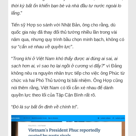
thời kỳ bất ổn khiến bạn bè và nhà đầu tư nước ngoài lo
lắng
.”
Tiến sỹ Hợp so sánh với Nhật Bản, ông cho rằng, dù
quốc gia này đã thay đổi thủ tướng nhiều lần trong vài
năm qua, nhưng quy trình bầu chọn minh bạch, không có
sự “
cắn xé nhau về quyền lực
”.
“
Trong khi ở Việt Nam khó thấy được ai đúng ai sai, ai
sạch hơn ai, vì sao họ lại ngồi ở cương vị đấy?
” vì Đảng
không nêu ra nguyên nhân trực tiếp cho việc ông Phúc từ
chức và hai Phó Thủ tướng bị bãi nhiệm. Ông Hợp cũng
nói thêm rằng, Việt Nam có lối cắn xé nhau để dành
quyền lực theo lối của Tập Cận Bình rất rõ.
“
Đó là sự bất ổn định về chính trị
”.