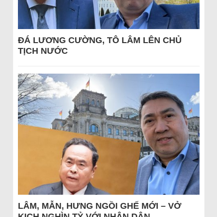
ĐÁ LƯƠNG CƯỜNG, TÔ LÂM LÊN CHỦ
TỊCH NƯỚC
LÂM, MẪN, HƯNG NGỒI GHẾ MỚI – VỞ
KỊCH NGHÌN TỶ VỚI NHÂN DÂN