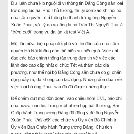
Dư luận chưa kịp nguội đi vì thông tin Đảng Cộng sản loại
trừ cùng lúc hai Phó Thủ tướng, thì lại xôn xao khi nội bộ
nhà cầm quyền rò rỉ thông tin thanh trừng ông Nguyễn
Xuân Phúc, với lý do vợ ông là bà Trần Thị Nguyệt Thu là
“
trùm cuối
” trong vụ đại án kit test Việt Á.
Một lần nữa, biện pháp đối phó với tin đồn của nhà cầm
quyền Hà Nội không còn thể hiện sự hiệu quả. Việc chỉ
đạo các báo chính thống tập trung đưa tin về việc các
lãnh đạo cao cấp nhất đi chúc Tết và thăm các địa
phương, như thể nội bộ Đảng Cộng sản chưa có gì chấn
động xảy ra, đã không còn tác dụng. Những đồn đoán về
việc loại bỏ ông Phúc sau đó đã được chứng thực.
Để chấm dứt mọi đồn đoán, vào chiều hôm 17/1, báo chí
nhà nước loan tin: Trong một phiên họp bất thường, Ban
Chấp hành Trung ương Đảng đã đồng ý để ông Nguyễn
Xuân Phúc “
thôi giữ
” các chức vụ Ủy viên Bộ Chính trị,
Ủy viên Ban Chấp hành Trung ương Đảng, Chủ tịch