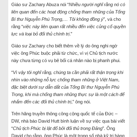
Giáo sư Zachary Abuza nói “
Nhiều người nghĩ rằng nó có
liên quan đến các hoạt động chống tham nhũng của Tổng
Bí thư Nguyễn Phú Trọng,… Tôi không đồng
ý
”, và cho
rằng “
việc này liên quan rất nhiều đến việc củng cố quyền
lực và loại bỏ đối thủ chính trị
.”
Giáo sư Zachary cho biết thêm về lý do ông nghi ngờ
việc ông Phúc buộc phải từ chức, vì vị Chủ tịch nước
này chưa từng có vụ bê bối cá nhân nào bị phanh phui.
“
Vì vậy tôi nghĩ rằng, chúng ta cần phải rất thận trọng khi
nhìn vào những nỗ lực chống tham nhũng ở Việt Nam,
đặc biệt dưới sự dẫn dắt của Tổng Bí thư Nguyễn Phú
Trọng, khi mà chống tham nhũng thực sự là một cách để
nhắm đến các đối thủ chính trị
,” ông nói.
Trên hãng truyền thông công cộng quốc tế của Đức –
DW, nhà báo David Hutt bình luận về sự việc qua bài viết
“
Chủ tịch Phúc bị lật đổ bởi đối thủ trong Đảng
”. Ông
David cho rằng, ông Phúc là một trong số nhà kỹ trị hàng