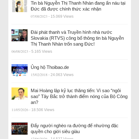
Tin bà Nguyễn Thị Thanh Nhàn đang ẩn náu tại
Đức đã được chính thức xác nhận
07/08/2023
- 15.069 Views
Đài phát thanh và Truyền hình nhà nước
Slovakia (RTVS) công bố thông tin bà Nguyễn
Thị Thanh Nhàn trốn sang Đức!
06/08/2023
- 5.165 Views
Ủng hộ Thoibao.de
15/02/2018
- 24.063 Views
Mai Hoàng lập kỷ lục thăng tiến: Vì sao “ngôi
sao” Tây Bắc trở thành điểm nóng của Bộ Công
an?
11/05/2026
- 18.506 Views
Đẩy người nghèo ra đường để nhường đặc
quyền cho giới siêu giàu
17/06/2026
- 14.527 Views