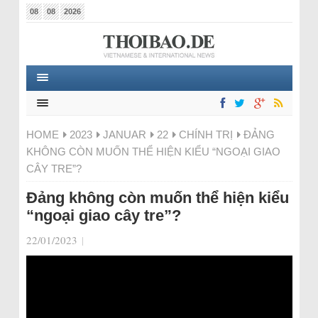
08
08
2026
HOME
2023
JANUAR
22
CHÍNH TRỊ
ĐẢNG
KHÔNG CÒN MUỐN THỂ HIỆN KIỂU “NGOẠI GIAO
CÂY TRE”?
Đảng không còn muốn thể hiện kiểu
“ngoại giao cây tre”?
22/01/2023
|