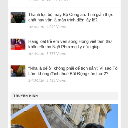
Thanh lọc bộ máy Bộ Công an: Tinh giản thực
chất hay vẫn là màn trình diễn lấy lệ?
16/06/2026
- 4.942 Views
Hàng loạt trẻ em ven sông Hồng viết tâm thư
khẩn cầu bà Ngô Phương Ly cứu giúp
28/05/2026
- 3.777 Views
“Nhà là để ở, không phải để tích sản”: Vì sao Tô
Lâm không đánh thuế Bất Động sản thứ 2?
24/05/2026
- 2.425 Views
TRUYỀN HÌNH