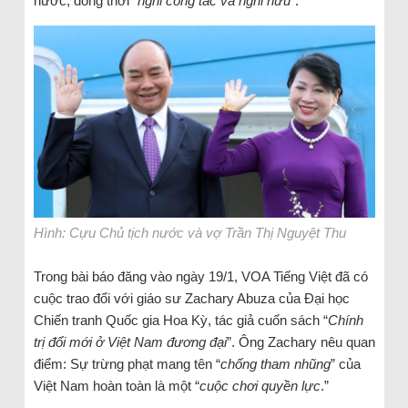
nước, đồng thời “
nghỉ công tác và nghỉ hưu
”.
Hình: Cựu Chủ tịch nước và vợ Trần Thị Nguyệt Thu
Trong bài báo đăng vào ngày 19/1, VOA Tiếng Việt đã có
cuộc trao đổi với giáo sư Zachary Abuza của Đại học
Chiến tranh Quốc gia Hoa Kỳ, tác giả cuốn sách “
Chính
trị đổi mới ở Việt Nam đương đại
”. Ông Zachary nêu quan
điểm: Sự trừng phạt mang tên “
chống tham nhũng
” của
Việt Nam hoàn toàn là một “
cuộc chơi quyền lực
.”