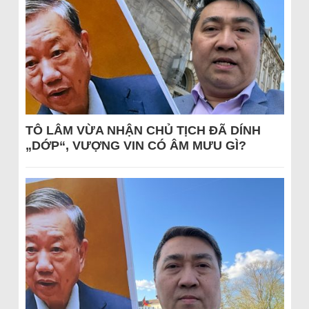
TÔ LÂM VỪA NHẬN CHỦ TỊCH ĐÃ DÍNH
„DỚP“, VƯỢNG VIN CÓ ÂM MƯU GÌ?