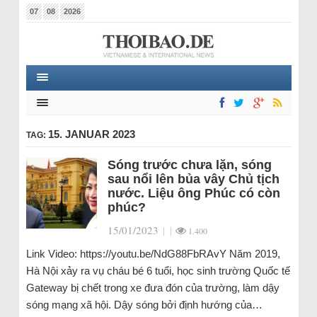
07
08
2026
15. JANUAR 2023
TAG:
Sóng trước chưa lặn, sóng
sau nổi lên bủa vây Chủ tịch
nước. Liệu ông Phúc có còn
phúc?
15/01/2023
|
|
1.400
Link Video: https://youtu.be/NdG88FbRAvY Năm 2019,
Hà Nội xảy ra vụ cháu bé 6 tuổi, học sinh trường Quốc tế
Gateway bị chết trong xe đưa đón của trường, làm dậy
sóng mạng xã hội. Dậy sóng bởi định hướng của…