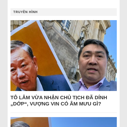
TRUYỀN HÌNH
TÔ LÂM VỪA NHẬN CHỦ TỊCH ĐÃ DÍNH
„DỚP“, VƯỢNG VIN CÓ ÂM MƯU GÌ?