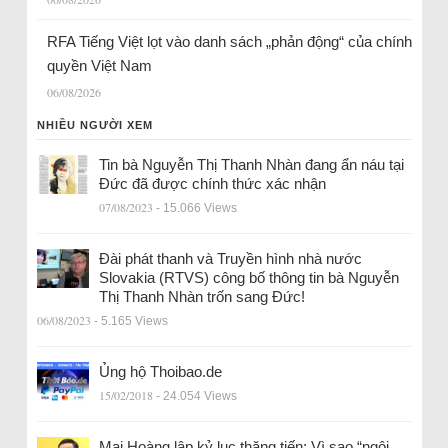
RFA Tiếng Việt lọt vào danh sách „phản động“ của chính
quyền Việt Nam
06/08/2026
NHIỀU NGƯỜI XEM
Tin bà Nguyễn Thị Thanh Nhàn đang ẩn náu tại
Đức đã được chính thức xác nhận
07/08/2023
- 15.066 Views
Đài phát thanh và Truyền hình nhà nước
Slovakia (RTVS) công bố thông tin bà Nguyễn
Thị Thanh Nhàn trốn sang Đức!
06/08/2023
- 5.165 Views
Ủng hộ Thoibao.de
15/02/2018
- 24.054 Views
Mai Hoàng lập kỷ lục thăng tiến: Vì sao “ngôi