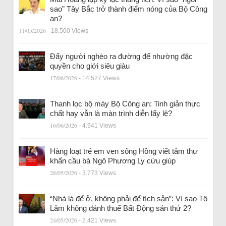
sao” Tây Bắc trở thành điểm nóng của Bộ Công
an?
11/05/2026
- 18.500 Views
Đẩy người nghèo ra đường để nhường đặc
quyền cho giới siêu giàu
17/06/2026
- 14.527 Views
Thanh lọc bộ máy Bộ Công an: Tinh giản thực
chất hay vẫn là màn trình diễn lấy lệ?
16/06/2026
- 4.941 Views
Hàng loạt trẻ em ven sông Hồng viết tâm thư
khẩn cầu bà Ngô Phương Ly cứu giúp
28/05/2026
- 3.773 Views
“Nhà là để ở, không phải để tích sản”: Vì sao Tô
Lâm không đánh thuế Bất Động sản thứ 2?
24/05/2026
- 2.421 Views