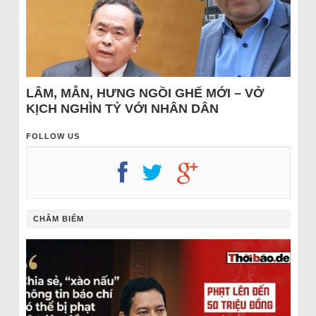
LÂM, MẪN, HƯNG NGỒI GHẾ MỚI – VỞ
KỊCH NGHÌN TỶ VỚI NHÂN DÂN
FOLLOW US
CHÂM BIẾM