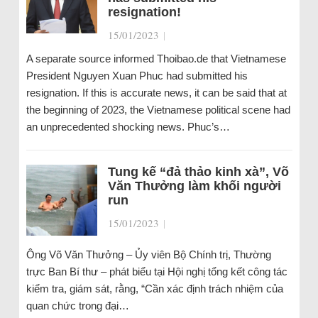
resignation!
15/01/2023
|
A separate source informed Thoibao.de that Vietnamese
President Nguyen Xuan Phuc had submitted his
resignation. If this is accurate news, it can be said that at
the beginning of 2023, the Vietnamese political scene had
an unprecedented shocking news. Phuc’s…
Tung kế “đả thảo kinh xà”, Võ
Văn Thưởng làm khối người
run
15/01/2023
|
Ông Võ Văn Thưởng – Ủy viên Bộ Chính trị, Thường
trực Ban Bí thư – phát biểu tại Hội nghị tổng kết công tác
kiểm tra, giám sát, rằng, “Cần xác định trách nhiệm của
quan chức trong đại…