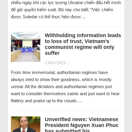
nhiều ngày khi các lực lượng Ukraine chiến đấu hết mình
để giữ quyền kiểm soát. Bộ này cho biết: “Việc chiếm
được Soledar có thể thực hiện được…
Withholding information leads
to loss of trust, Vietnam’s
communist regime will only
suffer
15/01/2023
|
From time immemorial, authoritarian regimes have
always tried to show their goodness, which is mostly
unreal. All the dictators and authoritarian regimes just
want to consider themselves saints and just want to hear
flattery and praise up to the clouds.…
Unverified news: Vietnamese
President Nguyen Xuan Phuc
has submitted his