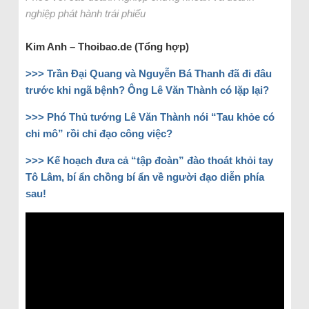
nghiệp phát hành trái phiếu
Kim Anh – Thoibao.de (Tổng hợp)
>>> Trần Đại Quang và Nguyễn Bá Thanh đã đi đâu
trước khi ngã bệnh? Ông Lê Văn Thành có lặp lại?
>>> Phó Thủ tướng Lê Văn Thành nói “Tau khỏe có
chi mô” rồi chỉ đạo công việc?
>>> Kế hoạch đưa cả “tập đoàn” đào thoát khỏi tay
Tô Lâm, bí ẩn chồng bí ẩn về người đạo diễn phía
sau!