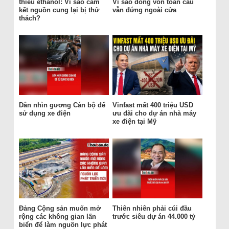
thiếu ethanol: Vì sao cam
Vì sao dòng vốn toàn cầu
kết nguồn cung lại bị thử
vẫn đứng ngoài cửa
thách?
Dân nhìn gương Cán bộ để
Vinfast mất 400 triệu USD
sử dụng xe điện
ưu đãi cho dự án nhà máy
xe điện tại Mỹ
Đảng Cộng sản muốn mở
Thiên nhiên phải cúi đầu
rộng các không gian lấn
trước siêu dự án 44.000 tỷ
biển để làm nguồn lực phát