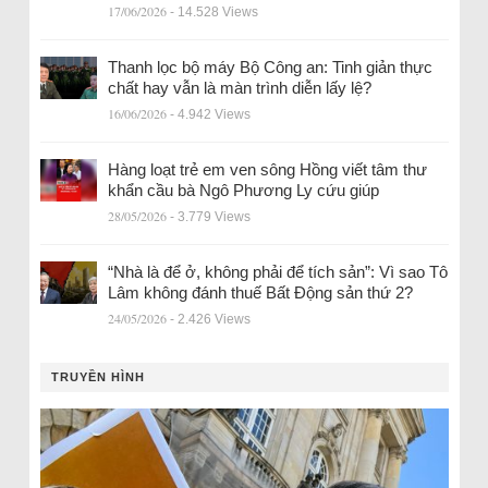
17/06/2026
- 14.528 Views
Thanh lọc bộ máy Bộ Công an: Tinh giản thực
chất hay vẫn là màn trình diễn lấy lệ?
16/06/2026
- 4.942 Views
Hàng loạt trẻ em ven sông Hồng viết tâm thư
khẩn cầu bà Ngô Phương Ly cứu giúp
28/05/2026
- 3.779 Views
“Nhà là để ở, không phải để tích sản”: Vì sao Tô
Lâm không đánh thuế Bất Động sản thứ 2?
24/05/2026
- 2.426 Views
TRUYỀN HÌNH