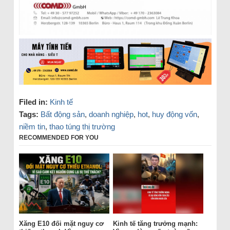
Filed in:
Kinh tế
Tags:
Bất động sản
,
doanh nghiệp
,
hot
,
huy động vốn
,
niềm tin
,
thao túng thị trường
RECOMMENDED FOR YOU
Xăng E10 đối mặt nguy cơ
Kinh tế tăng trưởng mạnh: