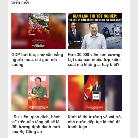
triển mới
GDP bứt tốc, chợ vẫn vắng
Hơn 30.000 viên kim cương:
người mua, chỉ giỏi nói
Lọt qua bao nhiêu lớp kiểm
suông
soát mà không ai hay biết?
“Sự kiện, giao dịch, hành
Kinh tế thị trường và vai trò
vi” trên nền tảng số sẽ là
nhà nước tiếp tục là chủ đề
đối tượng định danh mới
tranh luận
của Bộ Công an