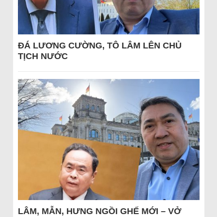
ĐÁ LƯƠNG CƯỜNG, TÔ LÂM LÊN CHỦ
TỊCH NƯỚC
LÂM, MẪN, HƯNG NGỒI GHẾ MỚI – VỞ