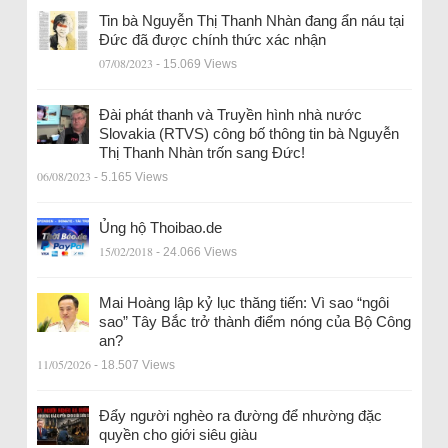
Tin bà Nguyễn Thị Thanh Nhàn đang ẩn náu tại
Đức đã được chính thức xác nhận
07/08/2023
- 15.069 Views
Đài phát thanh và Truyền hình nhà nước
Slovakia (RTVS) công bố thông tin bà Nguyễn
Thị Thanh Nhàn trốn sang Đức!
06/08/2023
- 5.165 Views
Ủng hộ Thoibao.de
15/02/2018
- 24.066 Views
Mai Hoàng lập kỷ lục thăng tiến: Vì sao “ngôi
sao” Tây Bắc trở thành điểm nóng của Bộ Công
an?
11/05/2026
- 18.507 Views
Đẩy người nghèo ra đường để nhường đặc
quyền cho giới siêu giàu