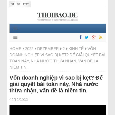
08
08
2026
HOME
2022
DEZEMBER
2
KINH TẾ
VỐN
DOANH NGHIỆP VÌ SAO BỊ KẸT? ĐỂ GIẢI QUYẾT BÀI
TOÁN NÀY, NHÀ NƯỚC THỪA NHẬN, VẤN ĐỀ LÀ
NIỀM TIN.
Vốn doanh nghiệp vì sao bị kẹt? Để
giải quyết bài toán này, Nhà nước
thừa nhận, vấn đề là niềm tin.
02/12/2022
|