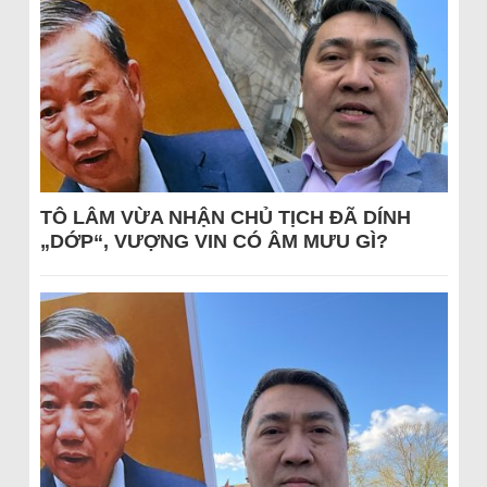
TÔ LÂM VỪA NHẬN CHỦ TỊCH ĐÃ DÍNH
„DỚP“, VƯỢNG VIN CÓ ÂM MƯU GÌ?