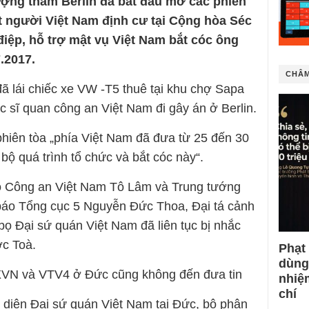
ượng thẩm Berlin đã bắt đầu mở các phiên
t người Việt Nam định cư tại Cộng hòa Séc
điệp, hỗ trợ mật vụ Việt Nam bắt cóc ông
7.2017.
CHÂM
 lái chiếc xe VW -T5 thuê tại khu chợ Sapa
c sĩ quan công an Việt Nam đi gây án ở Berlin.
 phiên tòa „phía Việt Nam đã đưa từ 25 đến 30
bộ quá trình tổ chức và bắt cóc này“.
Bộ Công an Việt Nam Tô Lâm và Trung tướng
báo Tổng cục 5 Nguyễn Đức Thoa, Đại tá cảnh
bọ Đại sứ quán Việt Nam đã liên tục bị nhắc
ớc Toà.
Phạt
dùng
XVN và VTV4 ở Đức cũng không đến đưa tin
nhiệ
chí
 diện Đại sứ quán Việt Nam tại Đức, bộ phận