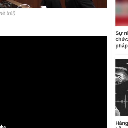
mé trái)
Sự n
chức
pháp
Hàng