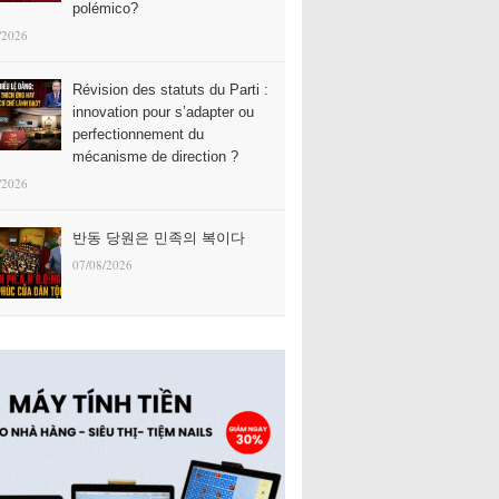
polémico?
/2026
Révision des statuts du Parti :
innovation pour s’adapter ou
perfectionnement du
mécanisme de direction ?
/2026
반동 당원은 민족의 복이다
07/08/2026