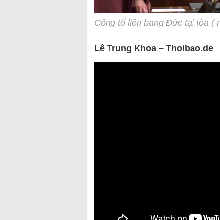
Công tố liên bang Đức tại tòa ( 
Lê Trung Khoa – Thoibao.de