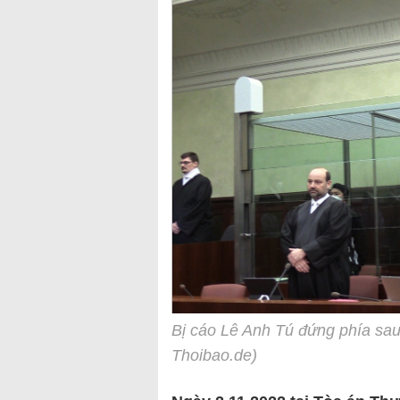
Bị cáo Lê Anh Tú đứng phía sau
Thoibao.de)