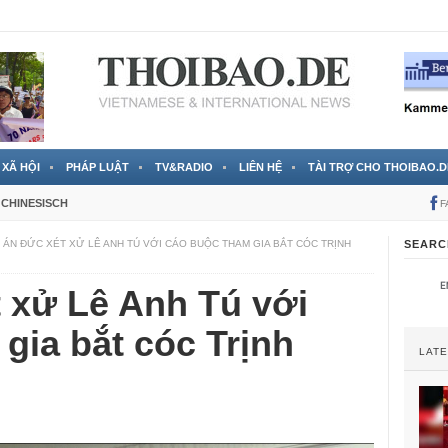
 đã được chính thức xác nhận
3 Jahren ago
XÃ HỘI
PHÁP LUẬT
TV&RADIO
LIÊN HỆ
TÀI TRỢ CHO THOIBAO.D
CHINESISCH
F
 ÁN ĐỨC XÉT XỬ LÊ ANH TÚ VỚI CÁO BUỘC THAM GIA BẮT CÓC TRỊNH
SEARC
 xử Lê Anh Tú với
gia bắt cóc Trịnh
LAT