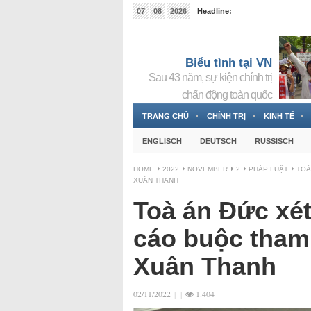
07
08
2026
Headline:
Tin bà Nguyễn Thị Thanh Nhàn đang ẩn náu tại Đức
Biểu tình tại VN
Sau 43 năm, sự kiện chính trị
chấn động toàn quốc
TRANG CHỦ
CHÍNH TRỊ
KINH TẾ
ENGLISCH
DEUTSCH
RUSSISCH
HOME
2022
NOVEMBER
2
PHÁP LUẬT
TOÀ
XUÂN THANH
Toà án Đức xét
cáo buộc tham 
Xuân Thanh
02/11/2022
|
|
1.404