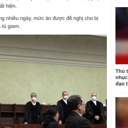
t hiện.
ong nhiều ngày, mức án được đề nghị cho bị
 tù giam.
Thủ 
nhục 
đạo 