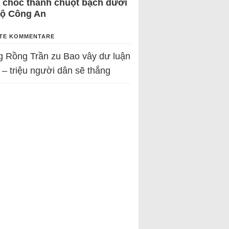
 chốc thành chuột bạch dưới
Bộ Công An
TE KOMMENTARE
g Rồng Trần
zu
Bao vây dư luận
 – triệu người dân sẽ thắng