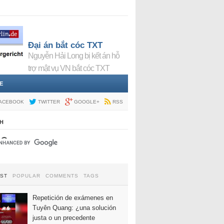
Đại án bắt cóc TXT
Nguyễn Hải Long bị kết án hỗ
trợ mật vụ VN bắt cóc TXT
E
ACEBOOK
TWITTER
GOOGLE+
RSS
H
EST
POPULAR
COMMENTS
TAGS
Repetición de exámenes en
Tuyên Quang: ¿una solución
justa o un precedente