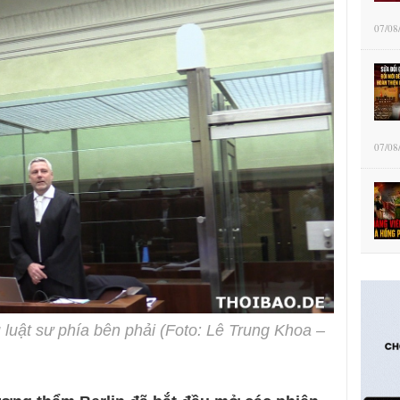
07/08
07/08
 luật sư phía bên phải (Foto: Lê Trung Khoa –