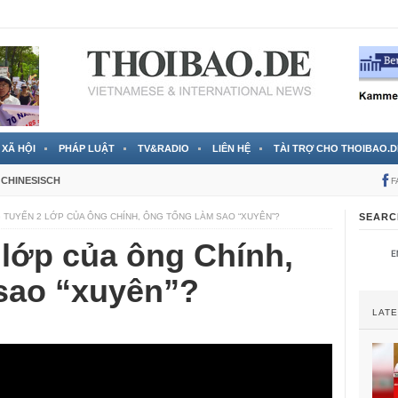
RTVS) công bố thông tin bà Nguyễn Thị Thanh Nhàn trốn sang
XÃ HỘI
PHÁP LUẬT
TV&RADIO
LIÊN HỆ
TÀI TRỢ CHO THOIBAO.D
CHINESISCH
F
 TUYẾN 2 LỚP CỦA ÔNG CHÍNH, ÔNG TỔNG LÀM SAO “XUYÊN”?
SEARC
 lớp của ông Chính,
sao “xuyên”?
LAT