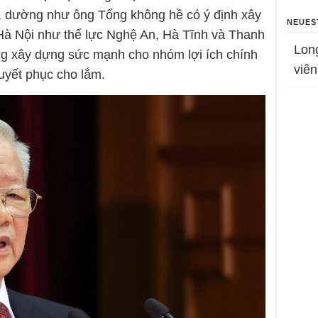
y, dường như ông Tổng không hề có ý định xây
NEUES
Hà Nội như thế lực Nghệ An, Hà Tĩnh và Thanh
Lon
ng xây dựng sức mạnh cho nhóm lợi ích chính
viên
uyết phục cho lắm.