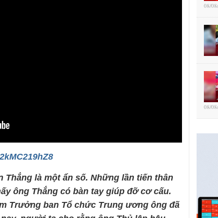
08/08
08/08
/w2kMC219hZ8
 Thắng là một ẩn số. Những lần tiến thân
ấy ông Thắng có bàn tay giúp đỡ cơ cấu.
àm Trưởng ban Tổ chức Trung ương ông đã