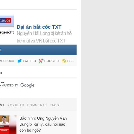
Đại án bắt cóc TXT
Nguyễn Hải Long bị kết án hỗ
trợ mật vụ VN bắt cóc TXT
E
ACEBOOK
TWITTER
GOOGLE+
RSS
H
EST
POPULAR
COMMENTS
TAGS
Bắc ninh: Ông Nguyễn Văn
Dũng bị xử lý, câu hỏi nào
còn bỏ ngỏ?