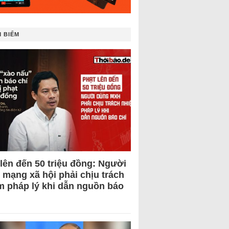
 BIẾM
 lên đến 50 triệu đồng: Người
 mạng xã hội phải chịu trách
m pháp lý khi dẫn nguồn báo