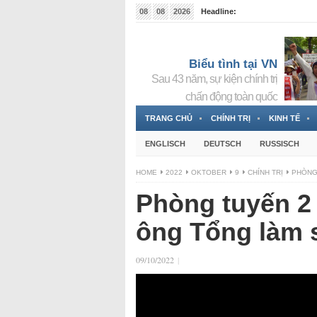
08
08
2026
Headline:
Đài phát thanh và Truyền hình nhà nước Slovakia (
Đức!
3 Jahren ago
Biểu tình tại VN
Sau 43 năm, sự kiện chính trị
chấn động toàn quốc
TRANG CHỦ
CHÍNH TRỊ
KINH TẾ
ENGLISCH
DEUTSCH
RUSSISCH
HOME
2022
OKTOBER
9
CHÍNH TRỊ
PHÒNG
Phòng tuyến 2
ông Tổng làm 
09/10/2022
|