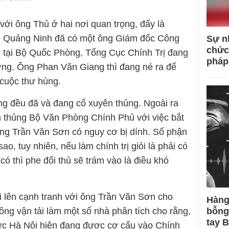
với ông Thủ ở hai nơi quan trọng, đấy là
 Quảng Ninh đã có một ông Giám đốc Công
Sự n
chức
, tại Bộ Quốc Phòng, Tổng Cục Chính Trị đang
pháp
ởng. Ông Phan Văn Giang thì đang né ra để
 cuộc thư hùng.
ng đều đã và đang cố xuyên thủng. Ngoài ra
thủng Bộ Văn Phòng Chính Phủ với việc bắt
ng Trần Văn Sơn có nguy cơ bị dính. Số phận
o, tuy nhiên, nếu làm chính trị giỏi là phải có
ó thì phe đối thủ sẽ trám vào là điều khó
 lên cạnh tranh với ông Trần Văn Sơn cho
Hàng
ông vận tải làm một số nhà phân tích cho rằng,
bỗng
tay 
ực Hà Nội hiện đang được cơ cấu vào Chính