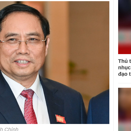
Thủ 
nhục 
đạo 
h Chính