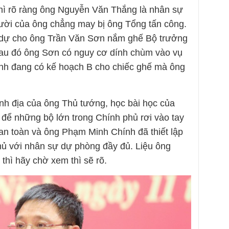
thì rõ ràng ông Nguyễn Văn Thắng là nhân sự
ười của ông chẳng may bị ông Tổng tấn công.
 dự cho ông Trần Văn Sơn nắm ghế Bộ trưởng
au đó ông Sơn có nguy cơ dính chùm vào vụ
ính đang có kế hoạch B cho chiếc ghế mà ông
ãnh địa của ông Thủ tướng, học bài học của
để những bộ lớn trong Chính phủ rơi vào tay
 an toàn và ông Phạm Minh Chính đã thiết lập
hủ với nhân sự dự phòng đầy đủ. Liệu ông
thì hãy chờ xem thì sẽ rõ.