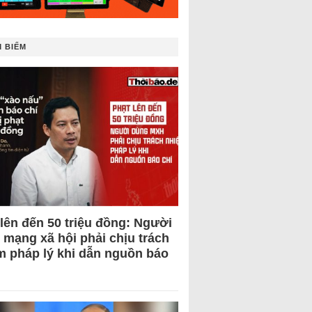
 BIẾM
 lên đến 50 triệu đồng: Người
 mạng xã hội phải chịu trách
m pháp lý khi dẫn nguồn báo