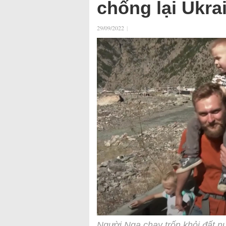
chống lại Ukra
29/09/2022
|
Người Nga chạy trốn khỏi đất nư