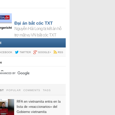
Đại án bắt cóc TXT
Nguyễn Hải Long bị kết án hỗ
trợ mật vụ VN bắt cóc TXT
E
ACEBOOK
TWITTER
GOOGLE+
RSS
H
EST
POPULAR
COMMENTS
TAGS
RFA en vietnamita entra en la
lista de «reaccionarios» del
Gobierno vietnamita