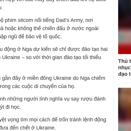
.
 phim sitcom nổi tiếng Dad’s Army, nơi
à hoặc không thể chiến đấu ở nước ngoài
hập ngũ để bảo vệ tổ quốc.
động ở Nga dự kiến ​​sẽ chỉ được đào tạo hai
Ukraine – so với thời gian đào tạo tối thiểu
Thủ 
nhục 
đạo 
 gần đây ở miền đông Ukraine do Nga chiếm
rong các cuộc di chuyển của họ.
ảnh những người lính nghĩa vụ say rượu đánh
t đi học.
ệt vọng tìm mọi cách để trốn tránh lệnh động
 đưa đến chết ở Ukraine.