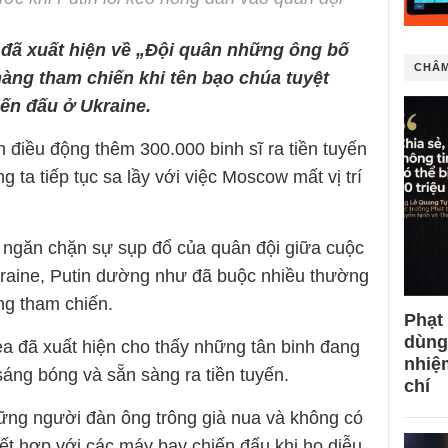
ã xuất hiện về „Đội quân những ông bố
CHÂM
hàng tham chiến khi tên bạo chúa tuyệt
iến đấu ở Ukraine.
 điều động thêm 300.000 binh sĩ ra tiền tuyến
 ta tiếp tục sa lầy với việc Moscow mất vị trí
 ngăn chặn sự sụp đổ của quân đội giữa cuộc
aine, Putin dường như đã buộc nhiều thường
ng tham chiến.
Phạt
dùng
a đã xuất hiện cho thấy những tân binh đang
nhiệ
áng bóng và sẵn sàng ra tiền tuyến.
chí
ững người đàn ông trông già nua và không có
ết hợp với các máy bay chiến đấu khi họ diễu