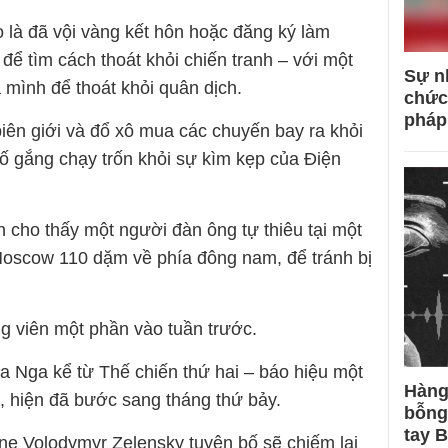
là đã vội vàng kết hôn hoặc đăng ký làm
để tìm cách thoát khỏi chiến tranh – với một
Sự n
 mình để thoát khỏi quân dịch.
chức
pháp
iên giới và đổ xô mua các chuyến bay ra khỏi
 gắng chạy trốn khỏi sự kìm kẹp của Điện
 cho thấy một người đàn ông tự thiêu tại một
oscow 110 dặm về phía đông nam, để tránh bị
ng viên một phần vào tuần trước.
ủa Nga kể từ Thế chiến thứ hai – báo hiệu một
Hàng
n, hiện đã bước sang tháng thứ bảy.
bỗng
tay 
ine Volodymyr Zelensky tuyên bố sẽ chiếm lại