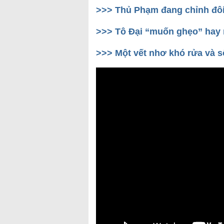
>>> Thủ Phạm đang chỉnh đôi
>>> Tô Đại “muốn ghẹo” hay 
>>> Một vết nhơ khó rửa và 