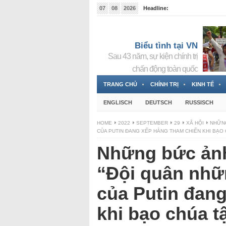
07
08
2026
Headline:
Tin bà Nguyễn Thị Thanh Nhàn đang ẩn náu tại Đức
Biểu tình tại VN
Sau 43 năm, sự kiện chính trị
chấn động toàn quốc
TRANG CHỦ
CHÍNH TRỊ
KINH TẾ
ENGLISCH
DEUTSCH
RUSSISCH
HOME
2022
SEPTEMBER
29
XÃ HỘI
NHỮNG
CỦA PUTIN ĐANG XẾP HÀNG THAM CHIẾN KHI BẠO
Những bức ảnh
“Đội quân nhữ
của Putin đan
khi bạo chúa t