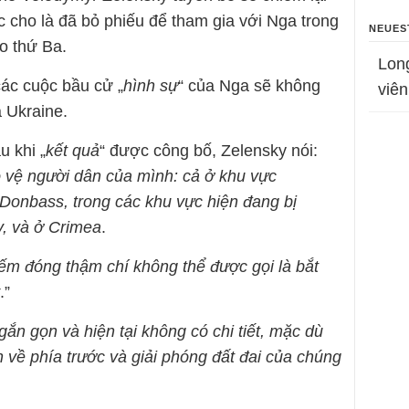
 cho là đã bỏ phiếu để tham gia với Nga trong
NEUES
o thứ Ba.
Lon
các cuộc bầu cử „
hình sự
“ của Nga sẽ không
viên
 Ukraine.
u khi „
kết quả
“ được công bố, Zelensky nói:
 vệ người dân của mình: cả ở khu vực
 Donbass, trong các khu vực hiện đang bị
v, và ở Crimea
.
hiếm đóng thậm chí không thể được gọi là bắt
.”
ngắn gọn và hiện tại không có chi tiết, mặc dù
n về phía trước và giải phóng đất đai của chúng