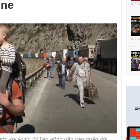
ine
07/08
07/08
ớc khi Putin lôi kéo nông dân vào quân đội