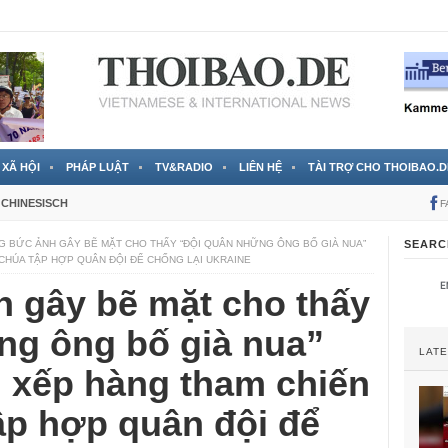
 đã được chính thức xác nhận
3 Jahren ago
XÃ HỘI
PHÁP LUẬT
TV&RADIO
LIÊN HỆ
TÀI TRỢ CHO THOIBAO.D
CHINESISCH
F
 BỨC ẢNH GÂY BẼ MẶT CHO THẤY “ĐỘI QUÂN NHỮNG ÔNG BỐ GIÀ NUA”
SEARC
 CHÚA TẬP HỢP QUÂN ĐỘI ĐỂ CHỐNG LẠI UKRAINE
 gây bẽ mặt cho thấy
ng ông bố già nua”
LAT
g xếp hàng tham chiến
ập hợp quân đội để